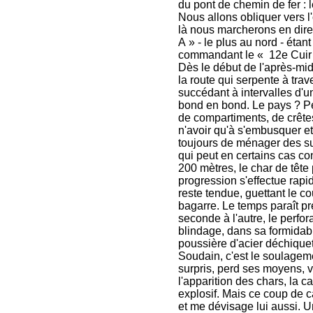
du pont de chemin de fer : 
Nous allons obliquer vers l
là nous marcherons en direc
A » - le plus au nord - éta
commandant le « 12e Cuir »
Dès le début de l'après-mi
la route qui serpente à tra
succédant à intervalles d'u
bond en bond. Le pays ? Peu
de compartiments, de crêt
n'avoir qu'à s'embusquer et
toujours de ménager des surp
qui peut en certains cas co
200 mètres, le char de tête
progression s'effectue rapi
reste tendue, guettant le c
bagarre. Le temps paraît pre
seconde à l'autre, le perfora
blindage, dans sa formidable
poussière d'acier déchique
Soudain, c'est le soulagemen
surpris, perd ses moyens, v
l'apparition des chars, la c
explosif. Mais ce coup de ca
et me dévisage lui aussi. Un