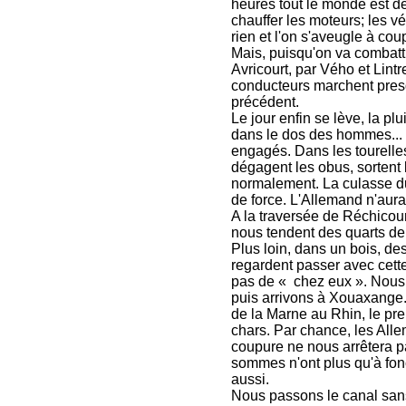
heures tout le monde est de
chauffer les moteurs; les v
rien et l'on s'aveugle à cou
Mais, puisqu'on va combatt
Avricourt, par Vého et Lintr
conducteurs marchent presqu
précédent.
Le jour enfin se lève, la pl
dans le dos des hommes... 
engagés. Dans les tourelles,
dégagent les obus, sortent 
normalement. La culasse d
de force. L'Allemand n'aura 
A la traversée de Réchicour
nous tendent des quarts de 
Plus loin, dans un bois, d
regardent passer avec cette
pas de « chez eux ». Nous p
puis arrivons à Xouaxange
de la Marne au Rhin, le pre
chars. Par chance, les Alle
coupure ne nous arrêtera pa
sommes n'ont plus qu'à foncer
aussi.
Nous passons le canal sans 