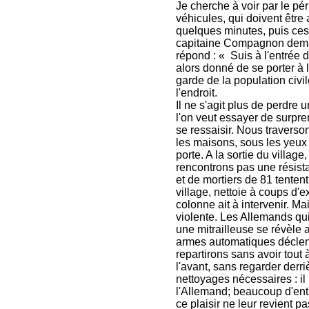
Je cherche à voir par le pé
véhicules, qui doivent être 
quelques minutes, puis ces
capitaine Compagnon demande
répond : « Suis à l'entrée du
alors donné de se porter à 
garde de la population civi
l'endroit.
Il ne s'agit plus de perdre
l'on veut essayer de surpren
se ressaisir. Nous traverso
les maisons, sous les yeux 
porte. A la sortie du villag
rencontrons pas une résista
et de mortiers de 81 tentent
village, nettoie à coups d'e
colonne ait à intervenir. Mai
violente. Les Allemands qui s
une mitrailleuse se révèle 
armes automatiques déclen
repartirons sans avoir tout à
l'avant, sans regarder derriè
nettoyages nécessaires : il
l'Allemand; beaucoup d'ent
ce plaisir ne leur revient pa