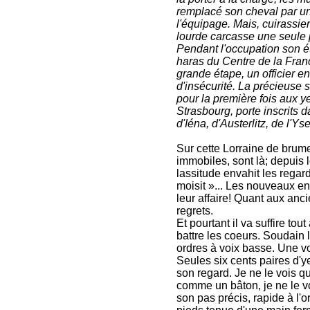
remplacé son cheval par un 
l'équipage. Mais, cuirassie
lourde carcasse une seule p
Pendant l'occupation son ét
haras du Centre de la Franc
grande étape, un officier en
d'insécurité. La précieuse s
pour la première fois aux ye
Strasbourg, porte inscrits d
d'Iéna, d'Austerlitz, de l'Ys
Sur cette Lorraine de brum
immobiles, sont là; depuis
lassitude envahit les regard
moisit »... Les nouveaux en
leur affaire! Quant aux ancie
regrets.
Et pourtant il va suffire tou
battre les coeurs. Soudain 
ordres à voix basse. Une vo
Seules six cents paires d'y
son regard. Je ne le vois qu
comme un bâton, je ne le vo
son pas précis, rapide à l'