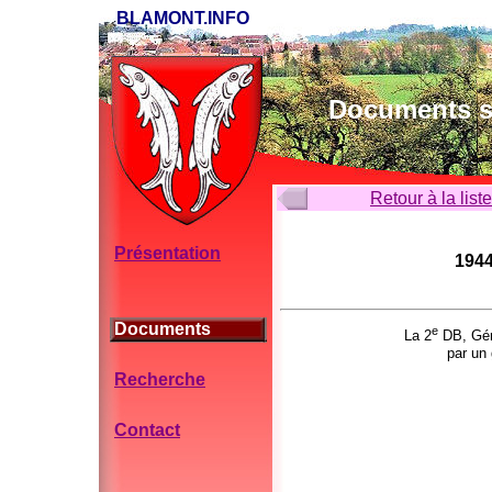
BLAMONT.INFO
Documents su
Retour à la list
Présentation
1944
Documents
e
La 2
DB, Gén
par un 
Recherche
Contact