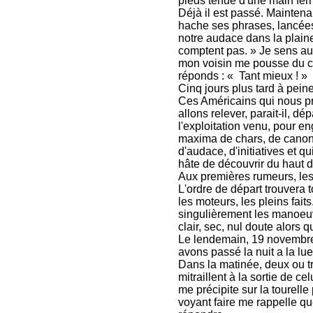
pieds tenue d'une main ferm
Déjà il est passé. Maintena
hache ses phrases, lancée
notre audace dans la plaine
comptent pas. » Je sens au
mon voisin me pousse du coud
réponds : « Tant mieux ! »
Cinq jours plus tard à pein
Ces Américains qui nous pr
allons relever, parait-il, d
l'exploitation venu, pour e
maxima de chars, de canons
d'audace, d'initiatives et 
hâte de découvrir du haut 
Aux premières rumeurs, les
L'ordre de départ trouvera 
les moteurs, les pleins faits.
singulièrement les manoeuv
clair, sec, nul doute alors 
Le lendemain, 19 novembre,
avons passé la nuit a la lu
Dans la matinée, deux ou tr
mitraillent à la sortie de c
me précipite sur la tourelle
voyant faire me rappelle que