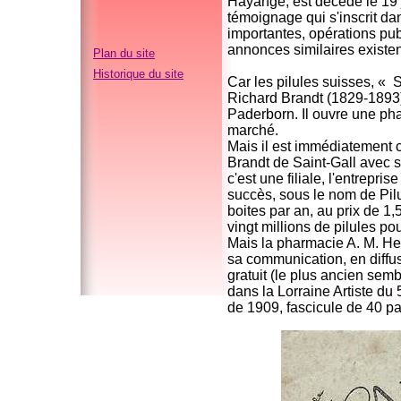
Hayange, est décédé le 19 j
témoignage qui s'inscrit da
importantes, opérations pub
annonces similaires existe
Plan du site
Historique du site
Car les pilules suisses, « 
Richard Brandt (1829-1893) 
Paderborn. Il ouvre une pha
marché.
Mais il est immédiatement
Brandt de Saint-Gall avec 
c'est une filiale, l'entrepri
succès, sous le nom de Pilu
boites par an, au prix de 1,
vingt millions de pilules po
Mais la pharmacie A. M. Her
sa communication, en diffu
gratuit (le plus ancien sem
dans la Lorraine Artiste du 
de 1909, fascicule de 40 pa