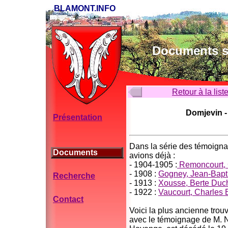
BLAMONT.INFO
Documents su
Retour à la list
Domjevin - 
Présentation
Dans la série des témoigna
Documents
avions déjà :
- 1904-1905 :
Remoncourt, 
- 1908 :
Gogney, Jean-Bapt
Recherche
- 1913 :
Xousse, Berte Duc
- 1922 :
Vaucourt, Charles 
Contact
Voici la plus ancienne trouv
avec le témoignage de M. N