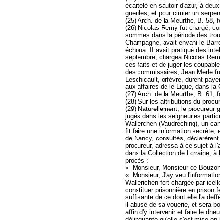
écartelé en sautoir d'azur, à deu
gueules, et pour cimier un serpent
(25) Arch. de la Meurthe, B. 58, f
(26) Nicolas Remy fut chargé, co
sommes dans la période des troub
Champagne, avait envahi le Barro
échoua. II avait pratiqué des int
septembre, chargea Nicolas Remy 
ces faits et de juger les coupabl
des commissaires, Jean Merle fut
Leschicault, orfèvre, durent payer
aux affaires de le Ligue, dans la 
(27) Arch. de la Meurthe, B. 61, f
(28) Sur les attributions du procu
(29) Naturellement, le procureur g
jugés dans les seigneuries partic
Wallerchen (Vaudreching), un cant
fit faire une information secrète,
de Nancy, consultés, déclarèrent
procureur, adressa à ce sujet à l
dans la Collection de Lorraine, à 
procès :
« Monsieur, Monsieur de Bouzonv
« Monsieur, J'ay veu l'informati
Wallerichen fort chargée par icell
constituer prisonnière en prison f
suffisante de ce dont elle l'a de
il abuse de sa vouerie, et sera bo
affin d'y intervenir et faire le 
délinquante qu'elle s'est mise en