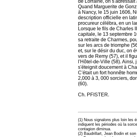
de Lorraine, on s'adressait
Quand Marguerite de Gonza
à Nancy, le 15 juin 1606, 
description officielle en la
procureur célébra, en un la
Lorsque le fils de Charles I
capitale, le 13 septembre 1
sa retraite de Charmes, pour
sur les arcs de triomphe (56)
et, sur le désir du duc, on 
vers de Remy (57), et il fig
l'Hôtel-de-Ville (58). Ainsi, 
s'éteignit doucement à Char
C'était un fort honnête ho
2,000 à 3, 000 sorciers, do
(60).
Ch. PFISTER.
(1) Nous signalons plus loin les 
indiquent les périodes où la sorce
contagion diminua.
(2) Baudrillart, Jean Bodin et so