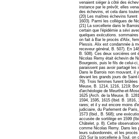
venaient siéger à côté des échevi
instance par le prévôt; elles venai
des échevins, et cela dans toutes
(20) Les maîtres échevins furent
1603). Parmi les collègues de Ni
(21) La sorcellerie dans le Barro
certain que l'épidémie a sévi ave
quelques exécutions. sommaires d
on fait à Bar le procès d'Alix, fe
Plessis. Alix est condamnée à mo
receveur général, B. 507). En 14
B. 508). Ces deux sorcières ont ét
Nicolas Remy était échevin de Na
Bourgeois, puis le fils de celui-
paraissent pas avoir partagé les 
Dans le Barrois non mouvant, il 
devant les grands jours de Saint-M
79). Trois femmes furent brûlées
Meuse, B. 1214, 1216, 1219; Bonn
d'archéologie de Meurthe-et-Mosel
1625 (Arch. de la Meuse, B. 1281
1594, 1595, 1615 (Ibid. B. 1816
rares; et il y eut encore moins d
judiciaire, du Parlement de Pari
1573 (Ibid., B. 568); une exécutio
accusée de sortilège en 1599 (Ibi
Châtelet, p. 8). Cette observatio
comme Nicolas Remy. Dans les pays 
leurs subordonnés, et les procès 
(22) Sur la sorcellerie à Toul, on