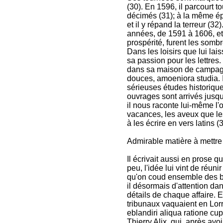
(30). En 1596, il parcourt t
décimés (31); à la même épo
et il y répand la terreur (
années, de 1591 à 1606, e
prospérité, furent les somb
Dans les loisirs que lui lai
sa passion pour les lettres
dans sa maison de campagn
douces, amoeniora studia. Il 
sérieuses études historique
ouvrages sont arrivés jusqu
il nous raconte lui-même l'o
vacances, les aveux que les 
à les écrire en vers latins (3
Admirable matière à mettre 
Il écrivait aussi en prose q
peu, l'idée lui vint de réu
qu'on coud ensemble des bou
il désormais d'attention dan
détails de chaque affaire. En
tribunaux vaquaient en Lorr
eblandiri aliqua ratione cupe
Thierry Alix, qui, après avo