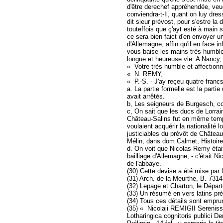
d'être derechef appréhendée, veue
conviendra-t-Il, quant on luy dre
dit sieur prévost, pour s'estre la
touteffois que ç'ayt esté à main
ce sera bien faict d'en envoyer un
d'Allemagne, affin qu'il en face in
vous baise les mains très humble
longue et heureuse vie. A Nancy,
« Votre très humble et affectionn
« N. REMY,
« P.-S. - J'ay reçeu quatre fran
a. La partie formelle est la part
avait arrêtés.
b, Les seigneurs de Burgesch, c
c, On sait que les ducs de Lorrai
Château-Salins fut en même temp
voulaient acquérir la nationalité 
justiciables du prévôt de Château
Mélin, dans dom Calmet, Histoire d
d. On voit que Nicolas Remy était
bailliage d'Allemagne, - c'était N
de l'abbaye.
(30) Cette devise a été mise par
(31) Arch. de la Meurthe, B. 7314
(32) Lepage et Charton, le Départ
(33) Un résumé en vers latins pré
(34) Tous ces détails sont emprun
(35) « Nicolaii REMIGII Sereniss. 
Lotharingica cognitoris publici De