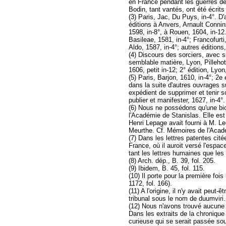
en France pendant les guerres de 
Bodin, tant vantés, ont été écri
(3) Paris, Jac, Du Puys, in-4°. D
éditions à Anvers, Arnault Conninx
1598, in-8°, à Rouen, 1604, in-12.
Basileae, 1581, in-4°; Francofurti,
Aldo, 1587, in-4°; autres éditions
(4) Discours des sorciers, avec si
semblable matière, Lyon, Pillehot
1606, petit in-12; 2° édition, Lyo
(5) Paris, Barjon, 1610, in-4°; 2e
dans la suite d'autres ouvrages sur
expédient de supprimer et tenir s
publier et manifester, 1627, in-4°.
(6) Nous ne possédons qu'une bi
l'Académie de Stanislas. Elle est 
Henri Lepage avait fourni à M. L
Meurthe. Cf. Mémoires de l'Acadé
(7) Dans les lettres patentes cité
France, où il auroit versé l'espac
tant les lettres humaines que les 
(8) Arch. dép., B. 39, fol. 205.
(9) Ibidem, B. 45, fol. 115.
(10) Il porte pour la première foi
1172, fol. 166).
(11) A l'origine, il n'y avait pe
tribunal sous le nom de duumviri.
(12) Nous n'avons trouvé aucune 
Dans les extraits de la chronique 
curieuse qui se serait passée sou