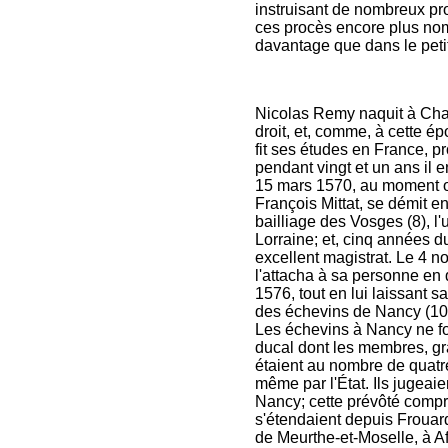
instruisant de nombreux proc
ces procès encore plus nomb
davantage que dans le peti
Nicolas Remy naquit à Charm
droit, et, comme, à cette ép
fit ses études en France, pro
pendant vingt et un ans il en
15 mars 1570, au moment où 
François Mittat, se démit e
bailliage des Vosges (8), l'
Lorraine; et, cinq années du
excellent magistrat. Le 4 n
l'attacha à sa personne en q
1576, tout en lui laissant 
des échevins de Nancy (10
Les échevins à Nancy ne for
ducal dont les membres, gra
étaient au nombre de quatre 
même par l'État. Ils jugeai
Nancy; cette prévôté compr
s'étendaient depuis Frouard
de Meurthe-et-Moselle, à Af