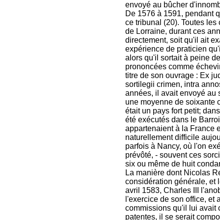
envoyé au bûcher d'innombr
De 1576 à 1591, pendant q
ce tribunal (20). Toutes le
de Lorraine, durant ces anné
directement, soit qu'il ait 
expérience de praticien q
alors qu'il sortait à peine
prononcées comme échevin 
titre de son ouvrage : Ex j
sortilegii crimen, intra an
années, il avait envoyé au 
une moyenne de soixante co
était un pays fort petit; da
été exécutés dans le Barroi
appartenaient à la France et
naturellement difficile aujo
parfois à Nancy, où l'on exé
prévôté, - souvent ces sorci
six ou même de huit conda
La manière dont Nicolas Rem
considération générale, et 
avril 1583, Charles III l'ano
l'exercice de son office, et 
commissions qu'il lui avait
patentes, il se serait compo