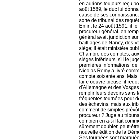
en aurions toujours reçu b
août 1589, le duc lui donna 
cause de ses connaissances 
sorte de tribunal des requê
Enfin, le 24 août 1591, il l
procureur général, en rem
général avait juridiction sur
bailliages de Nancy, des Vo
siège; il était ministère pu
Chambre des comptes, aux 
sièges inférieurs, s'il le ju
premières informations, de l
Nicolas Remy a livré comme 
compte soixante ans. Mais l
faire oeuvre pieuse, il redo
d'Allemagne et des Vosges, l
remplir leurs devoirs sans f
fréquentes tournées pour dé
des échevins, mais aux tribu
comment de simples prévôts 
procureur ? Juge au tribuna
combien en a-t-il fait comme 
sûrement doubler, peut-être t
nouvelle édition de la Démo
Ses tournées sont marquées