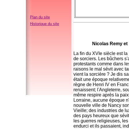
Plan du site
Historique du site
Nicolas Remy et l
La fin du XVIe siècle est la
de sorciers. Les bûchers s'
protestants comme dans les 
raisons le mal sévit avec ta
vient la sorcière ? Je dis 
était une époque relativeme
règne de Henri IV en France
renaissent; l'Angleterre, so
même respire après la paix
Lorraine, aucune époque n'
nouvelle ville de Nancy so
Vieille; des industries de l
des pays heureux que sévit 
les guerres religieuses, le
endurci et ils passaient, i