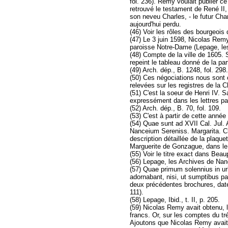
fol. 236). Remy voulait publier ce
retrouvé le testament de René II,
son neveu Charles, - le futur Cha
aujourd'hui perdu.
(46) Voir les rôles des bourgeoi
(47) Le 3 juin 1598, Nicolas Remy,
paroisse Notre-Dame (Lepage, les 
(48) Compte de la ville de 1605.
repeint le tableau donné de la part
(49) Arch. dép., B. 1248, fol. 
(50) Ces négociations nous sont c
relevées sur les registres de la 
(51) C'est la soeur de Henri IV.
expressément dans les lettres pa
(52) Arch. dép., B. 70, fol. 109.
(53) C'est à partir de cette ann
(54) Quae sunt ad XVII Cal. Jul.
Nanceium Sereniss. Margarita. C
description détaillée de la plaque
Marguerite de Gonzague, dans le 
(55) Voir le titre exact dans Bea
(56) Lepage, les Archives de Nancy
(57) Quae primum solennius in ur
adornabant, nisi, ut sumptibus pa
deux précédentes brochures, datée
111).
(58) Lepage, Ibid., t. II, p. 205.
(59) Nicolas Remy avait obtenu, le
francs. Or, sur les comptes du trés
Ajoutons que Nicolas Remy avait r