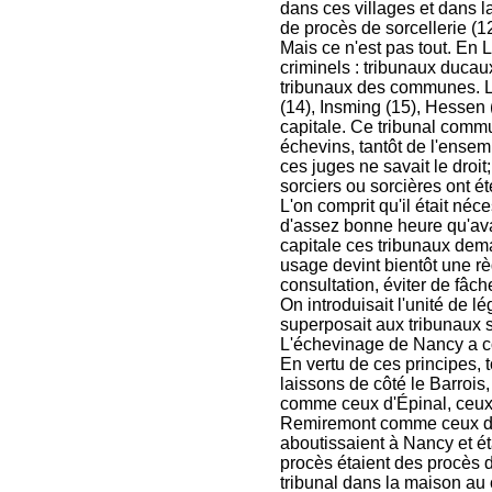
dans ces villages et dans la
de procès de sorcellerie (12
Mais ce n'est pas tout. En L
criminels : tribunaux ducau
tribunaux des communes. Le
(14), Insming (15), Hessen 
capitale. Ce tribunal comm
échevins, tantôt de l'ense
ces juges ne savait le droi
sorciers ou sorcières ont ét
L'on comprit qu'il était néce
d'assez bonne heure qu'av
capitale ces tribunaux dema
usage devint bientôt une règ
consultation, éviter de fâch
On introduisait l'unité de l
superposait aux tribunaux 
L'échevinage de Nancy a con
En vertu de ces principes, 
laissons de côté le Barrois,
comme ceux d'Épinal, ceux 
Remiremont comme ceux du
aboutissaient à Nancy et é
procès étaient des procès d
tribunal dans la maison au