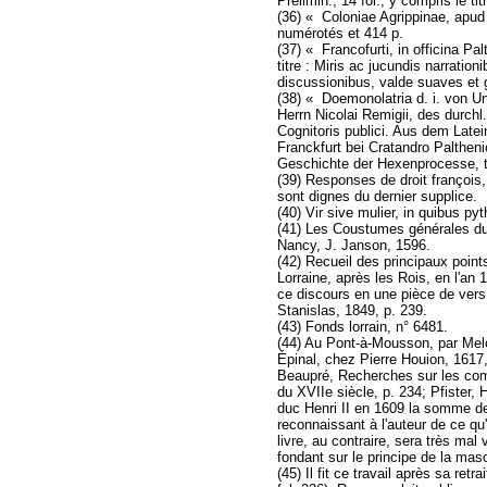
Prélimin., 14 fol., y compris le t
(36) « Coloniae Agrippinae, apud
numérotés et 414 p.
(37) « Francofurti, in officina Pa
titre : Miris ac jucundis narrat
discussionibus, valde suaves et 
(38) « Doemonolatria d. i. von U
Herrn Nicolai Remigii, des durch
Cognitoris publici. Aus dem Lat
Franckfurt bei Cratandro Palthenio
Geschichte der Hexenprocesse, t. 
(39) Responses de droit françois, 
sont dignes du dernier supplice.
(40) Vir sive mulier, in quibus pyt
(41) Les Coustumes générales du
Nancy, J. Janson, 1596.
(42) Recueil des principaux point
Lorraine, après les Rois, en l'an 
ce discours en une pièce de vers
Stanislas, 1849, p. 239.
(43) Fonds lorrain, n° 6481.
(44) Au Pont-à-Mousson, par Melch
Épinal, chez Pierre Houion, 1617,
Beaupré, Recherches sur les comm
du XVIIe siècle, p. 234; Pfister, 
duc Henri II en 1609 la somme de 
reconnaissant à l'auteur de ce qu'
livre, au contraire, sera très mal
fondant sur le principe de la masc
(45) Il fit ce travail après sa ret