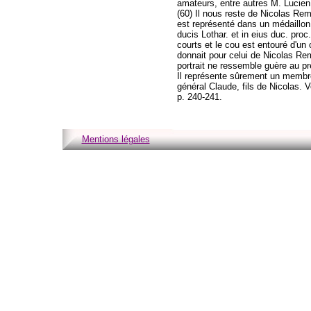
amateurs, entre autres M. Lucien 
(60) Il nous reste de Nicolas Rem
est représenté dans un médaillon ov
ducis Lothar. et in eius duc. pro
courts et le cou est entouré d'un 
donnait pour celui de Nicolas Rem
portrait ne ressemble guère au pré
Il représente sûrement un membre
général Claude, fils de Nicolas. Vo
p. 240-241.
Mentions légales