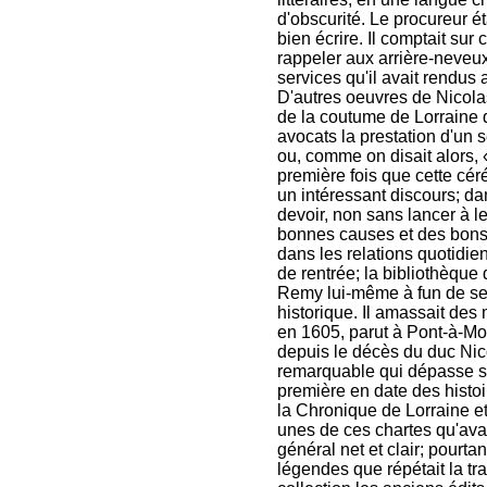
d'obscurité. Le procureur éta
bien écrire. Il comptait sur 
rappeler aux arrière-neveux
services qu'il avait rendus 
D'autres oeuvres de Nicola
de la coutume de Lorraine 
avocats la prestation d'un 
ou, comme on disait alors, 
première fois que cette cé
un intéressant discours; da
devoir, non sans lancer à l
bonnes causes et des bons 
dans les relations quotidie
de rentrée; la bibliothèqu
Remy lui-même à fun de ses
historique. Il amassait des 
en 1605, parut à Pont-à-M
depuis le décès du duc Nic
remarquable qui dépasse si
première en date des histoi
la Chronique de Lorraine e
unes de ces chartes qu'avait
général net et clair; pourta
légendes que répétait la t