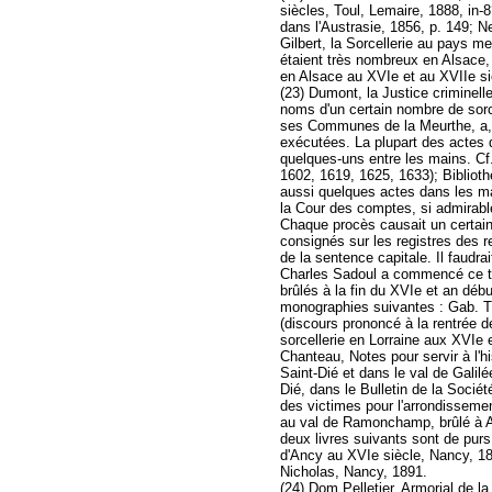
siècles, Toul, Lemaire, 1888, in-8°
dans l'Austrasie, 1856, p. 149; N
Gilbert, la Sorcellerie au pays me
étaient très nombreux en Alsace, e
en Alsace au XVIe et au XVIIe si
(23) Dumont, la Justice criminell
noms d'un certain nombre de sorc
ses Communes de la Meurthe, a, à
exécutées. La plupart des actes 
quelques-uns entre les mains. Cf.
1602, 1619, 1625, 1633); Bibliothè
aussi quelques actes dans les man
la Cour des comptes, si admirable
Chaque procès causait un certain 
consignés sur les registres des r
de la sentence capitale. Il faudr
Charles Sadoul a commencé ce trav
brûlés à la fin du XVIe et an débu
monographies suivantes : Gab. Th
(discours prononcé à la rentrée d
sorcellerie en Lorraine aux XVIe e
Chanteau, Notes pour servir à l'hi
Saint-Dié et dans le val de Galilé
Dié, dans le Bulletin de la Soci
des victimes pour l'arrondissemen
au val de Ramonchamp, brûlé à Arc
deux livres suivants sont de purs 
d'Ancy au XVIe siècle, Nancy, 188
Nicholas, Nancy, 1891.
(24) Dom Pelletier, Armorial de 