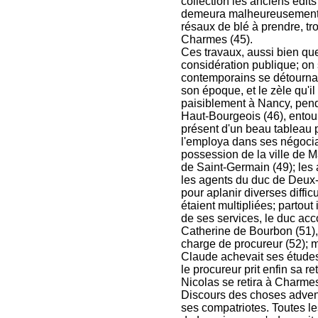
collection les anciens édit
demeura malheureusement 
résaux de blé à prendre, tr
Charmes (45).
Ces travaux, aussi bien que
considération publique; on 
contemporains se détournai
son époque, et le zèle qu'il
paisiblement à Nancy, penda
Haut-Bourgeois (46), entour
présent d'un beau tableau 
l'employa dans ses négocia
possession de la ville de Ma
de Saint-Germain (49); les 
les agents du duc de Deux
pour aplanir diverses diffic
étaient multipliées; partout
de ses services, le duc acco
Catherine de Bourbon (51), 
charge de procureur (52); 
Claude achevait ses études
le procureur prit enfin sa re
Nicolas se retira à Charmes
Discours des choses advenue
ses compatriotes. Toutes le