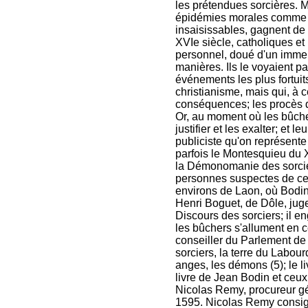
les prétendues sorcières. M
épidémies morales comme d
insaisissables, gagnent de 
XVIe siècle, catholiques et
personnel, doué d'un imme
manières. Ils le voyaient p
événements les plus fortuit
christianisme, mais qui, à 
conséquences; les procès d
Or, au moment où les bûcher
justifier et les exalter; et l
publiciste qu'on représente
parfois le Montesquieu du X
la Démonomanie des sorciers
personnes suspectes de ce c
environs de Laon, où Bodin 
Henri Boguet, de Dôle, jug
Discours des sorciers; il e
les bûchers s'allument en c
conseiller du Parlement de 
sorciers, la terre du Labour
anges, les démons (5); le li
livre de Jean Bodin et ceu
Nicolas Remy, procureur géné
1595. Nicolas Remy consign