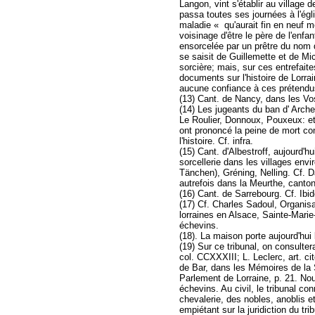
Langon, vint s'établir au village 
passa toutes ses journées à l'égl
maladie « qu'aurait fin en neuf 
voisinage d'être le père de l'enfa
ensorcelée par un prêtre du nom d
se saisit de Guillemette et de Mi
sorcière; mais, sur ces entrefaite
documents sur l'histoire de Lorrai
aucune confiance à ces prétend
(13) Cant. de Nancy, dans les Vo
(14) Les jugeants du ban d' Arches
Le Roulier, Donnoux, Pouxeux: e
ont prononcé la peine de mort co
l'histoire. Cf. infra.
(15) Cant. d'Albestroff, aujourd'h
sorcellerie dans les villages envi
Tänchen), Gréning, Nelling. Cf. D
autrefois dans la Meurthe, canton
(16) Cant. de Sarrebourg. Cf. Ibi
(17) Cf. Charles Sadoul, Organisa
lorraines en Alsace, Sainte-Marie
échevins.
(18). La maison porte aujourd'hui
(19) Sur ce tribunal, on consulte
col. CCXXXIII; L. Leclerc, art. c
de Bar, dans les Mémoires de la 
Parlement de Lorraine, p. 21. Nous
échevins. Au civil, le tribunal c
chevalerie, des nobles, anoblis et au
empiétant sur la juridiction du t