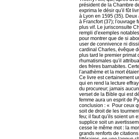
président de la Chambre des
exprima le désir qu'il fût liv
à Lyon en 1595 (35). Deux 
à Francfort (37); l'ouvrage f
plus vif. Le jurisconsulte C
rempli d'exemples notables
pour montrer que de si abo
user de connivence ni dissi
cardinal Charles, évêque d
plus tard le premier primat 
rhumatismales qu'il attribuait
des frères barnabites. Certe
l'anathème et la mort étai
Ce livre est certainement u
qui en rend la lecture effr
du procureur; jamais aucun 
verset de la Bible qui est
femme aura un esprit de Pyt
conclusion : « Pour ceux qui
soit de droit de les tourment
feu; il faut qu'ils soient u
supplice soit un avertissem
cesse le même mot : la mort
grands renforts de citations
littéraires, en une langue 