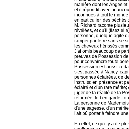
manière dont les Anges et
et il répondit avec beaucou
inconnues à tout le monde,
en particulier, des péchés d
M. Richard raconte plusie
révélées, et qu'il (lisez ell
personne, quelque agile qu'
ramper par terre sans se se
les cheveux hérissés comme
J'ai omis beaucoup de part
preuves de Possession de l
pour convaincre toute pers
Possession est aussi certa
s'est passée à Nancy, capi
personnes éclairées, de de
instruits; en présence et p
éclairé et d'un rare mérit
juger de la réalité de la 
réformée, fort en garde cont
La personne de Mademoise
d'une sagesse, d'un mérite
l'ait pû porter à feindre u
En effet, ce qu'il y a de pl
souffrances de la pauvre m