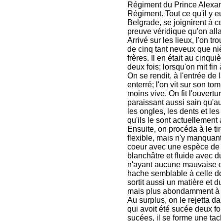
Régiment du Prince Alexand
Régiment. Tout ce qu'il y e
Belgrade, se joignirent à c
preuve véridique qu'on allai
Arrivé sur les lieux, l'on 
de cinq tant neveux que niè
frères. Il en était au cinqu
deux fois; lorsqu'on mit fin
On se rendit, à l'entrée de la
enterré; l'on vit sur son 
moins vive. On fit l'ouvert
paraissant aussi sain qu'a
les ongles, les dents et le
qu'ils le sont actuellement
Ensuite, on procéda à le tir
flexible, mais n'y manquant 
coeur avec une espèce de la
blanchâtre et fluide avec d
n'ayant aucune mauvaise od
hache semblable à celle don
sortit aussi un matière et 
mais plus abondamment à pr
Au surplus, on le rejetta da
qui avoit été sucée deux fo
sucées, il se forme une tac