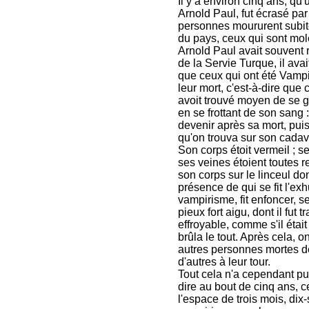
Il y a environ cinq ans, q
Arnold Paul, fut écrasé par
personnes moururent subite
du pays, ceux qui sont mol
Arnold Paul avait souvent 
de la Servie Turque, il ava
que ceux qui ont été Vampi
leur mort, c'est-à-dire que 
avoit trouvé moyen de se g
en se frottant de son sang
devenir après sa mort, pui
qu'on trouva sur son cadav
Son corps étoit vermeil ; s
ses veines étoient toutes r
son corps sur le linceul don
présence de qui se fit l'ex
vampirisme, fit enfoncer, 
pieux fort aigu, dont il fut tr
effroyable, comme s'il était 
brûla le tout. Après cela, 
autres personnes mortes de
d'autres à leur tour.
Tout cela n'a cependant pu 
dire au bout de cinq ans, 
l'espace de trois mois, dix