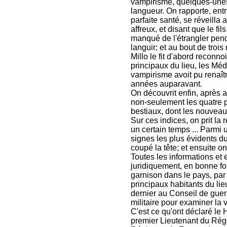
vampirisme, quelques-unes 
langueur. On rapporte, ent
parfaite santé, se réveilla 
affreux, et disant que le f
manqué de l'étrangler pend
languir; et au bout de trois 
Millo le fit d'abord reconno
principaux du lieu, les Mé
vampirisme avoit pu renaît
années auparavant.
On découvrit enfin, après a
non-seulement les quatre 
bestiaux, dont les nouveaux
Sur ces indices, on prit la
un certain temps ... Parmi 
signes les plus évidents du
coupé la tête; et ensuite on
Toutes les informations et 
juridiquement, en bonne for
garnison dans le pays, par
principaux habitants du lie
dernier au Conseil de guer
militaire pour examiner la v
C'est ce qu'ont déclaré le H
premier Lieutenant du Rég