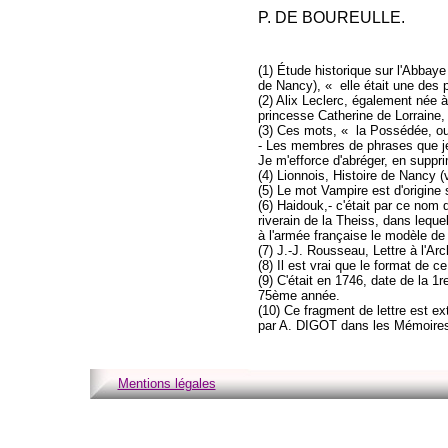
P. DE BOUREULLE.
(1) Étude historique sur l'Abbay
de Nancy), « elle était une des 
(2) Alix Leclerc, également née à
princesse Catherine de Lorraine,
(3) Ces mots, « la Possédée, ou 
- Les membres de phrases que je
Je m'efforce d'abréger, en supprim
(4) Lionnois, Histoire de Nancy (
(5) Le mot Vampire est d'origine 
(6) Haidouk,- c'était par ce nom 
riverain de la Theiss, dans lequel
à l'armée française le modèle d
(7) J.-J. Rousseau, Lettre à l'Arc
(8) Il est vrai que le format de c
(9) C'était en 1746, date de la 1r
75ème année.
(10) Ce fragment de lettre est ex
par A. DIGOT dans les Mémoires d
Mentions légales