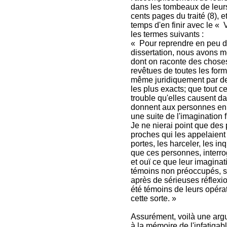
dans les tombeaux de leurs
cents pages du traité (8), e
temps d'en finir avec le « 
les termes suivants :
« Pour reprendre en peu d
dissertation, nous avons m
dont on raconte des choses 
revêtues de toutes les forma
même juridiquement par dev
les plus exacts; que tout ce
trouble qu'elles causent da
donnent aux personnes en su
une suite de l'imagination 
Je ne nierai point que des 
proches qui les appelaient 
portes, les harceler, les i
que ces personnes, interro
et ouï ce que leur imagina
témoins non préoccupés, sa
après de sérieuses réflexion
été témoins de leurs opéra
cette sorte. »
Assurément, voilà une argu
à la mémoire de l'infatigabl