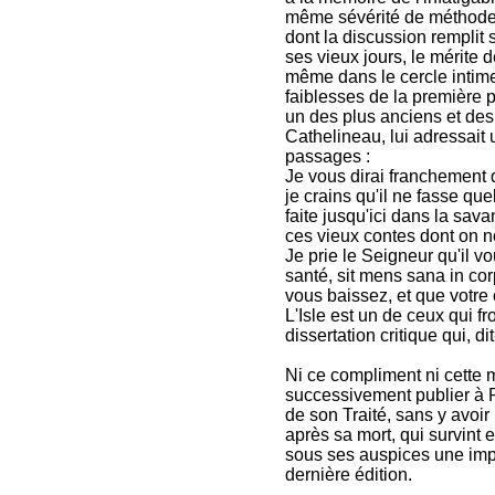
même sévérité de méthode a
dont la discussion rempli
ses vieux jours, le mérite 
même dans le cercle intime 
faiblesses de la première p
un des plus anciens et des
Cathelineau, lui adressait 
passages :
Je vous dirai franchement 
je crains qu'il ne fasse qu
faite jusqu'ici dans la sav
ces vieux contes dont on n
Je prie le Seigneur qu'il 
santé, sit mens sana in co
vous baissez, et que votre 
L'Isle est un de ceux qui f
dissertation critique qui, d
Ni ce compliment ni cette
successivement publier à P
de son Traité, sans y avoi
après sa mort, qui survint 
sous ses auspices une impr
dernière édition.