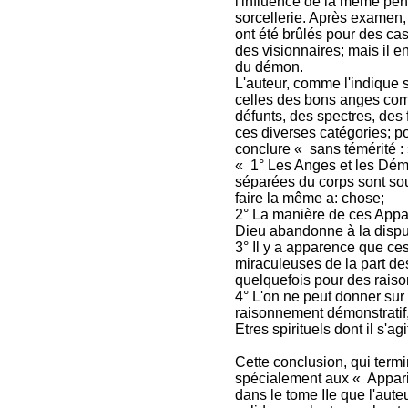
l'influence de la même pens
sorcellerie. Après examen,
ont été brûlés pour des ca
des visionnaires; mais il en
du démon.
L'auteur, comme l'indique s
celles des bons anges co
défunts, des spectres, des f
ces diverses catégories; pou
conclure « sans témérité :
« 1° Les Anges et les Dé
séparées du corps sont sou
faire la même a: chose;
2° La manière de ces Appar
Dieu abandonne à la disp
3° Il y a apparence que ce
miraculeuses de la part d
quelquefois pour des raison
4° L'on ne peut donner sur
raisonnement démonstratif, 
Etres spirituels dont il s'agi
Cette conclusion, qui termin
spécialement aux « Apparit
dans le tome IIe que l'aute