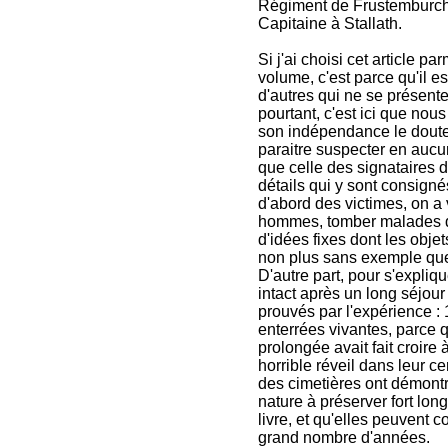
Régiment de Frustemburch,
Capitaine à Stallath.
Si j'ai choisi cet article
volume, c'est parce qu'il est
d'autres qui ne se présent
pourtant, c'est ici que nou
son indépendance le doute
paraitre suspecter en aucu
que celle des signataires d
détails qui y sont consigné
d'abord des victimes, on a
hommes, tomber malades de 
d'idées fixes dont les objet
non plus sans exemple que 
D'autre part, pour s'expliq
intact après un long séjou
prouvés par l'expérience : 
enterrées vivantes, parce 
prolongée avait fait croire 
horrible réveil dans leur c
des cimetières ont démontr
nature à préserver fort lo
livre, et qu'elles peuvent 
grand nombre d'années.