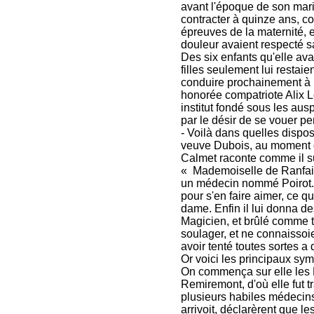
avant l'époque de son maria
contracter à quinze ans, con
épreuves de la maternité, 
douleur avaient respecté s
Des six enfants qu'elle avai
filles seulement lui restai
conduire prochainement à N
honorée compatriote Alix L
institut fondé sous les ausp
par le désir de se vouer p
- Voilà dans quelles dispos
veuve Dubois, au moment 
Calmet raconte comme il su
« Mademoiselle de Ranfain
un médecin nommé Poirot. N
pour s'en faire aimer, ce 
dame. Enfin il lui donna d
Magicien, et brûlé comme 
soulager, et ne connaissoie
avoir tenté toutes sortes a
Or voici les principaux sym
On commença sur elle les 
Remiremont, d'où elle fut tr
plusieurs habiles médecins
arrivoit, déclarèrent que l