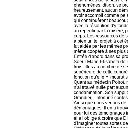
phénomènes, dit-on, se pro
heureusement, aucun démon 
avoir accompli comme pèleri
qui contribuèrent beaucoup 
avec la résolution d'y fond
au repentir par la misère, p
corps. Les ressources de s
à bien un tel projet; à cet é
fut aidée par les mêmes pr
même coopéré à ses plus c
Entrée d'abord dans sa pr
Soeur Marie-Elisabeth de la
trois filles au nombre de s
supérieure de cette congré
fonction qu'elle « mourut s
Quant au médecin Poirot, n
n'ai trouvé nulle part aucu
condamnation. Son supplic
Grandier, l'infortuné conf
Ainsi que nous venons de l
démoniaques. Il en a trouv
pour lui des témoignages in
elle l'oblige à croire que 
d'imaginer toutes sortes d