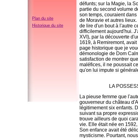
défunts; sur la Magie, la S
partie du second volume de 
son temps, couraient dans 
Plan du site
de Moravie et autres lieux
Historique du site
de lire d'un bout à l'autre
difficilement aujourd'hui. 
XVI), par la découverte d'u
1619, à Remiremont, avait 
page historique que je vou
démonologie de Dom Calmet.
satisfaction de montrer que,
maléfices, il ne poussait c
qu'on lui impute si généra
LA POSSES
La pieuse femme que l'aute
gouverneur du château d'Ar
légitimement six enfants. D
suivant sa propre expressi
trouve ailleurs de quoi ca
vie. Elle était née en 1592
Son enfance avait été déli
mysticisme. Pourtant, nous