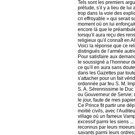
Tels sont les premiers arg
prélude, s'il y a lieu de lu
trop dans la voie des expli
cri effroyable » qui serait 
moment où on lui enfonçait 
encore là que le préambule
lorsqu'il aura reçu des rens
religieux qu'il connaît en A
Voici la réponse que ce reli
distingués de l'armée autri
Pour satisfaire aux deman
le soussigné a l'honneur de 
ce qu'il en aura sans doute
dans les Gazettes par toute
s'attacher pour un fait véri
ordonnée par feu S. M. Imp
S. A. Sérennissime le Duc
ou Gouverneur de Servie; ma
le jour, faute de mes papie
Ce Prince fit partir une dép
moitié civils, avec l'Audi
village où un fameux Vampi
excessif parmi les siens ..
reconnus par leurs moeurs,
savants parmi leurs ordres