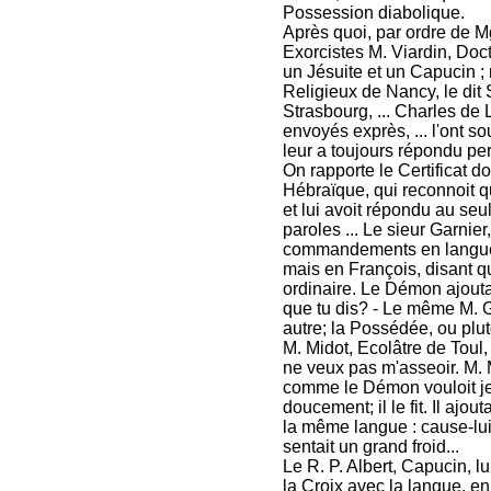
Possession diabolique.
Après quoi, par ordre de M
Exorcistes M. Viardin, Doc
un Jésuite et un Capucin ;
Religieux de Nancy, le dit
Strasbourg, ... Charles d
envoyés exprès, ... l'ont s
leur a toujours répondu pert
On rapporte le Certificat d
Hébraïque, qui reconnoit 
et lui avoit répondu au se
paroles ... Le sieur Garnie
commandements en langue 
mais en François, disant que
ordinaire. Le Démon ajouta
que tu dis? - Le même M. G
autre; la Possédée, ou plutôt l
M. Midot, Ecolâtre de Toul, 
ne veux pas m'asseoir. M. Mi
comme le Démon vouloit jeter
doucement; il le fit. Il ajout
la même langue : cause-lui
sentait un grand froid...
Le R. P. Albert, Capucin, l
la Croix avec la langue, en l