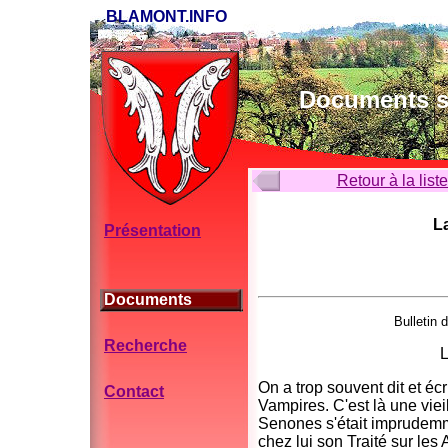
BLAMONT.INFO
Documents su
Retour à la list
L
Présentation
Documents
Bulletin 
Recherche
L
On a trop souvent dit et é
Contact
Vampires. C'est là une vie
Senones s'était imprudemme
chez lui son Traité sur le