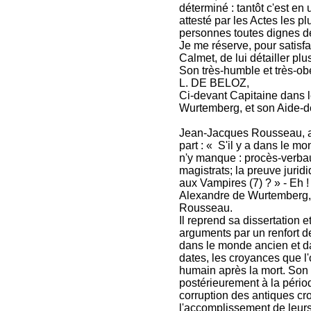
déterminé : tantôt c'est en u
attesté par les Actes les p
personnes toutes dignes de
Je me réserve, pour satisf
Calmet, de lui détailler plu
Son très-humble et très-obé
L. DE BELOZ,
Ci-devant Capitaine dans l
Wurtemberg, et son Aide-d
Jean-Jacques Rousseau, apr
part : « S'il y a dans le mo
n'y manque : procès-verbaux
magistrats; la preuve jurid
aux Vampires (7) ? » - Eh !
Alexandre de Wurtemberg, 
Rousseau.
Il reprend sa dissertation 
arguments par un renfort de
dans le monde ancien et d
dates, les croyances que l'
humain après la mort. Son 
postérieurement à la pério
corruption des antiques cr
l'accomplissement de leurs