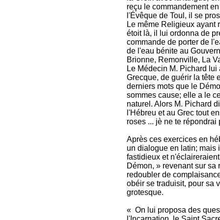
reçu le commandement en 
l'Évêque de Toul, il se pros
Le même Religieux ayant r
étoit là, il lui ordonna de p
commande de porter de l'eau
de l'eau bénite au Gouvern
Brionne, Remonville, La Va
Le Médecin M. Pichard lui a
Grecque, de guérir la tête 
derniers mots que le Démon
sommes cause; elle a le c
naturel. Alors M. Pichard d
l'Hébreu et au Grec tout e
roses ... jè ne te répondrai 
Après ces exercices en hébr
un dialogue en latin; mais 
fastidieux et n'éclaireraie
Démon, » revenant sur sa r
redoubler de complaisance
obéir se traduisit, pour s
grotesque.
« On lui proposa des questio
l'Incarnation, le Saint Sacr