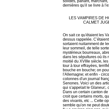
solides, parlant, marchant,
dernières qu'il se livre à 
LES VAMPIRES DE HO
CALMET JUGÉ
On sait ce qu'étaient les V
dessus rappelée. C'étaient
sortaient nuitamment de le
leur sommeil, de telle sort
mystérieux bourreaux, abre
dans les sépultures où ils 
moitié du XVIIIe siècle, le
tour à tour effrayées, terri
bouche en bouche; on pouva
l'Allemagne; et enfin - circ
colonnes d'un journal fran
Senones. Voici un des art
qui s'appelait le Glaneur;. 
Dans un certain canton de 
croit que certains morts, 
des vivants, etc ... Cette op
semble qu'on ne peut douter,