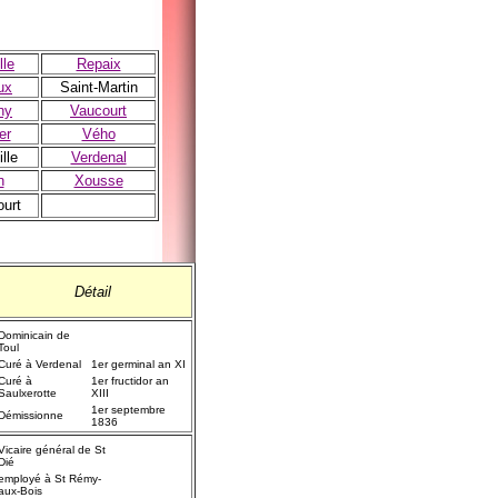
lle
Repaix
ux
Saint-Martin
ny
Vaucourt
er
Vého
lle
Verdenal
n
Xousse
urt
Détail
Dominicain de
Toul
Curé à Verdenal
1er germinal an XI
Curé à
1er fructidor an
Saulxerotte
XIII
1er septembre
Démissionne
1836
Vicaire général de St
Dié
employé à St Rémy-
aux-Bois