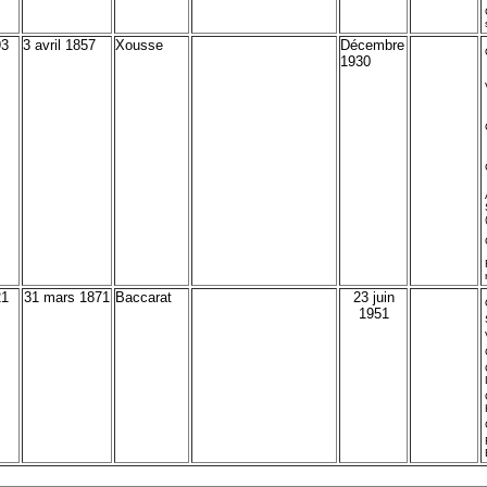
93
3 avril 1857
Xousse
Décembre
1930
21
31 mars 1871
Baccarat
23 juin
1951