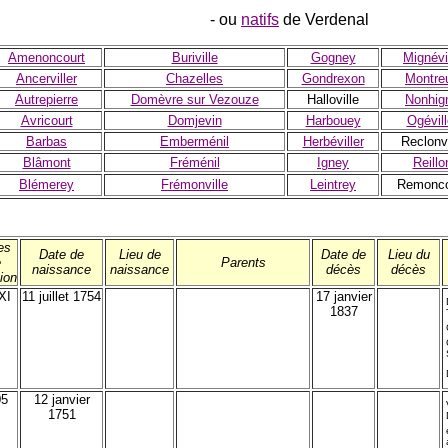
- ou
natifs
de Verdenal
Amenoncourt
Buriville
Gogney
Mignévi
Ancerviller
Chazelles
Gondrexon
Montre
Autrepierre
Domèvre sur Vezouze
Halloville
Nonhig
Avricourt
Domjevin
Harbouey
Ogévill
Barbas
Emberménil
Herbéviller
Reclonvi
Blâmont
Fréménil
Igney
Reillo
Blémerey
Frémonville
Leintrey
Remonco
es
Date de
Lieu de
Date de
Lieu du
e
Parents
naissance
naissance
décès
décès
ion
XI
11 juillet 1754
17 janvier
1837
05
12 janvier
1751