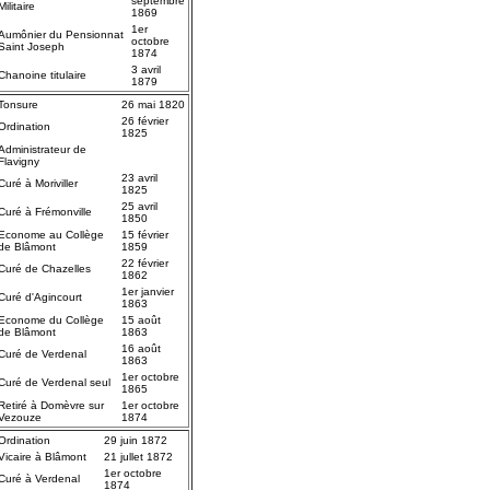
septembre
Militaire
1869
1er
Aumônier du Pensionnat
octobre
Saint Joseph
1874
3 avril
Chanoine titulaire
1879
Tonsure
26 mai 1820
26 février
Ordination
1825
Administrateur de
Flavigny
23 avril
Curé à Moriviller
1825
25 avril
Curé à Frémonville
1850
Econome au Collège
15 février
de Blâmont
1859
22 février
Curé de Chazelles
1862
1er janvier
Curé d'Agincourt
1863
Econome du Collège
15 août
de Blâmont
1863
16 août
Curé de Verdenal
1863
1er octobre
Curé de Verdenal seul
1865
Retiré à Domèvre sur
1er octobre
Vezouze
1874
Ordination
29 juin 1872
Vicaire à Blâmont
21 jullet 1872
1er octobre
Curé à Verdenal
1874