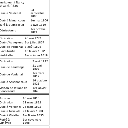
Instituteur à Nancy
chez M. Pillard
23
Curé à Verdenal
septembre
1805
Curé à Manoncourt
1er mai 1806
curé à Burthecourt
2 avril 1810
1er octobre
Démissionne
1821
Ordination
28 mai 1774
Curé d'Autrepierre
1er juillet 1807
Curé de Verdenal
8 août 1808
Saint-Martin
16 février 1812
Herbéviller
1er octobre 1819
Ordination
7 avril 1792
21 avril
Curé de Landange
1803
1er mars
Curé de Verdenal
1812
16 octobre
Curé à Assenoncourt
1821
Maison de retraite de
1er janvier
Bonsecours
1843
Tonsure
16 mai 1818
Ordination
23 mars 1822
Curé à Verdenal
24 mars 1822
Curé à Méréville
21 février 1833
Curé à Giriviller
1er février 1835
Retiré à
1er novembre
Lunéville
1868