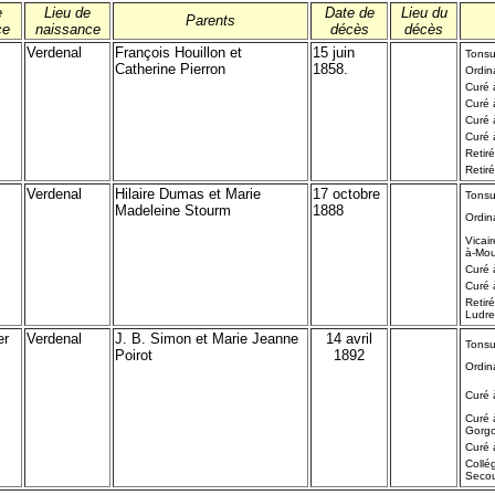
e
Lieu de
Date de
Lieu du
Parents
ce
naissance
décès
décès
Verdenal
François Houillon et
15 juin
Tonsu
Catherine Pierron
1858.
Ordin
Curé 
Curé 
Curé 
Curé 
Retiré
Retir
Verdenal
Hilaire Dumas et Marie
17 octobre
Tonsu
Madeleine Stourm
1888
Ordin
Vicai
à-Mo
Curé 
Curé à
Retiré
Ludre
er
Verdenal
J. B. Simon et Marie Jeanne
14 avril
Tonsu
Poirot
1892
Ordin
Curé 
Curé 
Gorg
Curé à
Collé
Seco