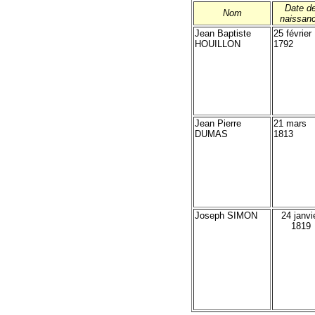
Date d
Nom
naissan
Jean Baptiste
25 février
HOUILLON
1792
Jean Pierre
21 mars
DUMAS
1813
Joseph SIMON
24 janvi
1819