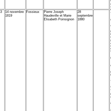
63
14 novembre
Fossieux
Pierre Joseph
28
1819
Haudeville et Marie
septembre
Elisabeth Poinsignon
1880