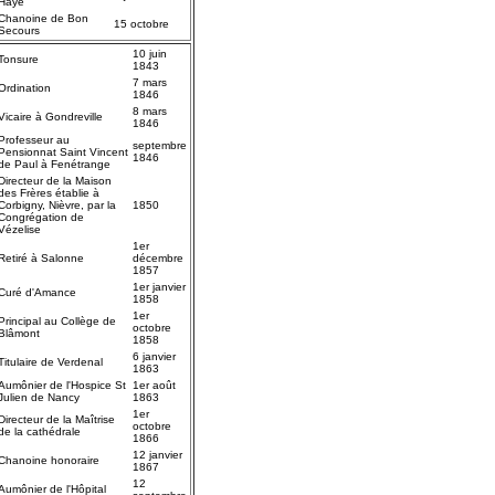
Haye
Chanoine de Bon
15 octobre
Secours
10 juin
Tonsure
1843
7 mars
Ordination
1846
8 mars
Vicaire à Gondreville
1846
Professeur au
septembre
Pensionnat Saint Vincent
1846
de Paul à Fenétrange
Directeur de la Maison
des Frères établie à
Corbigny, Nièvre, par la
1850
Congrégation de
Vézelise
1er
Retiré à Salonne
décembre
1857
1er janvier
Curé d'Amance
1858
1er
Principal au Collège de
octobre
Blâmont
1858
6 janvier
Titulaire de Verdenal
1863
Aumônier de l'Hospice St
1er août
Julien de Nancy
1863
1er
Directeur de la Maîtrise
octobre
de la cathédrale
1866
12 janvier
Chanoine honoraire
1867
12
Aumônier de l'Hôpital