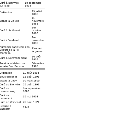
Curé à Blainville-
18 septembre
sur-l'eau
1893
15 juillet
Ordination
1883
11
Vicaire à Einville
novembre
1883
1er
Curé à St Marcel
octobre
1886
1er
Curé à Verdenal
novembre
1893
Aumônier par interim des
Pendant
Soeurs de la Foi
la guerre
(Haroué).
10 août
Curé à Dommartemont
1919
Retiré à la Maison de
Décembre
retraite Bon Secours
1928
Ordination
11 août 1895
Sous-diaconat
12 août 1895
Vicaire à Cirey
30 mars 1895
Curé de Bionville
25 août 1897
Curé de
1er septembre
Loromontzey
1898
Curé de
15 mai 1903
Hénaménil
Curé de Verdenal
20 août 1921
Retraité à
1941
Baccarat