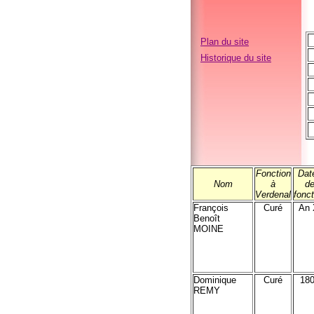
Plan du site
Historique du site
Fonction
Dat
Nom
à
d
Verdenal
fonct
François
Curé
An 
Benoît
MOINE
Dominique
Curé
18
REMY