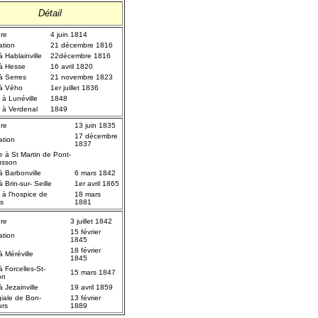
Détail
re
4 juin 1814
ation
21 décembre 1816
à Hablainville
22décembre 1816
à Hesse
16 avril 1820
à Serres
21 novembre 1823
à Vého
1er juillet 1836
 à Lunéville
1848
é à Verdenal
1849
re
13 juin 1835
17 décembre
ation
1837
re à St Martin de Pont-
usson
à Barbonville
6 mars 1842
 Brin-sur- Seille
1er avril 1865
 à l'hospice de
18 mars
s
1881
re
3 juillet 1842
15 février
ation
1845
18 février
à Méréville
1845
à Forcelles-St-
15 mars 1847
on
 Jezainville
19 avril 1859
giale de Bon-
13 février
urs
1889