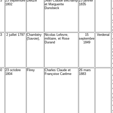
33
23 septembre
Dieuze
Jean Claude Bechamp
23 janvier
1802
et Marguerite
1835
Dunsbeck
33
2 juillet 1797
Chambéry
Nicolas Lefevre,
15
Verdenal
(Savoie),
militaire, et Rose
septembre
Durand
1849
50
23 octobre
Flirey
Charles Claude et
26 mars
1804
Françoise Carême
1883