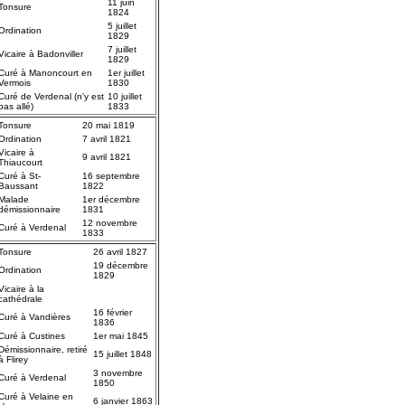
11 juin
Tonsure
1824
5 juillet
Ordination
1829
7 juillet
Vicaire à Badonviller
1829
Curé à Manoncourt en
1er juillet
Vermois
1830
Curé de Verdenal (n'y est
10 juillet
pas allé)
1833
Tonsure
20 mai 1819
Ordination
7 avril 1821
Vicaire à
9 avril 1821
Thiaucourt
Curé à St-
16 septembre
Baussant
1822
Malade
1er décembre
démissionnaire
1831
12 novembre
Curé à Verdenal
1833
Tonsure
26 avril 1827
19 décembre
Ordination
1829
Vicaire à la
cathédrale
16 février
Curé à Vandières
1836
Curé à Custines
1er mai 1845
Démissionnaire, retiré
15 juillet 1848
à Flirey
3 novembre
Curé à Verdenal
1850
Curé à Velaine en
6 janvier 1863