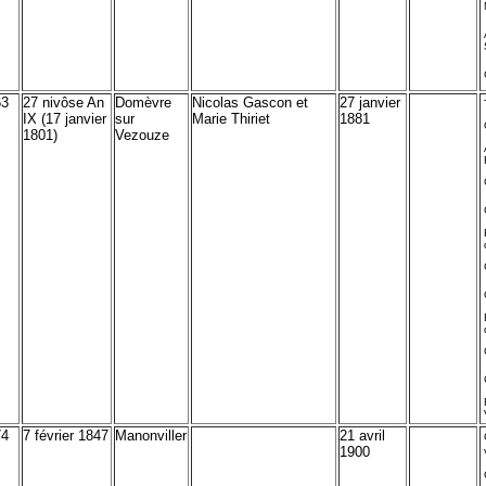
63
27 nivôse An
Domèvre
Nicolas Gascon et
27 janvier
IX (17 janvier
sur
Marie Thiriet
1881
1801)
Vezouze
74
7 février 1847
Manonviller
21 avril
1900