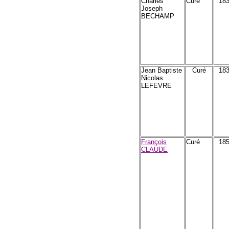
Charles
Curé
18
Joseph
BECHAMP
Jean Baptiste
Curé
18
Nicolas
LEFEVRE
François
Curé
18
CLAUDE