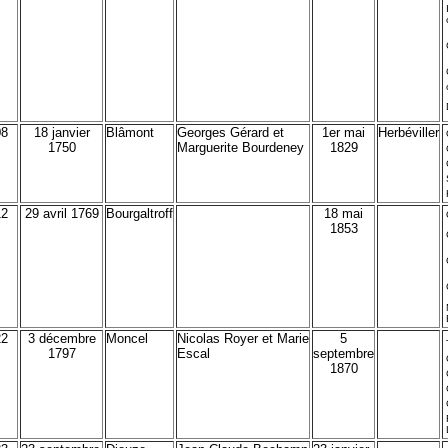
08
18 janvier
Blâmont
Georges Gérard et
1er mai
Herbéviller
1750
Marguerite Bourdeney
1829
12
29 avril 1769
Bourgaltroff
18 mai
1853
22
3 décembre
Moncel
Nicolas Royer et Marie
5
1797
Escal
septembre
1870