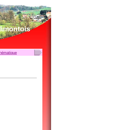
lâmontois
thématique