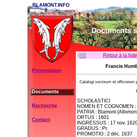
BLAMONT.INFO
Documents su
Retour à la list
Francis Humbe
Présentation
Catalogi sociorum et officioru
Documents
SCHOLASTICI
Recherche
NOMEN ET COGNOMEN : Hum
PATRIA : Blamont (Albimont
ORTUS : 1601
Contact
INGRESSUS : 17 nov. 162
GRADUS : Pr.
PROMOTIO : 2 déc. 1637