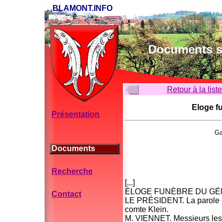
BLAMONT.INFO
Documents su
Retour à la list
Eloge f
Présentation
Ga
Documents
Recherche
[...]
ÉLOGE FUNÈBRE DU GÉ
Contact
LE PRÉSIDENT. La parole es
comte Klein.
M. VIENNET. Messieurs les pa