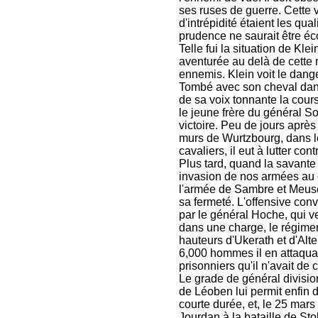
ses ruses de guerre. Cette 
d'intrépidité étaient les qua
prudence ne saurait être éc
Telle fui la situation de Kl
aventurée au delà de cette 
ennemis. Klein voit le dange
Tombé avec son cheval dans 
de sa voix tonnante la cours
le jeune frère du général Sou
victoire. Peu de jours après 
murs de Wurtzbourg, dans l
cavaliers, il eut à lutter con
Plus tard, quand la savante
invasion de nos armées au c
l'armée de Sambre et Meuse 
sa fermeté. L'offensive co
par le général Hoche, qui v
dans une charge, le régime
hauteurs d'Ukerath et d'Alt
6,000 hommes il en attaqua 1
prisonniers qu'il n'avait de
Le grade de général division
de Léoben lui permit enfin d
courte durée, et, le 25 mars
Jourdan à la bataille de St