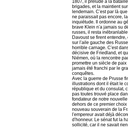
1807, il préludé à la batail
brigades, et la maintient su
lendemain. C'est par là qu
ne paraissait pas encore, la 
inquiétude. Il ordonne au gé
brave Klein n'a jamais su d
russes, il resta inébranlabl
Davoust se firent entendre, 
sur l'aile gauche des Russe
horrible carnage. C'est dans
décisive de Friedland, et qu
Niémen, où la rencontre pa
promettre un siècle de paix
jamais été franchi par le g
conquêtes.
Avec la guerre de Prusse fin
illustrations dont il était l
république et du consulat, 
pas toutes trouvé place dans
fondateur de notre nouvelle 
dehors de ce premier choix 
nouveau souverain de la Fra
l'empereur avait déjà décoré
d'honneur. Le sénat fut la h
sollicité, car il ne savait r