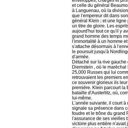
enveloppés, chargés et pris
et celle du général Beaumo
à Languenau, où la divisio
que l'empereur dit dans son 
général Klein ; et une lign
un titre de gloire. Les espri
aujourd'hui tout ce qu'il y 
grand homme des temps mode
l'immortalité à un homme et l
s'attache désormais à l'enn
le poursuit jusqu'à Nordling
d'armée.
Détaché sur la rive gauche 
Diernstein , où le maréchal 
25,000 Russes qui lui comm
retrouvaient les premiers 
ce souvenir glorieux ils leur
première. Klein parcourt la
bataille d'Austerlitz, où, c
lui-même.
L'année suivante, il court 
signale sa présence dans c
foudre et le trône du grand 
l'assurance de ses vieilles 
victoire plus entière n'avai