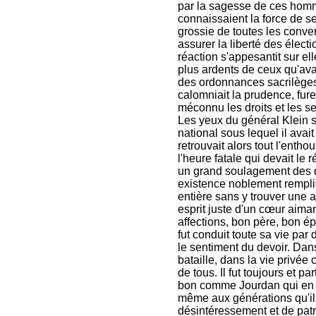
par la sagesse de ces homme
connaissaient la force de s
grossie de toutes les conver
assurer la liberté des électi
réaction s'appesantit sur ell
plus ardents de ceux qu'ava
des ordonnances sacrilèges;
calomniait la prudence, fur
méconnu les droits et les s
Les yeux du général Klein s
national sous lequel il avai
retrouvait alors tout l'enth
l'heure fatale qui devait le
un grand soulagement des d
existence noblement remplie
entière sans y trouver une a
esprit juste d'un cœur aima
affections, bon père, bon é
fut conduit toute sa vie par
le sentiment du devoir. Da
bataille, dans la vie privée 
de tous. Il fut toujours et 
bon comme Jourdan qui en ava
même aux générations qu'il
désintéressement et de patr