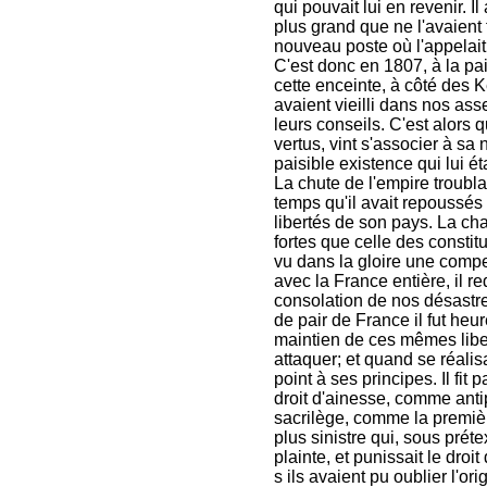
qui pouvait lui en revenir. I
plus grand que ne l'avaient 
nouveau poste où l'appelait 
C'est donc en 1807, à la pai
cette enceinte, à côté des 
avaient vieilli dans nos as
leurs conseils. C'est alors 
vertus, vint s'associer à sa
paisible existence qui lui é
La chute de l'empire troubl
temps qu'il avait repoussés a
libertés de son pays. La cha
fortes que celle des constit
vu dans la gloire une compen
avec la France entière, il 
consolation de nos désastre
de pair de France il fut heu
maintien de ces mêmes libert
attaquer; et quand se réali
point à ses principes. Il fit
droit d'ainesse, comme anti
sacrilège, comme la première 
plus sinistre qui, sous prétex
plainte, et punissait le dro
s ils avaient pu oublier l'or