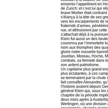
ennemis l'appelèrent en Hel
de Zurich; et c'est lui qui r
brave Mortier était contrain
s'élança à la tète de ses g
vers les escarpements de la
fraternité d'armes, pénétrèr
rue, et détruisirent par cette
s'attachait déjà à la puissa
Klein fut aussi un des lie
couronna par l'immortelle ba
nom aux triomphes des quat
gloire notre nouvelle banni
Jourdan, Moreau, Hoche, Ma
combats, sa fermeté dans l
son ardent patriotisme.
Un capitaine plus grand enc
plus éclatantes, à ces camp
se terminaient par la chute
fait connaître Alexandre, q
l'histoire avaient depuis Gen
général Klein qui, sous les 
chapitre de la période impé
deux mois après à Austerlit
Wertingen, où une division 