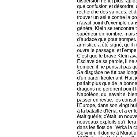
dispersion ne fut plus rapide.
que confusion et désordre, 
recherche des vaincus, et d
trouver un asile contre la 
n'avait point d'exemple dans 
général Klein se rencontre t
supérieur en nombre, mais 
d'audace que pour tromper.
armistice a été signé, qu'il 
ouvre le passage; et l'emper
C'est que le brave Klein av
Esclave de sa parole, il ne 
tromper, il ne pensait pas q
Sa disgrâce ne fut pas long
d'un pareil lieutenant. Huit j
parlait plus que de la bonn
dragons ne perdirent point 
Napoléon, qui savait si bie
passer en revue, les consol
l'Europe, dans son vingt hui
à la bataille d'Iéna, et a e
était guérie; c'était un nouv
nouveaux exploits qu'il fer
dans les flots de l'Wrka la 
Golymin, il donne à Murat u