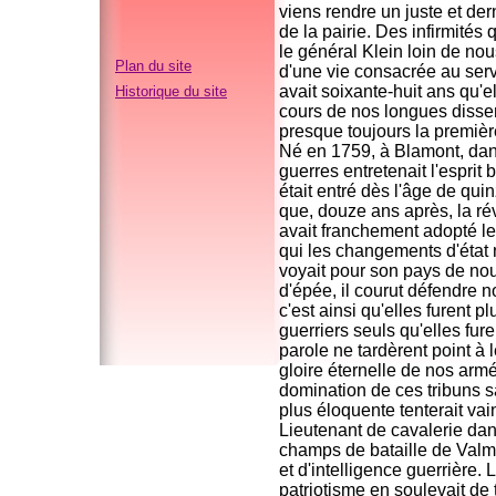
viens rendre un juste et d
de la pairie. Des infirmités 
le général Klein loin de nou
Plan du site
d'une vie consacrée au servi
avait soixante-huit ans qu'e
Historique du site
cours de nos longues dissen
presque toujours la premièr
Né en 1759, à Blamont, dan
guerres entretenait l'esprit
était entré dès l'âge de qui
que, douze ans après, la rév
avait franchement adopté l
qui les changements d'état n
voyait pour son pays de no
d'épée, il courut défendre no
c'est ainsi qu'elles furent 
guerriers seuls qu'elles fur
parole ne tardèrent point à l
gloire éternelle de nos arm
domination de ces tribuns s
plus éloquente tenterait vai
Lieutenant de cavalerie dans
champs de bataille de Valmy 
et d'intelligence guerrière.
patriotisme en soulevait de t