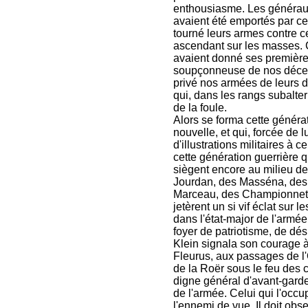
enthousiasme. Les généraux,
avaient été emportés par cett
tourné leurs armes contre ce
ascendant sur les masses. Ce
avaient donné ses premières 
soupçonneuse de nos décemv
privé nos armées de leurs de
qui, dans les rangs subalte
de la foule.
Alors se forma cette généra
nouvelle, et qui, forcée de l
d'illustrations militaires à c
cette génération guerrière q
siègent encore au milieu de
Jourdan, des Masséna, des 
Marceau, des Championnet, 
jetèrent un si vif éclat sur 
dans l'état-major de l'arm
foyer de patriotisme, de dés
Klein signala son courage à 
Fleurus, aux passages de l'O
de la Roër sous le feu des 
digne général d'avant-garde
de l'armée. Celui qui l'occu
l'ennemi de vue. Il doit ob