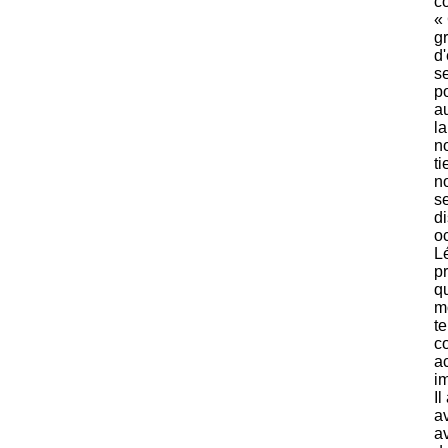
co
« 
gr
d'
se
po
a
la
n
ti
n
se
di
oc
L
p
qu
m
te
c
ac
im
Il
av
a