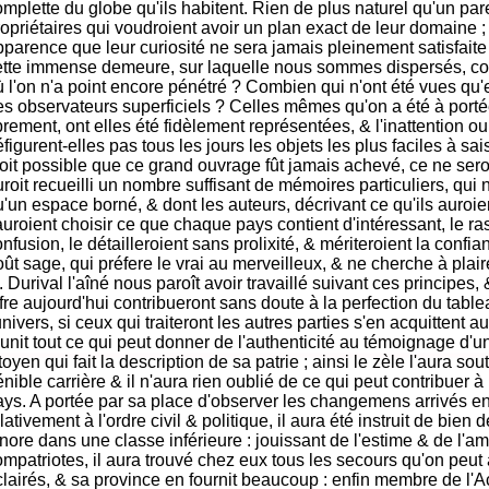
mplette du globe qu'ils habitent. Rien de plus naturel qu'un pare
opriétaires qui voudroient avoir un plan exact de leur domaine ; 
pparence que leur curiosité ne sera jamais pleinement satisfaite
ette immense demeure, sur laquelle nous sommes dispersés, c
ù l'on n'a point encore pénétré ? Combien qui n'ont été vues qu'
es observateurs superficiels ? Celles mêmes qu'on a été à portée
brement, ont elles été fidèlement représentées, & l'inattention 
figurent-elles pas tous les jours les objets les plus faciles à saisi
toit possible que ce grand ouvrage fût jamais achevé, ce ne sero
roit recueilli un nombre suffisant de mémoires particuliers, qui
'un espace borné, & dont les auteurs, décrivant ce qu'ils auroie
auroient choisir ce que chaque pays contient d'intéressant, le r
nfusion, le détailleroient sans prolixité, & mériteroient la confi
ût sage, qui préfere le vrai au merveilleux, & ne cherche à plair
 Durival l'aîné nous paroît avoir travaillé suivant ces principes, &
fre aujourd'hui contribueront sans doute à la perfection du tabl
univers, si ceux qui traiteront les autres parties s'en acquittent au
unit tout ce qui peut donner de l'authenticité au témoignage d'un
toyen qui fait la description de sa patrie ; ainsi le zèle l'aura so
nible carrière & il n'aura rien oublié de ce qui peut contribuer à l
ays. A portée par sa place d'observer les changemens arrivés en
lativement à l'ordre civil & politique, il aura été instruit de bien
nore dans une classe inférieure : jouissant de l'estime & de l'am
ompatriotes, il aura trouvé chez eux tous les secours qu'on peu
clairés, & sa province en fournit beaucoup : enfin membre de l