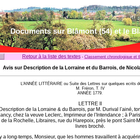
Documents sur Blâmont (54) et le B
Retour à la liste des textes
-
Classement chronologique et 
Avis sur Description de la Lorraine et du Barrois, de Nicol
L'ANNÉE LITTÉRAIRE ou Suite des Lettres sur quelques ecrits 
M. Fréron, T. IV
ANNÉE 1779.
LETTRE II
Description de la Lorraine & du Barrois, par M. Durival l'ainé, to
ancy, chez la veuve Leclerc, Imprimeur de l'Intendance ; à Pa
de la Rochelle, Libraires, rue du Harepoix, près le pont Saint-M
livres broché.
l y a long-temps, Monsieur, que les hommes travaillent à acquér