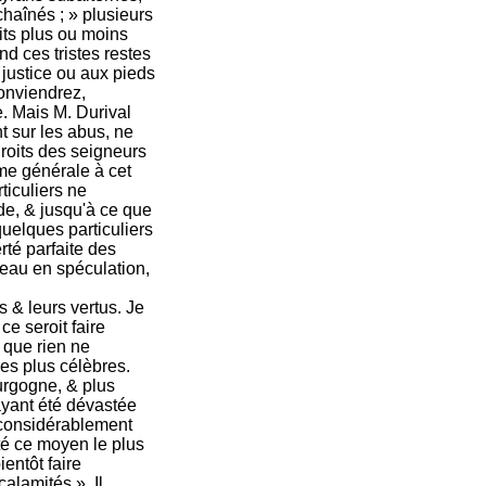
chaînés ; » plusieurs
oits plus ou moins
d ces tristes restes
 justice ou aux pieds
conviendrez,
. Mais M. Durival
t sur les abus, ne
roits des seigneurs
me générale à cet
ticuliers ne
de, & jusqu'à ce que
quelques particuliers
rté parfaite des
beau en spéculation,
s & leurs vertus. Je
ce seroit faire
i que rien ne
des plus célèbres.
ourgogne, & plus
ayant été dévastée
 considérablement
ité ce moyen le plus
entôt faire
alamités ». Il