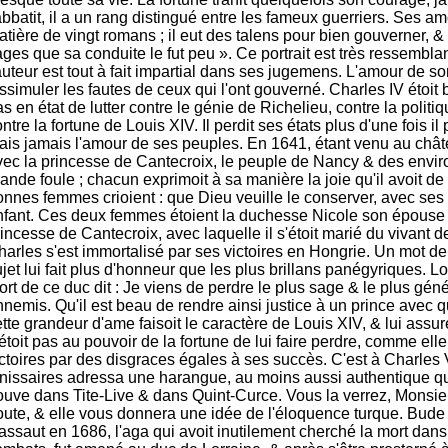
abbatit, il a un rang distingué entre les fameux guerriers. Ses am
tière de vingt romans ; il eut des talens pour bien gouverner, & 
ges que sa conduite le fut peu ». Ce portrait est très ressemblant
auteur est tout à fait impartial dans ses jugemens. L'amour de so
ssimuler les fautes de ceux qui l'ont gouverné. Charles IV étoit b
s en état de lutter contre le génie de Richelieu, contre la polit
ntre la fortune de Louis XIV. Il perdit ses états plus d'une fois il p
ais jamais l'amour de ses peuples. En 1641, étant venu au châ
vec la princesse de Cantecroix, le peuple de Nancy & des enviro
ande foule ; chacun exprimoit à sa manière la joie qu'il avoit de 
onnes femmes crioient : que Dieu veuille le conserver, avec s
nfant. Ces deux femmes étoient la duchesse Nicole son épouse l
incesse de Cantecroix, avec laquelle il s'étoit marié du vivant 
harles s'est immortalisé par ses victoires en Hongrie. Un mot d
jet lui fait plus d'honneur que les plus brillans panégyriques. Lo
ort de ce duc dit : Je viens de perdre le plus sage & le plus gé
nemis. Qu'il est beau de rendre ainsi justice à un prince avec q
tte grandeur d'ame faisoit le caractère de Louis XIV, & lui assure
étoit pas au pouvoir de la fortune de lui faire perdre, comme elle 
ictoires par des disgraces égales à ses succès. C'est à Charles 
anissaires adressa une harangue, au moins aussi authentique qu
rouve dans Tite-Live & dans Quint-Curce. Vous la verrez, Monsieu
oute, & elle vous donnera une idée de l'éloquence turque. Bude 
assaut en 1686, l'aga qui avoit inutilement cherché la mort dans