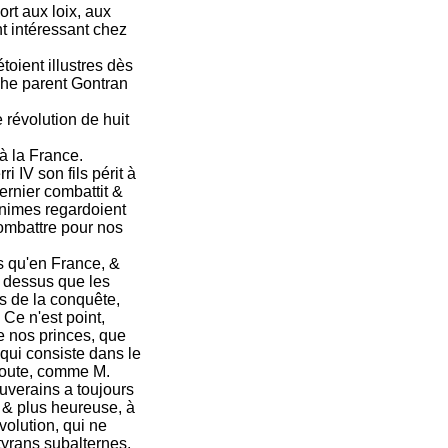
rt aux loix, aux
nt intéressant chez
toient illustres dès
oche parent Gontran
révolution de huit
 à la France.
i IV son fils périt à
ernier combattit &
animes regardoient
combattre pour nos
 qu'en France, &
à dessus que les
s de la conquête,
Ce n'est point,
de nos princes, que
 qui consiste dans le
 doute, comme M.
uverains a toujours
e & plus heureuse, à
volution, qui ne
 tyrans subalternes,