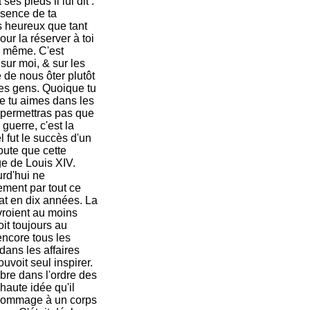
es pieds il lui dit :
ésence de ta
s heureux que tant
our la réserver à toi
toi même. C'est
sur moi, & sur les
 de nous ôter plutôt
 tes gens. Quoique tu
e tu aimes dans les
e permettras pas que
uerre, c'est la
 fut le succès d'un
doute que cette
ge de Louis XIV.
urd'hui ne
ement par tout ce
état en dix années. La
vroient au moins
toit toujours au
encore tous les
dans les affaires
ouvoit seul inspirer.
èbre dans l'ordre des
 haute idée qu'il
t hommage à un corps