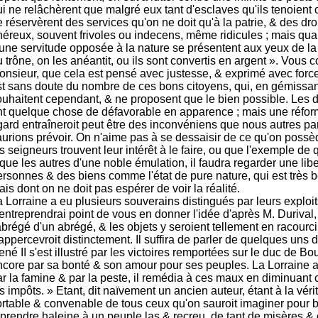
i ne relâchèrent que malgré eux tant d'esclaves qu'ils tenoient 
 réservèrent des services qu'on ne doit qu'à la patrie, & des dr
néreux, souvent frivoles ou indecens, même ridicules ; mais quan
'une servitude opposée à la nature se présentent aux yeux de la
 trône, on les anéantit, ou ils sont convertis en argent ». Vous 
onsieur, que cela est pensé avec justesse, & exprimé avec force
st sans doute du nombre de ces bons citoyens, qui, en gémissan
ouhaitent cependant, & ne proposent que le bien possible. Les d
nt quelque chose de défavorable en apparence ; mais une réfor
gard entraîneroit peut être des inconvéniens que nous autres par
aurions prévoir. On n'aime pas à se dessaisir de ce qu'on possè
s seigneurs trouvent leur intérêt à le faire, ou que l'exemple de 
que les autres d'une noble émulation, il faudra regarder une libe
ersonnes & des biens comme l'état de pure nature, qui est très 
is dont on ne doit pas espérer de voir la réalité.
 Lorraine a eu plusieurs souverains distingués par leurs exploit
entreprendrai point de vous en donner l'idée d'après M. Durival, 
abrégé d'un abrégé, & les objets y seroient tellement en racourc
appercevroit distinctement. Il suffira de parler de quelques uns 
né II s'est illustré par les victoires remportées sur le duc de B
ncore par sa bonté & son amour pour ses peuples. La Lorraine 
ar la famine & par la peste, il remédia à ces maux en diminuant
s impôts. » Etant, dit naïvement un ancien auteur, étant à la vér
ortable & convenable de tous ceux qu'on sauroit imaginer pour bi
prendre haleine à un peuple las & recreu, de tant de misères & c