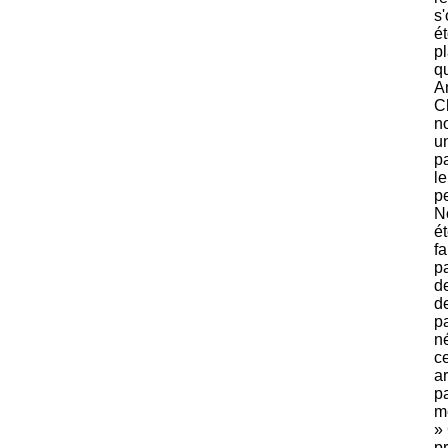
s'
ét
pl
qu
A
C
no
u
p
le
pe
N
é
f
p
de
d
p
né
ce
a
p
m
»
pr