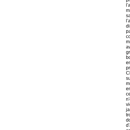
l'
ma
sa
l'
di
pa
co
m
a
gr
b
e
pr
C
su
m
en
ce
n'
v
j
t
d
d'