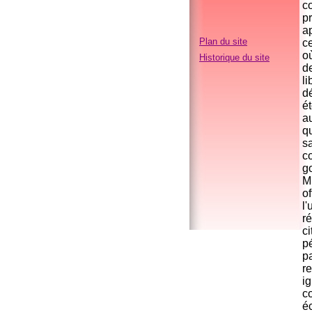
co
pr
a
Plan du site
c
o
Historique du site
d
li
dé
é
au
qu
s
co
go
M.
of
l'
ré
ci
pé
p
re
ig
c
é