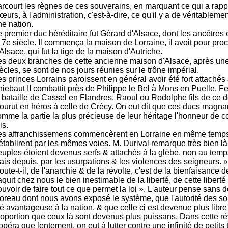
arcourt les règnes de ces souverains, en marquant ce qui a rappo
urs, à l'administration, c'est-à-dire, ce qu'il y a de véritableme
ne nation.
 premier duc héréditaire fut Gérard d'Alsace, dont les ancêtres é
e 7e siècle. Il commença la maison de Lorraine, il avoit pour pr
Alsace, qui fut la tige de la maison d'Autriche.
es deux branches de cette ancienne maison d'Alsace, après une 
ècles, se sont de nos jours réunies sur le trône impérial.
s princes Lorrains paroissent en général avoir été fort attachés
iebaut II combattit près de Philippe le Bel à Mons en Puelle. Ferr
a bataille de Cassel en Flandres. Raoul ou Rodolphe fils de ce d
ourut en héros à celle de Crécy. On eut dit que ces ducs magn
omme la partie la plus précieuse de leur héritage l'honneur de 
is.
es affranchissemens commencèrent en Lorraine en même temps
'établirent par les mêmes voies. M. Durival remarque très bien l
euples étoient devenus serfs & attachés à la glèbe, non au temp
is depuis, par les usurpations & les violences des seigneurs. » 
oute-t-il, de l'anarchie & de la révolte, c'est de la bienfaisance 
quit chez nous le bien inestimable de la liberté, de cette liberté
ouvoir de faire tout ce que permet la loi ». L'auteur pense sans
oreau dont nous avons exposé le système, que l'autorité des so
té avantageuse à la nation, & que celle ci est devenue plus libr
roportion que ceux là sont devenus plus puissans. Dans cette ré
opéra que lentement, on eut à lutter contre une infinité de petits