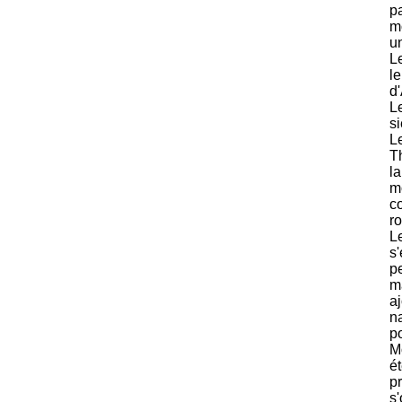
p
mœ
u
Le
l
d'
L
si
Le
Th
l
m
c
ro
L
s
p
ma
aj
na
p
M
é
p
s'