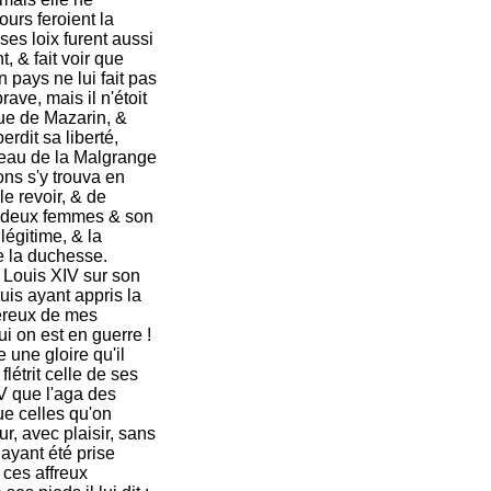
ours feroient la
ses loix furent aussi
, & fait voir que
n pays ne lui fait pas
rave, mais il n'étoit
ique de Mazarin, &
erdit sa liberté,
teau de la Malgrange
ns s'y trouva en
le revoir, & de
es deux femmes & son
égitime, & la
de la duchesse.
e Louis XIV sur son
uis ayant appris la
néreux de mes
ui on est en guerre !
 une gloire qu'il
flétrit celle de ses
V que l'aga des
e celles qu'on
r, avec plaisir, sans
ayant été prise
 ces affreux