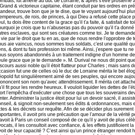
mbats, fut amené au duc de Lorraine, & après s'être prosterné à s
Grand & victorieux capitaine, étant conduit par tes ordres en pr
andeur, trouve bon que je te dise, que te voyant aujourd'hui plu
empereurs, de rois, de princes, à qui Dieu a refusé cette place p
ul, tu dois être content de la grace qu'il t'a faite, & satisfait de 
urquoi je crois que tu n'abuseras pas du pouvoir qu'il t'a donné 
utres esclaves, qui sont ses créatures comme toi. Je te demande
 vie par le droit que tu en as, que de nous rendre l'opprobre de
ous aie vaincus, nous sommes tous soldats, c'est une qualité qu
ens, & dont tu fais profession toi même. Ainsi, j'espere que tu n
ous soyons abandonnés à un traitement indigne d'un homme de g
ule grace que je te demande ». M. Durival ne nous dit point quel
scours aussi noble qu'il étoit flatteur pour Charles ; mais sans 
casion fut une de celles où le duc de Lorraine mérita le bel élo
éopold fut singulièrement aimé de ses peuples, qui encore aujo
rononcent son nom qu'avec attendrissement. Il mérita cet attach
'il fit pour les rendre heureux. Il vouloit liquider les dettes de l'
ort l'empêcha d'exécuter une chose que tous les souverains de
nter. Administrer la justice étoit pour lui un devoir sacré, il assis
onseil, & signoit non-seulement ses édits & ordonnances, mais 
tes & les décrets sur requête. Afin de se décider plus surement 
portantes, il avoit pris une précaution que l'amour de la vérité p
 avoit à Paris un conseil composé de ce qu'il y avoit de plus cél
ocats, il les consultoit avec confiance, & les effets justifioient la
voit de leur capacité ? C'est ainsi qu'un prince étranger rendoi