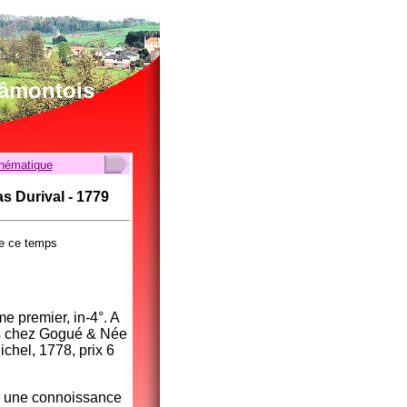
lâmontois
thématique
as Durival - 1779
de ce temps
me premier, in-4°. A
ris chez Gogué & Née
ichel, 1778, prix 6
ir une connoissance