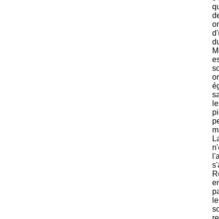
qu
de
o
d
du
M
e
s
o
é
s
le
pi
p
ma
La
n'
l'
s'
Re
e
p
le
s
re