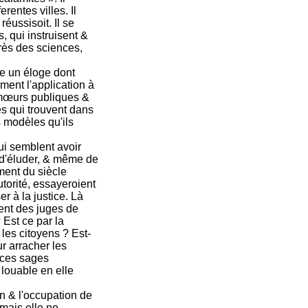
rentes villes. Il
 réussisoit. Il se
s, qui instruisent &
grès des sciences,
ne un éloge dont
ment l'application à
 mœurs publiques &
es qui trouvent dans
s modèles qu'ils
ui semblent avoir
 d'éluder, & même de
ment du siècle
torité, essayeroient
r à la justice. Là
ment des juges de
Est ce par la
les citoyens ? Est-
r arracher les
 ces sages
 louable en elle
on & l'occupation de
amais elle ne