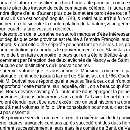
 aura été jaloux de justifier un choix honorable pour lui ; comm
ans le plan des travaux de cette compagnie célèbre, il n'aura ri
ndre digne d'elle, d'autant plus que la matière paroit être tout à 
rival. Il s'en est occupé depuis 1748, & retiré aujourd'hui à la 
on heureux loisir entre la contemplation de la nature, & un genr
ur lequel il a une vocation décidée.
 description de la Lorraine ne sauroit manquer d'être intéressan
ut depuis que cette province est réunie à l'empire François, auque
'abord, & dont elle a été séparée pendant tant de siècles. Les p
'administration qu'a produits le gouvernement du roi Stanislas e
envie de bien faire connoître le pays qui en a été le théâtre & qui
écemment par l'érection des deux évêchés de Nancy & de Saint
aucune des distinctions qu'il pouvoit desirer.
e premier volume que je vous annonce, Monsieur, commence par
istorique, continuée jusqu'à la mort de Stanislas, en 1766. Quel
it, M. Durival nous répond qu'elle peut suffire à ceux qui n'ont 
approfondir cette matière, sur laquelle, dit il, on a beaucoup écr
s. Nous devons savoir gré à l'auteur de nous épargner la peine d
ouvrages, & nous admirerons sans doute l'art avec lequel il a ré
oient étendu, peut être avec excès ; car un seul historien a donn
squ'à neuf volumes in folio. Une consolation pour nous, c'est de 
t pas essentiel.
ette province vers le commencement du dixième siècle fut gouv
énéficiaires, auxquels cent ans après succédèrent des ducs héré
éunirent successivement à leurs états les comtés de Bar & de V