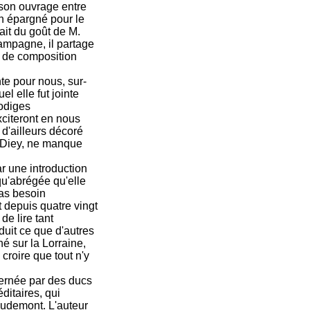
e son ouvrage entre
en épargné pour le
fait du goût de M.
campagne, il partage
e de composition
te pour nous, sur-
l elle fut jointe
rodiges
xciteront en nous
 d'ailleurs décoré
 Diey, ne manque
 une introduction
qu'abrégée qu'elle
pas besoin
it depuis quatre vingt
e lire tant
duit ce que d'autres
é sur la Lorraine,
croire que tout n'y
ernée par des ducs
ditaires, qui
audemont. L'auteur