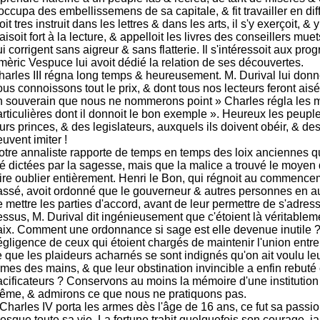
occupa des embellissemens de sa capitale, & fit travailler en diffe
oit tres instruit dans les lettres & dans les arts, il s'y exerçoit, & y
aisoit fort à la lecture, & appelloit les livres des conseillers muet
i corrigent sans aigreur & sans flatterie. Il s'intéressoit aux pro
mèric Vespuce lui avoit dédié la relation de ses découvertes.
harles III régna long temps & heureusement. M. Durival lui don
us connoissons tout le prix, & dont tous nos lecteurs feront aisé
n souverain que nous ne nommerons point » Charles régla les
articulières dont il donnoit le bon exemple ». Heureux les peupl
urs princes, & des legislateurs, auxquels ils doivent obéir, & de
uvent imiter !
otre annaliste rapporte de temps en temps des loix anciennes q
té dictées par la sagesse, mais que la malice a trouvé le moyen
aire oublier entièrement. Henri le Bon, qui régnoit au commence
assé, avoit ordonné que le gouverneur & autres personnes en au
 mettre les parties d'accord, avant de leur permettre de s'adresse
essus, M. Durival dit ingénieusement que c'étoient là véritable
aix. Comment une ordonnance si sage est elle devenue inutile ? 
gligence de ceux qui étoient chargés de maintenir l'union entre 
 que les plaideurs acharnés se sont indignés qu'on ait voulu leu
rmes des mains, & que leur obstination invincible a enfin rebuté
acificateurs ? Conservons au moins la mémoire d'une institution
ême, & admirons ce que nous ne pratiquons pas.
 Charles IV porta les armes dès l'âge de 16 ans, ce fut sa passi
esque toute sa vie. La fortune trahit quelquefois son courage, j