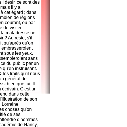
il desir, ce sont des
mais il y a
 à cet égard ; dans
ombien de régions
en courant, ou par
 de visiter
ou la maladresse ne
r ? Au reste, s'il
it qu'après qu'on
 n'embrasseroient
nt sous les yeux,
assembleroient sans
ance du public par un
e qu'en instruisant.
 les traits qu'il nous
eau général de
ssi bien que lui. Il
 écrivain. C'est un
utenu dans cette
'illustration de son
 Lorraine,
 des choses qu'on
itié de ses
t attendre d'hommes
'Académie de Nancy,