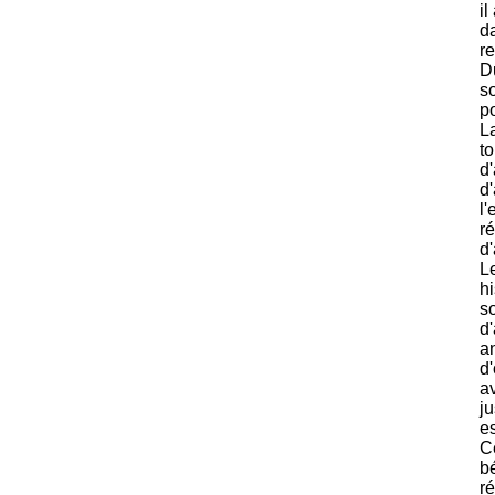
il
d
re
Du
s
po
La
to
d
d
l'
r
d'
L
h
so
d'
an
d'
av
ju
es
C
b
r