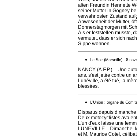
alten Freundin Henriette 
seiner Mutter in Gogney be
verwahrlosten Zustand aufg
Abwesenheit der Mutter, öf
Donnerstagmorgen mit Schlä
Als er feststellen musste, d
vermutet, dass er sich na
Sippe wohnen.
Le Soir (Marseille) - 8 no
NANCY (A.F.P.). - Une aut
ans, s'est jetée contre un 
Lunéville, a été tué, la mèr
blessées.
L'Union : organe du Comit
Disparus depuis dimanche
Deux motocyclistes avaient
L'un d'eux laisse une femm
LUNEVILLE. - Dimanche, M.
et M. Maurice Cotel, céliba