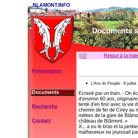
BLAMONT.INFO
Documents su
Retour à la list
Présentation
L'Ami du Peuple - 8 juillet
Documents
Ecrasé par un train. - On é
d'environ 60 ans, originair
tenté d'en finir avec la vie 
Recherche
chemin de fer de Cirey au 
mètres de la gare de Blâmo
Contact
château de Blâmont. »
X... a eu le bras et la jambe
malheureux ne jouissait pa