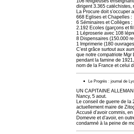
106 religieuses enseignant
dirigent 3.365 catéchistes, 
La Procure doit s'occuper a
668 Eglises et Chapelles :
6 Séminaires et Collèges ;
2.192 Ecoles (garçons et fi
1 Léproserie avec 108 lépr
8 Dispensaires (150.000 re
1 Imprimerie (180 ouvrages 
C'est grâce surtout aux aum
que notre compatriote Mgr Lé
pendant la famine de 1921, 
nom de la France et celui d
Le Progrès : journal de Lyo
UN CAPITAINE ALLEMA
Nancy, 5 aout.
Le conseil de guerre de la 
actuellement maire de Zito
Accusé d'avoir commis, en 1
Domevre et d'avoir, en outr
condamné à la peine de mo