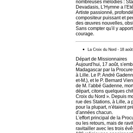
nombreuses mélodies : Star
Devadasis, L'Hymne a l'Eté
Artiste passionné, profond
compositeur puissant et per
des œuvres nouvelles, obsti
Sans compter qu'il y apport
courage.
La Croix du Nord - 18 aoû
Départ de Missionnaires
Aujourd'hui, 17 août, s'emb
Madagascar par la Procure 
à Lille. Le P. André Gadenn
et-M.), et le P. Bernard Vi
de M. l'abbé Gadenne, mort
départ, citons quelques chif
Croix du Nord ». Depuis mo
rue des Stations, à Lille, 
pour la plupart, n'étaient 
d'années chacun.
L'effort principal de la Pro
ou les retours, mais de ravit
ravitailler avec les trois é