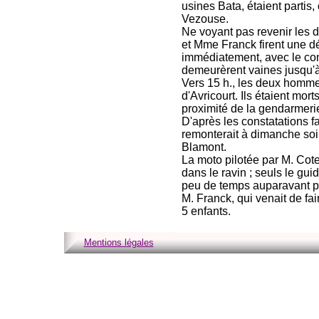
usines Bata, étaient parti
Vezouse.
Ne voyant pas revenir les
et Mme Franck firent une déc
immédiatement, avec le con
demeurèrent vaines jusqu'à
Vers 15 h., les deux homme
d'Avricourt. Ils étaient mor
proximité de la gendarmerie
D'après les constatations f
remonterait à dimanche soir,
Blamont.
La moto pilotée par M. Cotel
dans le ravin ; seuls le gui
peu de temps auparavant pa
M. Franck, qui venait de fa
5 enfants.
Mentions légales