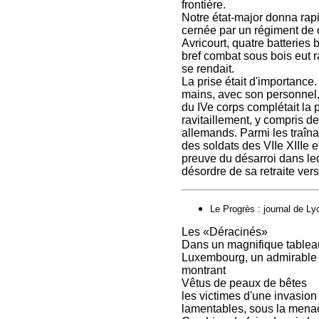
frontière.
Notre état-major donna rapi
cernée par un régiment de c
Avricourt, quatre batteries 
bref combat sous bois eut r
se rendait.
La prise était d'importance
mains, avec son personnel, 
du IVe corps complétait la 
ravitaillement, y compris 
allemands. Parmi les traîna
des soldats des VIIe XIIIe 
preuve du désarroi dans leq
désordre de sa retraite ver
Le Progrès : journal de Lyo
Les «Déracinés»
Dans un magnifique tableau
Luxembourg, un admirable ar
montrant
Vêtus de peaux de bêtes
les victimes d'une invasion 
lamentables, sous la menac