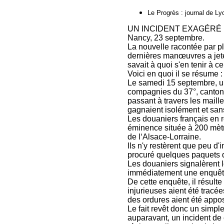
Le Progrès : journal de Ly
UN INCIDENT EXAGÉRÉ
Nancy, 23 septembre.
La nouvelle racontée par pl
dernières manœuvres a jeté
savait à quoi s'en tenir à ce
Voici en quoi il se résume :
Le samedi 15 septembre, un
compagnies du 37°, canton
passant à travers les mail
gagnaient isolément et sans
Les douaniers français en r
éminence située à 200 mètre
de l‘Alsace-Lorraine.
Ils n'y restèrent que peu d'
procuré quelques paquets d
Les douaniers signalèrent le
immédiatement une enquêt
De cette enquête, il résulte
injurieuses aient été tracée
des ordures aient été appo
Le fait revêt donc un simpl
auparavant, un incident de 