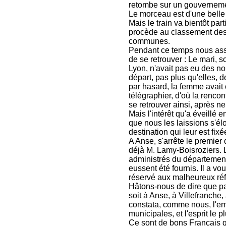
retombe sur un gouvernemen
Le morceau est d'une belle t
Mais le train va bientôt par
procède au classement des r
communes.
Pendant ce temps nous assi
de se retrouver : Le mari, s
Lyon, n'avait pas eu des no
départ, pas plus qu'elles, d
par hasard, la femme avait c
télégraphier, d'où la renco
se retrouver ainsi, après ne
Mais l'intérêt qu'a éveillé 
que nous les laissions s'él
destination qui leur est fixé
A Anse, s'arrête le premier
déjà M. Lamy-Boisroziers. 
administrés du département 
eussent été fournis. Il a vo
réservé aux malheureux réf
Hâtons-nous de dire que part
soit à Anse, à Villefranche,
constata, comme nous, l'em
municipales, et l'esprit le p
Ce sont de bons Français q