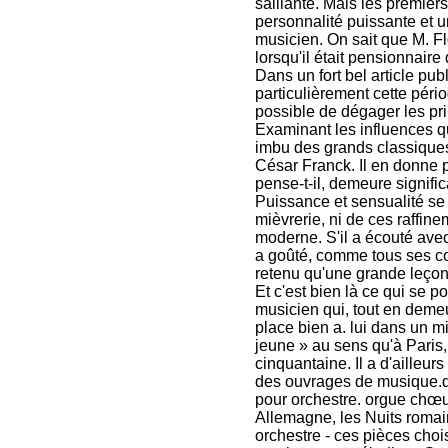
saillante. Mais les premiers
personnalité puissante et u
musicien. On sait que M. Fl
lorsqu'il était pensionnaire 
Dans un fort bel article pu
particulièrement cette péri
possible de dégager les pri
Examinant les influences qu
imbu des grands classique
César Franck. Il en donne 
pense-t-il, demeure signific
Puissance et sensualité se
mièvrerie, ni de ces raffin
moderne. S'il a écouté ave
a goûté, comme tous ses con
retenu qu'une grande leço
Et c'est bien là ce qui se po
musicien qui, tout en demeu
place bien a. lui dans un mi
jeune » au sens qu'à Paris, 
cinquantaine. Il a d'ailleu
des ouvrages de musique.d
pour orchestre. orgue chœur
Allemagne, les Nuits romai
orchestre - ces pièces chois