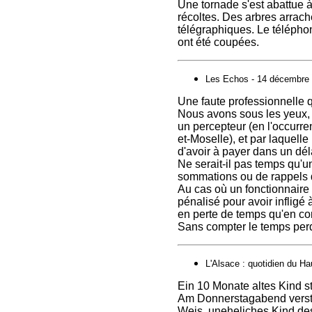
Une tornade s'est abattue à
récoltes. Des arbres arrach
télégraphiques. Le téléphon
ont été coupées.
Les Echos - 14 décembre
Une faute professionnelle q
Nous avons sous les yeux, 
un percepteur (en l'occurr
et-Moselle), et par laquell
d'avoir à payer dans un dél
Ne serait-il pas temps qu'un
sommations ou de rappels d
Au cas où un fonctionnaire n
pénalisé pour avoir infligé 
en perte de temps qu'en co
Sans compter le temps perd
L'Alsace : quotidien du Hau
Ein 10 Monate altes Kind 
Am Donnerstagabend versta
Weis, uneheliches Kind de