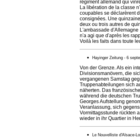
régiment allemand qui vinr
La libération de la classe n'
coupables se déclarèrent dè
consignées. Une quinzaine d
deux ou trois autres de qui
L'ambassade d'Allemagne n'a
n'a agi que d'après les rappo
Voilà les faits dans toute le
Hayinger Zeitung - 6 sept
Von der Grenze. Als ein in
Divisionsmanövern, die sic
vergangenen Samstag gegen
Truppenabteilungen sich au
näherten. Das französische M
während die deutschen Trup
Georges Aufstellung genom
Veranlassung, sich gegense
Vormittagsstunde rückten 
wieder in ihr Quartier in He
Le Nouvelliste d'Alsace-Lor