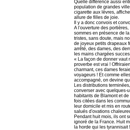
Quelle différence aussi en
population de grandes vill
cigarette aux lèvres, affich
allure de filles de joie.
Il y a donc convois et convo
A l'ouverture des portière
sommes en présence de la c
tristes, sans doute, mais no
de joyeux petits drapeaux f
arrêté, des dames, des demo
les mains chargées success
« La façon de donner vaut 
proverbe est vrai ! Offriraie
charmant, ces dames feraie
voyageurs ! Et comme elles 
accompagné, on devine que
Les distributions terminée
converser avec quelques-un
habitants de Blamont et de 
fois citées dans les commun
leur domicile et mis en route
salués d'ovations chaleure
Pendant huit mois, ils ont s
ignoré de la France. Huit m
la horde qui les tyrannisait 