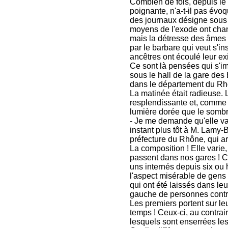
Combien de fois, depuis le 
poignante, n'a-t-il pas évo
des journaux désigne sous 
moyens de l'exode ont chan
mais la détresse des âmes 
par le barbare qui veut s'insta
ancêtres ont écoulé leur ex
Ce sont là pensées qui s'im
sous le hall de la gare des
dans le département du Rh
La matinée était radieuse. 
resplendissante et, comme 
lumière dorée que le sombr
- Je me demande qu'elle va
instant plus tôt à M. Lamy-Bo
préfecture du Rhône, qui arp
La composition ! Elle varie,
passent dans nos gares ! C
uns internés depuis six ou
l'aspect misérable de gens 
qui ont été laissés dans leur
gauche de personnes contra
Les premiers portent sur leu
temps ! Ceux-ci, au contrai
lesquels sont enserrées le