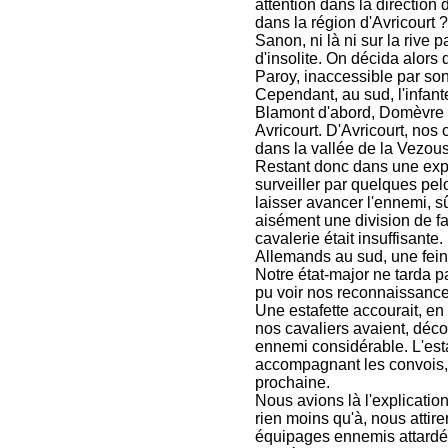
attention dans la direction
dans la région d'Avricourt 
Sanon, ni là ni sur la rive 
d'insolite. On décida alors 
Paroy, inaccessible par son
Cependant, au sud, l'infant
Blamont d'abord, Domèvre e
Avricourt. D'Avricourt, nos
dans la vallée de la Vezou
Restant donc dans une expec
surveiller par quelques pe
laisser avancer l'ennemi, s
aisément une division de fa
cavalerie était insuffisante
Allemands au sud, une feint
Notre état-major ne tarda pa
pu voir nos reconnaissances
Une estafette accourait, en 
nos cavaliers avaient, déco
ennemi considérable. L'est
accompagnant les convois, d
prochaine.
Nous avions là l'explication
rien moins qu'à, nous attire
équipages ennemis attardés