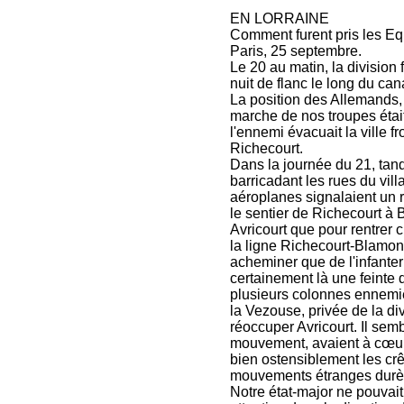
EN LORRAINE
Comment furent pris les E
Paris, 25 septembre.
Le 20 au matin, la divisio
nuit de flanc le long du can
La position des Allemands, 
marche de nos troupes était
l'ennemi évacuait la ville f
Richecourt.
Dans la journée du 21, tandi
barricadant les rues du vill
aéroplanes signalaient un r
le sentier de Richecourt à B
Avricourt que pour rentrer 
la ligne Richecourt-Blamont,
acheminer que de l'infanteri
certainement là une feinte 
plusieurs colonnes ennemies
la Vezouse, privée de la divi
réoccuper Avricourt. Il sem
mouvement, avaient à cœur 
bien ostensiblement les crê
mouvements étranges durère
Notre état-major ne pouvait 