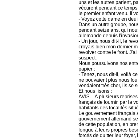
uns et les autres parlent, 
vécurent pendant ce temps. 
le premier enfant venu. Il v
- Voyez cette dame en deuil, 
Dans un autre groupe, nous
pendant seize ans, qui nous 
allemande depuis l'invasion
- Un jour, nous dit-il, le r
croyais bien mon dernier m
revolver contre le front. J'
suspect.
Nous poursuivons nos entre
papier :
- Tenez, nous dit-il, voilà c
ne pouvaient plus nous fou
vendaient très cher, ils se s
Et nous lisons :
AVIS. - A plusieurs repri
français de fournir, par la
habitants des localités sit
Le gouvernement français a
gouvernement allemand se v
de cette population, en pre
longue à leurs propres bes
forcés de quitter leur foyer