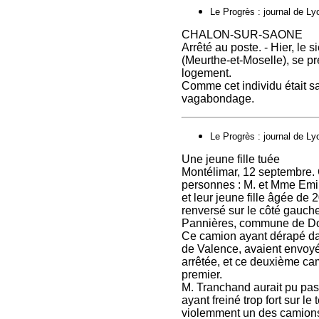
Le Progrès : journal de Lyo
CHALON-SUR-SAONE
Arrêté au poste. - Hier, l
(Meurthe-et-Moselle), se pré
logement.
Comme cet individu était san
vagabondage.
Le Progrès : journal de Ly
Une jeune fille tuée
Montélimar, 12 septembre. 
personnes : M. et Mme Emil
et leur jeune fille âgée de 
renversé sur le côté gauch
Pannières, commune de D
Ce camion ayant dérapé dan
de Valence, avaient envoyé
arrêtée, et ce deuxième cami
premier.
M. Tranchand aurait pu pass
ayant freiné trop fort sur le 
violemment un des camion