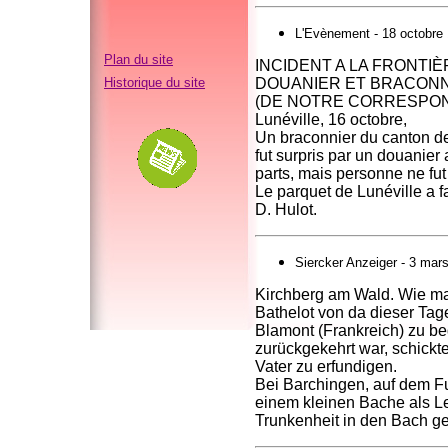
L'Evènement - 18 octobre
Plan du site
INCIDENT A LA FRONTIÈ
Historique du site
DOUANIER ET BRACON
(DE NOTRE CORRESPON
Lunéville, 16 octobre,
Un braconnier du canton de B
fut surpris par un douanie
parts, mais personne ne fut
Le parquet de Lunéville a fa
D. Hulot.
Siercker Anzeiger - 3 mar
Kirchberg am Wald. Wie ma
Bathelot von da dieser Tag
Blamont (Frankreich) zu b
zurückgekehrt war, schickt
Vater zu erfundigen.
Bei Barchingen, auf dem F
einem kleinen Bache als Le
Trunkenheit in den Bach gef