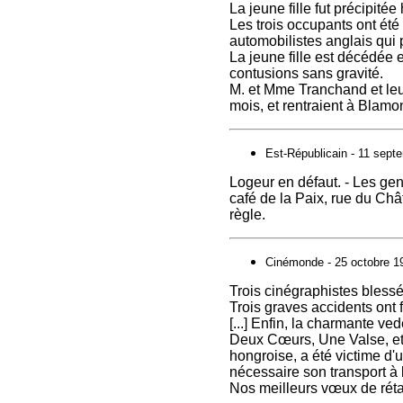
La jeune fille fut précipité
Les trois occupants ont été 
automobilistes anglais qui
La jeune fille est décédée 
contusions sans gravité.
M. et Mme Tranchand et leur
mois, et rentraient à Blamo
Est-Républicain - 11 sept
Logeur en défaut. - Les ge
café de la Paix, rue du Chât
règle.
Cinémonde - 25 octobre 1
Trois cinégraphistes blessé
Trois graves accidents ont 
[...] Enfin, la charmante v
Deux Cœurs, Une Valse, et
hongroise, a été victime d'
nécessaire son transport à 
Nos meilleurs vœux de réta