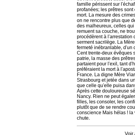
famille périssent sur l'écha
profanées; les prêtres sont 
mort. La mesure des crimes 
on ne rencontre plus que d
des malheureux, celles qui 
remuent sa couche, ne trou
procédèrent à l'arrestation 
serment sacrilège. La Mère
fermeté inébranlable, d'un c
Cent trente-deux évêques su
patrie, la masse des prêtres
partaient pour l'exil, tant 
préféraient la mort à l'apost
France. La digne Mère Viard
Strasbourg et jetée dans un
que celle qu'elle puisa dans
Après cette douloureuse sép
Nancy. Rien ne peut égaler l
filles, les consoler, les co
plutôt que de se rendre cou
conscience Mais hélas ! la v
chute.
Voir