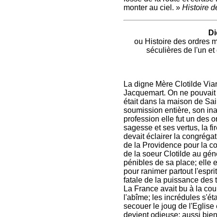
monter au ciel. »
Histoire d
Di
ou Histoire des ordres m
séculières de l'un et
La digne Mère Clotilde Via
Jacquemart. On ne pouvait 
était dans la maison de Sain
soumission entière, son in
profession elle fut un des 
sagesse et ses vertus, la f
devait éclairer la congréga
de la Providence pour la co
de la soeur Clotilde au gén
pénibles de sa place; elle 
pour ranimer partout l'espri
fatale de la puissance des 
La France avait bu à la coup
l'abîme; les incrédules s'ét
secouer le joug de l'Eglise e
devient odieuse; aussi bien