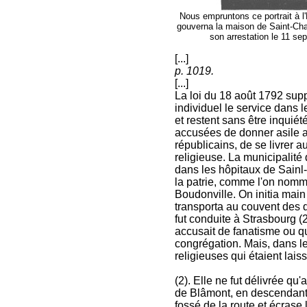
Nous empruntons ce portrait à l'
gouverna la maison de Saint-Char
son arrestation le 11 se
[...]
p. 1019.
[...]
La loi du 18 août 1792 supp
individuel le service dans l
et restent sans être inquiét
accusées de donner asile au
républicains, de se livrer 
religieuse. La municipalité
dans les hôpitaux de Sainl-
la patrie, comme l'on nommai
Boudonville. On initia main
transporta au couvent des 
fut conduite à Strasbourg (2
accusait de fanatisme ou qu
congrégation. Mais, dans le
religieuses qui étaient lais
(2). Elle ne fut délivrée q
de Blâmont, en descendant l
fossé de la route et écrase 