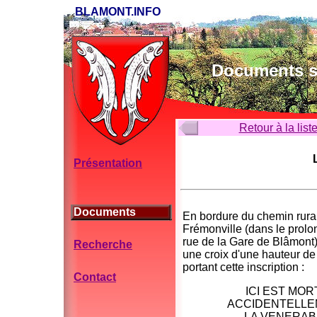
BLAMONT.INFO
Documents su
Retour à la list
Présentation
Documents
En bordure du chemin rura
Frémonville (dans le prol
rue de la Gare de Blâmont)
Recherche
une croix d'une hauteur de
portant cette inscription :
Contact
ICI EST MOR
ACCIDENTELLE
LA VENERAB