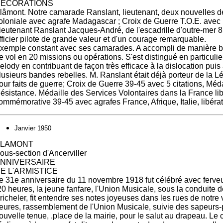
ECORATIONS
lâmont. Notre camarade Ranslant, lieutenant, deux nouvelles d
oloniale avec agrafe Madagascar ; Croix de Guerre T.O.E. avec la
ieutenant Ranslant Jacques-André, de l'escadrille d'outre-mer 
fficier pilote de grande valeur et d'un courage remarquable.
xemple constant avec ses camarades. A accompli de manière br
e vol en 20 missions ou opérations. S'est distingué en particulie
elody en contribuant de façon très efficace à la dislocation puis
lusieurs bandes rebelles. M. Ranslant était déjà porteur de la 
our faits de guerre; Croix de Guerre 39-45 avec 5 citations, Méda
ésistance. Médaille des Services Volontaires dans la France lib
ommémorative 39-45 avec agrafes France, Afrique, Italie, libéra
Janvier 1950
BLAMONT
ous-section d'Ancerviller
NNIVERSAIRE
E L'ARMISTICE
e 31e anniversaire du 11 novembre 1918 fut célébré avec ferveur;
20 heures, la jeune fanfare, l'Union Musicale, sous la conduite d
richeler, fit entendre ses notes joyeuses dans les rues de notre v
eures, rassemblement de l'Union Musicale, suivie des sapeurs-
ouvelle tenue, .place de la mairie, pour le salut au drapeau. Le 