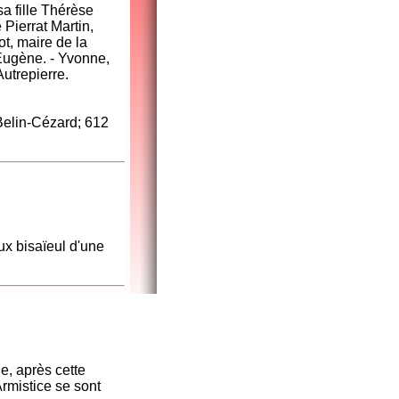
a fille Thérèse
Pierrat Martin,
ot, maire de la
Eugène. - Yvonne,
Autrepierre.
 Belin-Cézard; 612
ux bisaïeul d'une
e, après cette
rmistice se sont