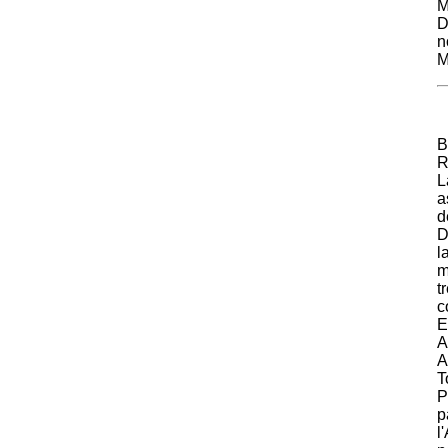
M
D
n
M
R
L
a
d
D
l
m
t
c
E
A
A
T
P
p
l