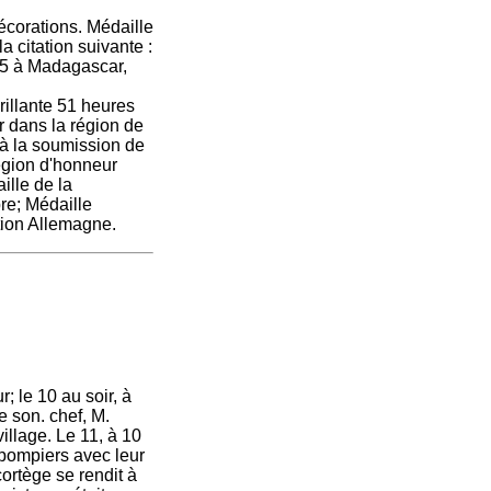
écorations. Médaille
 citation suivante :
85 à Madagascar,
illante 51 heures
r dans la région de
 à la soumission de
Légion d'honneur
ille de la
re; Médaille
tion Allemagne.
 le 10 au soir, à
e son. chef, M.
illage. Le 11, à 10
pompiers avec leur
cortège se rendit à