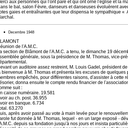
erci aux personnes qui l'ont paré et qui ont orné l'église et la ma
ans le bal, salon Fèvre, danseurs et danseuses évoluèrent ave
otes gaies et entraînantes que leur dispensa le sympathique « 
archal.
Decembre 1948
BLAMONT
éunion de l'A.M.C.
a section de Blâmont de l'A.M.C. a tenu, le dimanche 19 décem
ssemblée générale, sous la présidence de M. Thomas, vice-pré
épartemental.
evant un auditoire assez restreint, M. Louis Gadel, président de 
a bienvenue à M. Thomas et présenta les excuses de quelques p
embres empêchés, pour différentes raisons, d'assister à cette 
résorier, donna ensuite le compte rendu financier de l'associati
omme suit :
n caisse numéraire. 19.581
voir au ch. post. 36.955
voir en banque. 6.734
otal. 63.270
uis, après avoir passé au vote à main levée pour le renouvellem
arole fut donnée à M. Thomas, lequel - en un large exposé - déve
'A.M.C. depuis sa fondation jusqu'à nos jours et insista particuli