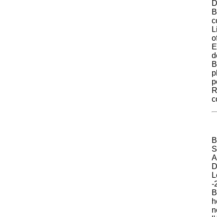
D
B
c
L
o
E
d
B
p
p
R
c
S
A
D
L
-
B
h
n