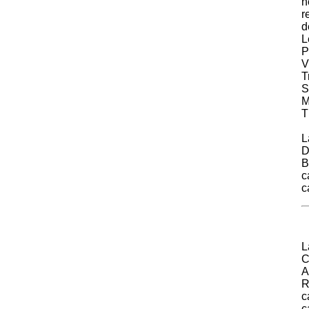
n
r
d
L
P
V
T
S
M
T
L
B
c
c
L
C
A
R
c
c