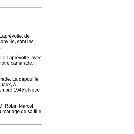
 Laprévotte. de
nville, sont les
.
ile Laprévotte, avec
 notre camarade,
rade. La dépouille
ouaux, à
vembre 1945). Notre
 M. Robin Marcel,
u mariage de sa fille