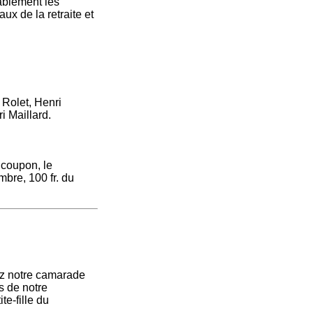
ablement les
ux de la retraite et
 Rolet, Henri
i Maillard.
 coupon, le
mbre, 100 fr. du
ez notre camarade
s de notre
e-fille du