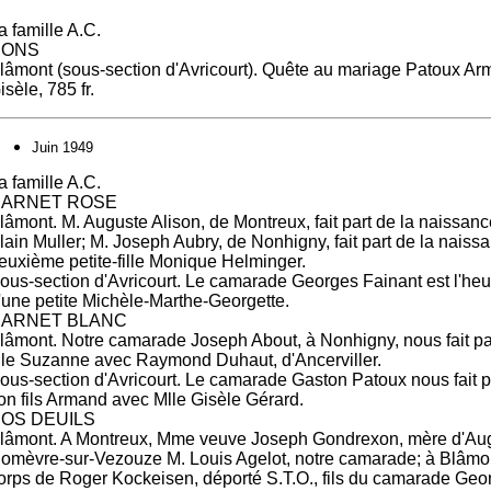
a famille A.C.
DONS
lâmont (sous-section d'Avricourt). Quête au mariage Patoux Ar
isèle, 785 fr.
Juin 1949
a famille A.C.
ARNET ROSE
lâmont. M. Auguste Alison, de Montreux, fait part de la naissance
lain Muller; M. Joseph Aubry, de Nonhigny, fait part de la naiss
euxième petite-fille Monique Helminger.
ous-section d'Avricourt. Le camarade Georges Fainant est l'he
'une petite Michèle-Marthe-Georgette.
ARNET BLANC
lâmont. Notre camarade Joseph About, à Nonhigny, nous fait pa
ille Suzanne avec Raymond Duhaut, d'Ancerviller.
ous-section d'Avricourt. Le camarade Gaston Patoux nous fait 
on fils Armand avec Mlle Gisèle Gérard.
OS DEUILS
lâmont. A Montreux, Mme veuve Joseph Gondrexon, mère d'Aug
omèvre-sur-Vezouze M. Louis Agelot, notre camarade; à Blâmont
orps de Roger Kockeisen, déporté S.T.O., fils du camarade Geo