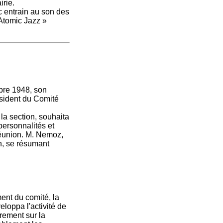
irie.
c entrain au son des
Atomic Jazz »
bre 1948, son
sident du Comité
la section, souhaita
ersonnalités et
réunion. M. Nemoz,
on, se résumant
ent du comité, la
loppa l'activité de
èrement sur la