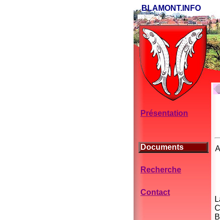
BLAMONT.INFO
Présentation
Documents
A
Recherche
Contact
L
C
B