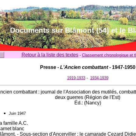
Documents sur Blâmont (54) et le B
Retour à la liste des textes
-
Classement chronologique et 
Presse -
L'Ancien combattant
- 1947-1950
1919-1933
-
1934-1939
ncien combattant : journal de l'Association des mutilés, combatt
deux guerres (Région de l'Est)
Éd.: (Nancy)
Juin 1947
a famille A.C.
arnet blanc
lâmont. - Sous-section d'Ancerviller : le camarade Cezard Didier