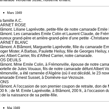
Mars 1949
a famille A.C.
ARNET ROSE
lâmont. Liliane Laprévotte, petite-fille de notre camarade Emile
lâmont. Les camarades Emile Colin et Laurent Claude, de Frémo
eureux grand-père et arrière-grand-père d'une petite -Christiane
ARNET BLANC
lâmont. A Blâmont, Marguerite Laprévotte, fille du camarade Em
oger Mister. A Barbas, Paulette Heiluy, fille de Georges Heiluy,
vec Albert Carrier, fils d'Alfred Carrier, notre camarade.
OS DEUILS
lâmont. Mme Emile Colin, à Frémonville, épouse de notre cama
ortelle de Jules Vouaux, fils de notre camarade défunt Albert V
rémonville, a été ramenée d'Algérie (où il est décédé, le 23 no
amarade Ernest Susset, à Domèvre-sur-Vezouze.
DONS
lâmont. A l'occasion de son premier coupon de retraite, don de
00 fr. ; de M. Emile Laprévotte, à Blâmont, 200 fr., à l'occasion d
t de la naissance de sa petite-fille.
Mai 1949