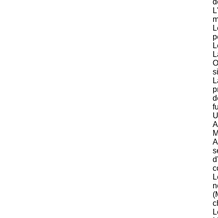
d
L
m
L
p
L
L
O
s
L
p
d
f
U
A
M
A
s
d
c
L
n
(
c
L