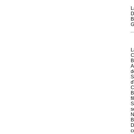
L
B
G
L
C
B
A
d
S
d
C
B
f
S
s
N
B
D
c