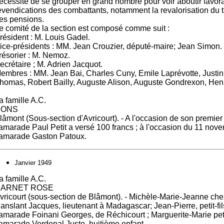
écessité de se grouper en grand nombre pour voir aboutir favor
evendications des combattants, notamment la revalorisation du ta
es pensions.
e comité de la section est composé comme suit :
résident : M. Louis Gadel.
ice-présidents : MM. Jean Crouzier, député-maire; Jean Simon.
résorier : M. Nemoz.
ecrétaire ; M. Adrien Jacquot.
embres : MM. Jean Bai, Charles Cuny, Emile Laprévotte, Justin
homas, Robert Bailly, Auguste Alison, Auguste Gondrexon, Henr
a famille A.C.
DONS
lâmont (Sous-section d'Avricourt). - A l'occasion de son premier
amarade Paul Petit a versé 100 francs ; à l'occasion du 11 nove
amarade Gaston Patoux.
Janvier 1949
a famille A.C.
ARNET ROSE
vricourt (sous-section de Blâmont). - Michèle-Marie-Jeanne ch
anslant Jacques, lieutenant à Madagascar; Jean-Pierre, petit-fil
amarade Foinani Georges, de Réchicourt ; Marguerite-Marie petit
amarade Verdenal Juste, huitième enfant.