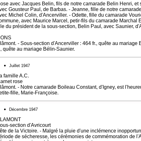
ose avec Jacques Belin, fils de notre camarade Belin Henri, et s
vec Gousteur Paul, de Barbas. - Jeanne, fille de notre camarade 
vec Michel Colin, d'Ancerviller. - Odette, fille du camarade Vouri
ommune, avec Maurice Marcel, petir-fils du camarade Marchal 
ille du président de la sous-section, Belin Paul, avec Saunier, d'
DONS
lâmont. - Sous-section d'Ancerviller : 464 fr., quête au mariage
r., quête au mariage Bélin-Saunier.
Juillet 1947
a famille A.C.
arnet rose
lâmont. - Notre camarade Boileau Constant, d'Igney, est l'heure
etite-fille, Marie-Françoise.
Décembre 1947
BLAMONT
ous-section d'Avricourt
ête de la Victoire. - Malgré la pluie d'une inclémence inopportun
ériode de sécheresse, les cérémonies de commémoration de l'A