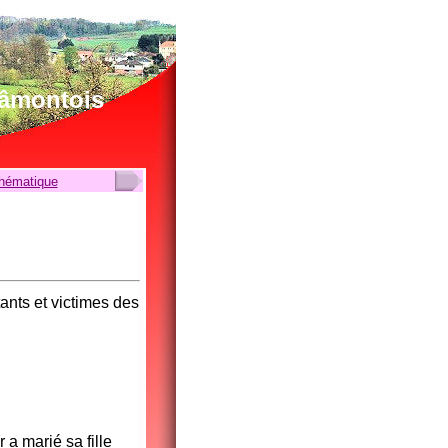
lâmontois
thématique
ants et victimes des
 a marié sa fille