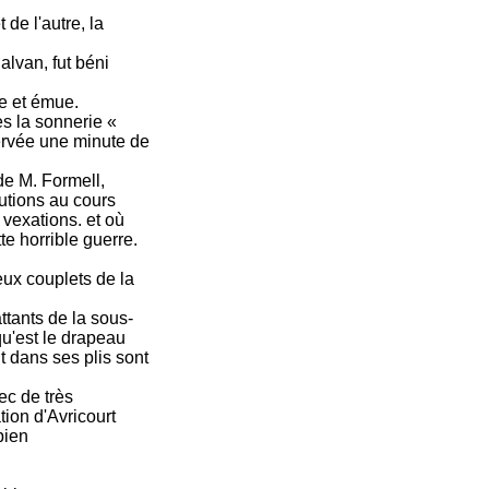
 de l'autre, la
alvan, fut béni
ie et émue.
s la sonnerie «
ervée une minute de
de M. Formell,
utions au cours
vexations. et où
e horrible guerre.
eux couplets de la
ttants de la sous-
qu'est le drapeau
t dans ses plis sont
ec de très
ion d'Avricourt
bien