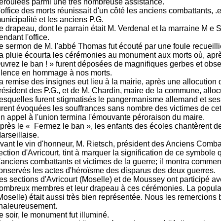
éroulées parmi une très nombreuse assistance.
'office des morts réunissait d'un côté les anciens combattants, .et
unicipalité et les anciens P.G.
e drapeau, dont le parrain était M. Verdenal et la marraine M e S
endant l'office.
e sermon de M. l'abbé Thomas fut écouté par une foule recueill
a pluie écourta les cérémonies au monument aux morts où, aprè
uvrez le ban ! » furent déposées de magnifiques gerbes et obs
ilence en hommage à nos morts.
a remise des insignes eut lieu à la mairie, après une allocution 
résident des P.G., et de M. Chardin, maire de la commune, alloc
esquelles furent stigmatisés le pangermanisme allemand et ses 
urent évoquées les souffrances sans nombre des victimes de cett
n appel à l'union termina l'émouvante péroraison du maire.
près le « Fermez le ban », les enfants des écoles chantèrent d
arseillaise.
vant le vin d'honneur, M. Rietsch, président des Anciens Comba
ection d'Avricourt, tint à marquer la signification de ce symbole 
'anciens combattants et victimes de la guerre; il montra commen
onservés les actes d'héroïsme des disparus des deux guerres.
es sections d'Avricourt (Moselle) et de Moussey ont participé av
ombreux membres et leur drapeau à ces cérémonies. La populat
Moselle) était aussi très bien représentée. Nous les remercions 
haleureusement.
e soir, le monument fut illuminé.