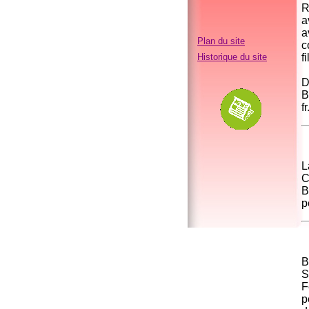
R
a
a
Plan du site
c
Historique du site
f
B
f
L
C
B
p
S
F
p