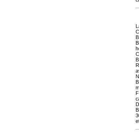
L
C
B
B
h
C
B
R
a
N
B
m
F
c
B
3
e