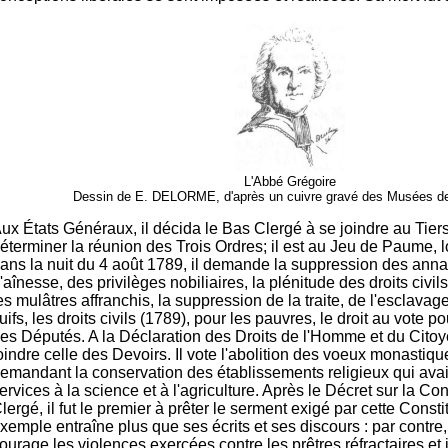
L'Abbé Grégoire
Dessin de E. DELORME, d'après un cuivre gravé des Musées de
ux États Généraux, il décida le Bas Clergé à se joindre au Tiers
éterminer la réunion des Trois Ordres; il est au Jeu de Paume, 
ans la nuit du 4 août 1789, il demande la suppression des annat
'aînesse, des privilèges nobiliaires, la plénitude des droits civil
es mulâtres affranchis, la suppression de la traite, de l'esclavage 
uifs, les droits civils (1789), pour les pauvres, le droit au vote p
es Députés. A la Déclaration des Droits de l'Homme et du Citoy
oindre celle des Devoirs. Il vote l'abolition des voeux monastiq
emandant la conservation des établissements religieux qui ava
ervices à la science et à l'agriculture. Après le Décret sur la Con
lergé, il fut le premier à prêter le serment exigé par cette Consti
xemple entraîne plus que ses écrits et ses discours : par contre,
ourage les violences exercées contre les prêtres réfractaires et