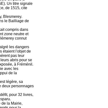
). Un titre signale
ce, de 1515, cite
y, Blesmerey.
ns le Bailliage de
était compris dans
nt zone neutre et
Blémerey connut
Malgré les dangers
s étaient l'objet de
nèrent pas leur
e leurs abris pour se
exposée, à Fréménil.
ie avec les
ppui de la
est légère, sa
de deux personnages
fit, pour 32 livres,
isparu.
de la Mairie,
morts pour la