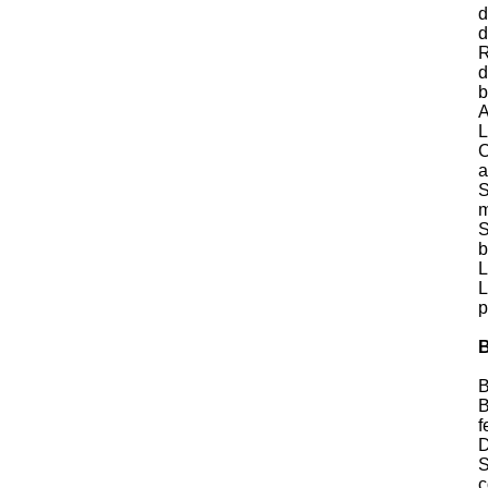
d
d
R
d
b
A
L
C
a
S
m
S
b
L
L
p
B
B
f
D
S
c