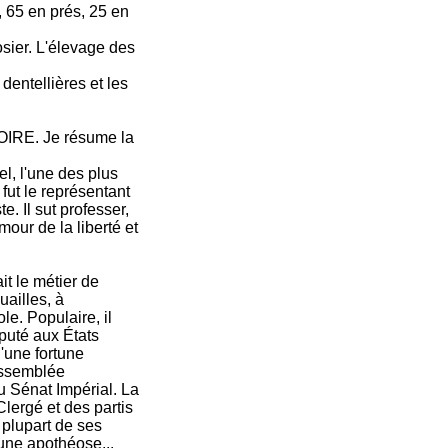
, 65 en prés, 25 en
osier. L'élevage des
entellières et les
GOIRE. Je résume la
 l'une des plus
fut le représentant
. Il sut professer,
our de la liberté et
it le métier de
uailles, à
ole. Populaire, il
éputé aux États
'une fortune
'Assemblée
u Sénat Impérial. La
 Clergé et des partis
 plupart de ses
 une apothéose...