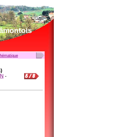
lâmontois
thématique
)
ON
-