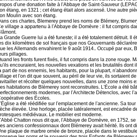
ropos d'une donation faite à l'Abbaye de Saint-Sauveur (LEPAGE
on étang, en 1321 ; cet étang était alors ascensé. Une autre piè
on Moulin avec son étang.
ans ces chartes, Blemerey prend les noms de Blémery, Blumer
e village a appartenu à l'Abbaye de Domèvre : il fut compris da
lâmont.
a Grande Guerre lui a été funeste; il a été totalement détruit. Il 
es dix kilomètres de sol français que nos Gouvernants déclarère
ue les Allemands envahirent le 9 août 1914.. Occupé par eux, 
eurs pillages.
uand les fronts furent fixés, il fut compris dans la zone rouge. 
u'ils encouraient, les nouvelles vexations et les brutalités dont il
a part de nos ennemis, les habitants, pour la plupart, n'abandon
illage et l'on dit que souvent, au péril de leur vie, ils sortaient d
avitailler et récolter quelques nouvelles, dans une zone moins 
es habitations de Blémerey sont reconstruites. L'École a été bât
erfectionnements modernes, par l'Architecte Détenclos, avec l'a
oopérative des Écoles.
'Église a été réédifiée sur l'emplacement de l'ancienne. Sa tour 
lèche élevée. Une horloge, placée latéralement, est encadrée 
rotesques médiévaux. Le mobilier est moderne.
'Abbé Chatton nous dit que, l'Abbaye de Domèvre, en 1752, se dé
es anciens confessionnaux dont Blémerey avait hérité. Ils ont d
ne plaque de marbre ornée de bronze, placée dans le vestibule 
onserve les noms et le souvenir des trois Enfants de Blémerey 