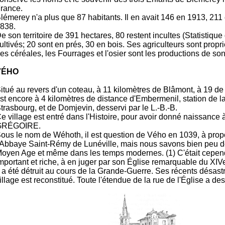
rance.
lémerey n'a plus que 87 habitants. Il en avait 146 en 1913, 211
838.
e son territoire de 391 hectares, 80 restent incultes (Statistiqu
ultivés; 20 sont en prés, 30 en bois. Ses agriculteurs sont propri
es céréales, les Fourrages et l'osier sont les productions de son
VÉHO
itué au revers d'un coteau, à 11 kilomètres de Blâmont, à 19 d
st encore à 4 kilomètres de distance d'Embermenil, station de l
trasbourg, et de Domjevin, desservi par le L.-B.-B.
e village est entré dans l'Histoire, pour avoir donné naissance 
GRÉGOIRE.
ous le nom de Wéhoth, il est question de Vého en 1039, à prop
'Abbaye Saint-Rémy de Lunéville, mais nous savons bien peu de
oyen Age et même dans les temps modernes. (1) C'était cepend
mportant et riche, à en juger par son Église remarquable du XIVe
l a été détruit au cours de la Grande-Guerre. Ses récents désast
illage est reconstitué. Toute l'étendue de la rue de l'Église a d