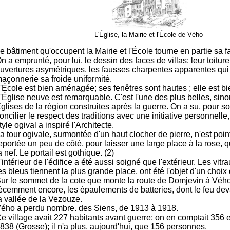
L'Église, la Mairie et l'École de Vého
e bâtiment qu'occupent la Mairie et l'École tourne en partie sa f
n a emprunté, pour lui, le dessin des faces de villas: leur toiture
uvertures asymétriques, les fausses charpentes apparentes qui 
açonnerie sa froide uniformité.
'École est bien aménagée; ses fenêtres sont hautes ; elle est bi
'Église neuve est remarquable. C'est l'une des plus belles, sinon
glises de la région construites après la guerre. On a su, pour so
oncilier le respect des traditions avec une initiative personnelle
tyle ogival a inspiré l'Architecte.
a tour ogivale, surmontée d'un haut clocher de pierre, n'est point
eportée un peu de côté, pour laisser une large place à la rose, q
a nef. Le portail est gothique. (2)
'intérieur de l'édifice a été aussi soigné que l'extérieur. Les vit
es bleus tiennent la plus grande place, ont été l'objet d'un choi
ur le sommet de la cote que monte la route de Domjevin à Vého
écemment encore, les épaulements de batteries, dont le feu devai
a vallée de la Vezouze.
ého a perdu nombre. des Siens, de 1913 à 1918.
e village avait 227 habitants avant guerre; on en comptait 356 
838 (Grosse); il n'a plus, aujourd'hui, que 156 personnes.