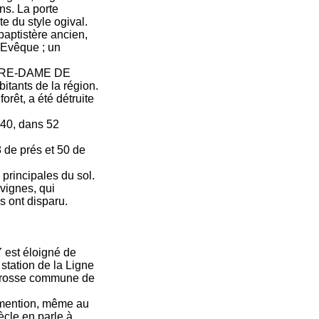
ns. La porte
te du style ogival.
 baptistère ancien,
n Evêque ; un
NOTRE-DAME DE
itants de la région.
orêt, a été détruite
340, dans 52
8 de prés et 50 de
s principales du sol.
vignes, qui
s ont disparu.
Y est éloigné de
station de la Ligne
a grosse commune de
e mention, même au
ècle en parle à