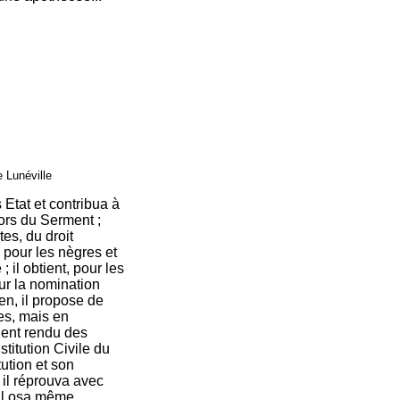
 Lunéville
 Etat et contribua à
lors du Serment ;
es, du droit
s pour les nègres et
; il obtient, pour les
our la nomination
en, il propose de
ues, mais en
ient rendu des
stitution Civile du
tution et son
 il réprouva avec
 il osa même