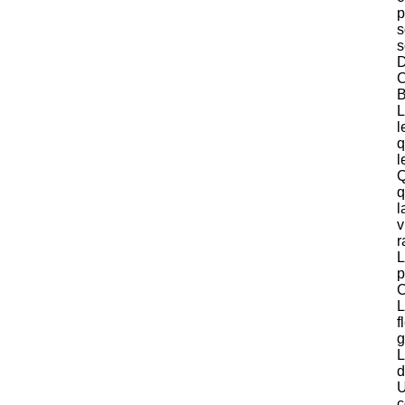
p
s
s
D
C
B
L
l
q
l
Q
q
l
v
r
L
p
C
L
f
g
L
d
U
c