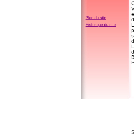
C
V
e
Plan du site
d
Historique du site
L
p
s
d
L
d
B
P
S