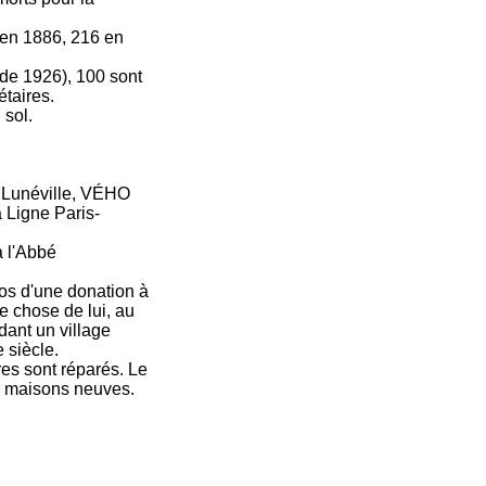
 en 1886, 216 en
e de 1926), 100 sont
étaires.
 sol.
e Lunéville, VÉHO
a Ligne Paris-
à l'Abbé
os d'une donation à
 chose de lui, au
ant un village
 siècle.
res sont réparés. Le
es maisons neuves.