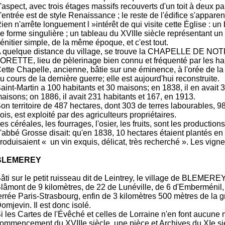
'aspect, avec trois étages massifs recouverts d'un toit à deux pa
'entrée est de style Renaissance ; le reste de l'édifice s'apparen
ien n'arrête longuement l »intérêt de qui visite cette Église : un
e forme singulière ; un tableau du XVIIIe siècle représentant u
énitier simple, de la même époque, et c'est tout.
 quelque distance du village, se trouve la CHAPELLE DE 
ORETTE, lieu de pèlerinage bien connu et fréquenté par les hab
ette Chapelle, ancienne, bâtie sur une éminence, à l'orée de la f
u cours de la dernière guerre; elle est aujourd'hui reconstruite.
aint-Martin a 100 habitants et 30 maisons; en 1838, il en avait 
aisons; on 1886, il avait 231 habitants et 167, en 1913.
on territoire de 487 hectares, dont 303 de terres labourables, 9
ois, est exploité par des agriculteurs propriétaires.
es céréales, les fourrages, l'osier, les fruits, sont les production
'abbé Grosse disait: qu'en 1838, 10 hectares étaient plantés en 
roduisaient « un vin exquis, délicat, très recherché ». Les vigne
BLEMEREY
âti sur le petit ruisseau dit de Leintrey, le village de BLEMERE
lâmont de 9 kilomètres, de 22 de Lunéville, de 6 d'Emberménil, 
errée Paris-Strasbourg, enfin de 3 kilomètres 500 mètres de l
omjevin. Il est donc isolé.
i les Cartes de l'Évêché et celles de Lorraine n'en font aucun
ommencement du XVIIIe siècle, une pièce et Archives du XIe si