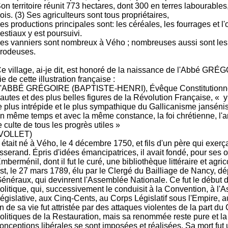
on territoire réunit 773 hectares, dont 300 en terres labourables
ois. (3) Ses agriculteurs sont tous propriétaires,
es productions principales sont: les céréales, les fourrages et l'
estiaux y est poursuivi.
es vanniers sont nombreux à Vého ; nombreuses aussi sont les d
rodeuses.
e village, ai-je dit, est honoré de la naissance de l'Abbé GRÉ
ie de cette illustration française :
'ABBÉ GRÉGOIRE (BAPTISTE-HENRI), Évêque Constitutionnel,
autes et des plus belles figures de la Révolution Française, « y 
e plus intrépide et le plus sympathique du Gallicanisme janséniste
n même temps et avec la même constance, la foi chrétienne, l'am
e culte de tous les progrès utiles »
VOLLET)
l était né à Vého, le 4 décembre 1750, et fils d'un père qui exerça
isserand. Épris d'idées émancipatrices, il avait fondé, pour ses o
mberménil, dont il fut le curé, une bibliothèque littéraire et agric
st, le 27 mars 1789, élu par le Clergé du Bailliage de Nancy, d
énéraux, qui devinrent l'Assemblée Nationale. Ce fut le début d
olitique, qui, successivement le conduisit à la Convention, à l
égislative, aux Cinq-Cents, au Corps Législatif sous l'Empire, a
in de sa vie fut attristée par des attaques violentes de la part du
olitiques de la Restauration, mais sa renommée reste pure et la
onceptions libérales se sont imposées et réalisées. Sa mort fut