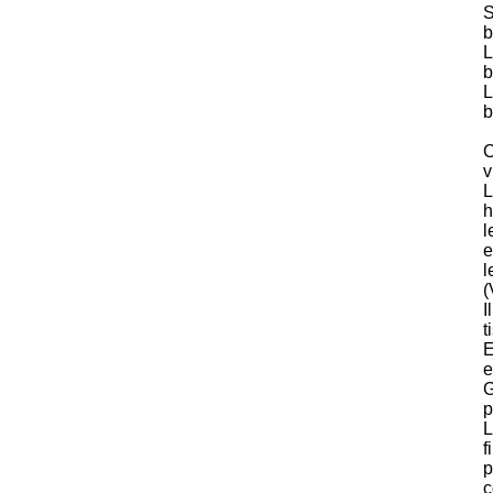
S
b
L
b
L
b
C
v
L
h
l
e
l
(
I
t
E
e
G
p
L
f
p
c