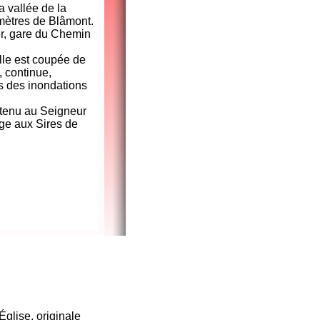
a vallée de la
mètres de Blâmont.
ler, gare du Chemin
Elle est coupée de
, continue,
rs des inondations
artenu au Seigneur
age aux Sires de
Église, originale