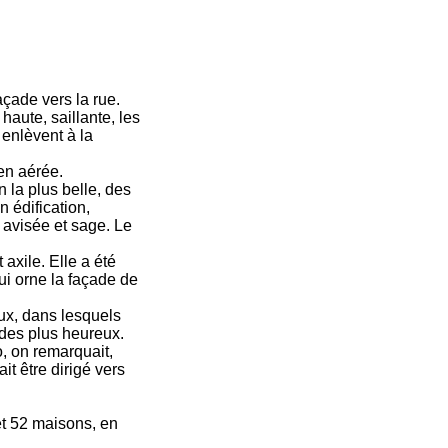
açade vers la rue.
 haute, saillante, les
enlèvent à la
en aérée.
 la plus belle, des
n édification,
, avisée et sage. Le
 axile. Elle a été
ui orne la façade de
raux, dans lesquels
x des plus heureux.
, on remarquait,
t être dirigé vers
et 52 maisons, en