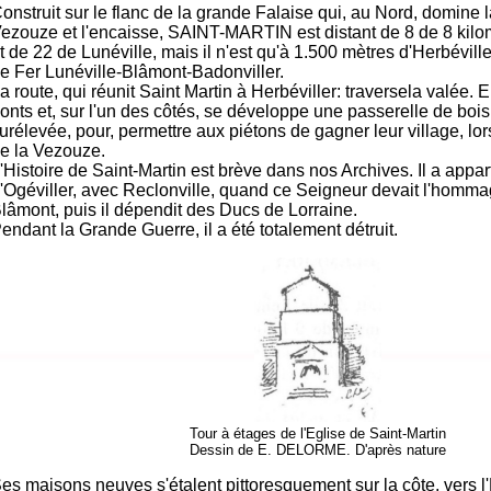
onstruit sur le flanc de la grande Falaise qui, au Nord, domine l
ezouze et l'encaisse, SAINT-MARTIN est distant de 8 de 8 kilo
t de 22 de Lunéville, mais il n'est qu'à 1.500 mètres d'Herbévil
e Fer Lunéville-Blâmont-Badonviller.
a route, qui réunit Saint Martin à Herbéviller: traversela valée. 
onts et, sur l'un des côtés, se développe une passerelle de bois
urélevée, pour, permettre aux piétons de gagner leur village, lo
e la Vezouze.
'Histoire de Saint-Martin est brève dans nos Archives. Il a app
'Ogéviller, avec Reclonville, quand ce Seigneur devait l'homm
lâmont, puis il dépendit des Ducs de Lorraine.
endant la Grande Guerre, il a été totalement détruit.
Tour à étages de l'Eglise de Saint-Martin
Dessin de E. DELORME. D'après nature
es maisons neuves s'étalent pittoresquement sur la côte, vers l'