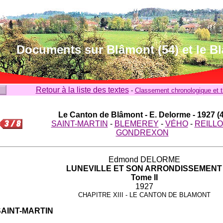
Documents sur Blâmont (54) et le B
Retour à la liste des textes
-
Classement chronologique et 
Le Canton de Blâmont - E. Delorme - 1927 (4
SAINT-MARTIN
-
BLEMEREY
-
VÉHO
-
REILL
GONDREXON
Edmond DELORME
LUNEVILLE ET SON ARRONDISSEMENT
Tome II
1927
CHAPITRE XIII - LE CANTON DE BLAMONT
SAINT-MARTIN