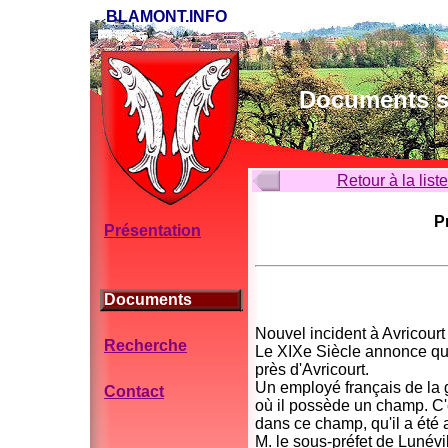
BLAMONT.INFO
Documents su
Retour à la list
P
Présentation
Documents
Nouvel incident à Avricourt
Recherche
Le XIXe Siècle annonce qu'u
près d'Avricourt.
Un employé français de la ga
Contact
où il possède un champ. C'e
dans ce champ, qu'il a été a
M. le sous-préfet de Lunévil