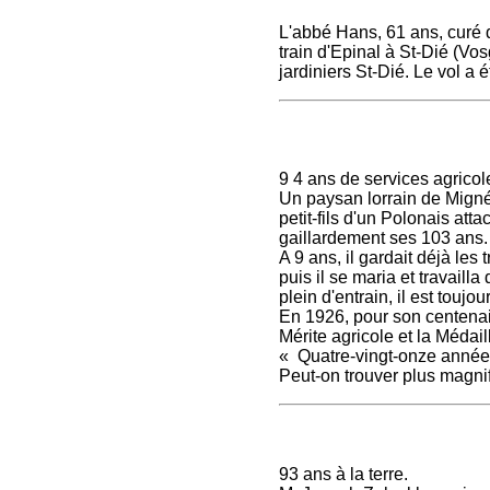
L'abbé Hans, 61 ans, curé 
train d'Epinal à St-Dié (V
jardiniers St-Dié. Le vol a 
9 4 ans de services agricol
Un paysan lorrain de Migné
petit-fils d'un Polonais atta
gaillardement ses 103 ans.
A 9 ans, il gardait déjà les 
puis il se maria et travail
plein d'entrain, il est toujour
En 1926, pour son centenair
Mérite agricole et la Médaill
« Quatre-vingt-onze années
Peut-on trouver plus magnif
93 ans à la terre.