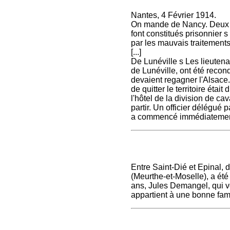
Nantes, 4 Février 1914.
On mande de Nancy. Deux uh
font constitués prisonnier s
par les mauvais traitements
[...]
De Lunéville s Les lieutenant
de Lunéville, ont été recondu
devaient regagner l'Alsace.
de quitter le territoire étai
l'hôtel de la division de cav
partir. Un officier délégué 
a commencé immédiatemen
Entre Saint-Dié et Epinal, 
(Meurthe-et-Moselle), a ét
ans, Jules Demangel, qui vo
appartient à une bonne fami