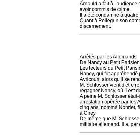
Arnould a fait à l'audience
avoir commis de crime.
Il a été condamné à quatre
Quant à Pellegrin son compl
discernement.
Arrêtés par les Allemands
De Nancy au Petit Parisien
Les lecteurs du Petit Parisi
Nancy, qui fut appréhendé 
Avricourt, alors qu'il se re
M. Schlosser vient d'être re
regagner Nancy, où il est de
A peine M. Schlosser était-i
arrestation opérée par les A
cinq ans, nommé Nonriet, fi
à Cirey.
De même que M. Schlosser, M
militaire allemand. Il a, pa