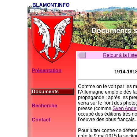
BLAMONT.INFO
Documents su
Retour à la list
Présentation
1914-1918
Comme on le voit par les mu
Documents
l'Allemagne emploie dès l
propagande : après les pre
verra sur le front des pho
Recherche
presse (comme
Sven Ande
occupé des éditions très no
l'oeuvre des obus français.
Contact
Pour lutter contre ce défer
crée le 9 mai1915 la sectio