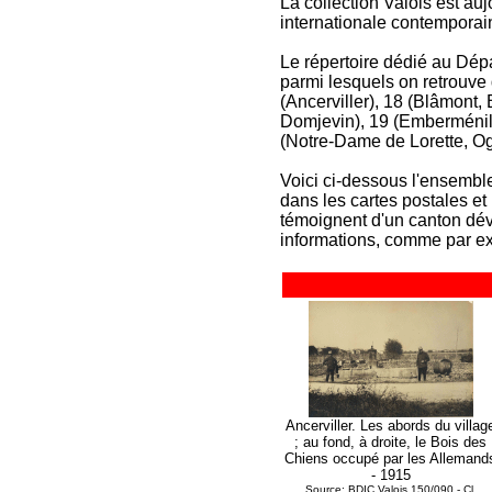
La collection Valois est au
internationale contemporai
Le répertoire dédié au Dép
parmi lesquels on retrouve
(Ancerviller), 18 (Blâmont
Domjevin), 19 (Emberménil),
(Notre-Dame de Lorette, Ogé
Voici ci-dessous l'ensemble
dans les cartes postales e
témoignent d'un canton déva
informations, comme par ex
Ancerviller. Les abords du villag
; au fond, à droite, le Bois des
Chiens occupé par les Allemand
- 1915
Source: BDIC Valois 150/090 - Cl.