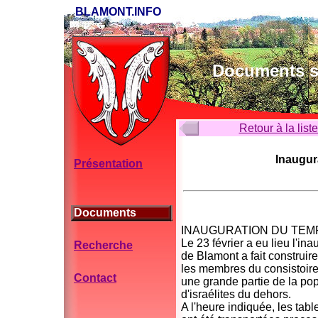
BLAMONT.INFO
Documents su
Retour à la list
Inaugur
Présentation
Documents
INAUGURATION DU TEMP
Le 23 février a eu lieu l'i
Recherche
de Blamont a fait construire
les membres du consistoire i
Contact
une grande partie de la pop
d'israélites du dehors.
A l'heure indiquée, les tab