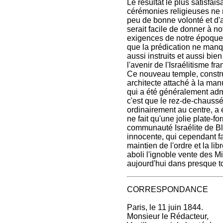
Le résultat le plus satisfai
cérémonies religieuses ne m
peu de bonne volonté et d'
serait facile de donner à no
exigences de notre époque.
que la prédication ne manq
aussi instruits et aussi bi
l'avenir de l'Israélitisme fra
Ce nouveau temple, constru
architecte attaché à la manu
qui a été généralement adm
c'est que le rez-de-chaussée
ordinairement au centre, a é
ne fait qu'une jolie plate-f
communauté Israélite de Bla
innocente, qui cependant fa
maintien de l'ordre et la li
aboli l'ignoble vente des Mi
aujourd'hui dans presque t
CORRESPONDANCE
Paris, le 11 juin 1844.
Monsieur le Rédacteur,