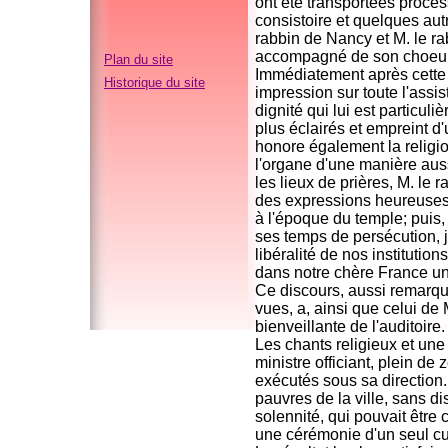
ont été transportées proce
consistoire et quelques aut
rabbin de Nancy et M. le rab
accompagné de son choeur e
Plan du site
Immédiatement après cette 
Historique du site
impression sur toute l'assi
dignité qui lui est particul
plus éclairés et empreint d'u
honore également la religion
l'organe d'une manière auss
les lieux de prières, M. le 
des expressions heureuses,
à l'époque du temple; puis,
ses temps de persécution, j
libéralité de nos institutions
dans notre chère France une
Ce discours, aussi remarqu
vues, a, ainsi que celui de
bienveillante de l'auditoire.
Les chants religieux et une
ministre officiant, plein d
exécutés sous sa direction. 
pauvres de la ville, sans d
solennité, qui pouvait êtr
une cérémonie d'un seul cu