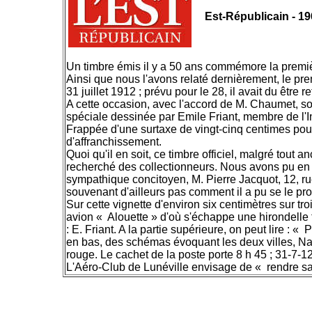
Est-Républicain - 1
Un timbre émis il y a 50 ans commémore la premiè
Ainsi que nous l'avons relaté dernièrement, le pre
31 juillet 1912 ; prévu pour le 28, il avait du être
A cette occasion, avec l'accord de M. Chaumet, sou
spéciale dessinée par Emile Friant, membre de l'Ins
Frappée d'une surtaxe de vingt-cinq centimes pour 
d'affranchissement.
Quoi qu'il en soit, ce timbre officiel, malgré tout 
recherché des collectionneurs. Nous avons pu en v
sympathique concitoyen, M. Pierre Jacquot, 12, ru
souvenant d'ailleurs pas comment il a pu se le pro
Sur cette vignette d'environ six centimètres sur tro
avion « Alouette » d'où s'échappe une hirondelle t
: E. Friant. A la partie supérieure, on peut lire : 
en bas, des schémas évoquant les deux villes, Nan
rouge. Le cachet de la poste porte 8 h 45 ; 31-7-12
L'Aéro-Club de Lunéville envisage de « rendre sa 