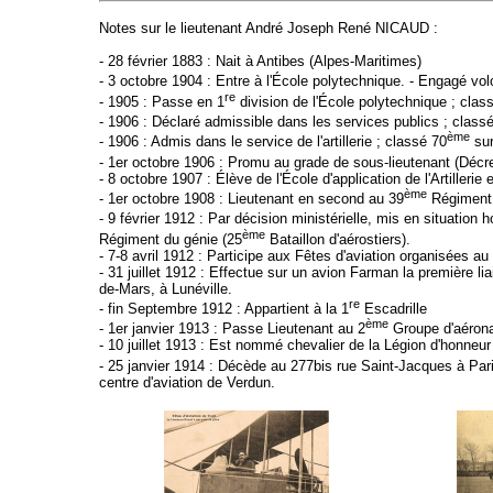
Notes sur le lieutenant André Joseph René NICAUD :
- 28 février 1883 : Nait à Antibes (Alpes-Maritimes)
- 3 octobre 1904 : Entre à l'École polytechnique. - Engagé vol
re
- 1905 : Passe en 1
division de l'École polytechnique ; clas
- 1906 : Déclaré admissible dans les services publics ; class
ème
- 1906 : Admis dans le service de l'artillerie ; classé 70
sur
- 1er octobre 1906 : Promu au grade de sous-lieutenant (Décre
- 8 octobre 1907 : Élève de l'École d'application de l'Artillerie 
ème
- 1er octobre 1908 : Lieutenant en second au 39
Régiment d
- 9 février 1912 : Par décision ministérielle, mis en situation 
ème
Régiment du génie (25
Bataillon d'aérostiers).
- 7-8 avril 1912 : Participe aux Fêtes d'aviation organisées au 
- 31 juillet 1912 : Effectue sur un avion Farman la première li
de-Mars, à Lunéville.
re
- fin Septembre 1912 : Appartient à la 1
Escadrille
ème
- 1er janvier 1913 : Passe Lieutenant au 2
Groupe d'aéronau
- 10 juillet 1913 : Est nommé chevalier de la Légion d'honneur (
- 25 janvier 1914 : Décède au 277bis rue Saint-Jacques à Pari
centre d'aviation de Verdun.