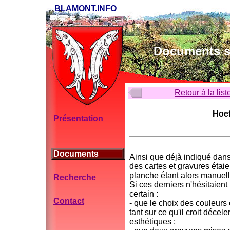
BLAMONT.INFO
Documents su
Retour à la list
Hoef
Présentation
Documents
Ainsi que déjà indiqué dans 
des cartes et gravures étai
planche étant alors manuell
Recherche
Si ces derniers n'hésitaient 
certain :
Contact
- que le choix des couleurs e
tant sur ce qu'il croit décel
esthétiques ;