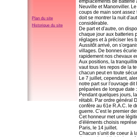
emplacements de batterie 
Neuville et Manonviller. Le 
coups de main sont assez fré
doit se montrer la nuit d'au
Plan du site
considérable.
Historique du site
De part et d'autre, on dis
chaque jour aux batteries p
réglages et à préciser les 
Aussitôt arrivé, on s'organ
villages. De bonnes écuries
rapidement nos chevaux en
Aux positions, la tranquill
vaut tous les repos de la te
chacun peut en toute sécurit
Le 7 juillet, cependant, al
notre part sur l'ouvrage di
préparées de longue date :
Pendant quelques jours, la s
rétabli. Par ordre général 
confère au 61e R.A.C. le dr
guerre. C'est le premier de
Cet honneur met une légiti
d'éléments choisis représe
Paris, le 14 juillet.
Chacun s'unit de coeur à l