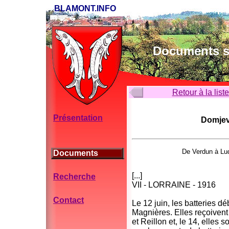
BLAMONT.INFO
Documents su
Retour à la list
Présentation
Domjevi
De Verdun à Lud
Documents
[...]
Recherche
VII - LORRAINE - 1916
Contact
Le 12 juin, les batteries 
Magnières. Elles reçoivent
et Reillon et, le 14, elles 