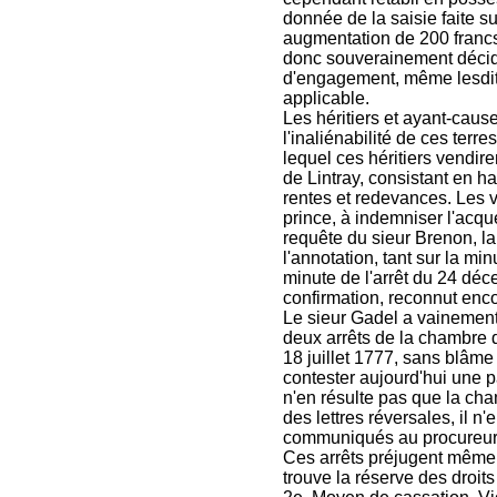
donnée de la saisie faite su
augmentation de 200 francs
donc souverainement décidé
d'engagement, même lesdites 
applicable.
Les héritiers et ayant-caus
l'inaliénabilité de ces terr
lequel ces héritiers vendire
de Lintray, consistant en h
rentes et redevances. Les ve
prince, à indemniser l'acqu
requête du sieur Brenon, la
l'annotation, tant sur la m
minute de l'arrêt du 24 dé
confirmation, reconnut enco
Le sieur Gadel a vainement
deux arrêts de la chambre d
18 juillet 1777, sans blâme
contester aujourd'hui une p
n'en résulte pas que la cham
des lettres réversales, il n'
communiqués au procureur g
Ces arrêts préjugent même s
trouve la réserve des droits