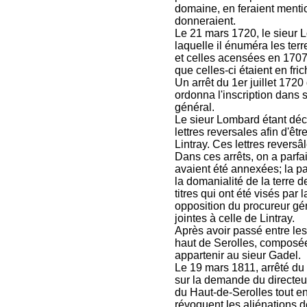
domaine, en feraient menti
donneraient.
Le 21 mars 1720, le sieur 
laquelle il énuméra les ter
et celles acensées en 1707 
que celles-ci étaient en fri
Un arrêt du 1er juillet 172
ordonna l'inscription dans
général.
Le sieur Lombard étant déc
lettres reversales afin d'ê
Lintray. Ces lettres revers
Dans ces arrêts, on a parfai
avaient été annexées; la pa
la domanialité de la terre 
titres qui ont été visés par
opposition du procureur gén
jointes à celle de Lintray.
Après avoir passé entre le
haut de Serolles, composée 
appartenir au sieur Gadel.
Le 19 mars 1811, arrêté du 
sur la demande du directeur
du Haut-de-Serolles tout ent
révoquent les aliénations 