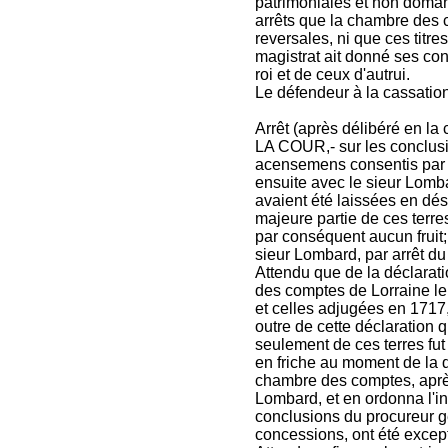
patrimoniales et non domani
arrêts que la chambre des co
reversales, ni que ces titr
magistrat ait donné ses conc
roi et de ceux d'autrui.
Le défendeur à la cassation 
Arrêt (après délibéré en la
LA COUR,- sur les conclusi
acensemens consentis par le
ensuite avec le sieur Lomba
avaient été laissées en dé
majeure partie de ces terres
par conséquent aucun fruit;
sieur Lombard, par arrêt du
Attendu que de la déclarati
des comptes de Lorraine le 
et celles adjugées en 1717, 
outre de cette déclaration 
seulement de ces terres fut 
en friche au moment de la dé
chambre des comptes, après 
Lombard, et en ordonna l'i
conclusions du procureur gé
concessions, ont été exceptée