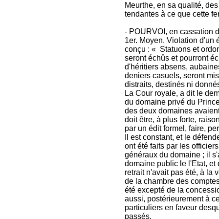
Meurthe, en sa qualité, des
tendantes à ce que cette f
- POURVOI, en cassation de
1er. Moyen. Violation d'un é
conçu : « Statuons et ordo
seront échûs et pourront éc
d'héritiers absens, aubaine
deniers casuels, seront mis
distraits, destinés ni donn
La Cour royale, a dit le 
du domaine privé du Prince
des deux domaines avaient 
doit être, à plus forte, rai
par un édit formel, faire, pe
Il est constant, et le défe
ont été faits par les officie
généraux du domaine ; il s'a
domaine public le l'Etat, et
retrait n'avait pas été, à l
de la chambre des comptes 
été excepté de la concessio
aussi, postérieurement à cet
particuliers en faveur des
passés.