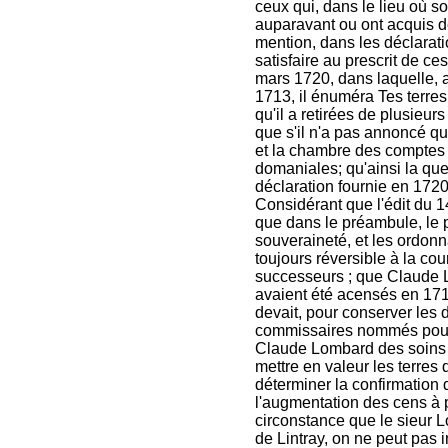
ceux qui, dans le lieu où s
auparavant ou ont acquis d
mention, dans les déclarat
satisfaire au prescrit de c
mars 1720, dans laquelle, a
1713, il énuméra Tes terres
qu'il a retirées de plusieurs
que s'il n'a pas annoncé qu
et la chambre des comptes 
domaniales; qu'ainsi la ques
déclaration fournie en 1720
Considérant que l'édit du 14
que dans le préambule, le 
souveraineté, et les ordon
toujours réversible à la co
successeurs ; que Claude Lo
avaient été acensés en 1713
devait, pour conserver les d
commissaires nommés pour l'
Claude Lombard des soins qu
mettre en valeur les terres 
déterminer la confirmation 
l'augmentation des cens à 
circonstance que le sieur
de Lintray, on ne peut pas 