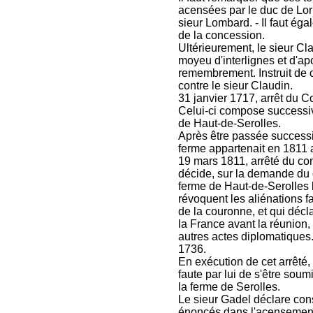
acensées par le duc de Lorr
sieur Lombard. - Il faut éga
de la concession.
Ultérieurement, le sieur Cla
moyeu d'interlignes et d'ap
remembrement. Instruit de c
contre le sieur Claudin.
31 janvier 1717, arrêt du C
Celui-ci compose successiv
de Haut-de-Serolles.
Après être passée successiv
ferme appartenait en 1811 
19 mars 1811, arrêté du con
décide, sur la demande du d
ferme de Haut-de-Serolles l
révoquent les aliénations 
de la couronne, et qui décla
la France avant la réunion, 
autres actes diplomatiques.
1736.
En exécution de cet arrêté, 
faute par lui de s'être soumi
la ferme de Serolles.
Le sieur Gadel déclare cons
énoncés dans l'acensement d