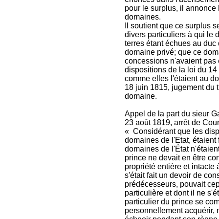
pour le surplus, il annonce 
domaines.
Il soutient que ce surplus 
divers particuliers à qui l
terres étant échues au duc
domaine privé; que ce domain
concessions n'avaient pas é
dispositions de la loi du 14
comme elles l'étaient au d
18 juin 1815, jugement du tr
domaine.
Appel de la part du sieur G
23 août 1819, arrêt de Cour
« Considérant que les dispo
domaines de l'Etat, étaient 
domaines de l'État n'étaient
prince ne devait en être co
propriété entière et intact
s'était fait un devoir de co
prédécesseurs, pouvait cep
particulière et dont il ne s'
particulier du prince se co
personnellement acquérir, m