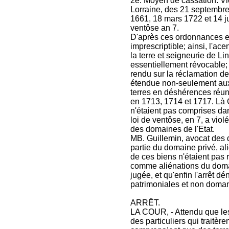
2e. Moyen de cassation. Vi
Lorraine, des 21 septembr
1661, 18 mars 1722 et 14 jui
ventôse an 7.
D'après ces ordonnances et 
imprescriptible; ainsi, l'a
la terre et seigneurie de Lin
essentiellement révocable; 
rendu sur la réclamation de
étendue non-seulement aux
terres en déshérences réuni
en 1713, 1714 et 1717. Là 
n'étaient pas comprises dan
loi de ventôse, en 7, a viol
des domaines de l'Etat.
MB. Guillemin, avocat des d
partie du domaine privé, al
de ces biens n'étaient pas 
comme aliénations du domain
jugée, et qu'enfin l'arrêt d
patrimoniales et non doman
ARRÊT.
LA COUR, - Attendu que le
des particuliers qui traitèr