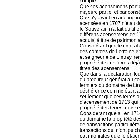
compte ;
Que ces acensemens particu
majeure partie, et par cons
Que n'y ayant eu aucune inco
acensées en 1707 n'était d
le Souverain n'a fait qu'ali
différens acensemens de 17
acquis, à titre de patrimon
Considérant que le contra
des comptes de Lorraine en 
et seigneurie de Lintray, 
propriété de ces terres déj
titres des acensemens.
Que dans la déclaration fou
du procureur-général au co
fermiers du domaine de Lint
déshérence comme étant al
seulement que ces terres on
d'acensement de 1713 qui p
propriété des terres; que se
Considérant que si, en 1714
du domaine la propriété de
de transactions particulière
transactions qui n'ont pu ch
patrimoniales qu'elle étaie