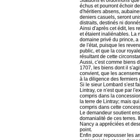
Statuons et ordonnons que 
échus et pourront échoir de
d'héritiers absens, aubaine
deniers casuels, seront uni
distraits, destinés ni donn
Ainsi d'après cet édit, les
et étaient inaliénables. La 
domaine privé du prince, a
de l'état, puisque les reven
public, et que la cour roya
résultant de cette circonsta
Aussi, c'est comme biens 
1707, les biens dont il s'ag
convient, que les acensemen
à la diligence des fermier
Si le sieur Lombard s'est fa
Lintray, ce n'est que par l'e
compris dans la concession 
la terre de Lintray; mais qu
compris dans cette concess
Le demandeur soutient ensu
domanialité de ces terres. I
Nancy a appréciées et desq
point.
Enfin pour repousser les ar