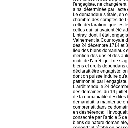
l'engagiste, ne changèrent 
ainsi déterminée par l'act
Le demandeur s'étaie, en ou
chambre des comptes de Lor
cette déclaration, que les 
celles qui lui avaient été 
Lintray, dont il était engagis
Vainement la Cour royale d
des 24 décembre 1714 et 
lieu des biens domaniaux et
mention des uns et des aut
motif de l'arrêt, qu'il ne s
biens et droits dépendans d
déclarait être engagiste; o
dont on puisse induire qu'a
patrimonial par l'engagiste.
L'arrêt rendu le 24 décemb
des domaines, du 14 juille
de la domanialité desdites t
demandait la maintenue en p
comprenait dans ce domaine
en déshérence; il invoquait
consacrée par l'article 5 de
biens de nature domaniale, 
cependant rétabli en possess