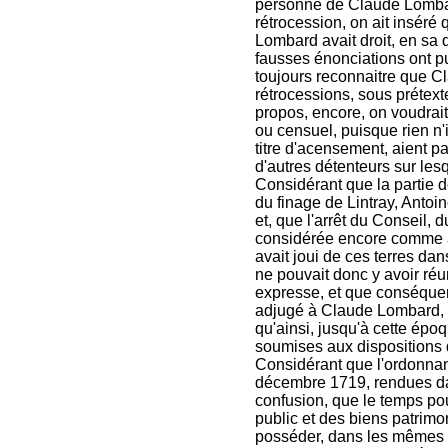
personne de Claude Lombard 
rétrocession, on ait insér
Lombard avait droit, en sa q
fausses énonciations ont pu
toujours reconnaitre que C
rétrocessions, sous prétexte
propos, encore, on voudrait 
ou censuel, puisque rien n
titre d'acensement, aient p
d'autres détenteurs sur lesq
Considérant que la partie 
du finage de Lintray, Antoin
et, que l'arrêt du Conseil,
considérée encore comme ay
avait joui de ces terres dan
ne pouvait donc y avoir réu
expresse, et que conséquem
adjugé à Claude Lombard, qu
qu'ainsi, jusqu'à cette épo
soumises aux dispositions d
Considérant que l'ordonnan
décembre 1719, rendues dans
confusion, que le temps pou
public et des biens patrim
posséder, dans les mêmes li