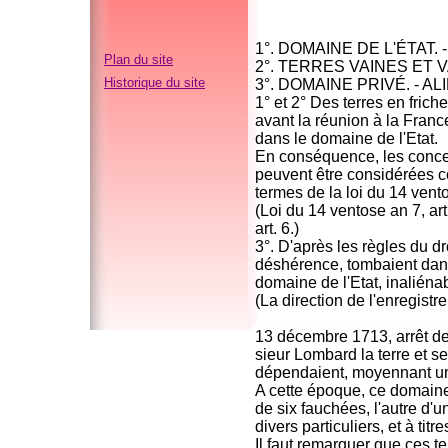
1°. DOMAINE DE L'ÉTAT. 
Plan du site
2°. TERRES VAINES ET
Historique du site
3°. DOMAINE PRIVÉ. - AL
1° et 2° Des terres en fric
avant la réunion à la Franc
dans le domaine de l'Etat.
En conséquence, les conces
peuvent être considérées c
termes de la loi du 14 vent
(Loi du 14 ventose an 7, arti
art. 6.)
3°. D'après les règles du dr
déshérence, tombaient dans
domaine de l'Etat, inaliéna
(La direction de l'enregistre
13 décembre 1713, arrêt d
sieur Lombard la terre et se
dépendaient, moyennant un
A cette époque, ce domaine
de six fauchées, l'autre d'
divers particuliers, et à titr
Il faut remarquer que ces t