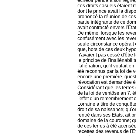
écheoir pendant son règne, 
ces droits casuels étaient 
dont le prince avait la dispos
prononcé la réunion de ces 
partie intégrante de ce doma
avait contracté envers l'Éta
De même, lorsque les reven
confusément avec les reven
seule circonstance opérait 
que, hors de ces deux hypot
n'avaient pas cessé d'être 
le principe de l'inaliénabi
l'aliénation, qu'il voulait e
été reconnus par la loi de ve
encore une première, questio
révocation est demandée éta
Considérant que les terres 
de la loi de ventôse an 7, é
l'effet d'un remembrement 
Lorraine à titre de conquêt
droit de sa naissance; qu'
rentré dans ses Etats, ait p
domaine de la couronne; qu
de ces terres à été acensée 
recettes des revenus de l'E