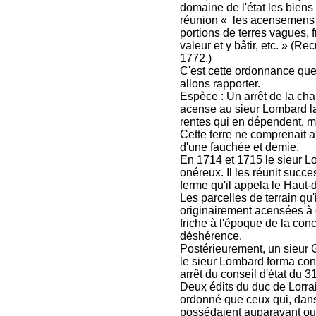
domaine de l'état les biens
réunion « les acensemens q
portions de terres vagues, f
valeur et y bâtir, etc. » (R
1772.)
C'est cette ordonnance que
allons rapporter.
Espèce : Un arrêt de la c
acense au sieur Lombard la t
rentes qui en dépendent, m
Cette terre ne comprenait a
d'une fauchée et demie.
En 1714 et 1715 le sieur Lom
onéreux. Il les réunit succ
ferme qu'il appela le Haut-
Les parcelles de terrain qu'
originairement acensées à c
friche à l'époque de la co
déshérence.
Postérieurement, un sieur G
le sieur Lombard forma con
arrêt du conseil d'état du 3
Deux édits du duc de Lorra
ordonné que ceux qui, dans
possédaient auparavant ou 