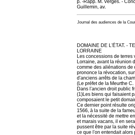
p. -Rapp. M. Vergés. - Conc
Guillemin, av.
Journal des audiences de la Cour 
DOMAINE DE L'ÉTAT. - 
LORRAINE
Les concessions de terres 
Lorraine, avant la réunion 
comme des aliénations de d
prononce la révocation, surt
d'anciens arrêts de la cha
(Le préfet de la Meurthe C.
Dans l'ancien droit public 
(1)Les biens qui faisaient 
composaient le petit domai
Ce dernier point résulte or
1566, à la suite de la fameu
et la nécessité de mettre en
et marais vacans, il en sera
pussent être par la suite r
ce que l'on entendait alors