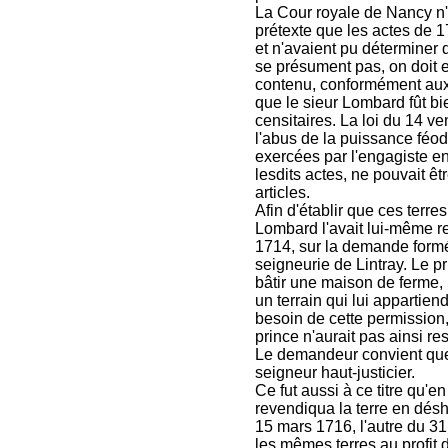
La Cour royale de Nancy n'
prétexte que les actes de 1
et n'avaient pu déterminer 
se présument pas, on doit en 
contenu, conformément aux 
que le sieur Lombard fût bi
censitaires. La loi du 14 ve
l'abus de la puissance féoda
exercées par l'engagiste en 
lesdits actes, ne pouvait êt
articles.
Afin d'établir que ces terre
Lombard l'avait lui-même r
1714, sur la demande formée
seigneurie de Lintray. Le 
bâtir une maison de ferme, p
un terrain qui lui appartien
besoin de cette permission, 
prince n'aurait pas ainsi res
Le demandeur convient que
seigneur haut-justicier.
Ce fut aussi à ce titre qu'
revendiqua la terre en dés
15 mars 1716, l'autre du 3
les mêmes terres au profit 