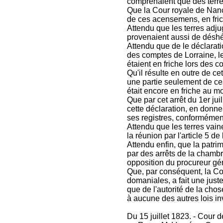
comprenaient que des terre
Que la Cour royale de Nancy
de ces acensemens, en frich
Attendu que les terres adju
provenaient aussi de déshé
Attendu que de le déclarati
des comptes de Lorraine, le
étaient en friche lors des c
Qu'il résulte en outre de c
une partie seulement de ces 
était encore en friche au m
Que par cet arrêt du 1er jui
cette déclaration, en donne
ses registres, conformémen
Attendu que les terres vain
la réunion par l'article 5 de 
Attendu enfin, que la patri
par des arrêts de la chamb
opposition du procureur gén
Que, par conséquent, la Cou
domaniales, a fait une juste 
que de l'autorité de la chos
à aucune des autres lois in
Du 15 juillet 1823. - Cour d