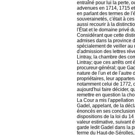
entraîné pour lui la perte, 
advenues en 1714, 1715 et
en parlant des termes de l'é
souverainetés, c'était à ces l
aussi recourir à la distinct
l'État et le domaine privé d
Considérant que cette distin
admises dans la province 
spécialement de veiller au 
d'admission des lettres rév
Lintray, la chambre des co
Lintray; que ces arrêts ont
procureur-général; que Gade
nature de l'un et de l'autr
propriétaires, leur apparten
notamment celui de 1772, on
aujourd'hui faire décider, qu
remettre en question la cho
La Cour a mis l'appellation
Gadel, appelant, de la décla
énoncés en ses conclusions
dispositions de la loi du 1
valeur estimative, suivant é
garde ledit Gadel dans la 
ferme du Haut-de-Sérolles, 