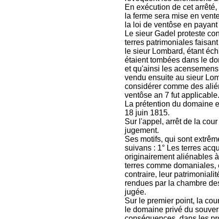
En exécution de cet arrêté,
la ferme sera mise en vente,
la loi de ventôse en payant 
Le sieur Gadel proteste con
terres patrimoniales faisant
le sieur Lombard, étant éc
étaient tombées dans le dom
et qu'ainsi les acensemens 
vendu ensuite au sieur Lomb
considérer comme des alién
ventôse an 7 fut applicable
La prétention du domaine es
18 juin 1815.
Sur l'appel, arrêt de la co
jugement.
Ses motifs, qui sont extrêm
suivans : 1° Les terres acqu
originairement aliénables à
terres comme domaniales, e
contraire, leur patrimonial
rendues par la chambre des
jugée.
Sur le premier point, la cour
le domaine privé du souvera
conséquences, dans les pro