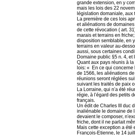
grande extension, en y com
mais les lois des 22 novem
législation domaniale, aux 
La première de ces lois ap
et aliénations de domaines
de cette révocation ( art. 3
marais et terrains en friche;
disposition semblable, en y
terrains en valeur au-dess
aussi, sous certaines condi
Domaine public §5 n. 4, et 
Quant aux pays réunis à la F
lois: « En ce qui concerne 
de 1566, les aliénations d
réunions seront réglées sui
suivant les traités de paix 
La Lorraine, qui n'a été réu
régie, à l'égard des petits 
français.
Un édit de Charles III duc 
inaliénable le domaine de 
devaient le composer, n'excep
friche, dont il ne parlait m
Mais cette exception a été
François-Etienne, le 14 juil