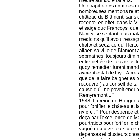
meulle admodre tallans. "
Un chapitre des comptes du
nombreuses mentions relativ
château de Blâmont, sans d
raconte, en effet, dans la 
et saige duc Francoys, que c
Nancy, se sentant plus mala
medicins qu'il avoit tresssç
chaltx et secz, ce qu'il feit,
allaen sa ville de Blamont
sepmaines, tousjours diminu
entremellée de fiebvre, et
quoy remedier, furent mand
avoient estat de luy... Apre
que de la faire baigner es 
recouvrer) au conseil de tan
cause qu'il ne povoit endure
Remyremont... "
1548. La reine de Hongrie v
pour fortifier le château et l
rivière : " Pour despence e
deça par l'excellence de Ma
pourtraicts pour forifier le 
vaqué quatorze jours ou en
dépenses et plusieurs cho