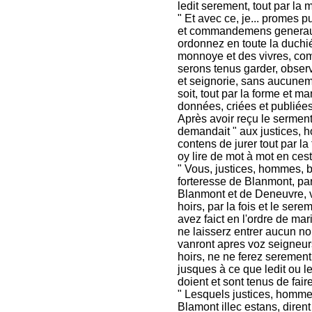
ledit serement, tout par la m
" Et avec ce, je... promes p
et commandemens generaulx,
ordonnez en toute la duchi
monnoye et des vivres, com
serons tenus garder, observ
et seignorie, sans aucunem
soit, tout par la forme et m
données, criées et publiées
Après avoir reçu le sermen
demandait " aux justices, 
contens de jurer tout par l
oy lire de mot à mot en cest
" Vous, justices, hommes, b
forteresse de Blanmont, p
Blanmont et de Deneuvre, v
hoirs, par la fois et le ser
avez faict en l'ordre de mar
ne laisserz entrer aucun no
vanront apres voz seigneur
hoirs, ne ne ferez seremen
jusques à ce que ledit ou le
doient et sont tenus de faire
" Lesquels justices, homm
Blamont illec estans, diren