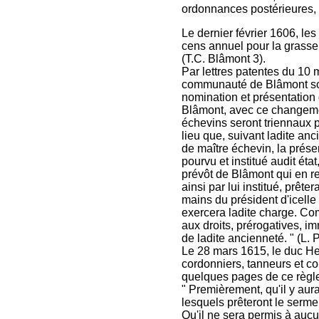
ordonnances postérieures, e
Le dernier février 1606, le
cens annuel pour la grasse 
(T.C. Blâmont 3).
Par lettres patentes du 10 
communauté de Blâmont soien
nomination et présentation 
Blâmont, avec ce changeme
échevins seront triennaux 
lieu que, suivant ladite anc
de maître échevin, la présen
pourvu et institué audit état
prévôt de Blâmont qui en re
ainsi par lui institué, prê
mains du président d'icelle 
exercera ladite charge. Co
aux droits, prérogatives, i
de ladite ancienneté. " (L. 
Le 28 mars 1615, le duc H
cordonniers, tanneurs et co
quelques pages de ce règl
" Premièrement, qu'il y aur
lesquels prêteront le sermen
Qu'il ne sera permis à aucu