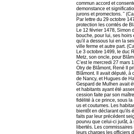
commun accord et consentem
demonstance et significatio
jurons et promectons. " (Ca
Par lettre du 29 octobre 1
protection les comtés de Bl
Le 12 février 1478, Simon d
bouche, pour lui, ses hoirs
qu'il a dessous lui en la se
ville ferme et autre part. (Ca
Le 3 octobre 1499, le duc 
Metz, son oncle, pour Blâmo
C'est le mercredi 27 mars 15
Olry de Blâmont, René II pr
Blâmont. Il avait député, à c
de Nancy, et Hugues de Haz
Gespard de Mulhen avait ét
et habitants ayant été ass
cession faite par son maîtr
fidélité à ce prince, sous la
us et coutumes. Les habitan
bientôt en déclarant qu'ils 
faits par leur précédent seig
pourvu que celui-ci jurât, à
libertés. Les commissaires
leurs charges les officiers 