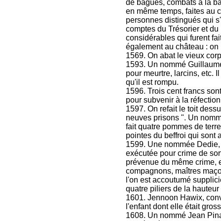
de bagues, combats à la bar
en même temps, faites au ch
personnes distingués qui s
comptes du Trésorier et du
considérables qui furent fa
également au château : on r
1569. On abat le vieux corp
1593. Un nommé Guillaume L
pour meurtre, larcins, etc. 
qu'il est rompu.
1596. Trois cent francs son
pour subvenir à la réfection
1597. On refait le toit dess
neuves prisons ". Un nommé
fait quatre pommes de terre 
pointes du beffroi qui sont 
1599. Une nommée Dedie, 
exécutée pour crime de sor
prévenue du même crime, e
compagnons, maîtres maçons
l'on est accoutumé supplic
quatre piliers de la hauteur 
1601. Jennoon Hawix, convai
l'enfant dont elle était gro
1608. Un nommé Jean Pinade