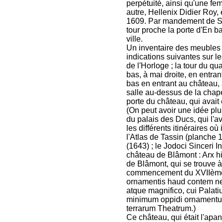
perpétuité, ainsi qu'une fe
autre, Hellenix Didier Roy,
1609. Par mandement de Son
tour proche la porte d'En b
ville.
Un inventaire des meubles 
indications suivantes sur le
de l'Horloge ; la tour du qu
bas, à mai droite, en entra
bas en entrant au château,
salle au-dessus de la chapel
porte du château, qui avai
(On peut avoir une idée plu
du palais des Ducs, qui l'a
les différents itinéraires où
l'Atlas de Tassin (planche 
(1643) ; le Jodoci Sinceri I
château de Blâmont : Arx hi
de Blâmont, qui se trouve à
commencement du XVIIème s
ornamentis haud contem nen
atque magnifico, cui Palat
minimum oppidi ornamentum 
terrarum Theatrum.)
Ce château, qui était l'apa