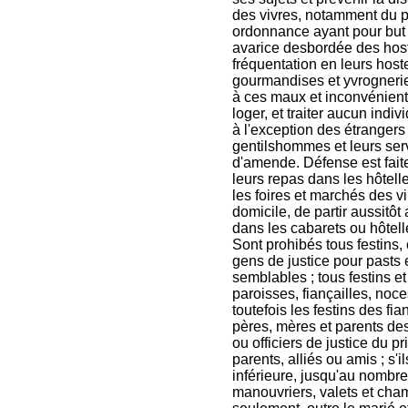
des vivres, notamment du pa
ordonnance ayant pour but 
avarice desbordée des hostel
fréquentation en leurs host
gourmandises et yvrognerie
à ces maux et inconvénients,
loger, et traiter aucun indiv
à l'exception des étrangers 
gentilshommes et leurs servi
d'amende. Défense est faite 
leurs repas dans les hôtelle
les foires et marchés des vi
domicile, de partir aussitôt
dans les cabarets ou hôtell
Sont prohibés tous festins
gens de justice pour pasts 
semblables ; tous festins et
paroisses, fiançailles, noce
toutefois les festins des fi
pères, mères et parents des
ou officiers de justice du 
parents, alliés ou amis ; s'
inférieure, jusqu'au nombre 
manouvriers, valets et ch