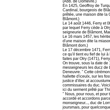
(Abb. de Domèvre.)
En 1425, Geoffroy de Turqu
Cardinal, bourgeois de Blâ
prêtée, une maison dite la 
Blâmont.)
Le 14 août 1446, Ferry et 0
par lequel Ferry cède à Olr
seigneurie de Blâmont, Man
Le 16 mars 1457, les hériti
d'une maison dite la miason
Blâmont dom.)
Le 17 décembre 1471, Ferr
ce qu'il tient eu fief de lu
faites par Olry (1471), Ferr
On trouve, sous la date de 
messeigneurs les ducz de 
Deneuvre. " Cette cérémonie
hallette d'iceulx, sur les fo
justice d'illec at accoustu
commissaires du duc. Voici 
ici du serment prêté par Th
" Nous, pour nous, et pour
accordé et accordons parce
monseigneur..., duc de Lorr
joursmais, pour quelconque