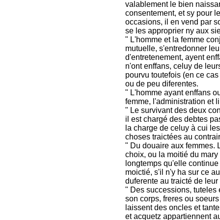
valablement le bien naissa
consentement, et sy pour l
occasions, il en vend par 
se les approprier ny aux si
" L'homme et la femme conj
mutuelle, s'entredonner leu
d'entretenement, ayent enff
n'ont enffans, celuy de leu
pourvu toutefois (en ce cas 
ou de peu diferentes.
" L'homme ayant enffans ou
femme, l'administration et 
" Le survivant des deux c
il est chargé des debtes p
la charge de celuy à cui le
choses traictées au contrai
" Du douaire aux femmes. L
choix, ou la moitié du mar
longtemps qu'elle continue 
moictié, s'il n'y ha sur ce 
duferente au traicté de leur
" Des successions, tuteles
son corps, freres ou soeur
laissent des oncles et tan
et acquetz appartiennent a