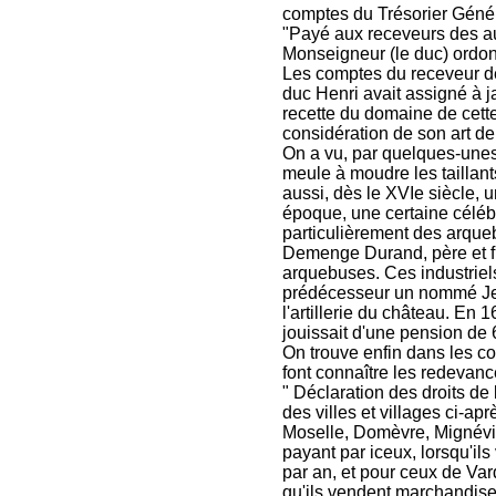
comptes du Trésorier Génér
"Payé aux receveurs des a
Monseigneur (le duc) ordonn
Les comptes du receveur d
duc Henri avait assigné à j
recette du domaine de cette
considération de son art de 
On a vu, par quelques-unes 
meule à moudre les taillants
aussi, dès le XVIe siècle, u
époque, une certaine célébri
particulièrement des arqueb
Demenge Durand, père et fils
arquebuses. Ces industriel
prédécesseur un nommé Jean
l'artillerie du château. En
jouissait d'une pension de 6
On trouve enfin dans les c
font connaître les redevanc
" Déclaration des droits de
des villes et villages ci-ap
Moselle, Domèvre, Mignévil
payant par iceux, lorsqu'i
par an, et pour ceux de Va
qu'ils vendent marchandise