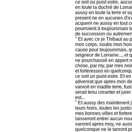
ce soit ou puist estre, auc
en toute la duchié de Lorr
aussy en toute la terre et s
present ne en aucunes d'ice
acquerir ne aussy en tout 
pourroient à toujoursmais te
de succession ou autrement
" Et avec ce je Thibaut au p
mon corps, soubs mon honn
cause pour toujoursmais, q
seigneur de Lorraine..., et 
ne pourchassié en appert ne
chose, par my, par mes noi
et forteresses en quelcon
ce soit un puist estre. Et e
advenrat que apres mon dec
vanroit en madite terre, fus
serait tenu creanter et jure
est...
" Et aussy des maintenent 
leurs hoirs, toutes les ju
mes bonnes villes et forter
laisseront entrer aucun nou
vanront apres moy, ne auss
quelconque ne le tanront po