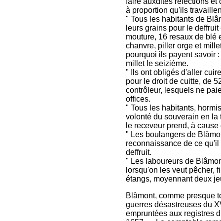
faire auxdites réfections e
à proportion qu'ils travaillen
" Tous les habitants de Blâ
leurs grains pour le deffrui
mouture, 16 resaux de blé e
chanvre, piller orge et mill
pourquoi ils payent savoir :
millet le seizième.
" Ils ont obligés d'aller cu
pour le droit de cuitte, de 5
contrôleur, lesquels ne paie
offices.
" Tous les habitants, hormis 
volonté du souverain en la t
le receveur prend, à cause d'
" Les boulangers de Blâmon
reconnaissance de ce qu'il 
deffruit.
" Les laboureurs de Blâmon
lorsqu'on les veut pêcher, f
étangs, moyennant deux je
Blâmont, comme presque tou
guerres désastreuses du XV
empruntées aux registres d