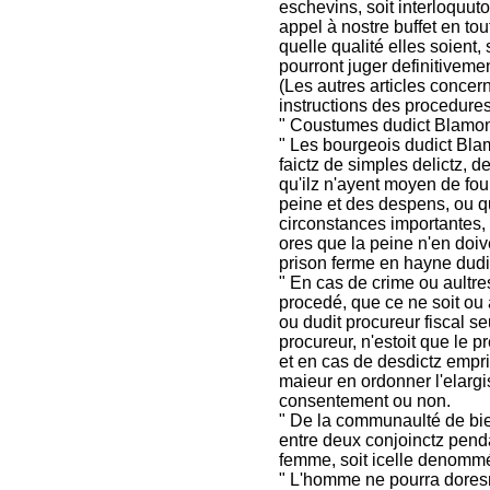
eschevins, soit interloquuto
appel à nostre buffet en tou
quelle qualité elles soient,
pourront juger definitiveme
(Les autres articles concerne
instructions des procedures
" Coustumes dudict Blamont
" Les bourgeois dudict Bla
faictz de simples delictz, d
qu'ilz n'ayent moyen de fou
peine et des despens, ou q
circonstances importantes,
ores que la peine n'en doiv
prison ferme en hayne dudit
" En cas de crime ou aultr
procedé, que ce ne soit ou à
ou dudit procureur fiscal se
procureur, n'estoit que le pr
et en cas de desdictz empr
maieur en ordonner l'elargi
consentement ou non.
" De la communaulté de bie
entre deux conjoinctz pend
femme, soit icelle denommé
" L'homme ne pourra doresn