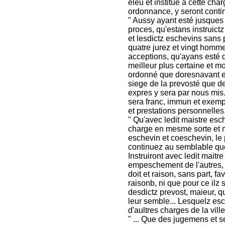
eleu et institué à cette ch
ordonnance, y seront continu
" Aussy ayant esté jusques 
proces, qu'estans instruictz
et lesdictz eschevins sans 
quatre jurez et vingt hommes
acceptions, qu'ayans esté 
meilleur plus certaine et m
ordonné que doresnavant et 
siege de la prevosté que de
expres y sera par nous mis.
sera franc, immun et exemp
et prestations personnelles.
" Qu'avec ledit maistre esc
charge en mesme sorte et ma
eschevin et coeschevin, le p
continuez au semblable que 
Instruiront avec ledit mait
empeschement de l'autres, l
doit et raison, sans part, f
raisonb, ni que pour ce ilz
desdictz prevost, maieur, q
leur semble... Lesquelz esc
d'aultres charges de la vill
" ... Que des jugemens et s