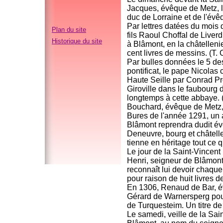
Jacques, évêque de Metz, l
duc de Lorraine et de l'évê
Par lettres datées du mois 
Plan du site
fils Raoul Choffal de Liver
Historique du site
à Blâmont, en la châtelleni
cent livres de messins. (T. 
Par bulles données le 5 d
pontificat, le pape Nicolas 
Haute Seille par Conrad Pr
Giroville dans le faubourg 
longtemps à cette abbaye. 
Bouchard, évêque de Metz, 
Bures de l'année 1291, un a
Blâmont reprendra dudit év
Deneuvre, bourg et châtelle
tienne en héritage tout ce q
Le jour de la Saint-Vincent
Henri, seigneur de Blâmont,
reconnaît lui devoir chaqu
pour raison de huit livres de
En 1306, Renaud de Bar, év
Gérard de Warnersperg pour
de Turquesteim. Un titre de
Le samedi, veille de la Sa