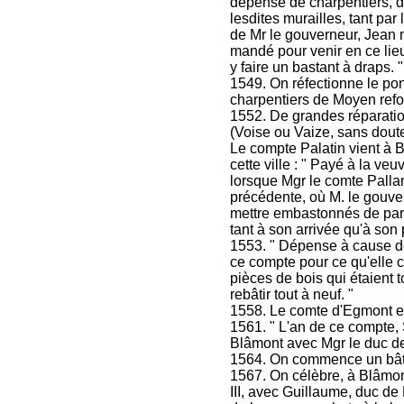
dépense de charpentiers, de
lesdites murailles, tant par
de Mr le gouverneur, Jean 
mandé pour venir en ce lieu 
y faire un bastant à draps. "
1549. On réfectionne le pon
charpentiers de Moyen refon
1552. De grandes réparation
(Voise ou Vaize, sans dout
Le compte Palatin vient à 
cette ville : " Payé à la v
lorsque Mgr le comte Pallan
précédente, où M. le gouve
mettre embastonnés de part
tant à son arrivée qu'à son 
1553. " Dépense à cause de 
ce compte pour ce qu'elle ch
pièces de bois qui étaient t
rebâtir tout à neuf. "
1558. Le comte d'Egmont e
1561. " L'an de ce compte, 
Blâmont avec Mgr le duc de
1564. On commence un bâti
1567. On célèbre, à Blâmon
III, avec Guillaume, duc de 