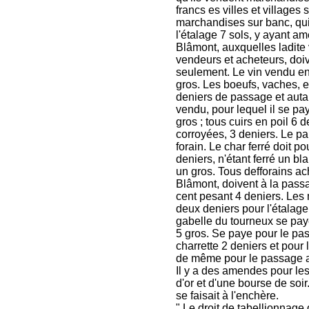
francs es villes et villages
marchandises sur banc, qui
l'étalage 7 sols, y ayant ame
Blâmont, auxquelles ladite 
vendeurs et acheteurs, doiv
seulement. Le vin vendu en
gros. Les boeufs, vaches, et
deniers de passage et autan
vendu, pour lequel il se pa
gros ; tous cuirs en poil 6 
corroyées, 3 deniers. Le pai
forain. Le char ferré doit 
deniers, n'étant ferré un bl
un gros. Tous defforains ach
Blâmont, doivent à la passa
cent pesant 4 deniers. Les 
deux deniers pour l'étalage
gabelle du tourneux se pay
5 gros. Se paye pour le pa
charrette 2 deniers et pour
de même pour le passage a
Il y a des amendes pour les 
d'or et d'une bourse de soir
se faisait à l'enchère.
" Le droit de tabellionnage 