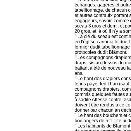
échanges, gagères et autres
tabellionnage, de chacun co
et autres contraulx portant
engageurs, savoir, comme c
sceau 3 gros et demi, et pou
20 gros, et là où il n'y a 
" La clé du sceau est cont
en l'église canonialle dudi
fermier dudit tabellionnage 
protocoles dudit Blâmont.
" Les compagnons drapiers 
draps, sis au-dessus du mo
battant a été de nouveau l
ans.
" Le hant des drapiers consi
tenus payer ledit han (sauf fi
compagnons drapiers, comm
commis quelques fautes suiv
à sadite Altesse contre le
doivent être rendus à ce c
donner par chacun an décla
" Le hant des bouchers et ce
boulangers de 5 fr. ; celui de
" Les habitants de Blâmont 