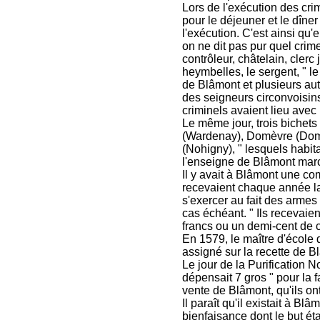
Lors de l'exécution des cr
pour le déjeuner et le dîner 
l'exécution. C'est ainsi qu
on ne dit pas pur quel crime,
contrôleur, châtelain, clerc
heymbelles, le sergent, " le
de Blâmont et plusieurs autr
des seigneurs circonvoisins.
criminels avaient lieu avec
Le même jour, trois bichets
(Wardenay), Domèvre (Domm
(Nohigny), " lesquels habit
l'enseigne de Blâmont march
Il y avait à Blâmont une c
recevaient chaque année la
s'exercer au fait des armes
cas échéant. " Ils recevaie
francs ou un demi-cent de 
En 1579, le maître d'école de
assigné sur la recette de B
Le jour de la Purification
dépensait 7 gros " pour la f
vente de Blâmont, qu'ils on
Il paraît qu'il existait à B
bienfaisance dont le but ét