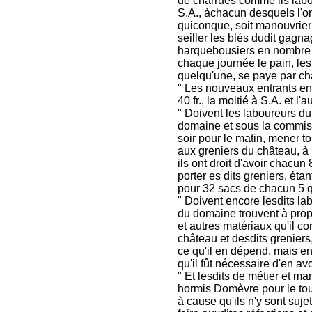
de charrues comme ils labo
S.A., àchacun desquels l'on
quiconque, soit manouvrier
seiller les blés dudit gagn
harquebousiers en nombre 
chaque journée le pain, les
quelqu'une, se paye par ch
" Les nouveaux entrants en
40 fr., la moitié à S.A. et l'au
" Doivent les laboureurs du
domaine et sous la commiss
soir pour le matin, mener t
aux greniers du château, à
ils ont droit d'avoir chacun
porter es dits greniers, é
pour 32 sacs de chacun 5 qu
" Doivent encore lesdits lab
du domaine trouvent à propo
et autres matériaux qu'il c
château et desdits greniers,
ce qu'il en dépend, mais enc
qu'il fût nécessaire d'en av
" Et lesdits de métier et m
hormis Domèvre pour le tou
à cause qu'ils n'y sont suj