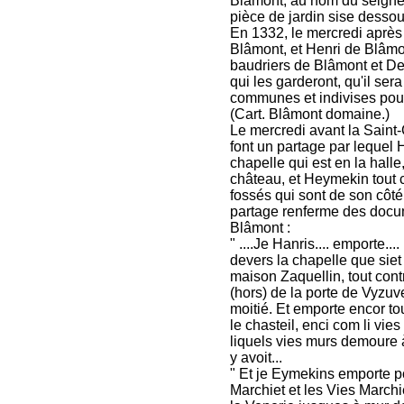
Blâmont, au nom du seigneu
pièce de jardin sise desso
En 1332, le mercredi après 
Blâmont, et Henri de Blâmon
baudriers de Blâmont et De
qui les garderont, qu'il ser
communes et indivises pou
(Cart. Blâmont domaine.)
Le mercredi avant la Saint
font un partage par lequel 
chapelle qui est en la halle
château, et Heymekin tout c
fossés qui sont de son côté
partage renferme des docume
Blâmont :
" ....Je Hanris.... emporte..
devers la chapelle que siet 
maison Zaquellin, tout cont
(hors) de la porte de Vyzuve
moitié. Et emporte encor to
le chasteil, enci com li vie
liquels vies murs demoure
y avoit...
" Et je Eymekins emporte po
Marchiet et les Vies Marchi