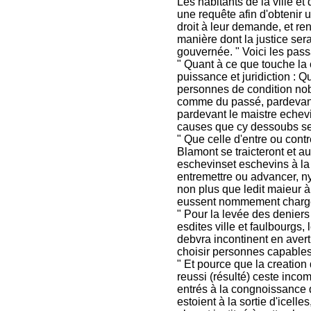
Les habitants de la ville e
une requête afin d'obtenir u
droit à leur demande, et re
manière dont la justice sera
gouvernée. " Voici les pass
" Quant à ce que touche la c
puissance et juridiction : 
personnes de condition nobl
comme du passé, pardevant
pardevant le maistre echevi
causes que cy dessoubs se
" Que celle d'entre ou contr
Blamont se traicteront et a
eschevinset eschevins à la 
entremettre ou advancer, ny
non plus que ledit maieur à 
eussent nommement charge 
" Pour la levée des deniers
esdites ville et faulbourgs,
debvra incontinent en averti
choisir personnes capables e
" Et pource que la creation
reussi (résulté) ceste inco
entrés à la congnoissance 
estoient à la sortie d'icel