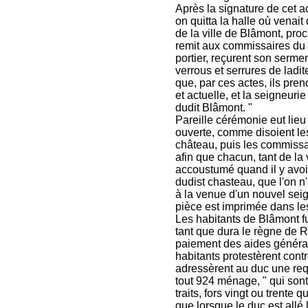
Après la signature de cet a
on quitta la halle où venait 
de la ville de Blâmont, pro
remit aux commissaires du du
portier, reçurent son serme
verrous et serrures de ladite
que, par ces actes, ils pre
et actuelle, et la seigneurie
dudit Blâmont. "
Pareille cérémonie eut lieu
ouverte, comme disoient les
château, puis les commissair
afin que chacun, tant de la v
accoustumé quand il y avoit
dudist chasteau, que l'on 
à la venue d'un nouvel seig
pièce est imprimée dans les
Les habitants de Blâmont f
tant que dura le règne de R
paiement des aides générale
habitants protestèrent contre
adressèrent au duc une requ
tout 924 ménage, " qui sont 
traits, fors vingt ou trente qu
que lorsque le duc est allé 