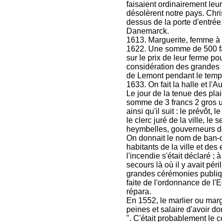
faisaient ordinairement leur
désolèrent notre pays. Chris
dessus de la porte d'entrée
Danemarck.
1613. Marguerite, femme à
1622. Une somme de 500 fa
sur le prix de leur ferme pou
considération des grandes 
de Lemont pendant le temps 
1633. On fait la halle et l'Au
Le jour de la tenue des pla
somme de 3 francs 2 gros u
ainsi qu'il suit : le prévôt,
le clerc juré de la ville, 
heymbelles, gouverneurs de
On donnait le nom de ban-c
habitants de la ville et des
l'incendie s'était déclaré ;
secours là où il y avait péri
grandes cérémonies publique
faite de l'ordonnance de l'
répara.
En 1552, le marlier ou marg
peines et salaire d'avoir d
". C'était probablement le c