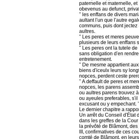
paternelle et maternelle, et
obevenus au defunct, privat
" les enffans de divers mar
aultant l'un que l'autre egal
communs, puis dont jectez 
aultres.
" Les peres et meres peuve
plusieurs de leurs enffans 
" Les peres ont la tutele de 
sans obligation d'en rendre
entretenement.
" De mesme appartient aux m
biens d'iceulx leurs sy lon
nopces, perdent ceste prer
" A deffault de peres et me
nopces, les parens assembl
ou aultres parens trouvez à 
ou ayeules preferables, s'i
excusant ou y empechant. 
Le dernier chapitre a rappor
Un arrêt du Conseil d'État 
dans les greffes de la Cour
la prévôté de Blâmont, des
III, confirmatives de ces co
comté de Blâmont, en leurs 