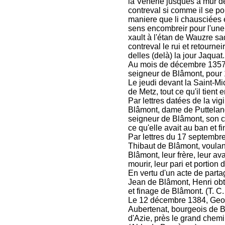
la Venerie jusques à mur de
contreval si comme il se por
maniere que li chausciées
sens encombreir pour l'une d
xault à l'étan de Wauzre sa
contreval le rui et retourn
delles (delà) la jour Jaquat.
Au mois de décembre 1357,
seigneur de Blâmont, pour 15
Le jeudi devant la Saint-M
de Metz, tout ce qu'il tient 
Par lettres datées de la vi
Blâmont, dame de Puttelang
seigneur de Blâmont, son cou
ce qu'elle avait au ban et 
Par lettres du 17 septembre
Thibaut de Blâmont, voulan
Blâmont, leur frère, leur av
mourir, leur pari et portion
En vertu d'un acte de parta
Jean de Blâmont, Henri obti
et finage de Blâmont. (T. C
Le 12 décembre 1384, Geof
Aubertenat, bourgeois de Bl
d'Azie, près le grand chemi