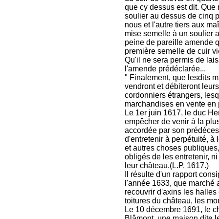
que cy dessus est dit. Que
soulier au dessus de cinq p
nous et l'autre tiers aux 
mise semelle à un soulier a
peine de pareille amende q
première semelle de cuir vi
Qu'il ne sera permis de lais
l'amende prédéclarée...
" Finalement, que lesdits 
vendront et débiteront leur
cordonniers étrangers, lesq
marchandises en vente en pa
Le 1er juin 1617, le duc He
empêcher de venir à la plus
accordée par son prédécess
d'entretenir à perpétuité, à 
et autres choses publiques
obligés de les entretenir, ni
leur château.(L.P. 1617.)
Il résulte d'un rapport con
l'année 1633, que marché a
recouvrir d'axins les halles
toitures du château, les mo
Le 10 décembre 1691, le c
Blâmont, une maison dite l