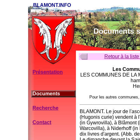
BLAMONT.INFO
Documents su
Retour à la liste
Les Commun
Présentation
LES COMMUNES DE LA MEURT
ham
He
Documents
Pour les autres communes,
Recherche
BLAMONT. Le jour de l'ascen
(Hugonis curie) vendent à l
Contact
(in Gywrovilla), à Blâmont (
Warcovilla), à Niderhoff (i
dix livres d'argent. (Abb. d
Le dimanche devant la Saint