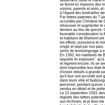
seulement, outre le marié et
se feront ez maisons des m
voisins, parents et amis, et
à l'égard des funérailles d
Par lettres patentes du 7 ja
accordée par Christine de 
rehausser et augmenter le dr
deniers au lieu de quinze. 
favorable consideration la 
et habitans de Blamont ont 
les effortz, puissance et 
vingtz et sept par nos pais,
servir de tesmoingnage à eul
En 1592, les habitants de 
laquelle ils exposant " qu'
et règnent encore, ils se 
dont impossible leur était de
d'iceulx réduits à grande p
qu'il leur soit accordé une 
dans leurs ville et faubourg
percevoir, pendant quinze 
vendra en détail et de prél
Le 22 septembre 1593, des
registre des lettres patente
aux Archives, et je dois me