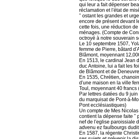
qui leur a fait dépenser bea
réclamation et l'état de mi
" ostant les grandes et urge
encore de présent devant le
cette fois, une réduction de
ménages. (Compte de Conrad
octroyé à notre souverain s
Le 10 septembre 1507, Yol
femme de Pierre, bâtard d'
Blâmont, moyennant 12,000 
En 1513, le cardinal Jean d
duc Antoine, lui a fait les f
de Blâmont et de Deneuvre. 
En 1535, Chrétien, chanoin
d'une maison en la ville f
Toul, moyennant 40 francs 
Par lettres datées du 9 juin
du marquisat de Pont-à-Mou
Pont ecclésiastiques)
Un compte de Mes Nicolas
contient la dépense faite " 
nef de l'eglise paroissiale d
advenu ez faulbourgs dudit 
En 1587, la régente Christ
ses sujets et prévenir la di