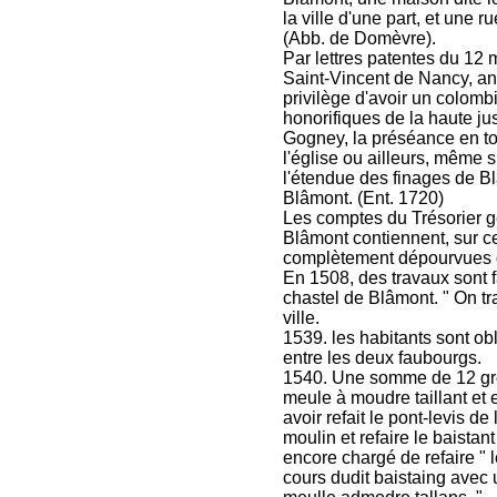
la ville d'une part, et une r
(Abb. de Domèvre).
Par lettres patentes du 12
Saint-Vincent de Nancy, an
privilège d'avoir un colomb
honorifiques de la haute jus
Gogney, la préséance en tou
l'église ou ailleurs, même s
l'étendue des finages de Bl
Blâmont. (Ent. 1720)
Les comptes du Trésorier g
Blâmont contiennent, sur cet
complètement dépourvues d'i
En 1508, des travaux sont fa
chastel de Blâmont. " On tr
ville.
1539. les habitants sont obl
entre les deux faubourgs.
1540. Une somme de 12 gros 
meule à moudre taillant et e
avoir refait le pont-levis de
moulin et refaire le baista
encore chargé de refaire " l
cours dudit baistaing avec 