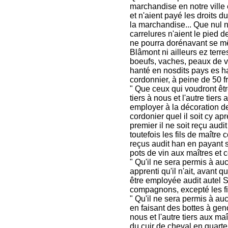
marchandise en notre ville 
et n'aient payé les droits 
la marchandise... Que nul 
carrelures n'aient le pied
ne pourra dorénavant se mê
Blâmont ni ailleurs ez terre
boeufs, vaches, peaux de ve
hanté en nosdits pays es ha
cordonnier, à peine de 50 
" Que ceux qui voudront êtr
tiers à nous et l'autre tier
employer à la décoration de
cordonier quel il soit cy ap
premier il ne soit reçu audi
toutefois les fils de maître
reçus audit han en payant s
pots de vin aux maîtres et
" Qu'il ne sera permis à a
apprenti qu'il n'ait, avant 
être employée audit autel S
compagnons, excepté les fi
" Qu'il ne sera permis à au
en faisant des bottes à gen
nous et l'autre tiers aux m
du cuir de cheval en quart