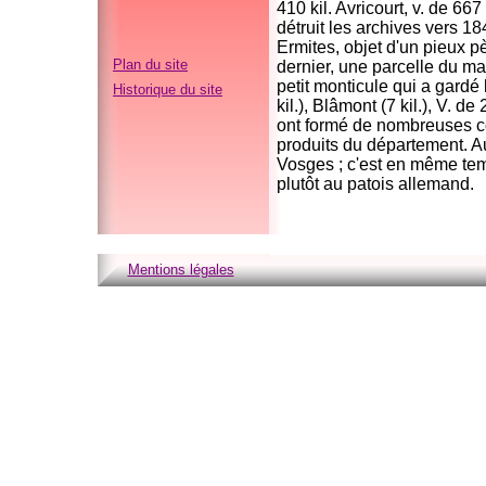
410 kil. Avricourt, v. de 6
détruit les archives vers 1
Ermites, objet d'un pieux pè
Plan du site
dernier, une parcelle du ma
petit monticule qui a gardé 
Historique du site
kil.), Blâmont (7 kil.), V. d
ont formé de nombreuses co
produits du département. A
Vosges ; c'est en même temp
plutôt au patois allemand.
Mentions légales