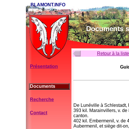
BLAMONT.INFO
Documents su
Retour à la list
Présentation
Gui
Documents
Recherche
De Lunéville à Schlestadt, 
393 kil. Marainvillers, v. d
Contact
canton.
402 kil. Embermenil, v. de 
Aubermenil, et siège dit-o