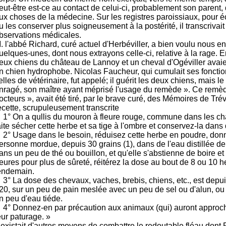
eut-être est-ce au contact de celui-ci, probablement son parent, q
ux choses de la médecine. Sur les registres paroissiaux, pour 
u les conserver plus soigneusement à la postérité, il transcrivait
bservations médicales.
. l'abbé Richard, curé actuel d'Herbéviller, a bien voulu nous
uelques-unes, dont nous extrayons celle-ci, relative à la rage.
eux chiens du château de Lannoy et un cheval d'Ogéviller avai
n chien hydrophobe. Nicolas Faucheur, qui cumulait ses foncti
elles de vétérinaire, fut appelé; il guérit les deux chiens, mais l
nragé, son maître ayant méprisé l'usage du remède ». Ce remè
octeurs », avait été tiré, par le brave curé, des Mémoires de Trév
ecette, scrupuleusement transcrite
 1° On a qullis du mouron à fleure rouge, commune dans les cha
aite sécher cette herbe et sa tige à l'ombre et conservez-la dans
 2° Usage dans le besoin, réduisez cette herbe en poudre, don
ersonne mordue, depuis 30 grains (1), dans de l'eau distillée 
ans un peu de thé ou bouillon, et qu'elle s'abstienne de boire 
eures pour plus de sûreté, réitérez la dose au bout de 8 ou 10 
endemain.
 3° La dose des chevaux, vaches, brebis, chiens, etc., est depui
20, sur un peu de pain meslée avec un peu de sel ou d'alun, o
n peu d'eau tiéde.
 4° Donnez-en par précaution aux animaux (qui) auront approc
eur paturage. »
l existait d'autres moyens de combattre le redoutable fléau dont 