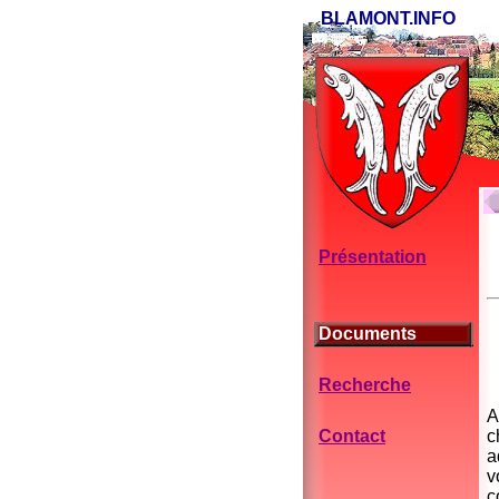
BLAMONT.INFO
Présentation
Documents
Recherche
A
Contact
c
a
v
c