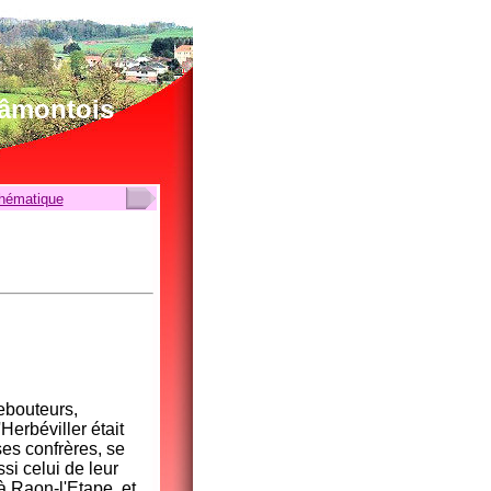
lâmontois
thématique
Rebouteurs,
Herbéviller était
es confrères, se
si celui de leur
 Raon-l'Etape, et