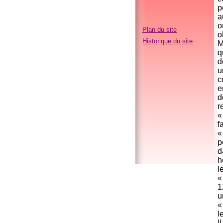
p
a
o
Plan du site
o
Historique du site
M
q
d
u
c
e
d
r
«
f
«
p
d
h
l
«
1
u
«
l
I