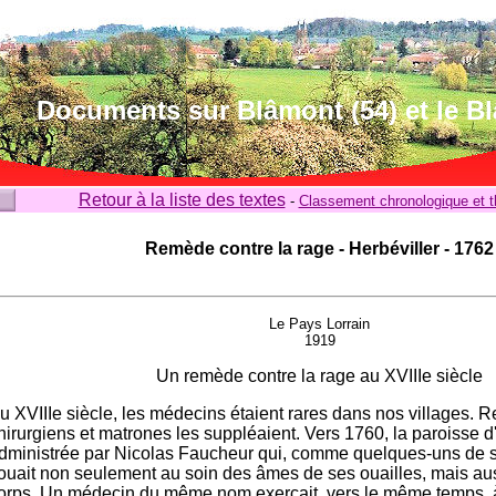
Documents sur Blâmont (54) et le B
Retour à la liste des textes
-
Classement chronologique et 
Remède contre la rage - Herbéviller - 1762
Le Pays Lorrain
1919
Un remède contre la rage au XVIIIe siècle
u XVIIIe siècle, les médecins étaient rares dans nos villages. 
hirurgiens et matrones les suppléaient. Vers 1760, la paroisse d'
dministrée par Nicolas Faucheur qui, comme quelques-uns de s
ouait non seulement au soin des âmes de ses ouailles, mais aus
orps. Un médecin du même nom exerçait, vers le même temps, à