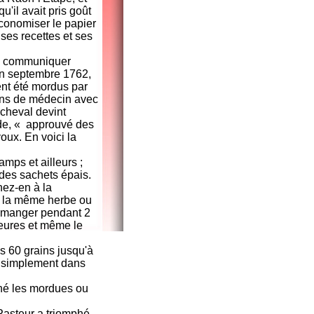
u'il avait pris goût
économiser le papier
 ses recettes et ses
 en communiquer
 En septembre 1762,
ent été mordus par
ons de médecin avec
e cheval devint
de, « approuvé des
oux. En voici la
mps et ailleurs ;
 des sachets épais.
nez-en à la
de la même herbe ou
et manger pendant 2
heures et même le
s 60 grains jusqu'à
u simplement dans
hé les mordues ou
Pasteur a triomphé.