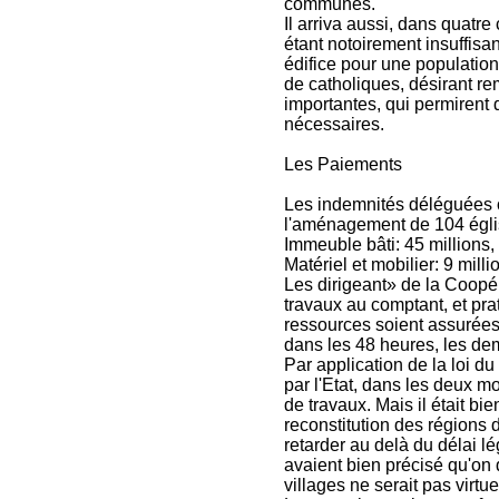
communes.
Il arriva aussi, dans quatre
étant notoirement insuffisa
édifice pour une populatio
de catholiques, désirant r
importantes, qui permirent
nécessaires.
Les Paiements
Les indemnités déléguées o
l'aménagement de 104 églis
Immeuble bâti: 45 millions, 
Matériel et mobilier: 9 milli
Les dirigeant» de la Coopé
travaux au comptant, et pr
ressources soient assurées 
dans les 48 heures, les d
Par application de la loi du
par l'Etat, dans les deux mo
de travaux. Mais il était bi
reconstitution des régions 
retarder au delà du délai l
avaient bien précisé qu'on 
villages ne serait pas virtu