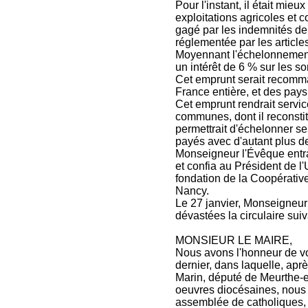
Pour l'instant, il était mie
exploitations agricoles et 
gagé par les indemnités de 
réglementée par les articles
Moyennant l'échelonnement 
un intérêt de 6 % sur les s
Cet emprunt serait recomma
France entière, et des pays
Cet emprunt rendrait servi
communes, dont il reconstitu
permettrait d'échelonner ses
payés avec d'autant plus de 
Monseigneur l'Évêque entr
et confia au Président de l
fondation de la Coopérativ
Nancy.
Le 27 janvier, Monseigneu
dévastées la circulaire suiv
MONSIEUR LE MAIRE,
Nous avons l'honneur de vo
dernier, dans laquelle, apr
Marin, député de Meurthe-e
oeuvres diocésaines, nous
assemblée de catholiques, d