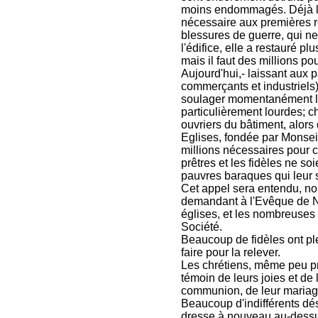
moins endommagés. Déjà la 
nécessaire aux premières ré
blessures de guerre, qui ne p
l'édifice, elle a restauré pl
mais il faut des millions pou
Aujourd'hui,- laissant aux pa
commerçants et industriels),
soulager momentanément les
particulièrement lourdes; c
ouvriers du bâtiment, alors
Eglises, fondée par Monse
millions nécessaires pour co
prêtres et les fidèles ne so
pauvres baraques qui leur 
Cet appel sera entendu, no
demandant à l'Evêque de N
églises, et les nombreuses
Société.
Beaucoup de fidèles ont ple
faire pour la relever.
Les chrétiens, même peu pra
témoin de leurs joies et de
communion, de leur mariage
Beaucoup d'indifférents dés
dresse à nouveau au-dessu