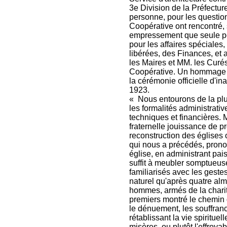
3e Division de la Préfectur
personne, pour les questions
Coopérative ont rencontré,
empressement que seule peut
pour les affaires spéciales
libérées, des Finances, et 
les Maires et MM. les Curés
Coopérative. Un hommage pu
la cérémonie officielle d'in
1923.
« Nous entourons de la plu
les formalités administrativ
techniques et financières. 
fraternelle jouissance de p
reconstruction des églises 
qui nous a précédés, prono
église, en administrant pai
suffit à meubler somptueus
familiarisés avec les gestes
naturel qu'après quatre al
hommes, armés de la charité
premiers montré le chemin 
le dénuement, les souffrance
rétablissant la vie spirituel
misères, ou plutôt l'effroy