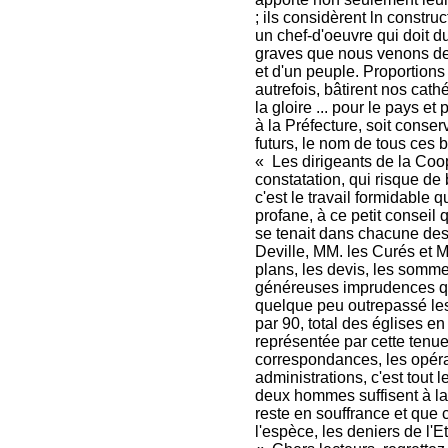
; ils considèrent ln const
un chef-d'oeuvre qui doit d
graves que nous venons de t
et d'un peuple. Proportions
autrefois, bâtirent nos cath
la gloire ... pour le pays 
à la Préfecture, soit conse
futurs, le nom de tous ces b
« Les dirigeants de la Coo
constatation, qui risque de 
c'est le travail formidable q
profane, à ce petit conseil 
se tenait dans chacune des
Deville, MM. les Curés et Ma
plans, les devis, les somm
généreuses imprudences qui,
quelque peu outrepassé les c
par 90, total des églises en
représentée par cette tenue
correspondances, les opéra
administrations, c'est tout 
deux hommes suffisent à la
reste en souffrance et que 
l'espèce, les deniers de l'Et