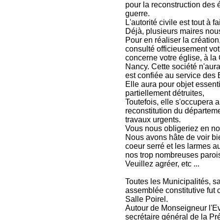
pour la reconstruction des é
guerre.
L'autorité civile est tout à f
Déjà, plusieurs maires nou
Pour en réaliser la créati
consulté officieusement vot
concerne votre église, à l
Nancy. Cette société n'aura
est confiée au service des 
Elle aura pour objet essent
partiellement détruites,
Toutefois, elle s'occupera 
reconstitution du départem
travaux urgents.
Vous nous obligeriez en no
Nous avons hâte de voir bie
coeur serré et les larmes a
nos trop nombreuses parois
Veuillez agréer, etc ...
Toutes les Municipalités, s
assemblée constitutive fut 
Salle Poirel.
Autour de Monseigneur l'Ev
secrétaire général de la Pr