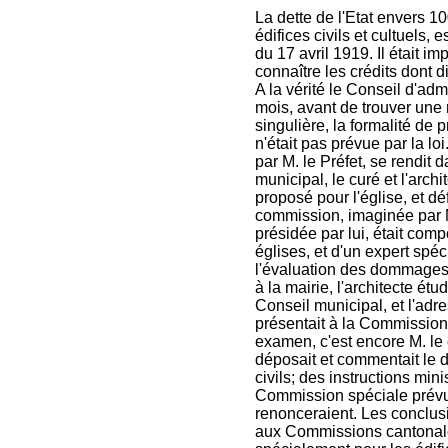
La dette de l'Etat envers 1
édifices civils et cultuels, e
du 17 avril 1919. Il était i
connaître les crédits dont 
A la vérité le Conseil d'ad
mois, avant de trouver une 
singulière, la formalité de 
n'était pas prévue par la 
par M. le Préfet, se rendit
municipal, le curé et l'arch
proposé pour l'église, et d
commission, imaginée par M.
présidée par lui, était com
églises, et d'un expert sp
l'évaluation des dommages au
à la mairie, l'architecte étud
Conseil municipal, et l'adr
présentait à la Commission
examen, c'est encore M. le 
déposait et commentait le 
civils; des instructions min
Commission spéciale prévue
renonceraient. Les conclusi
aux Commissions cantonales 