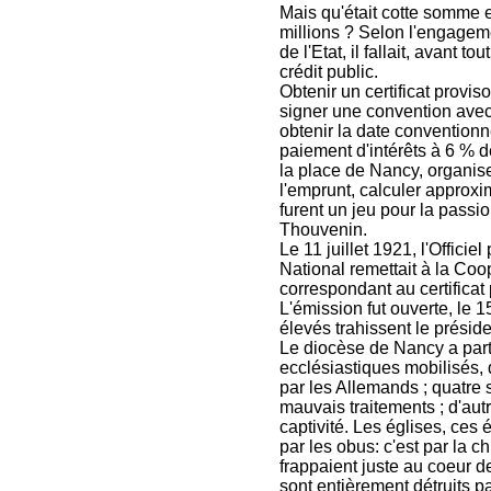
Mais qu'était cotte somme e
millions ? Selon l'engageme
de l'Etat, il fallait, avant t
crédit public.
Obtenir un certificat proviso
signer une convention avec
obtenir la date conventionnel
paiement d'intérêts à 6 %
la place de Nancy, organis
l'emprunt, calculer approxi
furent un jeu pour la passi
Thouvenin.
Le 11 juillet 1921, l'Officie
National remettait à la Coop
correspondant au certificat 
L'émission fut ouverte, le 1
élevés trahissent le présid
Le diocèse de Nancy a parti
ecclésiastiques mobilisés, q
par les Allemands ; quatre 
mauvais traitements ; d'aut
captivité. Les églises, ces 
par les obus: c'est par la 
frappaient juste au coeur d
sont entièrement détruits pa