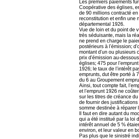
Les premiers paiements furen
Coopérative des églises, en
de 90 millions contracté e
reconstitution et enfin une
départemental 1926.
Vue de loin et du point de v
très séduisante, mais la réa
ne prend en charge le paie
postérieurs à l'émission; d
montant d'un ou plusieurs c
prix d'émission au-dessous
églises; 475 pour l'emprun
1926; le taux de l'intérêt p
emprunts, dut être porté à 
du 6 au Groupement emprun
Ainsi, tout compte fait, l'e
et l'emprunt 1926 ne coûte
sur les titres de créance d
de fournir des justification
somme destinée à réparer l
Il faut en dire autant du m
qui a été institué par la loi
intérêt annuel de 5 % étaie
environ, et leur valeur en 
Pas plus que le sinistré in