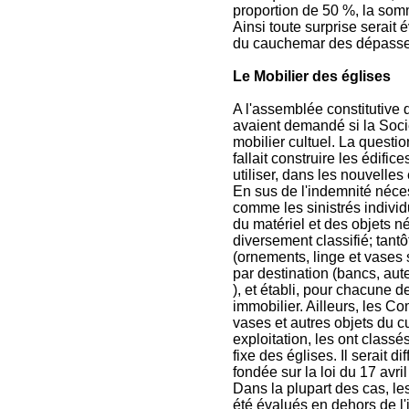
proportion de 50 %, la som
Ainsi toute surprise serait 
du cauchemar des dépassem
Le Mobilier des églises
A l'assemblée constitutive 
avaient demandé si la Socié
mobilier cultuel. La question
fallait construire les édif
utiliser, dans les nouvelle
En sus de l'indemnité néces
comme les sinistrés individu
du matériel et des objets né
diversement classifié; tantô
(ornements, linge et vases s
par destination (bancs, aute
), et établi, pour chacune de
immobilier. Ailleurs, les C
vases et autres objets du c
exploitation, les ont class
fixe des églises. Il serait d
fondée sur la loi du 17 avri
Dans la plupart des cas, le
été évalués en dehors de l'