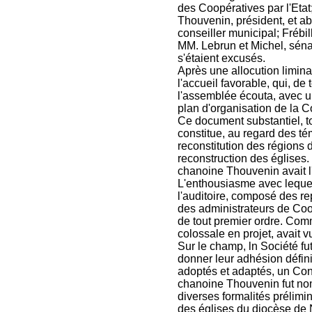
des Coopératives par l'Etat
Thouvenin, président, et ab
conseiller municipal; Frébi
MM. Lebrun et Michel, séna
s'étaient excusés.
Après une allocution limin
l'accueil favorable, qui, de t
l'assemblée écouta, avec un
plan d'organisation de la C
Ce document substantiel, to
constitue, au regard des té
reconstitution des régions
reconstruction des églises.
chanoine Thouvenin avait l
L'enthousiasme avec lequel 
l'auditoire, composé des re
des administrateurs de Coop
de tout premier ordre. Comm
colossale en projet, avait 
Sur le champ, ln Société fu
donner leur adhésion définit
adoptés et adaptés, un Cons
chanoine Thouvenin fut nom
diverses formalités prélimi
des églises du diocèse de 