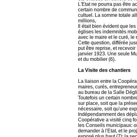
L'Etat ne pourra pas être a
certain nombre de communes
cultuel. La somme totale a
millions,
Il était bien évident que le
églises les indemnités mobi
avec le maire et le curé, le 
Cette question, différée ju
put être reprise, et recevoi
janvier 1923. Une seule Mun
et du mobilier (6).
La Visite des chantiers
La liaison entre la Coopéra
maires, curés, entrepreneur
au bureau de la Salle Dégli
Toutefois un certain nombr
sur place, soit que la prés
nécessaire, soit qu'une exp
Indépendamment des déplac
Coopérative a visité cinq 
les Conseils municipaux: on
demander à l'Etat, et le proj
exposé plus haut (7); la se