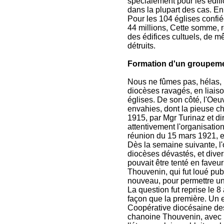
spécialement pour les édifi
dans la plupart des cas. En 
Pour les 104 églises confié
44 millions, Cette somme, ré
des édifices cultuels, de 
détruits.
Formation d'un groupeme
Nous ne fûmes pas, hélas, l
diocèses ravagés, en liaiso
églises. De son côté, l'Oe
envahies, dont la pieuse ch
1915, par Mgr Turinaz et dir
attentivement l'organisatio
réunion du 15 mars 1921, e
Dès la semaine suivante, l
diocèses dévastés, et dive
pouvait être tenté en faveu
Thouvenin, qui fut loué pub
nouveau, pour permettre un
La question fut reprise le
façon que la première. Un 
Coopérative diocésaine des 
chanoine Thouvenin, avec 