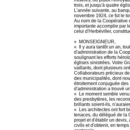
trois, et jusqu'à quatre égli
L'année suivante, au banque
novembre 1924, ce fut le to
Au nom de la Coopérative d
importante accomplie par les
celui d'Herbéviller, constit
« MONSEIGNEUR,
« Il y aura tantôt un an, tou
d'administration de la Coop
soulignant les efforts héro
églises sinistrées. Votre 
vaillants, dont plusieurs ont
Collaborateurs précieux de 
des municipalités, dont nou
étroitement conjuguée des au
d'administration a trouvé un
« Le moment semble venu, M
des presbytères, les recons
brillants soient-ils, n'aura
« Les architectes ont fort b
tenaces, du délégué de la C
projet et d'établir un devis
civils et d'obtenir, en temps