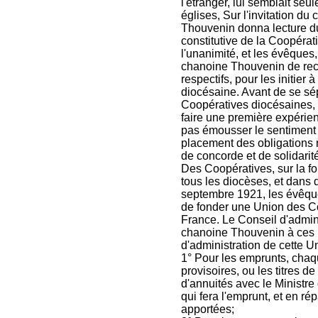
l'étranger, lui semblait seu
églises, Sur l'invitation du
Thouvenin donna lecture du 
constitutive de la Coopérat
l'unanimité, et les évêques,
chanoine Thouvenin de rece
respectifs, pour les initier
diocésaine. Avant de se sé
Coopératives diocésaines, e
faire une première expérien
pas émousser le sentiment r
placement des obligations 
de concorde et de solidarit
Des Coopératives, sur la f
tous les diocèses, et dans d
septembre 1921, les évêques
de fonder une Union des Co
France. Le Conseil d'admin
chanoine Thouvenin à ces 
d'administration de cette Un
1° Pour les emprunts, chaq
provisoires, ou les titres 
d'annuités avec le Ministre 
qui fera l'emprunt, et en ré
apportées;