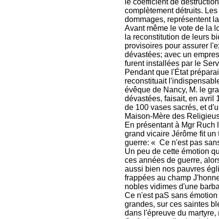
le coefficient de destructio
complètement détruits. Les 
dommages, représentent la 
Avant même le vote de la lo
la reconstitution de leurs bi
provisoires pour assurer l'e
dévastées; avec un empress
furent installées par le Se
Pendant que l'État préparai
reconstituait l'indispensab
évêque de Nancy, M. le gra
dévastées, faisait, en avri
de 100 vases sacrés, et d'u
Maison-Mère des Religieus
En présentant à Mgr Ruch le
grand vicaire Jérôme fit un
guerre: « Ce n'est pas san
Un peu de cette émotion q
ces années de guerre, alor
aussi bien nos pauvres égli
frappées au champ J'honneu
nobles vidimes d'une barbari
Ce n'est paS sans émotion q
grandes, sur ces saintes b
dans l'épreuve du martyre, 