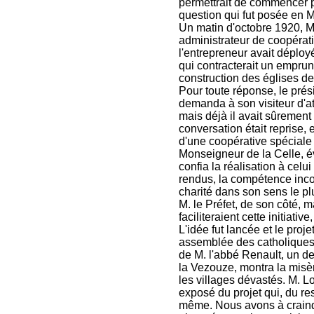
permettrait de commencer pa
question qui fut posée en M
Un matin d'octobre 1920, M
administrateur de coopérati
l'entrepreneur avait déploy
qui contracterait un emprun
construction des églises 
Pour toute réponse, le pré
demanda à son visiteur d'att
mais déjà il avait sûrement 
conversation était reprise,
d'une coopérative spéciale 
Monseigneur de la Celle, év
confia la réalisation à celui
rendus, la compétence inco
charité dans son sens le pl
M. le Préfet, de son côté, 
faciliteraient cette initiati
L'idée fut lancée et le pro
assemblée des catholiques 
de M. l'abbé Renault, un des
la Vezouze, montra la misèr
les villages dévastés. M. L
exposé du projet qui, du re
même. Nous avons à craindre