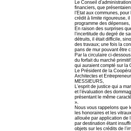
Le Conseil d'administratio
financiers, que présentaien
l'Etat aux communes, pour la
crédit à limite rigoureuse, 
programme des dépenses,
En raison des surprises qu
l'incertitude du degré de s
détruits, il était difficile,
des travaux; une fois la co
pans de mur pouvant être co
Par la circulaire ci-dessou
du forfait du marché primitif
qui auraient compté sur la
Le Président de la Coopéra
Architectes et Entreprene
MESSIEURS,
L'esprit de justice qui a ma
et l'évaluation des dommage
présentant le même caractè
».
Nous vous rappelons que l
les honoraires et les vitrau
allouée par application de 
par destination étant insuff
objets sur les crédits de l