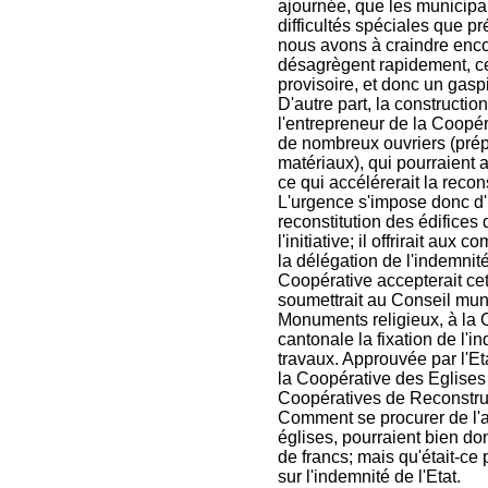
ajournée, que les municipal
difficultés spéciales que pré
nous avons à craindre enco
désagrègent rapidement, ce
provisoire, et donc un gaspi
D'autre part, la constructio
l'entrepreneur de la Coopéra
de nombreux ouvriers (prép
matériaux), qui pourraient a
ce qui accélérerait la recons
L'urgence s'impose donc d'u
reconstitution des édifice
l'initiative; il offrirait a
la délégation de l'indemnité
Coopérative accepterait cette
soumettrait au Conseil mun
Monuments religieux, à la 
cantonale la fixation de l'i
travaux. Approuvée par l'Eta
la Coopérative des Eglises
Coopératives de Reconstru
Comment se procurer de l'a
églises, pourraient bien do
de francs; mais qu'était-ce 
sur l'indemnité de l'Etat.