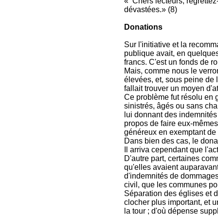
« Chers lecteurs, regrettez
dévastées.» (8)
Donations
Sur l'initiative et la reco
publique avait, en quelque
francs. C'est un fonds de r
Mais, comme nous le verron
élevées, et, sous peine de l
fallait trouver un moyen d'at
Ce problème fut résolu en 
sinistrés, âgés ou sans cha
lui donnant des indemnités
propos de faire eux-mêmes l
généreux en exemptant de to
Dans bien des cas, le donat
Il arriva cependant que l'ac
D'autre part, certaines com
qu'elles avaient auparavant
d'indemnités de dommages sa
civil, que les communes pou
Séparation des églises et d
clocher plus important, et
la tour ; d'où dépense supp