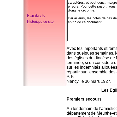
caractères, et peut donc, malgré
erreurs. Pour cette raison, vou
d'origine ci-contre.
Plan du site
Par ailleurs, les notes de bas d
Historique du site
en fin de ce document.
Avec les importants et rem
dans quelques semaines, l
des églises du diocèse de 
terminée, si on considère q
sur les indemnités allouée
répartir sur l'ensemble d
P. F.
Nancy, le 30 mars 1927.
Les Egl
Premiers secours
Au lendemain de l'armistice
département de Meurthe-et-M