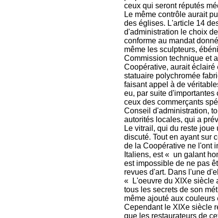
ceux qui seront réputés mé
Le même contrôle aurait pu
des églises. L'article 14 de
d'administration le choix de
conforme au mandat donné p
même les sculpteurs, ébénist
Commission technique et ar
Coopérative, aurait éclairé 
statuaire polychromée fabr
faisant appel à de véritables
eu, par suite d'importantes
ceux des commerçants spéc
Conseil d'administration, to
autorités locales, qui a prév
Le vitrail, qui du reste joue
discuté. Tout en ayant sur 
de la Coopérative ne l'ont 
Italiens, est « un galant h
est impossible de ne pas êt
revues d'art. Dans l'une d'e
« L'oeuvre du XIXe siècle a
tous les secrets de son mét
même ajouté aux couleurs e
Cependant le XIXe siècle re
que les restaurateurs de ce