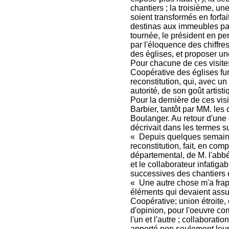
chantiers ; la troisième, 
soient transformés en forfa
destinas aux immeubles par
tournée, le président en pe
par l'éloquence des chiffre
des églises, et proposer une
Pour chacune de ces visites
Coopérative des églises fu
reconstitution, qui, avec u
autorité, de son goût artist
Pour la dernière de ces visi
Barbier, tantôt par MM. le
Boulanger. Au retour d'une d
décrivait dans les termes s
« Depuis quelques semaines
reconstitution, fait, en com
départemental, de M. l'abbé
et le collaborateur infatiga
successives des chantiers o
« Une autre chose m'a frapp
éléments qui devaient assur
Coopérative; union étroite, 
d'opinion, pour l'oeuvre co
l'un et l'autre ; collaborati
apporté non seulement leur t