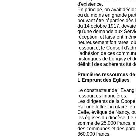
d'existence.
En principe, on avait décid
ou du moins en grande parti
pouvant être réparées dès le
du 14 octobre 1917, devaien
qu'une demande aux Service
réception, et faisaient mê
heureusement fort rares, où 
ressource, le Conseil d'adm
l'adhésion de ces commune
historiques de Longwy et d
définitif des adhérents fu
Premières ressources de 
L'Emprunt des Eglises
Le constructeur de l'Evangil
ressources financières.
Les dirigeants de la Coopér
Par une lettre circulaire, e
Celle, évêque de Nancy, ouv
les églises du diocèse. Le 
somme de 25.000 francs, et 
des communes et des paroi
360.000 francs.