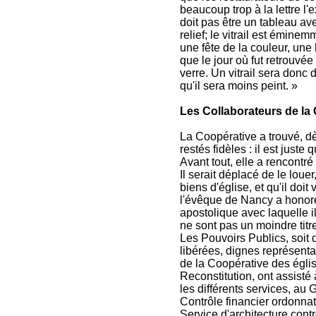
beaucoup trop à la lettre l'
doit pas être un tableau av
relief; le vitrail est émin
une fête de la couleur, une 
que le jour où fut retrouvée
verre. Un vitrail sera donc 
qu'il sera moins peint. »
Les Collaborateurs de la
La Coopérative a trouvé, dè
restés fidèles : il est just
Avant tout, elle a rencont
Il serait déplacé de le loue
biens d'église, et qu'il doit 
l'évêque de Nancy a honoré
apostolique avec laquelle il
ne sont pas un moindre tit
Les Pouvoirs Publics, soit 
libérées, dignes représenta
de la Coopérative des église
Reconstitution, ont assisté
les différents services, au
Contrôle financier ordonnat
Service d'architecture contr