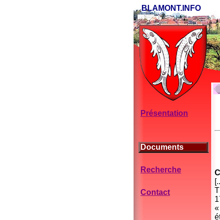
BLAMONT.INFO
Présentation
Documents
Recherche
C
[.
T
Contact
1
«
é