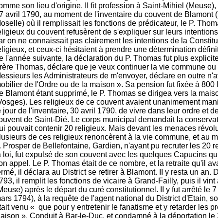
omme son lieu d'origine. II fit profession à Saint-Mihiel (Meuse)
7 avril 1790, au moment de l'inventaire du couvent de Blamont 
oselle) où il remplissait les fonctions de prédicateur, le P. Thom
eligieux du couvent refusèrent de s'expliquer sur leurs intentions
ar on ne connaissait pas clairement les intentions de la Constit
eligieux, et ceux-ci hésitaient à prendre une détermination défini
e l'année suivante, la déclaration du P. Thomas fut plus explicit
rère Thomas, déclare que je veux continuer la vie commune ou i
essieurs les Administrateurs de m'envoyer, déclare en outre n'a
obilier de l'Ordre ou de la maison ». Sa pension fut fixée à 800 
e Blamont étant supprimé, le P. Thomas se dirigea vers la mais
Vosges). Les religieux de ce couvent avaient unanimement manife
e jour de l'inventaire, 30 avril 1790, de vivre dans leur ordre et d
ouvent de Saint-Dié. Le corps municipal demandait la conserva
ui pouvait contenir 20 religieux. Mais devant les menaces révolu
lusieurs de ces religieux renoncèrent à la vie commune, et au m
. Prosper de Bellefontaine, Gardien, n'ayant pu recruter les 20 r
a loi, fut expulsé de son couvent avec les quelques Capucins qu
on appel. Le P. Thomas était de ce nombre, et la retraite qu'il ava
ermé, il déclara au District se retirer à Blamont. II y resta un an. 
793, il remplit les fonctions de vicaire à Grand-Failly, puis il vin
Meuse) après le départ du curé constitutionnel. II y fut arrêté le 
ars 1794), à la requête de l'agent national du District d'Etain, so
tait venu « que pour y entretenir le fanatisme et y retarder les p
aison ». Conduit à Bar-le-Duc, et condamné à la déportation le