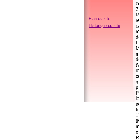
c
2
M
Plan du site
r
Historique du site
c
r
d
F
M
m
d
(
l
c
q
p
P
l
s
f
1
(
m
é
R