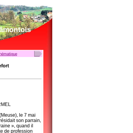
lâmontois
thématique
fort
ARMEL
(Meuse), le 7 mai
résidait son parrain,
aine », quand il
te de profession