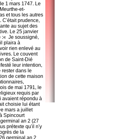
, le 1 mars 1747. Le
(Meurthe-et-
as et tous les autres
. C'était prudence,
uante au sujet des
tive. Le 25 janvier
e :« Je soussigné,
l plaira à
voir rien enlevé au
livres. Le couvent
on de Saint-Dié
sté leur intention,
e rester dans le
tion de cette maison
tionnaires,
ois de mai 1791, le
eligieux requis par
i avaient répondu à
it choisie lui étant
De mars a juillet
t à Spincourt
7 germinal an 2 (27
us prétexte qu'il n'y
rogrès de la
 26 germinal an 2