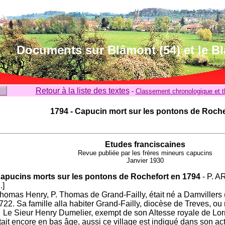
Documents sur Blâmont (54) et le B
Retour à la liste des textes
-
Classement chronologique et 
1794 - Capucin mort sur les pontons de Roche
Etudes franciscaines
Revue publiée par les frères mineurs capucins
Janvier 1930
apucins morts sur les pontons de Rochefort en 1794
- P. 
..]
homas Henry, P. Thomas de Grand-Failly, était né a Damvillers 
722. Sa famille alla habiter Grand-Failly, diocèse de Treves, ou 
 Le Sieur Henry Dumelier, exempt de son Altesse royale de Lorr
tait encore en bas âge, aussi ce village est indiqué dans son ac