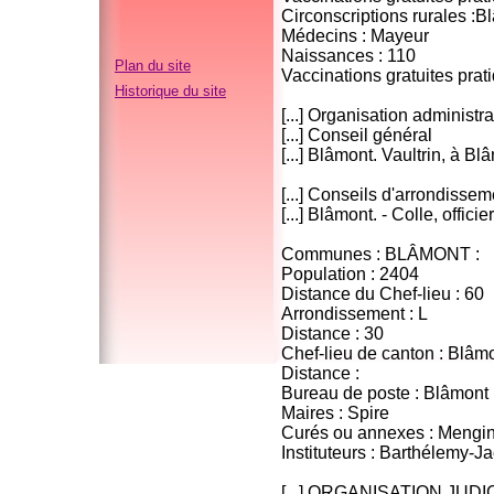
Circonscriptions rurales :B
Médecins : Mayeur
Naissances : 110
Plan du site
Vaccinations gratuites prat
Historique du site
[...] Organisation administra
[...] Conseil général
[...] Blâmont. Vaultrin, à Bl
[...] Conseils d'arrondisse
[...] Blâmont. - Colle, offici
Communes : BLÂMONT :
Population : 2404
Distance du Chef-lieu : 60
Arrondissement : L
Distance : 30
Chef-lieu de canton : Blâm
Distance :
Bureau de poste : Blâmont
Maires : Spire
Curés ou annexes : Mengi
Instituteurs : Barthélemy-J
[...] ORGANISATION JUDI