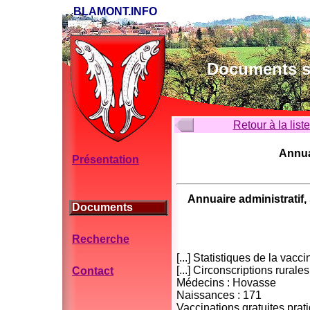
BLAMONT.INFO
Documents su
Retour à la list
Annuai
Présentation
Annuaire administratif, 
Documents
Recherche
[...] Statistiques de la vac
[...] Circonscriptions rurale
Contact
Médecins : Hovasse
Naissances : 171
Vaccinations gratuites prat