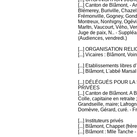
[...] Canton de Blâmont, - 
Blémerey, Buriville, Chaze
Frémonville, Gogney, Gondre
Montreux, Nonhigny, Ogéviil
Marltn, Vaucourt, Vého, Ve
Juge de paix, N.. - Suppléant
(Audiences, vendredi.)
[...] ORGANISATION REL
[...] Vicaires : Blâmont, Voi
[...] Etablissements libres 
[...] Blâmont, L'abbé Marsa
[...] DÉLÉGUÉS POUR 
PRIVÉES
[...] Canton de Blâmont. A 
Colle, capitaine en retraite
Grandseille, maire; Lafrogn
Domèvre, Gérard, curé. - Fr
[...] Instituteurs privés
[...] Blâmont, Chappet (frè
[...] Blâmont : Mlle Tanche