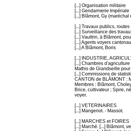
[...] Organisation militaire
[...] Gendarmerie Impériale
[...] Blâmont, Gy (maréchal 
[...] Travaux publics, route
[...] Surveillance des travau
[...] Vaultrin, à Blâmont, p
[...] Agents voyers cantona
[...] A Blâmont, Boris
[...] INDUSTRIE, AGRI
[...] Chambres d'agriculture
Mathis de Grandseille pour
[...] Commissions de statis
CANTON de BLÂMONT : Math
Membres : Blâmont, Choley, 
Brice, cultivateur ; Spire, n
voyer.
[...] VETERINAIRES
[...] Mangenot. - Massot.
[...] MARCHES et FOIRES
[...] Marché. [...] Blâmont, v