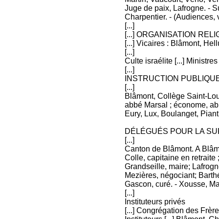
Juge de paix, Lafrogne. - Su
Charpentier. - (Audiences, 
[...]
[...] ORGANISATION REL
[...] Vicaires : Blâmont, Hel
[...]
Culte israélite [...] Ministres 
[...]
INSTRUCTION PUBLIQU
[...]
Blâmont, Collège Saint-Lou
abbé Marsal ; économe, abb
Eury, Lux, Boulanget, Piant
DÉLÉGUÉS POUR LA SU
[...]
Canton de Blâmont. A Blâmo
Colle, capitaine en retraite
Grandseille, maire; Lafrogne
Mezières, négociant; Barthé
Gascon, curé. - Xousse, Mar
[...]
Instituteurs privés
[...] Congrégation des Frère