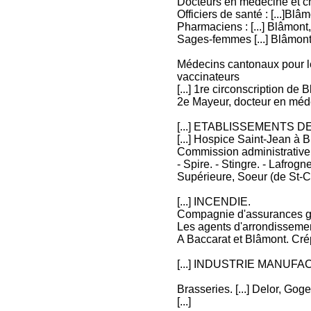
Docteurs en médecine et chir
Officiers de santé : [...]Bl
Pharmaciens : [...] Blâmont
Sages-femmes [...] Blâmont
Médecins cantonaux pour l
vaccinateurs
[...] 1re circonscription de
2e Mayeur, docteur en méd
[...] ETABLISSEMENTS 
[...] Hospice Saint-Jean à 
Commission administrative. 
- Spire. - Stingre. - Lafrog
Supérieure, Soeur (de St-C
[...] INCENDIE.
Compagnie d'assurances gén
Les agents d'arrondissemen
A Baccarat et Blâmont. Crép
[...] INDUSTRIE MANU
Brasseries. [...] Delor, Gog
[...]