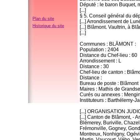
Député : le baron Buquet,
[...]
§ 5. Conseil général du dé
Plan du site
[...]
Arrondissement de Luné
Historique du site
[...] Blâmont. Vaultrin, à Bl
[...]
Communes : BLÂMONT :
Population : 2404
Distance du Chef-lieu : 60
Arrondissement : L
Distance : 30
Chef-lieu de canton : Blâm
Distance :
Bureau de poste : Blâmont
Maires : Mathis de Grandse
Curés ou annexes : Mengi
Instituteurs : Barthélemy-J
[...] ORGANISATION JUDI
[...] Canton de Blâmont, - 
Blémerey, Buriville, Chaze
Frémonville, Gogney, Gondre
Montreux, Nonhigny, Ogéviil
Martin, Vaucourt, Vého, Ve