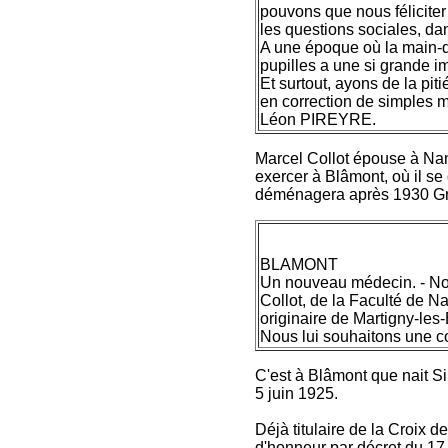
pouvons que nous féliciter
les questions sociales, da
A une époque où la main-d'
pupilles a une si grande im
Et surtout, ayons de la pit
en correction de simples 
Léon PIREYRE.
Marcel Collot épouse à Nan
exercer à Blâmont, où il se
déménagera après 1930 G
BLAMONT
Un nouveau médecin. - Nou
Collot, de la Faculté de Na
originaire de Martigny-les-B
Nous lui souhaitons une c
C'est à Blâmont que nait S
5 juin 1925.
Déjà titulaire de la Croix d
d'honneur par décret du 17