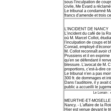
sous l'inculpation de coup
civile, Me Evard a réclam
Le tribunal a condamné Mar
francs d'amende et trois c
L'INCIDENT DE NANCY
L'incident du café de la Ro
où M. Marcel Collot, étud
l'inculpation de coups et 
Conrad, employé d'écono
M. Collot reconnaît avoir c
Prussiens et il en exprime l
qu'en se défendant il renve
blessure. L'avocat de M. Co
proportions, c'est-à-dire ce
Le tribunal n'en a pas moi
300 fr. de dommages et inté
Dans l'auditoire, il y ava
public a accueilli le jugem
Le Lorrain :
MEURTHE-ET-MOSELLE
Nancy. - L'affaire de la Ro
Hier est venue devant le tr