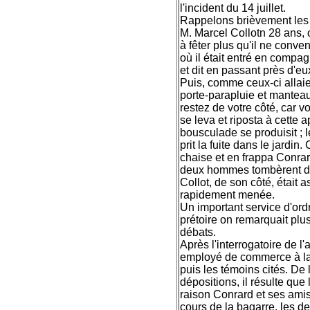
l'incident du 14 juillet.
Rappelons brièvement les f
M. Marcel Collotn 28 ans,
à fêter plus qu'il ne conven
où il était entré en compa
et dit en passant près d'eux
Puis, comme ceux-ci allaien
porte-parapluie et manteau e
restez de votre côté, car 
se leva et riposta à cette 
bousculade se produisit ; 
prit la fuite dans le jardin.
chaise et en frappa Conrard
deux hommes tombèrent dans
Collot, de son côté, était a
rapidement menée.
Un important service d'ordr
prétoire on remarquait plu
débats.
Après l'interrogatoire de 
employé de commerce à la 
puis les témoins cités. De 
dépositions, il résulte que l
raison Conrard et ses amis
cours de la bagarre, les d