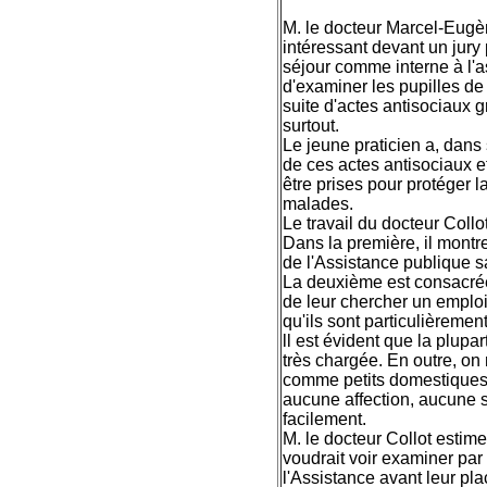
M. le docteur Marcel-Eugèn
intéressant devant un jury
séjour comme interne à l'as
d'examiner les pupilles de
suite d'actes antisociaux g
surtout.
Le jeune praticien a, dans
de ces actes antisociaux e
être prises pour protéger l
malades.
Le travail du docteur Coll
Dans la première, il montr
de l'Assistance publique 
La deuxième est consacrée
de leur chercher un emploi 
qu'ils sont particulièrement 
ll est évident que la plupa
très chargée. En outre, on n
comme petits domestiques 
aucune affection, aucune 
facilement.
M. le docteur Collot estim
voudrait voir examiner par 
l'Assistance avant leur pl