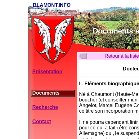
BLAMONT.INFO
Documents su
Retour à la list
Docteu
Présentation
I - Eléments biographiqu
Documents
Né à Chaumont (Haute-Marne
boucher (et conseiller mun
Angelot, Marcel Eugène Col
Recherche
ce titre son incorporation m
Contact
Il ne pourra cependant finir
pour ce qui a failli être c
Allemagne) qui, le suspenda