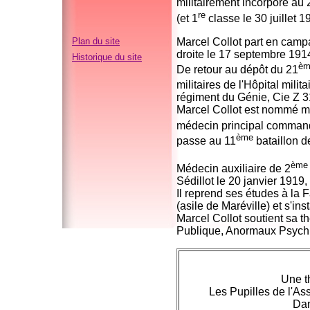
militairement incorporé au 
re
(et 1
classe le 30 juillet 1
Marcel Collot part en campa
Plan du site
droite le 17 septembre 191
Historique du site
èm
De retour au dépôt du 21
militaires de l'Hôpital mili
régiment du Génie, Cie Z 31
Marcel Collot est nommé méd
médecin principal command
ème
passe au 11
bataillon d
ème
Médecin auxiliaire de 2
Sédillot le 20 janvier 1919
Il reprend ses études à la
(asile de Maréville) et s'
Marcel Collot soutient sa t
Publique, Anormaux Psychi
Une t
Les Pupilles de l'As
Dan