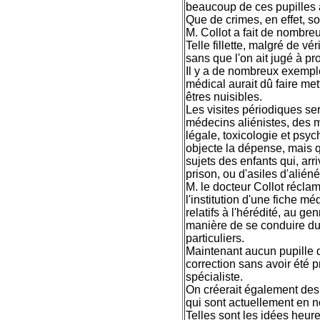
beaucoup de ces pupilles à
Que de crimes, en effet, 
M. Collot a fait de nombreu
Telle fillette, malgré de vé
sans que l'on ait jugé à pr
Il y a de nombreux exempl
médical aurait dû faire met
êtres nuisibles.
Les visites périodiques ser
médecins aliénistes, des m
légale, toxicologie et psyc
objecte la dépense, mais q
sujets des enfants qui, ar
prison, ou d'asiles d'aliéné
M. le docteur Collot récla
l'institution d'une fiche 
relatifs à l'hérédité, au g
manière de se conduire du 
particuliers.
Maintenant aucun pupille d
correction sans avoir été
spécialiste.
On créerait également de
qui sont actuellement en no
Telles sont les idées heu