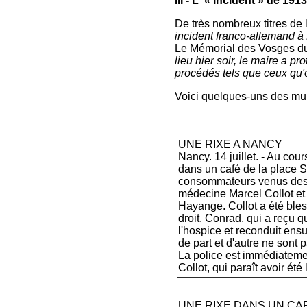
III - L' « incident » de 1913
De très nombreux titres de 
incident franco-allemand à
Le Mémorial des Vosges du 
lieu hier soir, le maire a p
procédés tels que ceux qu'o
Voici quelques-uns des mult
UNE RIXE A NANCY
Nancy. 14 juillet. - Au cou
dans un café de la place 
consommateurs venus des p
médecine Marcel Collot et 
Hayange. Collot a été ble
droit. Conrad, qui a reçu 
l'hospice et reconduit ens
de part et d'autre ne sont 
La police est immédiatemen
Collot, qui paraît avoir été 
UNE RIXE DANS UN CA