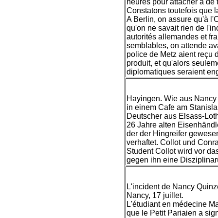
heures pour attacher à de te
Constatons toutefois que l
A Berlin, on assure qu'à l'
qu'on ne savait rien de l'i
autorités allemandes et fr
semblables, on attende avan
police de Metz aient reçu d
produit, et qu'alors seulem
diplomatiques seraient en
Hayingen. Wie aus Nancy 
in einem Cafe am Stanisla
Deutscher aus Elsass-Lot
26 Jahre alten Eisenhändl
der der Hingreifer gewese
verhaftet. Collot und Conr
Student Collot wird vor da
gegen ihn eine Disziplinar
L'incident de Nancy Quinze 
Nancy, 17 juillet.
L'étudiant en médecine Mar
que le Petit Pariaien a sig