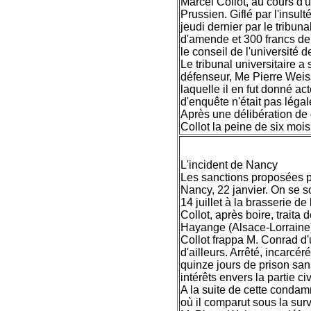
Marcel Collot, au cours d'u
Prussien. Giflé par l'insul
jeudi dernier par le tribun
d'amende et 300 francs de
le conseil de l'université 
Le tribunal universitaire a 
défenseur, Me Pierre Weis
laquelle il en fut donné ac
d'enquête n'était pas léga
Après une délibération de 
Collot la peine de six mois
L'incident de Nancy
Les sanctions proposées pa
Nancy, 22 janvier. On se so
14 juillet à la brasserie 
Collot, après boire, traita
Hayange (Alsace-Lorraine),
Collot frappa M. Conrad d'
d'ailleurs. Arrêté, incarcér
quinze jours de prison sa
intérêts envers la partie civ
A la suite de cette condamna
où il comparut sous la surv