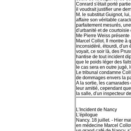
Conrard s'était porté parti
il voudrait justifier une 
M. le substitut Guignot, lui
affaire son véritable carac
parfaitement mesurés, une a
d'urbanité et de courtoisi
Me Pierre Weiss présente a
Marcel Collot. Il montre à 
inconsidéré, étourdi, d'un
voyait, ce soir là, des Pru
hantise de tout incident di
que le poids léger des fai
le cas sera en outre jugé, 
Le tribunal condamne Collo
de dommages envers la part
A la sortie, les camarades 
leur amitié, cependant qu
la salle, d'un inspecteur d
L'Incident de Nancy
L'épilogue
Nancy. 18 juillet. - Hier ma
en médecine Marcel Collot,
un grand café de Nancy, s'