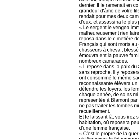
dernier. Il le ramenait en 
grandeur d'âme de votre fils 
rendait pour mes deux camar
d'eux, et assassina le plus
« Le sergent le vengea imm
malheureusement rien faire p
reposa dans le cimetière 
Français qui sont morts au
chasseurs à cheval, blessé
émouvraient la pauvre famil
nombreux camarades.
« Il repose dans la paix du
sans reproche. Il y reposer
ont consommé le même sacri
reconnaissante élèvera un
défendre les foyers, les fem
chaque année, de soins minu
représentée à Blamont par 
ne pas traiter les tombes mi
recueillement.
Et le laissant là, vous irez 
habitation, où reposera peut
d'une femme française.
« C'est le propre de la guer