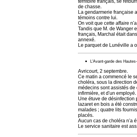
territoire français, se retou
de chasse.
La gendarmerie française a 
témoins contre lui.
On voit que cette affaire n'
Tandis que M. de Wanger et 
français, Marchal était dans
annexé.
Le parquet de Lunéville a o
L'Avant-garde des Hautes
Avricourt, 2 septembre.
Ce matin a commencé le serv
choléra, sous la direction
médecins sont assistés de d
infirmière, et d'un employé.
Une étuve de désinfection p
lazaret en bois a été const
malades ; quatre lits fourn
placés.
Aucun cas de choléra n'a ét
Le service sanitaire est as