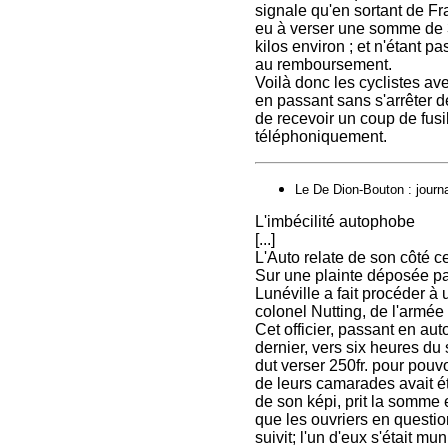
signale qu'en sortant de Fr
eu à verser une somme de 
kilos environ ; et n'étant 
au remboursement.
Voilà donc les cyclistes av
en passant sans s'arrêter d
de recevoir un coup de fusi
téléphoniquement.
Le De Dion-Bouton : journal
L'imbécilité autophobe
[...]
L'Auto relate de son côté ce
Sur une plainte déposée pa
Lunéville a fait procéder à
colonel Nutting, de l'armée
Cet officier, passant en au
dernier, vers six heures du s
dut verser 250fr. pour pouv
de leurs camarades avait é
de son képi, prit la somme e
que les ouvriers en questio
suivit; l'un d'eux s'était mu