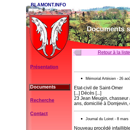
BLAMONT.INFO
Documents su
Retour à la list
Présentation
Mémorial Artésien - 26 ao
Documents
Etat-civil de Saint-Omer
[...] Décès [...]
‭23 Jean Meugin, chasseur au
Recherche
ans, domicilié ‭à Domjevin, 
Contact
Journal du Loiret - 8 mars
Nouveau procédé infaillibl