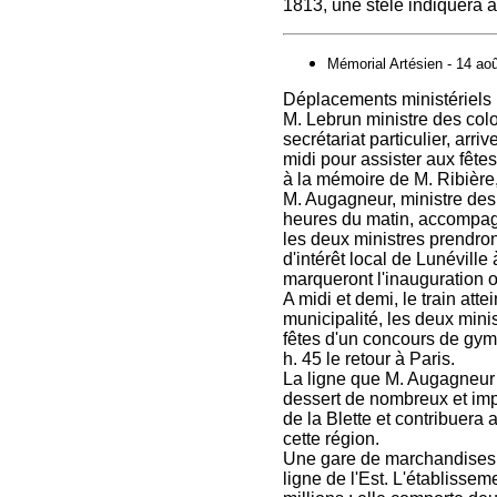
‭1813, une stèle indiquera 
Mémorial Artésien - 14 ao
Déplacements ministériels
M. Lebrun ministre des col
secrétariat particulier, arr
midi pour assister aux fête
‭à la mémoire de M. Ribière,
M. Augagneur, ministre des t
heures du matin, accompagné
les deux ministres prendront
d'intérêt local de Lunévill
marqueront l'inauguration of
A midi et demi, le train att
municipalité, les deux minis
fêtes d'un concours de gymna
h. ‭45 le retour ‭à Paris.
La ligne que M. Augagneur v
dessert de nombreux et impo
de la Blette et contribuera
cette région.
Une gare de marchandises a 
ligne de l'Est. L'établissem