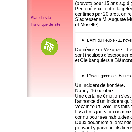
(breveté pour 15 ans s.g.d.g
Peu coûteux contre la gelé
centimes par 20 ares, on re
Plan du site
S'adresser à M. Auguste Ma
Historique du site
et-Moselle).
L'Ami du Peuple - 11 nov
Domèvre-sur-Vezouze. - Les
sont inculpés d'escroqueri
et Cie banquiers à Blâmont.
L'Avant-garde des Hautes
Un incident de frontière.
Nancy, 16 octobre.
Une certaine émotion s'est
l'annonce d'un incident qu
Vexaincourt. Voici les faits :
II y a trois jours, un nomm
connu pour ses habitudes de
Deux douaniers allemands, 
pouvant y parvenir, ils tirè