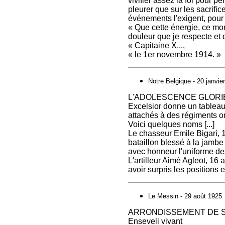
vivifier assez la foi pour 
pleurer que sur les sacrifi
événements l'exigent, pour é
« Que cette énergie, ce mor
douleur que je respecte et d
« Capitaine X...,
« le 1er novembre 1914. »
Notre Belgique - 20 janvie
L'ADOLESCENCE GLORI
Excelsior donne un tableau 
attachés à des régiments o
Voici quelques noms [...]
Le chasseur Emile Bigari, 
bataillon blessé à la jambe 
avec honneur l'uniforme de
L'artilleur Aimé Agleot, 16
avoir surpris les positions 
Le Messin - 29 août 1925
ARRONDISSEMENT DE
Enseveli vivant