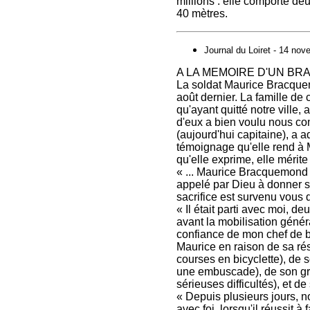
millions ‭: elle comporte de
‭40 mètres.
Journal du Loiret - 14 no
A LA MEMOIRE D'UN BR
La soldat Maurice Bracquem
août dernier. La famille de 
qu'ayant quitté notre ville
d'eux a bien voulu nous com
(aujourd'hui capitaine), a 
témoignage qu'elle rend à
qu'elle exprime, elle mérite 
« ... Maurice Bracquemond 
appelé par Dieu à donner sa
sacrifice est survenu vous d
« Il était parti avec moi, d
avant la mobilisation généra
confiance de mon chef de ba
Maurice en raison de sa rés
courses en bicyclette), de 
une embuscade), de son gra
sérieuses difficultés), et de
« Depuis plusieurs jours,
avec foi, lorsqu'il réussit 