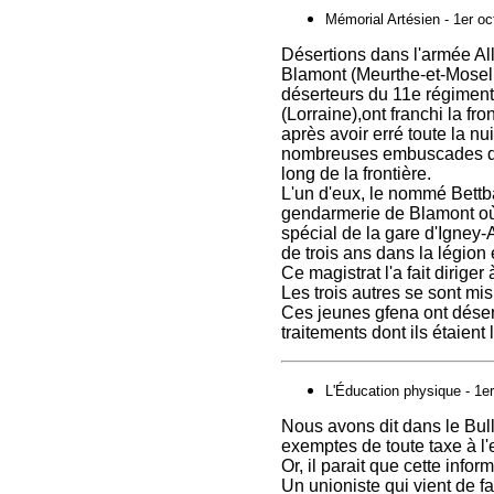
Mémorial Artésien - 1er o
Désertions dans l'armée A
Blamont ‭(Meurthe-et-Moselle
déserteurs du 11e régiment
‭(Lorraine),ont franchi la f
après avoir erré toute la 
nombreuses embuscades de
long de la frontière.
L'un d'eux, le nommé Bettba
gendarmerie de Blamont où 
spécial de la gare d'Igney-
de trois ans dans la légion 
Ce magistrat l'a fait diriger 
Les trois autres se sont mis 
Ces jeunes gfena ont déser
traitements dont ils ‭étaient
L'Éducation physique - 1
Nous avons dit dans le Bul
exemptes de toute taxe à l
Or, il parait que cette info
Un unioniste qui vient de 