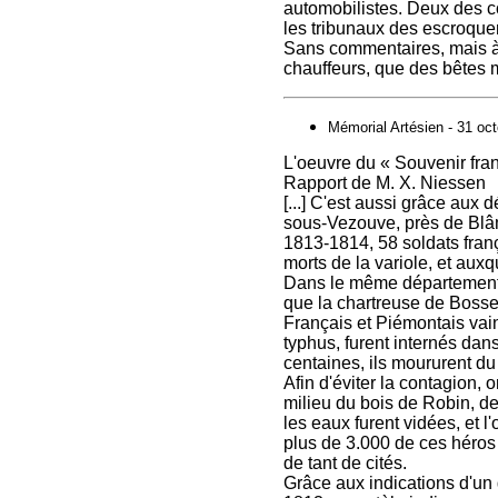
automobilistes. Deux des c
les tribunaux des escroquer
Sans commentaires, mais à 
chauffeurs, que des bêtes m
Mémorial Artésien - 31 oc
L'oeuvre du « Souvenir fra
Rapport de M. X. Niessen
[...] C'est aussi grâce aux
sous-Vezouve, près de Blâm
‭1813-‭1814, ‭58 soldats fra
morts de la variole, et aux
Dans le même département, 
que la chartreuse de Bosser
Français et Piémontais vainq
typhus, furent internés dans
centaines, ils moururent du 
Afin d'éviter la contagion,
milieu du bois de Robin, de
les eaux furent vidées, et 
plus de ‭3.000 de ces héros 
de tant de cités.
Grâce aux indications d'un g