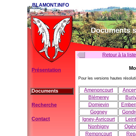
BLAMONT.INFO
Documents su
Retour à la list
Mo
Présentation
Pour les versions hautes résolut
Amenoncourt
Ancerv
Documents
Blémerey
Buriv
Domjevin
Ember
Recherche
Gogney
Gondr
Contact
Igney-Avricourt
Lein
Nonhigny
Ogévi
Remoncourt
Rep