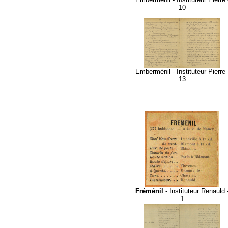
10
Emberménil - Instituteur Pierre 
13
Fréménil
- Instituteur Renauld 
1