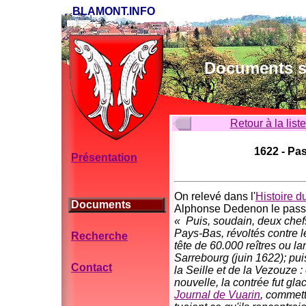
BLAMONT.INFO
Documents su
Retour à la list
1622 - Pa
Présentation
On relevé dans l'
Histoire 
Documents
Alphonse Dedenon le passa
« Puis, soudain, deux chef
Pays-Bas, révoltés contre le
Recherche
tête de 60.000 reîtres ou 
Sarrebourg (juin 1622); pui
Contact
la Seille et de la Vezouze :
nouvelle, la contrée fut gl
Journal de Vuarin
, commett