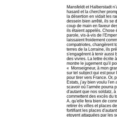
Mansfeldt et Halberstadt n'
hasard et la chercher promp
la désertion en vidait les ra
dessein bien arrêté, ils se 
coup de main en faveur des
ils étaient appelés. Chose 
parole, vis-à-vis de l'Empere
laissaient froidement comm
compatriotes, changèrent to
terres de la Lorraine, ils p
s'engagèrent à tenir aussi b
des vivres. La lettre écrite
montre le jugement qu'il po
« Monseigneur, à mon grand 
sur tel subject qui est pour
pour tirer vers France. Or, p
Estats, j'ay bien voulu l'en
scavoir où l'armée pourra p
d'autant que nos soldatz, 
commettent des excès du tou
A. qu'elle fera bien de com
retirer ès villes et places 
fortifiant les places d'auta
etoyent attaquées par les so