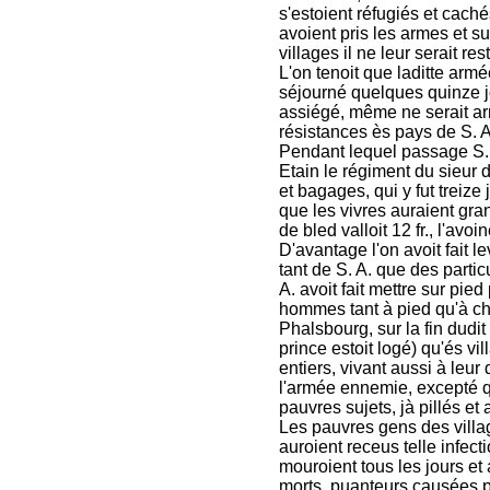
s'estoient réfugiés et cach
avoient pris les armes et su
villages il ne leur serait r
L'on tenoit que laditte armé
séjourné quelques quinze jo
assiégé, même ne serait arre
résistances ès pays de S. A
Pendant lequel passage S. À
Etain le régiment du sieu
et bagages, qui y fut treize
que les vivres auraient gra
de bled valloit 12 fr., l'avoine
D'avantage l'on avoit fait l
tant de S. A. que des partic
A. avoit fait mettre sur pied
hommes tant à pied qu'à ch
Phalsbourg, sur la fin dudit 
prince estoit logé) qu'és vi
entiers, vivant aussi à leur
l'armée ennemie, excepté qu'
pauvres sujets, jà pillés et
Les pauvres gens des villag
auroient receus telle infect
mouroient tous les jours et
morts, puanteurs causées p