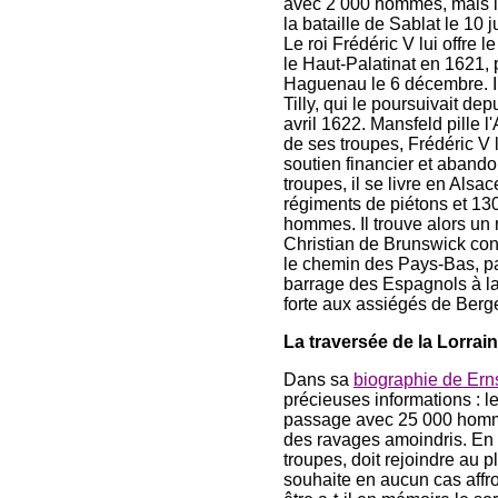
avec 2 000 hommes, mais i
la bataille de Sablat le 10 
Le roi Frédéric V lui offr
le Haut-Palatinat en 1621, 
Haguenau le 6 décembre. Il 
Tilly, qui le poursuivait de
avril 1622. Mansfeld pille 
de ses troupes, Frédéric V 
soutien financier et abando
troupes, il se livre en Alsa
régiments de piétons et 13
hommes. Il trouve alors un 
Christian de Brunswick con
le chemin des Pays-Bas, pass
barrage des Espagnols à la 
forte aux assiégés de Ber
La traversée de la Lorrai
Dans sa
biographie de Ern
précieuses informations : l
passage avec 25 000 hommes,
des ravages amoindris. En e
troupes, doit rejoindre au 
souhaite en aucun cas affro