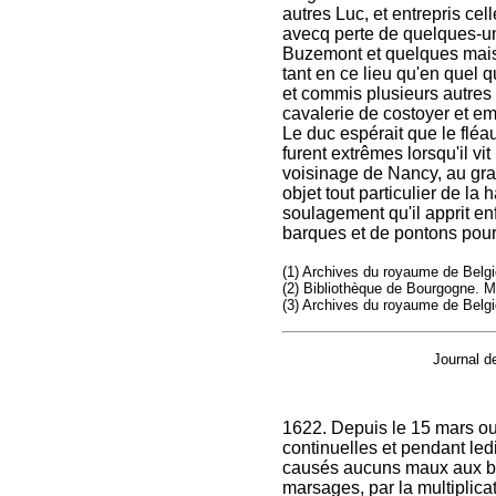
autres Luc, et entrepris ce
avecq perte de quelques-uns
Buzemont et quelques maiso
tant en ce lieu qu'en quel 
et commis plusieurs autres
cavalerie de costoyer et em
Le duc espérait que le fléa
furent extrêmes lorsqu'il vi
voisinage de Nancy, au gra
objet tout particulier de la
soulagement qu'il apprit en
barques et de pontons pour 
(1) Archives du royaume de Belgiq
(2) Bibliothèque de Bourgogne. M
(3) Archives du royaume de Belgi
Journal d
1622. Depuis le 15 mars o
continuelles et pendant led
causés aucuns maux aux biens
marsages, par la multiplica