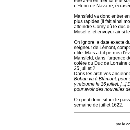
être a-t-il en mémoire le s
d'Henri de Navarre, écrasé
Mansfeld va donc entrer en 
plus rapides (il fait ainsi 
atteindre Corny où le duc de
Moselle, et envoyer ainsi l
On ignore la date exacte du
seigneur de Lémont, compo
utile. Mais a-t-il permis d'
Mansfeld, dans l'urgence de t
colère du Duc de Lorraine dè
25 juillet ?
Dans les archives anciennes
Boban va à Blâmont, pour s
y retourne le 16 juillet. [.
pour avoir des nouvelles d
On peut donc situer le pas
semaine de juillet 1622.
par le c