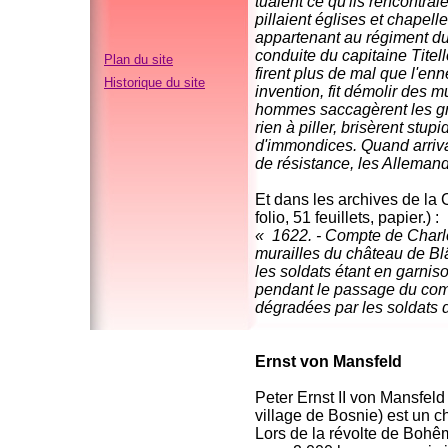
tuaient ce qu'ils rencontrai
pillaient églises et chapel
appartenant au régiment d
conduite du capitaine Titell
Plan du site
firent plus de mal que l'enn
Historique du site
invention, fit démolir des 
hommes saccagèrent les gran
rien à piller, brisèrent stup
d'immondices. Quand arriva 
de résistance, les Allemand
Et dans les archives de la
folio, 51 feuillets, papier.) :
« 1622. - Compte de Charle
murailles du château de Blâ
les soldats étant en garniso
pendant le passage du comt
dégradées par les soldats d
Ernst von Mansfeld
Peter Ernst II von Mansfel
village de Bosnie) est un c
Lors de la révolte de Boh