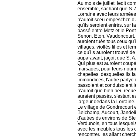
Au mois de juillet, ledit c
ensemble, sachant que S. 
Lorraine avec leurs armée
n'auroit sceu empeschcr, d'a
qu'ils seroient entrés, sur la
passé entre Metz et le Pont
Senon, Eton, Vaudoncourt, 
auroient tués tous ceux qu'
villages, viollés filles et 
ce qu'ils auroient trouvé de
auparavant, jaçoit que S. A. 
Qui plus est auroient coupé
marsages, pour leurs nourri
chapelles, desquelles ils fa
immondices, l'autre partye 
passoient et conduisoient 
n'auroit que bien peu recue
auraient passés, s'estant es
largeur dedans la Lorraine.
Le village de Gondrecourt e
Belchamp, Aucourt, Jandeli
d'autres ès environs de St
Verdunois, en tous lesquels
avec les meubles tous les 
rencontrer, les allant cher