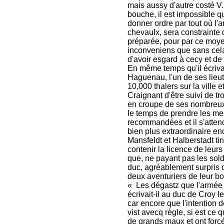
mais aussy d'autre costé V
bouche, il est impossible qu
donner ordre par tout où l
chevaulx, sera constrainte 
préparée, pour par ce moyen
inconveniens que sans cela
d'avoir esgard à cecy et de c
En même temps qu'il écrivai
Haguenau, l'un de ses lieut
10,000 thalers sur la ville 
Craignant d'être suivi de tr
en croupe de ses nombreux 
le temps de prendre les me
recommandées et il s'attend
bien plus extraordinaire en
Mansfeldt et Halberstadt tinr
contenir la licence de leurs 
que, ne payant pas les sold
duc, agréablement surpris d
deux aventuriers de leur b
« Les dégastz que l'armée 
écrivait-il au duc de Croy l
car encore que l'intention 
vist avecq règle, si est ce 
de grands maux et ont forc