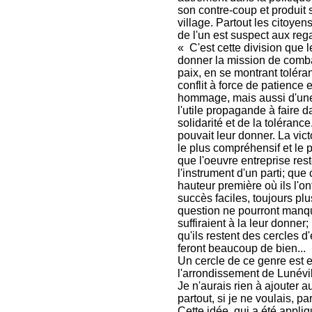
son contre-coup et produit 
village. Partout les citoyen
de l'un est suspect aux rega
« C'est cette division que 
donner la mission de combatt
paix, en se montrant toléran
conflit à force de patience 
hommage, mais aussi d'une ex
l'utile propagande à faire 
solidarité et de la tolérance
pouvait leur donner. La vict
le plus compréhensif et le 
que l'oeuvre entreprise res
l'instrument d'un parti; qu
hauteur première où ils l'on
succès faciles, toujours pl
question ne pourront manque
suffiraient à la leur donner
qu'ils restent des cercles d
feront beaucoup de bien...
Un cercle de ce genre est e
l'arrondissement de Lunévil
Je n'aurais rien à ajouter a
partout, si je ne voulais, par
Cette idée, qui a été appliq