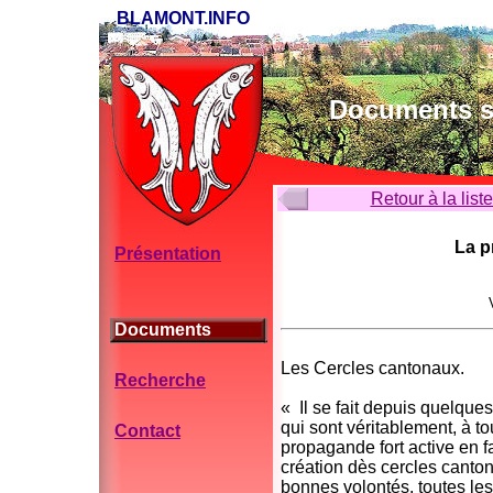
BLAMONT.INFO
Documents su
Retour à la list
La pr
Présentation
Documents
Les Cercles cantonaux.
Recherche
« Il se fait depuis quelque
qui sont véritablement, à to
Contact
propagande fort active en f
création dès cercles canto
bonnes volontés, toutes le