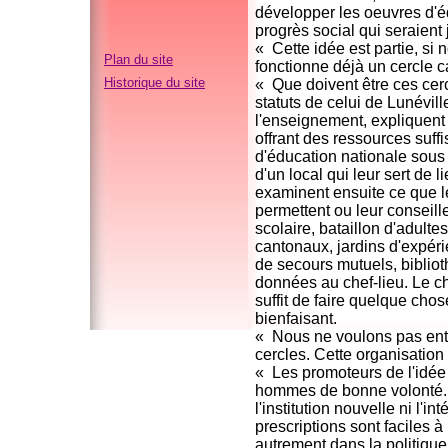
développer les oeuvres d'éd
progrès social qui seraient 
« Cette idée est partie, si
Plan du site
fonctionne déjà un cercle ca
Historique du site
« Que doivent être ces cerc
statuts de celui de Lunévil
l'enseignement, expliquent
offrant des ressources suffi
d'éducation nationale sous 
d'un local qui leur sert de l
examinent ensuite ce que le
permettent ou leur conseill
scolaire, bataillon d'adult
cantonaux, jardins d'expéri
de secours mutuels, biblio
données au chef-lieu. Le cha
suffit de faire quelque chos
bienfaisant.
« Nous ne voulons pas entre
cercles. Cette organisation
« Les promoteurs de l'idée 
hommes de bonne volonté. I
l'institution nouvelle ni l'i
prescriptions sont faciles à
autrement dans la politique. 