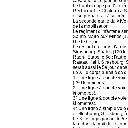
cavalerie le 2e jour au soir 
Le front occupé par l'armée
Réchicourt-le-Château à Sa
et se préparerait à se précip
La seconde partie du XIVe 
de la mobilisation.
Le régiment d'infanterie sta
Sainte-Marie-aux-Mines (100 
Dié le 6e jour.
Le restant du corps d'armée,
Strasbourg, Saales (120 kilom
Raon-l'Etape le 6e ; l'autre
Rastatt, Kehl, Strasbourg, 
serait aussi le 5e jour dans 
Le XIIIe corps aurait à sa d
1° Une ligne à double voie
(250 kilomètres).
2° Une ligne à double voie
kilomètres).
3° Une ligne à double voie 
kilomètres).
4° Une ligne à simple voie 
d'Offenbourg, Strasbourg à
Le XIIIe corps partant le 5e
tard dans la nuit de ce jour.