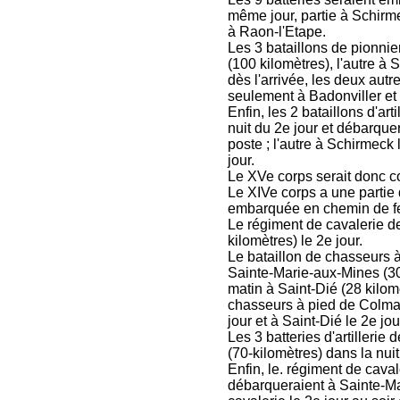
même jour, partie à Schirmec
à Raon-l'Etape.
Les 3 bataillons de pionnie
(100 kilomètres), l'autre à
dès l'arrivée, les deux autr
seulement à Badonviller et 
Enfin, les 2 bataillons d'ar
nuit du 2e jour et débarquera
poste ; l'autre à Schirmeck 
jour.
Le XVe corps serait donc c
Le XIVe corps a une partie 
embarquée en chemin de fer 
Le régiment de cavalerie de
kilomètres) le 2e jour.
Le bataillon de chasseurs à
Sainte-Marie-aux-Mines (30 ki
matin à Saint-Dié (28 kilom
chasseurs à pied de Colmar,
jour et à Saint-Dié le 2e j
Les 3 batteries d'artilleri
(70-kilomètres) dans la nuit 
Enfin, le. régiment de cava
débarqueraient à Sainte-Mar