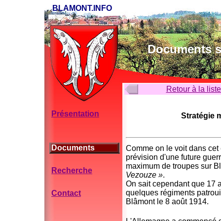
BLAMONT.INFO
Documents su
Retour à la list
Présentation
Stratégie m
Documents
Comme on le voit dans cet 
prévision d'une future gue
maximum de troupes sur B
Recherche
Vezouze »
.
On sait cependant que 17 ans
quelques régiments patroui
Contact
Blâmont le 8 août 1914.