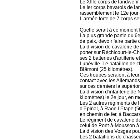
Le XIIIe corps de landwehr p
Le Ier corps bavarois de la
rassemblement le 12e jour 
L'armée forte de 7 corps se
Quelle serait à ce moment l
La plus grande partie du 6
de paix, devoir faire partie
La division de cavalerie de
porter sur Réchicourt-le-C
ses 2 batteries d'artillerie
Lunéville. Le bataillon de 
Blâmont (25 kilomètres).
Ces troupes seraient à leur p
contact avec les Allemands
sur ces derniers la supérior
La division d'infanterie de
kilomètres) le 2e jour, en
Les 2 autres régiments de la
d'Epinal, à Raon-l'Etape (5
en chemin de fer, à Baccarat
Le régiment de cavalerie de
celui de Pont-à-Mousson à C
La division des Vosges pour
Les 2 bataillons de chasseu