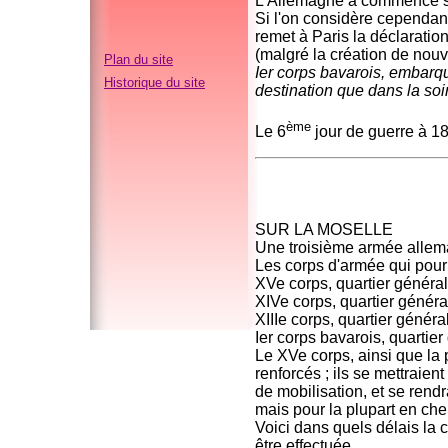
L'Allemagne a commencé sa
Si l'on considère cependan
remet à Paris la déclaratio
(malgré la création de nou
Plan du site
Ier corps bavarois, embarqu
Historique du site
destination que dans la soi
ème
Le 6
jour de guerre à 18
SUR LA MOSELLE
Une troisième armée allema
Les corps d'armée qui pourr
XVe corps, quartier généra
XIVe corps, quartier généra
XIIIe corps, quartier général
Ier corps bavarois, quartie
Le XVe corps, ainsi que la p
renforcés ; ils se mettraie
de mobilisation, et se rendr
mais pour la plupart en che
Voici dans quels délais la 
être effectuée.