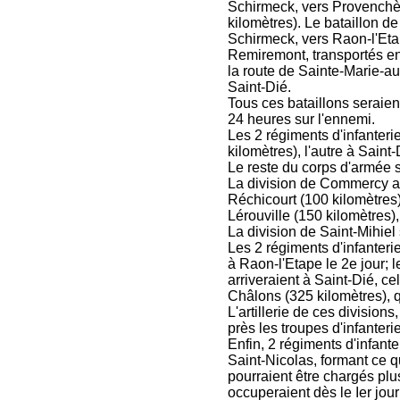
Schirmeck, vers Provenchèr
kilomètres). Le bataillon d
Schirmeck, vers Raon-l'Eta
Remiremont, transportés en
la route de Sainte-Marie-a
Saint-Dié.
Tous ces bataillons seraien
24 heures sur l'ennemi.
Les 2 régiments d'infanterie
kilomètres), l'autre à Saint-
Le reste du corps d'armée s
La division de Commercy arri
Réchicourt (100 kilomètres)
Lérouville (150 kilomètres),
La division de Saint-Mihiel
Les 2 régiments d'infanteri
à Raon-l'Etape le 2e jour; 
arriveraient à Saint-Dié, cel
Châlons (325 kilomètres), 
L'artillerie de ces divisions
près les troupes d'infanterie
Enfin, 2 régiments d'infante
Saint-Nicolas, formant ce q
pourraient être chargés plu
occuperaient dès le Ier jour