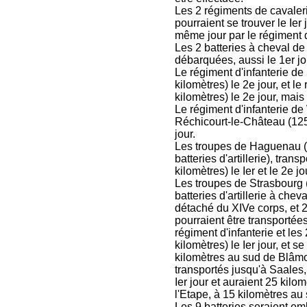
Les 2 régiments de cavaleri
pourraient se trouver le Ier 
même jour par le régiment d
Les 2 batteries à cheval de
débarquées, aussi le 1er jo
Le régiment d'infanterie de
kilomètres) le 2e jour, et l
kilomètres) le 2e jour, mais
Le régiment d'infanterie de
Réchicourt-le-Château (125 
jour.
Les troupes de Haguenau (1 
batteries d'artillerie), tra
kilomètres) le Ier et le 2e j
Les troupes de Strasbourg (
batteries d'artillerie à cheva
détaché du XIVe corps, et 2 
pourraient être transportées
régiment d'infanterie et le
kilomètres) le Ier jour, et s
kilomètres au sud de Blâmon
transportés jusqu'à Saales, 
Ier jour et auraient 25 kilo
l'Etape, à 15 kilomètres au
Les 9 batteries seraient emb