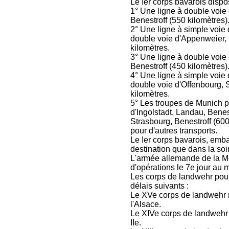
Le Ier corps bavarois dispo
1° Une ligne à double voie
Benestroff (550 kilomètres)
2° Une ligne à simple voie 
double voie d'Appenweier, 
kilomètres.
3° Une ligne à double voie
Benestroff (450 kilomètres)
4° Une ligne à simple voie 
double voie d'Offenbourg, 
kilomètres.
5° Les troupes de Munich p
d'Ingolstadt, Landau, Benest
Strasbourg, Benestroff (600
pour d'autres transports.
Le Ier corps bavarois, emba
destination que dans la soi
L'armée allemande de la M
d'opérations le 7e jour au m
Les corps de landwehr pour
délais suivants :
Le XVe corps de landwehr r
l'Alsace.
Le XIVe corps de landwehr p
IIe.