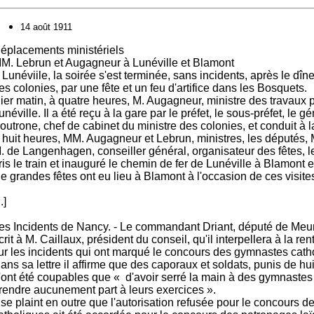
14 août 1911
éplacements ministériels
M. Lebrun et Augagneur à Lunéville et Blamont
 Lunéviile, la soirée s'est terminée, sans incidents, après le dîne
es colonies, par une fête et un feu d'artifice dans les Bosquets.
ier matin, à quatre heures, M. Augagneur, ministre des travaux pu
unéville. Il a été reçu à la gare par le préfet, le sous-préfet, le 
outrone, chef de cabinet du ministre des colonies, et conduit à l
 huit heures, MM. Augagneur et Lebrun, ministres, les députés, 
. de Langenhagen, conseiller général, organisateur des fêtes, l
ris le train et inauguré le chemin de fer de Lunéville à Blamont e
e grandes fêtes ont eu lieu à Blamont à l'occasion de ces visite
..]
es Incidents de Nancy. - Le commandant Driant, député de Meur
crit à M. Caillaux, président du conseil, qu'il interpellera à la 
ur les incidents qui ont marqué le concours des gymnastes cath
ans sa lettre il affirme que des caporaux et soldats, punis de hui
'ont été coupables que « d'avoir serré la main à des gymnastes
rendre aucunement part à leurs exercices ».
l se plaint en outre que l'autorisation refusée pour le concours 