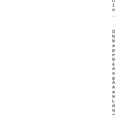
c
1
c
D
M
M
s
p
m
M
à
A
n
g
A
A
a
l
L
d
l
r