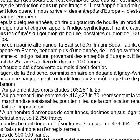
ays de production dans un port français ; il est frappé d'un droit
ent kilos quand il nous arrive « des entrepôts d'Europe », c'est-à
tranger européen.
epuis quelques années, on tire du goudron de houille un produi
'indigo naturel et qu'on appelle l'indigo synthétique. Il rentre dan
ous les dérivés du goudron de houille, passibles du droit de 100
ilos.
ne compagnie allemande, la Badische Anilin uni Soda Fabrik, 
mporté en France, pendant plus d'une année, de l'Indigo synthét
omme « indigo naturel provenant des entrepôts d'Europe ». Elle 
roit de 25 francs au lieu du droit de 100 francs.
a fraude a été découverte au mois d'août dernier.
'agent de la Badische, commissionnaire en douane à Igney-Avric
ondamné par jugement contradictoire du 25 août, en justice de 
lamont :
° Au paiement des droits éludés : 63,287 fr. 25.
° Au paiement d'une somme de 413,427 fr. 70, représentant la va
a marchandise saisissable, pour tenir lieu de la confiscation re
e fait de l'importation.
° A un nombre d'amendes de cent francs, décimes en sus, égal 
éclarations, soit 2,750 francs.
a badische doit donc au Trésor fransais un total de 479,464 fr. 9
es frais de timbre et d'enregistrement.
rès de 500,000 francs.