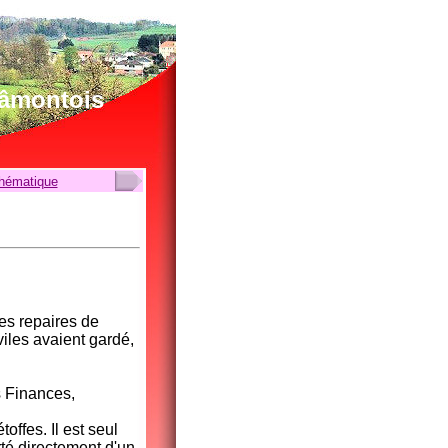
lâmontois
thématique
es repaires de
viles avaient gardé,
s Finances,
offes. Il est seul
rté directement d'un