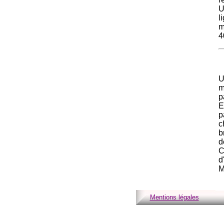
U
l
m
4
U
m
p
E
p
c
b
d
C
d
M
Mentions légales