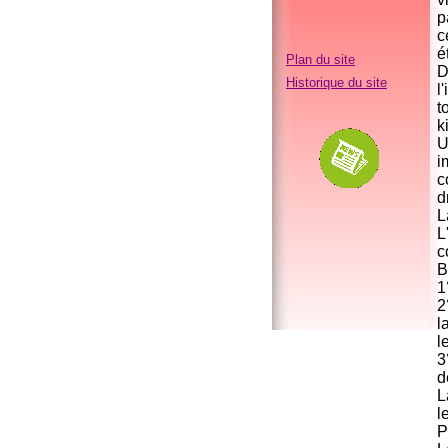
p
c
é
Plan du site
D
Historique du site
l
t
k
U
i
c
d
L
L
c
B
1
2
l
l
3
d
L
l
P