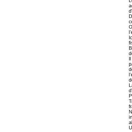
L
a
d
D
c
O
l
I
f
B
d
I
p
d
l
d
L
d
P
T
f
N
i
a
U