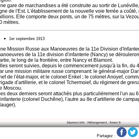
ne gare de marchandises a été construite au sortir de Lunéville
igne de l'Est. L'établissement de la nouvelle voie ferrée a coûté,
illions. Elle comporte deux ponts, un de 75 mètres, sur la Vezou
0 mètres.
1er septembre 1913
ne Mission Russe aux Manoeuvres de la 11e Division d'Infanteri
anoeuvres de la 11e division d'infanterie (Nancy) se dérouleron
artie, le long de la frontière, entre Nancy et Blamont.
lles seront suivies, depuis le commencement jusqu'à la fin, du 
ar une mission militaire russe comprenant: le général-major Dan
hef de l'état-major, et le colonel Enkel ; le colonel Anoyef, com
rigade d'artillerie, et le colonel Tchermoief, du régiment de gren
e Moscou.
es deux derniers seront attachés plus particulièrement l'un au 
'infanterie (colonel Duchêne), l'autre au 8e d'artillerie de camp
auger).
blamont.info - Hébergement : Amen.fr
Partagez :