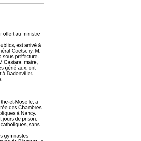
r offert au ministre
blics, est arrivé à
général Goetschy, M.
a sous-préfecture.
M Castara, maire,
es généraux, ont
t à Badonviller.
s.
the-et-Moselle, a
rentrée des Chambres
oliques à Nancy.
t jours de prison,
 catholiques, sans
des gymnastes