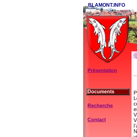
BLAMONT.INFO
Présentation
Documents
P
L
c
Recherche
e
V
Contact
V
l
N
v