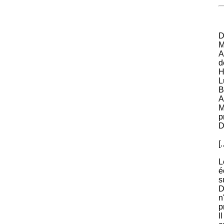
D
M
A
d
H
L
B
A
M
p
D
[.
L
é
s
D
n
p
I