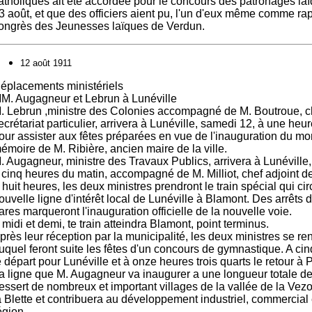
atholiques ait été accordée pour le concours des patronages la
3 août, et que des officiers aient pu, l'un d'eux même comme rap
ongrès des Jeunesses laïques de Verdun.
12 août 1911
éplacements ministériels
M. Augagneur et Lebrun à Lunéville
. Lebrun ,ministre des Colonies accompagné de M. Boutroue, c
ecrétariat particulier, arrivera à Lunéville, samedi 12, à une heur
our assister aux fêtes préparées en vue de l'inauguration du m
émoire de M. Ribière, ancien maire de la ville.
. Augagneur, ministre des Travaux Publics, arrivera à Lunévill
 cinq heures du matin, accompagné de M. Milliot, chef adjoint d
 huit heures, les deux ministres prendront le train spécial qui cir
ouvelle ligne d'intérêt local de Lunéville à Blamont. Des arrêt
ares marqueront l'inauguration officielle de la nouvelle voie.
 midi et demi, te train atteindra Blamont, point terminus.
près leur réception par la municipalité, les deux ministres se re
uquel feront suite les fêtes d'un concours de gymnastique. A cin
e départ pour Lunéville et à onze heures trois quarts le retour à P
a ligne que M. Augagneur va inaugurer a une longueur totale de 
essert de nombreux et important villages de la vallée de la Vezo
a Blette et contribuera au développement industriel, commercial 
égion.