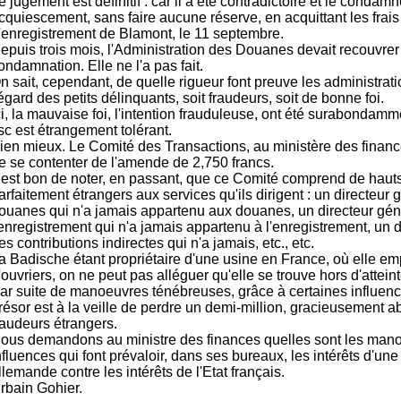
e jugement est définitif : car il a été contradictoire et le conda
cquiescement, sans faire aucune réserve, en acquittant les frais
'enregistrement de Blamont, le 11 septembre.
epuis trois mois, l'Administration des Douanes devait recouvrer
ondamnation. Elle ne l'a pas fait.
n sait, cependant, de quelle rigueur font preuve les administrati
'égard des petits délinquants, soit fraudeurs, soit de bonne foi.
ci, la mauvaise foi, l'intention frauduleuse, ont été surabondam
isc est étrangement tolérant.
ien mieux. Le Comité des Transactions, au ministère des finances
e se contenter de l'amende de 2,750 francs.
l est bon de noter, en passant, que ce Comité comprend de hauts
arfaitement étrangers aux services qu'ils dirigent : un directeur 
ouanes qui n'a jamais appartenu aux douanes, un directeur gén
'enregistrement qui n'a jamais appartenu à l'enregistrement, un 
es contributions indirectes qui n'a jamais, etc., etc.
a Badische étant propriétaire d'une usine en France, où elle em
'ouvriers, on ne peut pas alléguer qu'elle se trouve hors d'atteint
ar suite de manoeuvres ténébreuses, grâce à certaines influence
résor est à la veille de perdre un demi-million, gracieusement
raudeurs étrangers.
ous demandons au ministre des finances quelles sont les mano
nfluences qui font prévaloir, dans ses bureaux, les intérêts d'u
llemande contre les intérêts de l'Etat français.
rbain Gohier.