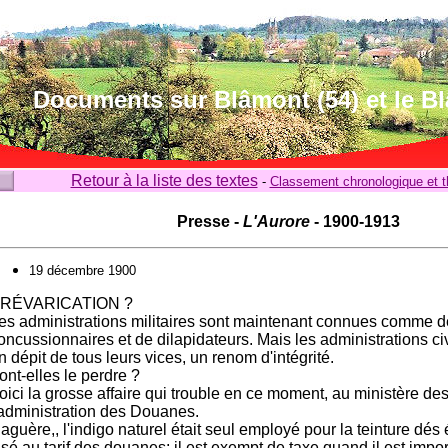
Documents sur Blâmont (54) et le B
Retour à la liste des textes
-
Classement chronologique et 
Presse -
L'Aurore
- 1900-1913
19 décembre 1900
RÉVARICATION ?
es administrations militaires sont maintenant connues comme d
oncussionnaires et de dilapidateurs. Mais les administrations ci
n dépit de tous leurs vices, un renom d'intégrité.
ont-elles le perdre ?
oici la grosse affaire qui trouble en ce moment, au ministère de
'administration des Douanes.
aguère,, l'indigo naturel était seul employé pour la teinture dés ét
isé au tarif des douanes; il est exempt de taxe quand il est impo