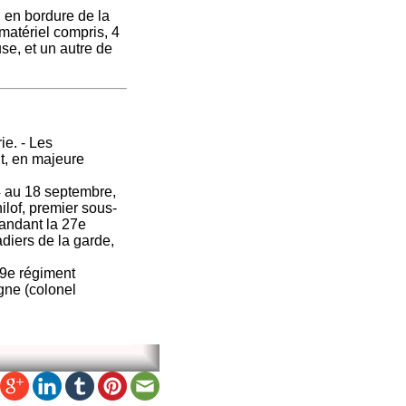
, en bordure de la
 matériel compris, 4
se, et un autre de
e. - Les
t, en majeure
4 au 18 septembre,
ilof, premier sous-
mandant la 27e
adiers de la garde,
69e régiment
agne (colonel