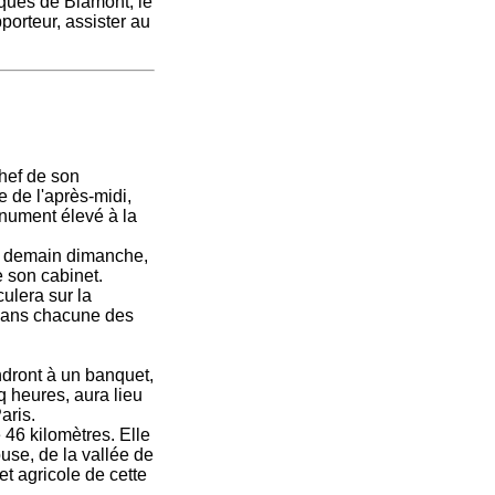
ïques de Blamont, le
porteur, assister au
hef de son
e de l'après-midi,
onument élevé à la
e, demain dimanche,
e son cabinet.
culera sur la
s dans chacune des
ndront à un banquet,
q heures, aura lieu
aris.
46 kilomètres. Elle
use, de la vallée de
et agricole de cette