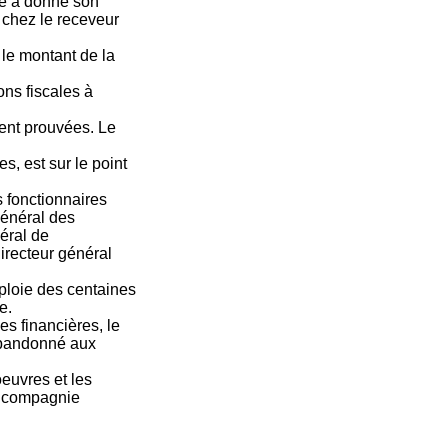
mné a donné son
 chez le receveur
 le montant de la
ons fiscales à
ment prouvées. Le
, est sur le point
 fonctionnaires
général des
éral de
directeur général
ploie des centaines
e.
s financières, le
 abandonné aux
euvres et les
ne compagnie