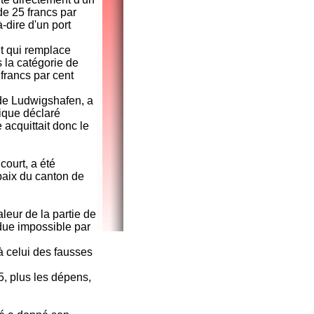
 de 25 francs par
-dire d'un port
t qui remplace
s la catégorie de
 francs par cent
de Ludwigshafen, a
ique déclaré
acquittait donc le
ourt, a été
paix du canton de
leur de la partie de
ndue impossible par
à celui des fausses
5, plus les dépens,