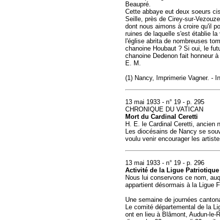
Beaupré.
Cette abbaye eut deux soeurs cist
Seille, près de Cirey-sur-Vezouz
dont nous aimons à croire qu'il po
ruines de laquelle s'est établie l
l'église abrita de nombreuses tom
chanoine Houbaut ? Si oui, le fut
chanoine Dedenon fait honneur à 
E. M.
(1) Nancy, Imprimerie Vagner. - In
13 mai 1933 - n° 19 - p. 295
CHRONIQUE DU VATICAN
Mort du Cardinal Ceretti
H. E. le Cardinal Ceretti, ancien 
Les diocésains de Nancy se souvi
voulu venir encourager les artiste
13 mai 1933 - n° 19 - p. 296
Activité de la Ligue Patriotiqu
Nous lui conservons ce nom, auqu
appartient désormais à la Ligue 
Une semaine de journées canton
Le comité départemental de la Li
ont en lieu à Blâmont, Audun-le