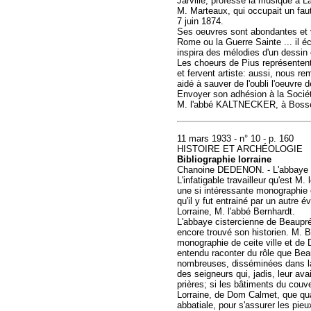
Jarville, professe la musique à L
M. Marteaux, qui occupait un fau
7 juin 1874.
Ses oeuvres sont abondantes et v
Rome ou la Guerre Sainte ... il écr
inspira des mélodies d'un dessin é
Les choeurs de Pius représenten
et fervent artiste: aussi, nous r
aidé à sauver de l'oubli l'oeuvre 
Envoyer son adhésion à la Socié
M. l'abbé KALTNECKER, à Bosserv
11 mars 1933 - n° 10 - p. 160
HISTOIRE ET ARCHÉOLOGIE
Bibliographie lorraine
Chanoine DEDENON. - L'abbaye de
L'infatigable travailleur qu'est M.
une si intéressante monographie et
qu'il y fut entrainé par un autre
Lorraine, M. l'abbé Bernhardt.
L'abbaye cistercienne de Beaupré,
encore trouvé son historien. M. Be
monographie de ceite ville et de D
entendu raconter du rôle que Bea
nombreuses, disséminées dans la 
des seigneurs qui, jadis, leur a
prières; si les bâtiments du couve
Lorraine, de Dom Calmet, que qua
abbatiale, pour s'assurer les pieu