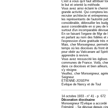
C'est à vous qu'il faut attribuer t
le but et orienté la méthode.
Vous avez ainsi éclairé le chem
grande activité. Qui comptera le
recruter architecte et entreprene
les représentants de l'autorité pu
considérable, débrouiller les budg
aussi considérable en si peu de 
surtout d'un incomparable dévou
En se faisant l'organe de Mgr de 
en parlant au nom des fidèles et 
l'expression d'une gratitude très 
Mais, cher Monseigneur, permette
temps où les diocèses du front é
pour obéir au Vaticanare ad Spiri
apprendre à revivre.
Vous avez ressuscité les églises 
communes de France. Voilà, cher
dans ce diocèses et bien ailleurs,
s'y résigne.
Veuillez, cher Monseigneur, agré
Seigneur.
ETIENNE-JOSEPH
Evêque de Nancy et de Toul
14 octobre 1933 - n° 41 - p. 672
Décoration diocésaine
Monseigneur l'Evêque a accordé 
Fréménil. - Se dévoue depuis cinq