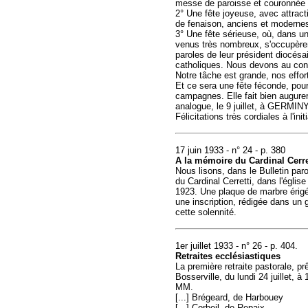
messe de paroisse et couronnée p
2° Une fête joyeuse, avec attract
de fenaison, anciens et moderne
3° Une fête sérieuse, où, dans u
venus très nombreux, s'occupèrent
paroles de leur président diocésa
catholiques. Nous devons au contra
Notre tâche est grande, nos effor
Et ce sera une fête féconde, pour 
campagnes. Elle fait bien augure
analogue, le 9 juillet, à GERMIN
Félicitations très cordiales à l'ini
17 juin 1933 - n° 24 - p. 380
A la mémoire du Cardinal Cerre
Nous lisons, dans le Bulletin paro
du Cardinal Cerretti, dans l'égli
1923. Une plaque de marbre érigé
une inscription, rédigée dans un 
cette solennité.
1er juillet 1933 - n° 26 - p. 404.
Retraites ecclésiastiques
La première retraite pastorale, 
Bosserville, du lundi 24 juillet, 
MM.
[...] Brégeard, de Harbouey
[...] Corbeil, de Repaix.