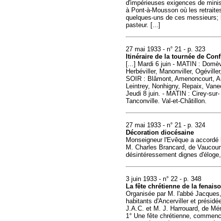
d'impérieuses exigences de mini
à Pont-à-Mousson où les retraites
quelques-uns de ces messieurs; l
pasteur. [...]
27 mai 1933 - n° 21 - p. 323
Itinéraire de la tournée de Con
[...] Mardi 6 juin - MATIN : Dom
Herbéviller, Manonviller, Ogéviller
SOIR : Blâmont, Amenoncourt, Au
Leintrey, Nonhigny, Repaix, Vane
Jeudi 8 juin. - MATIN : Cirey-su
Tanconville. Val-et-Châtillon.
27 mai 1933 - n° 21 - p. 324
Décoration diocésaine
Monseigneur l'Evêque a accordé l
M. Charles Brancard, de Vaucourt
désintéressement dignes d'éloge,
3 juin 1933 - n° 22 - p. 348
La fête chrétienne de la fenaiso
Organisée par M. l'abbé Jacques,
habitants d'Ancerviller et présidé
J.A.C. et M. J. Harrouard, de Méni
1° Une fête chrétienne, commenc