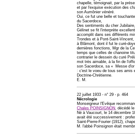
chapelle, témoignait, par la pré
et par l'exquise exécution des ch
son Aumônier vénéré.
Oui, ce fut une belle et touchante
du Sacerdoce,
Des sentiments du cher Jubilaire,
Gélinet se fit l'interprète excell
accomplit dans ses différents min
Trondes et à Pont-Saint-Vincent, d
à Blâmont, dont il fut le curé-do
dernières fonctions, Mgr de la Ce
temps que celles de chanoine titul
contrarier le dessein du curé Pré
mot très aimable, à la fin de l'of
son Sacerdoce, sa « Messe d'or 
: c'est le voeu de tous ses amis
Doctrine-Chrétienne.
E. M.
22 juillet 1933 - n° 29 - p. 464
Nécrologie
Monseigneur l'Evêque recommande 
Chales POINSIGNON
, décédé le 
Né à Vaucourt, le 14 décembre 18
avait été successivement : profes
Saint-Pierre-Fourier (1912), chap
M. l'abbé Poinsignon était membre