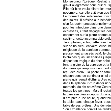
Monseigneur l'Evêque. Restait l
gravit allègrement pour jouir du s
Elle eût bien voulu dilater les mu
novembre, car elle sait bien que le
Le moment des solennelles fonctio
des saints. Il présida à la bénédi
s'en fut quérir processionnellemen
pour les introduire dans une deme
expressifs, il faut dégager les de
consument sur la pierre onctueuse
sublime, cette incomparable préfa
Triomphales, enfin, cette blanche 
sur ce nouveau calvaire. Aussi bie
religieuse de la paroisse comme a
pieusement amassés paM. le chano
lointaines quasi incertaines jus
disparition tragique du cher abbé
font la gloire de la paroisse et la
doctrines qui empoisonnent tant d'
reçu des aïeux : la prière en fami
chacun donc de continuer ainsi e
pierre qu'il venait d'offrir à Dieu 
dans la splendeur d'un décor riche
mémorial du dix-neuvième Centenai
toutes les poitrines. Mais il res
la paroisse pleure depuis dix ans,
Il est près d'une heure, quand tou
la table, dans chaque foyer, ceu
table de ses prêtres. Une dernièr
Son Excellence pouvait se rendra