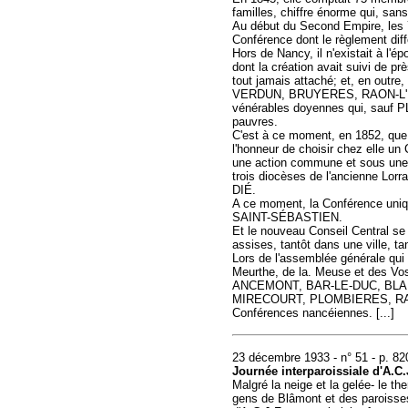
familles, chiffre énorme qui, sans
Au début du Second Empire, les 
Conférence dont le règlement diff
Hors de Nancy, il n'existait à l
dont la création avait suivi de pr
tout jamais attaché; et, en ou
VERDUN, BRUYERES, RAON-L'ÉTA
vénérables doyennes qui, sauf 
pauvres.
C'est à ce moment, en 1852, que 
l'honneur de choisir chez elle un 
une action commune et sous une 
trois diocèses de l'ancienne Lo
DIÉ.
A ce moment, la Conférence uni
SAINT-SÉBASTIEN.
Et le nouveau Conseil Central se 
assises, tantôt dans une ville, tan
Lors de l'assemblée générale qui
Meurthe, de la. Meuse et des Vos
ANCEMONT, BAR-LE-DUC, BLA
MIRECOURT, PLOMBIERES, RAO
Conférences nancéiennes. [...]
23 décembre 1933 - n° 51 - p. 82
Journée interparoissiale d'A.C.
Malgré la neige et la gelée- le 
gens de Blâmont et des paroisse