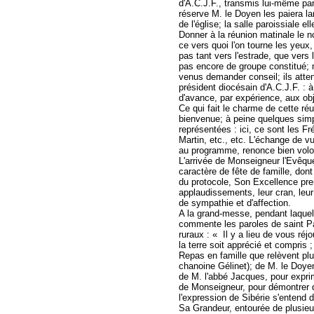
d'A.C.J.F., transmis lui-même par
réserve M. le Doyen les paiera la
de l'église; la salle paroissiale 
Donner à la réunion matinale le n
ce vers quoi l'on tourne les yeux,
pas tant vers l'estrade, que vers 
pas encore de groupe constitué; 
venus demander conseil; ils atten
président diocésain d'A.C.J.F. : à 
d'avance, par expérience, aux ob
Ce qui fait le charme de cette réun
bienvenue; à peine quelques simpl
représentées : ici, ce sont les Fré
Martin, etc., etc. L'échange de vu
au programme, renonce bien volon
L'arrivée de Monseigneur l'Evêqu
caractère de fête de famille, don
du protocole, Son Excellence prend
applaudissements, leur cran, leu
de sympathie et d'affection.
A la grand-messe, pendant laque
commente les paroles de saint Pau
ruraux : « Il y a lieu de vous ré
la terre soit apprécié et compris ;
Repas en famille que relèvent plus
chanoine Gélinet); de M. le Doye
de M. l'abbé Jacques, pour expri
de Monseigneur, pour démontrer q
l'expression de Sibérie s'entend
Sa Grandeur, entourée de plusieur