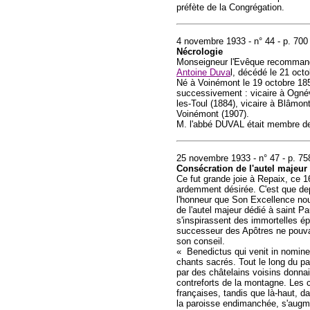
préfète de la Congrégation.
4 novembre 1933 - n° 44 - p. 700
Nécrologie
Monseigneur l'Evêque recommande 
Antoine Duva
l, décédé le 21 oct
Né à Voinémont le 19 octobre 1856
successivement : vicaire à Ognévi
les-Toul (1884), vicaire à Blâmon
Voinémont (1907).
M. l'abbé DUVAL était membre de 
25 novembre 1933 - n° 47 - p. 75
Consécration de l'autel majeur
Ce fut grande joie à Repaix, ce 
ardemment désirée. C'est que dep
l'honneur que Son Excellence nous
de l'autel majeur dédié à saint P
s'inspirassent des immortelles épîtr
successeur des Apôtres ne pouvai
son conseil.
« Benedictus qui venit in nomine
chants sacrés. Tout le long du p
par des châtelains voisins donna
contreforts de la montagne. Les c
françaises, tandis que là-haut, da
la paroisse endimanchée, s'augm