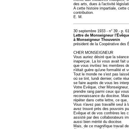
des arts, dues à l'activité législa
A cette histoire impartiale, cette
contribution.
E. M.
30 septembre 1933 - n° 39 - p. 6
Lettre de Monseigneur l'Évêqu
à Monseigneur Thouvenin
président de la Coopérative des 
CHER MONSEIGNEUR
Vous auriez désiré que la séance 
inaperçue. La loi vous avait fait
que vous invitiez les membres de
n'était guère qu'une formalité et 
Tout le monde ne s'est pas laiss
où se tint, lundi dernier, cette 
se faire auprès de vous les inte
Votre Evêque, cher Monseigneur, 
prendre rang parmi ceux qui vous 
reconnaissance du diocèse. Mais, 
répéter dans cette lettre, ce que, 
Vous n'avez pas travaillé seul à 
avez trouvé près des pouvoirs pub
Evêque et de vos confrères les 
assisté par des collaborateurs im
aussi bien mérité du diocèse.
Mais, de ce magnifique travail de