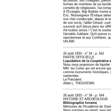
de prêtres, ses collègues, parent
formée de membres de sa famille 
cornette de religieuses, l'accomp
A l'Evangile, Mgr Barbier monta en
Exc. Monseigneur l'Evêque adressai
son cher condisciple, depuis le te
de son oncle, l'abbé Gérard, curé d
souvenir qu'il laissa dans les di
Ad multos annos ! C'est le souhai
l'aimable Jubilaire. Qu'il puisse
nancéiennes et aux Confrères, qu
UN AMI.
26 août 1933 - n° 34 - p. 541
PARTIE OFFICIELLE
Liquidation de la Coopérative 
Nous nous proposons de liquider 
MM. les Curés qui ont encore que
comme monuments historiques, de 
septembre.
Le Président :
Abbé L. THOUVENIN
26 août 1933 - n° 34 - p. 544
HISTOIRE ET ARCHÉOLOGIE
Bibliographie lorraine
Mémoires de l'Académie de Stani
Nous sommes en retard, pour r