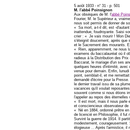
5 août 1933 - n° 31 - p. 501
M. l'abbé Poinsignon
Aux obsèques de M. l'
abbé Poins
Fourier, M. le Supérieur a, vraime
nous soit permis de donner de son
« Sa mort, a-t-il dit, est -d'auta
inattendue, foudroyante. Saisi so
crier : « Je vais mourir ! Mon Di
s'éteignit doucement, après que s
et le Sacrement des mourants. En
« Rien, apparemment, ne nous la f
examens du baccalauréat où il obte
radieux à la Distribution des Prix
Baccarat, le mariage d'un ses anci
quelques heures d'intimité, avec 
venue pour demain. Enfin, lunudi d
point, semblait-il, et me remettai
demandé d'écrire pour la Presse. 
le dernier travail issu de sa plum
vacances qu'il voulait reposante
souvent comme si nous étions im
l'appeler au repos des éternelles
« Il est mort, mais il nous parle 
et consciencieux observateur de s
« Né en 1884, ordonné prêtre en 
de licencié en Philosophie, il fu
Survint la guerre de 1914. Il part
modestement, courageusement. Sa b
élogieuse ... Après l'armistice, i