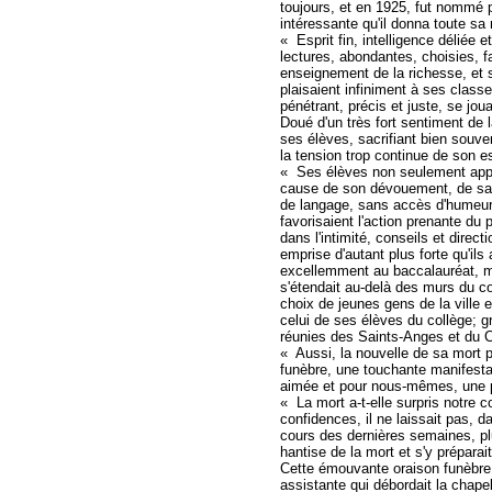
toujours, et en 1925, fut nommé p
intéressante qu'il donna toute sa
« Esprit fin, intelligence déliée e
lectures, abondantes, choisies, f
enseignement de la richesse, et 
plaisaient infiniment à ses class
pénétrant, précis et juste, se jou
Doué d'un très fort sentiment de la
ses élèves, sacrifiant bien souve
la tension trop continue de son es
« Ses élèves non seulement appréc
cause de son dévouement, de sa s
de langage, sans accès d'humeur
favorisaient l'action prenante du 
dans l'intimité, conseils et direc
emprise d'autant plus forte qu'ils
excellemment au baccalauréat, mi
s'étendait au-delà des murs du col
choix de jeunes gens de la ville
celui de ses élèves du collège; g
réunies des Saints-Anges et du 
« Aussi, la nouvelle de sa mort p
funèbre, une touchante manifestat
aimée et pour nous-mêmes, une p
« La mort a-t-elle surpris notre co
confidences, il ne laissait pas, d
cours des dernières semaines, plus
hantise de la mort et s'y préparait
Cette émouvante oraison funèbre, 
assistante qui débordait la chape