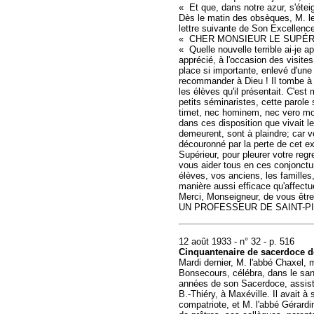
« Et que, dans notre azur, s'éteig
Dès le matin des obsèques, M. l
lettre suivante de Son Excellenc
« CHER MONSIEUR LE SUPÉR
« Quelle nouvelle terrible ai-je 
apprécié, à l'occasion des visites
place si importante, enlevé d'un
recommander à Dieu ! Il tombe à l
les élèves qu'il présentait. C'es
petits séminaristes, cette parol
timet, nec hominem, nec vero mort
dans ces disposition que vivait 
demeurent, sont à plaindre; car 
découronné par la perte de cet ex
Supérieur, pour pleurer votre regr
vous aider tous en ces conjonctu
élèves, vos anciens, les familles,
manière aussi efficace qu'affectu
Merci, Monseigneur, de vous être
UN PROFESSEUR DE SAINT-P
12 août 1933 - n° 32 - p. 516
Cinquantenaire de sacerdoce de
Mardi dernier, M. l'abbé Chaxel,
Bonsecours, célébra, dans le san
années de son Sacerdoce, assisté à
B.-Thiéry, à Maxéville. Il avait 
compatriote, et M. l'abbé Gérardi