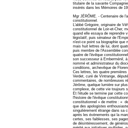
titulaire de la savante Compagni
insérés dans les Mémoires de 193
Mgr JÉRÔME. - Centenaire de l'ab
constitutionnel.
L'abbé Grégoire, originaire de V
constitutionnel de Loir-et-Cher, 
quand elle essaya de reprendre v
législatif, puis sénateur de l'Emp
n'est-ce point sa biographie que
mais huit lettres de lui, dont qu
puis membre de l'Assemblée const
quatre de l'évêque constitutionnel
son successeur à Emberménil, à
nommé et administrateur du dioc
conditions, archevêque de Floren
Ces lettres, les quatre premières 
Verdet, curé de Vintrange, député
commentaires, de nombreuses réf
Jérôme, quelque lumière sur plus 
complexe, de cette vie toujours 
Et l'étude se termine par cette co
l'histoire de l'évêque constitution
constitutionnel » de mettre : « de 
que des apologistes enthousiastes
singulièrement étrange dans sa co
après les évènements qui la marqu
certes, ses faiblesses, ses page
de désintéressement, de générosi
mérité aux initiatives multiples,