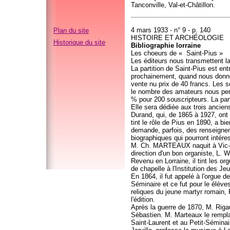
Tanconville, Val-et-Châtillon.
4 mars 1933 - n° 9 - p. 140
Plan du site
HISTOIRE ET ARCHÉOLOGIE
Historique du site
Bibliographie lorraine
Les choeurs de « Saint-Pius »
Les éditeurs nous transmettent la
La partition de Saint-Pius est ent
prochainement, quand nous donner
vente nu prix de 40 francs. Les 
le nombre des amateurs nous perm
% pour 200 souscripteurs. La part
Elle sera dédiée aux trois ancie
Durand, qui, de 1865 à 1927, ont 
tint le rôle de Pius en 1890, a b
demande, parfois, des renseignem
biographiques qui pourront intéres
M. Ch. MARTEAUX naquit à Vic-sur-
direction d'un bon organiste, L. 
Revenu en Lorraine, il tint les o
de chapelle à l'Institution des J
En 1864, il fut appelé à l'orgue 
Séminaire et ce fut pour le élève
reliques du jeune martyr romain, P
l'édition.
Après la guerre de 1870, M. Rigau
Sébastien. M. Marteaux le remplaç
Saint-Laurent et au Petit-Séminaire