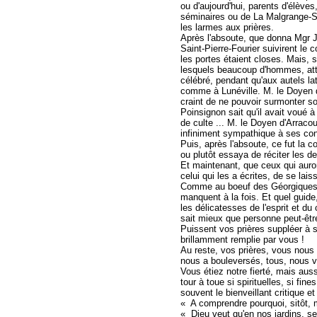
ou d'aujourd'hui, parents d'élève
séminaires ou de La Malgrange-Sa
les larmes aux prières.
Après l'absoute, que donna Mgr 
Saint-Pierre-Fourier suivirent le c
les portes étaient closes. Mais, 
lesquels beaucoup d'hommes, atte
célébré, pendant qu'aux autels l
comme à Lunéville. M. le Doyen d
craint de ne pouvoir surmonter son
Poinsignon sait qu'il avait voué 
de culte ... M. le Doyen d'Arracour
infiniment sympathique à ses cond
Puis, après l'absoute, ce fut la c
ou plutôt essaya de réciter les d
Et maintenant, que ceux qui auron
celui qui les a écrites, de se lai
Comme au boeuf des Géorgiques, la
manquent à la fois. Et quel guide,
les délicatesses de l'esprit et du
sait mieux que personne peut-êtr
Puissent vos prières suppléer à son
brillamment remplie par vous !
Au reste, vos prières, vous nous 
nous a bouleversés, tous, nous v
Vous étiez notre fierté, mais aus
tour à toue si spirituelles, si fi
souvent le bienveillant critique e
« A comprendre pourquoi, sitôt, 
« Dieu veut qu'en nos jardins, se 