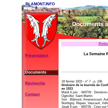
BLAMONT.INFO
Documents su
Retou
La Semaine R
Présentation
Documents
18 février 1933 - n° 7 - p. 106
Recherche
Itinéraire de la tournée de Co
en 1933
Mardi 6 juin. - MATIN : Domèvre-
Contact
Ogéviller, Saint-Martin.
Soir : Blâmont, Amenoncourt, Aut
Nonhigny, Repaix, Vaucourt, Véh
Jeudi 8 juin. - MATIN : Cirey-su