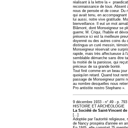
réalisant à la lettre la « praedica
reconnaissance de tous. Absent à 
nous de pensée et de coeur. Du mo
qui avait tenu, en accompagnant M
lui aussi, notre vive gratitude. 
bienveillance. Il eut un mot aim
Blâmont, dont Monseigneur se plu
guerre; M. Criqui, l'habile et dé
présence ici est la meilleure pr
doyenné ou des autres coins du d
distingua un curé messin, témoin 
Monseigneur réservait une surpris
rapide, mais très affectueuse à l
semblable démarche sans être tax
la moitié de la paroisse, qui reç
précieux de sa grande bonté.
Tout finit comme en un beau jour où
quoiqu'en retard. Quand tout rent
passage de Monseigneur parmi nous
au nombre desquelles nous retien
Pro antistite nostro Stephano ».
9 décembre 1933 - n° 49 - p. 793
HISTOIRE ET ARCHÉOLOGIE
La Société de Saint-Vincent de
[...]
Adoptée par l'autorité religieuse
de Nancy prospéra d'année en a
En 1845, elle comptait 75 membres 