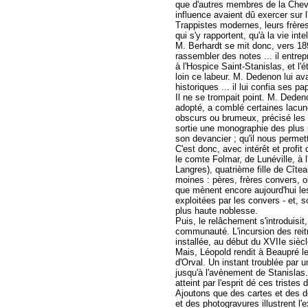
que d'autres membres de la Cheva
influence avaient dû exercer sur l'
Trappistes modernes, leurs frères
qui s'y rapportent, qu'à la vie i
M. Berhardt se mit donc, vers 18
rassembler des notes ... il entrep
à l'Hospice Saint-Stanislas, et l
loin ce labeur. M. Dedenon lui av
historiques ... il lui confia ses p
Il ne se trompait point. M. Dedeno
adopté, a comblé certaines lacun
obscurs ou brumeux, précisé les r
sortie une monographie des plus 
son devancier ; qu'il nous permet
C'est donc, avec intérêt et profit
le comte Folmar, de Lunéville, à
Langres), quatrième fille de Cîtea
moines : pères, frères convers, o
que mènent encore aujourd'hui les
exploitées par les convers - et,
plus haute noblesse.
Puis, le relâchement s'introduisi
communauté. L'incursion des reit
installée, au début du XVIIe sièc
Mais, Léopold rendit à Beaupré le
d'Orval. Un instant troublée par u
jusqu'à l'avènement de Stanislas.
atteint par l'esprit dé ces triste
Ajoutons que des cartes et des d
et des photogravures illustrent l