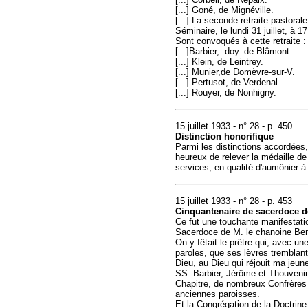
[...] Goné, de Mignéville.
[...] La seconde retraite pastor
Séminaire, le lundi 31 juillet, à 
Sont convoqués à cette retraite : 
[...]Barbier, .doy. de Blâmont.
[...] Klein, de Leintrey.
[...] Munier,de Domèvre-sur-V.
[...] Pertusot, de Verdenal.
[...] Rouyer, de Nonhigny.
15 juillet 1933 - n° 28 - p. 450
Distinction honorifique
Parmi les distinctions accordées,
heureux de relever la médaille d
services, en qualité d'aumônier à l
15 juillet 1933 - n° 28 - p. 453
Cinquantenaire de sacerdoce d
Ce fut une touchante manifestatio
Sacerdoce de M. le chanoine Ben
On y fêtait le prêtre qui, avec un
paroles, que ses lèvres tremblante
Dieu, au Dieu qui réjouit ma jeun
SS. Barbier, Jérôme et Thouvenin
Chapitre, de nombreux Confrères e
anciennes paroisses.
Et la Congrégation de la Doctrine