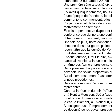
dimanche 23 au samedi 29 avril.
Une première série a touché dix c
Les autres cantons auront leur j
Il y avait quelque témérité, nous
à une époque de l'année où le soi
communions commencent, elles au
L'objection avait de la valeur assu
mouvement d'ensemble?
Et puis la perspective d'apporter 
conférence que donnera une confé
obtient quand ... on peut, n'autor
Une fois de plus, notre confiance
chacune dans leur genre, pleineme
reconnaître que la journée de Pont
offrit des séances vraiment... de 
Chaque journée, il faut le dire, 
cantonal, réunion à laquelle assi
et Mme des Aulnois, présidente 
Dans presque chaque canton aussi
devenait une solide préparation é
Aussi, l'empressement à assister 
années précédentes.
Déjà à à la réunion d'études du m
représentés.
Quant à la réunion du soir, l'affl
et à Pont-à-Mousson; 300 à Audun
Ici et là, on dut renoncer aux sal
le cas, à Blâmont, à Thiaucourt, o
A souligner aussi l'empressement
Le doyenné se retrouvait presque