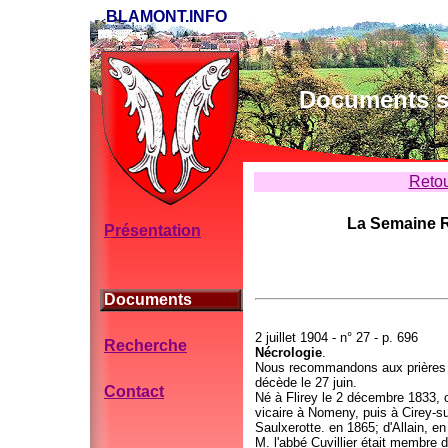
BLAMONT.INFO
Documents su
Retou
La Semaine R
Présentation
Documents
2 juillet 1904 - n° 27 - p. 696
Recherche
Nécrologie
.
Nous recommandons aux prières d
décède le 27 juin.
Contact
Né à Flirey le 2 décembre 1833, or
vicaire à Nomeny, puis à Cirey-s
Saulxerotte. en 1865; d'Allain, en
M. l'abbé Cuvillier était membre d