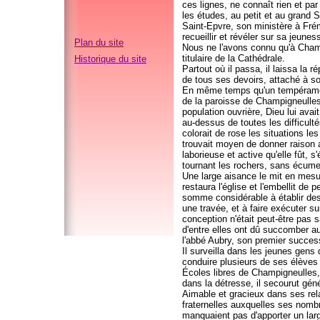
ces lignes, ne connaît rien et par
les études, au petit et au grand 
Saint-Epvre, son ministère à Fré
recueillir et révéler sur sa jeune
Plan du site
Nous ne l'avons connu qu'à Champ
titulaire de la Cathédrale.
Historique du site
Partout où il passa, il laissa la 
de tous ses devoirs, attaché à so
En même temps qu'un tempérament
de la paroisse de Champigneulles
population ouvrière, Dieu lui ava
au-dessus de toutes les difficulté
colorait de rose les situations le
trouvait moyen de donner raison 
laborieuse et active qu'elle fût, 
tournant les rochers, sans écume e
Une large aisance le mit en mesur
restaura l'église et l'embellit de
somme considérable à établir des 
une travée, et à faire exécuter su
conception n'était peut-être pas 
d'entre elles ont dû succomber au
l'abbé Aubry, son premier success
Il surveilla dans les jeunes gens q
conduire plusieurs de ses élèves 
Écoles libres de Champigneulles
dans la détresse, il secourut géné
Aimable et gracieux dans ses relat
fraternelles auxquelles ses nombr
manquaient pas d'apporter un larg