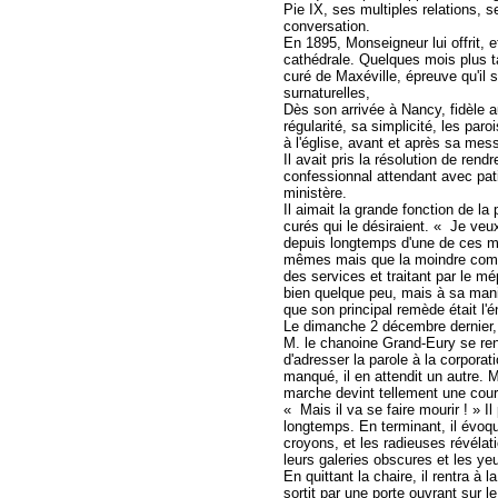
Pie IX, ses multiples relations, 
conversation.
En 1895, Monseigneur lui offrit, e
cathédrale. Quelques mois plus tar
curé de Maxéville, épreuve qu'il 
surnaturelles,
Dès son arrivée à Nancy, fidèle au
régularité, sa simplicité, les par
à l'église, avant et après sa mes
Il avait pris la résolution de ren
confessionnal attendant avec pat
ministère.
Il aimait la grande fonction de l
curés qui le désiraient. « Je veux 
depuis longtemps d'une de ces ma
mêmes mais que la moindre complic
des services et traitant par le mé
bien quelque peu, mais à sa mani
que son principal remède était l'é
Le dimanche 2 décembre dernier, 
M. le chanoine Grand-Eury se rend
d'adresser la parole à la corporat
manqué, il en attendit un autre. 
marche devint tellement une cours
« Mais il va se faire mourir ! » I
longtemps. En terminant, il évoqu
croyons, et les radieuses révéla
leurs galeries obscures et les ye
En quittant la chaire, il rentra à l
sortit par une porte ouvrant sur 