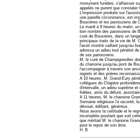
monument funèbre, s'affaisser sub
appelés ne purent que constater 
L'impression produite sur l'assist
une pareille circonstance, est imp
Bouxières et les paroissiens de C
Le mardi à 8 heures du matin, un 
bon nombre des paroissiens de Bo
curé de Bouxières, dans un langa
principaux traits de la vie de M. G
l'avoir montré vaillant jusqu'au b
adressa un adieu tout pénétré de
de ses paroissiens.
M. le curé de Champigneulles don
du chanoine jusqu'au pont de Bou
l'accompagner à travers son anci
regrets et des prières reconnaiss
A 10 heures, M. Grand-Eury pénétr
collègues du Chapitre profondément
d'intervalle, un adieu suprême et
fidèles, amis du défunt, assistai
A 11 heures, M. le chanoine Gran
Semaine religieuse l'a raconté, la 
dévoué, édifiant, généreux.
Nous avons la certitude et le regr
incomplète pourtant que soit cette
que méritait M. le chanoine Grand
pour le repos de son âme.
H. B.