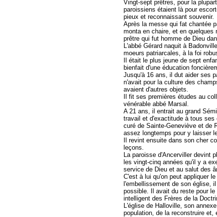
Vingt-sept prêtres, pour la plupa
paroissiens étaient là pour escor
pieux et reconnaissant souvenir.
Après la messe qui fat chantée par
monta en chaire, et en quelques m
prêtre qui fut homme de Dieu dan
L'abbé Gérard naquit à Badonviller
moeurs patriarcales, à la foi rob
Il était le plus jeune de sept enf
bienfait d'une éducation foncière
Jusqu'à 16 ans, il dut aider ses 
n'avait pour la culture des cham
avaient d'autres objets.
Il fit ses premières études au col
vénérable abbé Marsal.
A 21 ans, il entrait au grand Sémi
travail et d'exactitude à tous ses
curé de Sainte-Geneviève et de Re
assez longtemps pour y laisser le
Il revint ensuite dans son cher c
leçons.
La paroisse d'Ancerviller devint 
les vingt-cinq années qu'il y a ex
service de Dieu et au salut des 
C'est à lui qu'on peut appliquer 
l'embellissement de son église, i
possible. Il avait du reste pour 
intelligent des Frères de la Doctr
L'église de Halloville, son annexe
population, de la reconstruire et, 