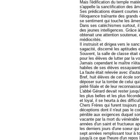
Mais l'édification du temple matéri
s'appelle la sanctification des âm
Ses prédications étaient courtes et
l'éloquence traînante des grands 
se sentiment qui touche les âmes 
Dans ses catéchismes surtout, il 
des jeunes intelligences. Grâce à 
obtenait une attention soutenue, e
médiocrités.
Il instruisit et dirigea vers le s
sagacité, discerné les aptitudes e
Souvent, la salle de classe était 
pour les élèves de lutter par la 
Jamais cependant le maître n'était
habiles de ses élèves essayaient,
La faute était relevée avec d'auta
Bref, huit élèves de cet école son
déposer sur la tombe de celui qui f
piété filiale et de leur reconnaiss
L'abbé Gérard devait rester jusqu'
les plus belles et les plus fécon
et loyal, il se heurta à des diffi
Chers Frères qui furent toujours 
déceptions dont il n'eut pas le co
pénible aux exigences duquel son
vacante par la mort du vénérable 
années d'un saint et fructueux apo
les derniers jours d'une soeur qui
sept années remplissant tour à tou
jusqu'à ce que l'heure d'un repos 