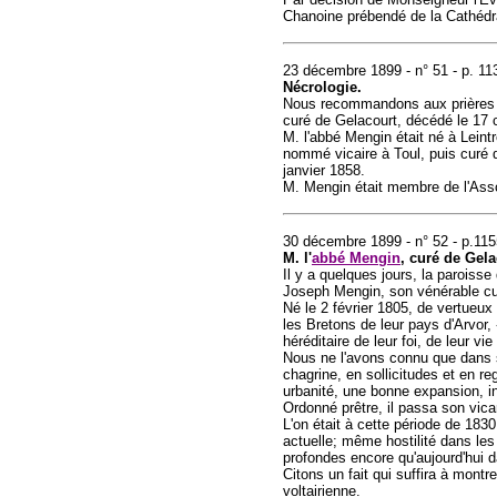
Chanoine prébendé de la Cathédra
23 décembre 1899 - n° 51 - p. 11
Nécrologie.
Nous recommandons aux prières d
curé de Gelacourt, décédé le 17 
M. l'abbé Mengin était né à Leintre
nommé vicaire à Toul, puis curé d
janvier 1858.
M. Mengin était membre de l'Asso
30 décembre 1899 - n° 52 - p.115
M. l'
abbé Mengin
, curé de Gela
Il y a quelques jours, la paroiss
Joseph Mengin, son vénérable cu
Né le 2 février 1805, de vertueux 
les Bretons de leur pays d'Arvor, « 
héréditaire de leur foi, de leur vi
Nous ne l'avons connu que dans so
chagrine, en sollicitudes et en r
urbanité, une bonne expansion, in
Ordonné prêtre, il passa son vica
L'on était à cette période de 1830
actuelle; même hostilité dans le
profondes encore qu'aujourd'hui 
Citons un fait qui suffira à montre
voltairienne.