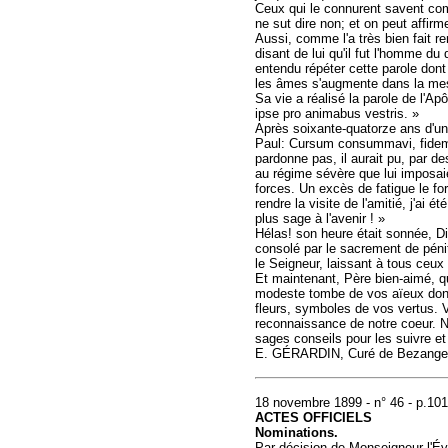
Ceux qui le connurent savent comm
ne sut dire non; et on peut affirm
Aussi, comme l'a très bien fait re
disant de lui qu'il fut l'homme d
entendu répéter cette parole dont 
les âmes s'augmente dans la me
Sa vie a réalisé la parole de l'
ipse pro animabus vestris. »
Après soixante-quatorze ans d'une 
Paul: Cursum consummavi, fidem 
pardonne pas, il aurait pu, par de
au régime sévère que lui imposai
forces. Un excès de fatigue le for
rendre la visite de l'amitié, j'ai 
plus sage à l'avenir ! »
Hélas! son heure était sonnée, Die
consolé par le sacrement de pénit
le Seigneur, laissant à tous ceux 
Et maintenant, Père bien-aimé, qu
modeste tombe de vos aïeux dont 
fleurs, symboles de vos vertus. 
reconnaissance de notre coeur. No
sages conseils pour les suivre et
E. GÉRARDIN, Curé de Bezange
18 novembre 1899 - n° 46 - p.10
ACTES OFFICIELS
Nominations.
Par décision de Monseigneur l'É