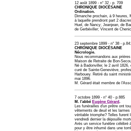
12 août 1899 - n° 32 - p. 709
CHRONIQUE DIOCÉSAINE
Ordination.
Dimanche prochain, à 9 heures, M
à laquelle prendront part 2 diac
Huel, de Nancy; Jeanjean, de Bar
de Gerbéviller; Vincent de Chenic
23 septembre 1899 - n° 38 - p.84
CHRONIQUE DIOCÉSAINE
Nécrologie.
Nous recommandons aux prières d
Maison de Retraite de Bon-Secou
Né à Badonviller, le 2 avril 1826
curé de Sainte-Geneviève, profes
Harbouey. Retiré du saint ministèr
mai 1896.
M. Gérard était membre de l'Assoc
7 octobre 1899 - n° 40 - p.885
M. l'abbé
Eugène Gérard
.
Les funérailles d'un prêtre ont t
vêtements de deuil et les larmes 
véritable triomphe? Telles furent 
vendredi dernier la dépouille mor
Arès un service funèbre célébré 
pour y être inhumé dans une tombe