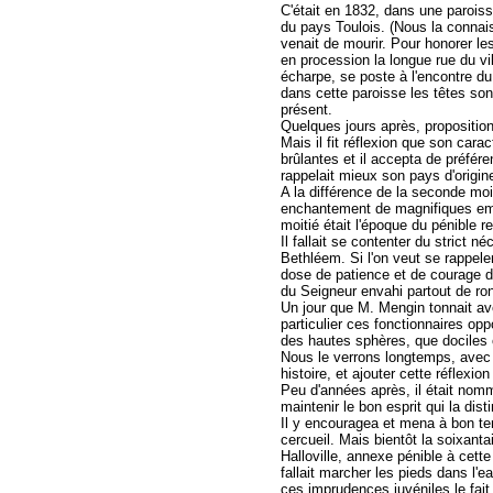
C'était en 1832, dans une paroiss
du pays Toulois. (Nous la connais
venait de mourir. Pour honorer les
en procession la longue rue du vi
écharpe, se poste à l'encontre du
dans cette paroisse les têtes son
présent.
Quelques jours après, proposition 
Mais il fit réflexion que son car
brûlantes et il accepta de préfér
rappelait mieux son pays d'origin
A la différence de la seconde moi
enchantement de magnifiques embe
moitié était l'époque du pénible 
Il fallait se contenter du strict n
Bethléem. Si l'on veut se rappeler
dose de patience et de courage d
du Seigneur envahi partout de ro
Un jour que M. Mengin tonnait avec
particulier ces fonctionnaires oppo
des hautes sphères, que dociles ou
Nous le verrons longtemps, avec le
histoire, et ajouter cette réflexion
Peu d'années après, il était nommé
maintenir le bon esprit qui la dist
Il y encouragea et mena à bon ter
cercueil. Mais bientôt la soixantain
Halloville, annexe pénible à cette
fallait marcher les pieds dans l'
ces imprudences juvéniles le fait 