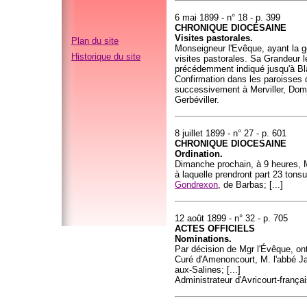
6 mai 1899 - n° 18 - p. 399
CHRONIQUE DIOCÉSAINE
Visites pastorales.
Plan du site
Monseigneur l'Evêque, ayant la g
Historique du site
visites pastorales. Sa Grandeur le
précédemment indiqué jusqu'à Bl
Confirmation dans les paroisses q
successivement à Merviller, Domje
Gerbéviller.
8 juillet 1899 - n° 27 - p. 601
CHRONIQUE DIOCESAINE
Ordination.
Dimanche prochain, à 9 heures, M
à laquelle prendront part 23 tonsu
Gondrexon
, de Barbas; [...]
12 août 1899 - n° 32 - p. 705
ACTES OFFICIELS
Nominations.
Par décision de Mgr l'Évêque, o
Curé d'Amenoncourt, M. l'abbé Ja
aux-Salines; [...]
Administrateur d'Avricourt-français