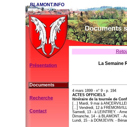
BLAMONT.INFO
Documents su
Retou
La Semaine R
Présentation
Documents
4 mars 1899 - n° 9 - p. 194
ACTES OFFICIELS
Recherche
Itinéraire de la tournée de Con
[...] Mardi, 9 mai à ANCERVILLER. 
[...] Vendredi, 12 à FRÉMONVILL
Contact
Samedi, 13 - à LEINTREY. - Ame
Dimanche, 14 - à BLAMONT. - Aut
Lundi, 15 - à DOMJEVIN. - Bénamé