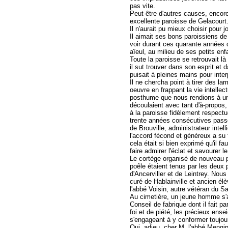
pas vite.
Peut-être d'autres causes, encore 
excellente paroisse de Gelacourt
Il n'aurait pu mieux choisir pour jo
Il aimait ses bons paroissiens de G
voir durant ces quarante années 
aïeul, au milieu de ses petits enfan
Toute la paroisse se retrouvait l
il sut trouver dans son esprit e
puisait à pleines mains pour inter
Il ne chercha point à tirer des la
oeuvre en frappant la vie intellec
posthume que nous rendions à u
découlaient avec tant d'à-propos,
à la paroisse fidèlement respectu
trente années consécutives passé
de Brouville, administrateur intel
l'accord fécond et généreux a su f
cela était si bien exprimé qu'il fa
faire admirer l'éclat et savourer l
Le cortège organisé de nouveau po
poêle étaient tenus par les deux 
d'Ancerviller et de Leintrey. Nous
curé de Hablainville et ancien él
l'abbé Voisin, autre vétéran du S
Au cimetière, un jeune homme s'
Conseil de fabrique dont il fait p
foi et de piété, les précieux ens
s'engageant à y conformer toujour
Oui, adieu, cher M. l'abbé Mengi