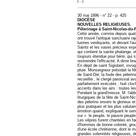
[...]
30 mai 1896 - n° 22 - p. 425
DIOCÈSE
NOUVELLES RELIGIEUSES.
Pèlerinage à Saint-Nicolas-du-P
Cette année, comme depuis quatre 
ont trouvé l'antique sanctuaire ra
lustres verdoyants, et devant l'au
Saints et les vases précieux expo
qui contient la sainte phalange, e
toujours étendue pour bénir, qui 
restreindre l'efficacité. A dime b
En dépit de saint Sigisbert, invo
pluie. Monseigneur présidait la f
de Saint-Dié; la foule des pèleri
recueillie ; le clergé paroissial a
parfaitement exécutés ; huit cloch
accents dans les airs : toutes le
Pendant la grand'messe, M. l'ab
liturgiques de la fête de Saint-Ni
des pèlerins envers le glorieux et
plus pratiques et les plus saluta
émotion quand, expliquant le sens
sur « le peuple, le pauvre peuple, 
Les vêpres furent chantées en fa
d'hommes de bonne volonté, group
d'une école chrétienne, dont le m
grandes solennités religieuses, d