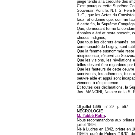
piège tendu à la crédulité des im
C'est pourquoi cette Suprême Cong
Souverain Pontife, N.T. S. Père l
J.-C., que les Actes du Consistoir
faux, et ordonne que, comme faux 
A cette fin, la Suprême Congrégat
Que, demeurant ferme la condamna
Annales a été et reste proscrit, 
choses indignes;
Que tous les décrets émanés, soit
communauté de Loigny, sont ratif
Que la femme susnommée reste sou
résipiscence, réservé au Souverai
Que les visions, les révélations
telles doivent être regardées par 
Que les fauteurs de cette oeuvre 
connivents, les adhérents, tous 
oeuvre aide et appui sont incapab
viennent à résipiscence.
Et toutes ces déclarations, la S
Jos. MANCINI, Notaire de la S. Ro
18 juillet 1896 - n° 29 - p. 567
NÉCROLOGIE
M. l'abbé Rolin
.
Nous recommandons aux prières de
juillet 1896,
Né à Ludres en 1842, prêtre en 1
(1869), curé de Pulney (1870), de