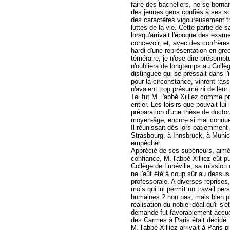
faire des bacheliers, ne se borna
des jeunes gens confiés à ses soi
des caractères vigoureusement tr
luttes de la vie. Cette partie de sa
lorsqu'arrivait l'époque des exame
concevoir, et, avec des confrères
hardi d'une représentation en grec
téméraire, je n'ose dire présomp
n'oubliera de longtemps au Collè
distinguée qui se pressait dans l
pour la circonstance, vinrent rassu
n'avaient trop présumé ni de leur 
Tel fut M. l'abbé Xilliez comme pr
entier. Les loisirs que pouvait lu
préparation d'une thèse de doctora
moyen-âge, encore si mal connue,
Il réunissait dès lors patiemment
Strasbourg, à Innsbruck, à Munich
empêcher.
Apprécié de ses supérieurs, aimé 
confiance, M. l'abbé Xilliez eût p
Collège de Lunéville, sa mission 
ne l'eût été à coup sûr au dessus o
professorale. A diverses reprises,
mois qui lui permît un travail per
humaines ? non pas, mais bien plu
réalisation du noble idéal qu'il s'é
demande fut favorablement accueil
des Carmes à Paris était décidé.
M. l'abbé Xilliez arrivait à Paris