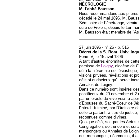
NÉCROLOGIE
M. l'abbé Bausson.
Nous recommandons aux prières d
décédé le 24 mai 1896. M. Bausso
Séminaire de Fénétrange; vicaire
curé de Frolois, depuis le 1er ma
M. Bausson était membre de l'Ass
27 juin 1896 - n° 26 - p. 516
Décret de la S. Rom. Univ. Inqui
Ferie IV, le 15 avril 1896.
A tant d'autres énormités de cett
paroisse de
Loigny
, diocèse de C
dû à la hiérarchie ecclésiastique
visions privées, révélations et p
délit si audacieux qu'il serait inc
Annales de Loigny.
Dans ce numéro sont insérés des 
pontificaux du 29 novembre et 2 d
par un oracle de vive voix, a app
d'Epouses du Sacré-Coeur de Jésus
l'interdit fulminé, par l'Ordinair
celle-ci partant, à titre de just
reconnues comme divines.
Quoique déjà, soit par les Actes
Congrégation, soit encore et surt
mensongers ou Annales de Loigny, 
ces mensonges; néanmoins, il a pa