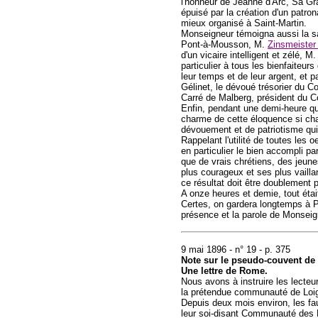
l'honneur de Jeanne d'Arc, Sa Gra
épuisé par la création d'un patron
mieux organisé à Saint-Martin.
Monseigneur témoigna aussi la sa
Pont-à-Mousson, M.
Zinsmeiste
d'un vicaire intelligent et zélé,
particulier à tous les bienfaiteu
leur temps et de leur argent, et 
Gélinet, le dévoué trésorier du Co
Carré de Malberg, président du 
Enfin, pendant une demi-heure que
charme de cette éloquence si chau
dévouement et de patriotisme qui l
Rappelant l'utilité de toutes les
en particulier le bien accompli p
que de vrais chrétiens, des jeune
plus courageux et ses plus vaillan
ce résultat doit être doublement 
A onze heures et demie, tout étai
Certes, on gardera longtemps à P
présence et la parole de Monseign
9 mai 1896 - n° 19 - p. 375
Note sur le pseudo-couvent de
Une lettre de Rome.
Nous avons à instruire les lecte
la prétendue communauté de Loi
Depuis deux mois environ, les fau
leur soi-disant Communauté des 