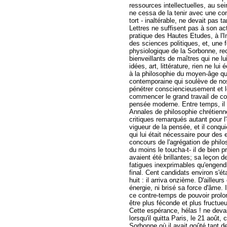
ressources intellectuelles, au sei
ne cessa de la tenir avec une con
tort - inaltérable, ne devait pas t
Lettres ne suffisent pas à son act
pratique des Hautes Etudes, à l'In
des sciences politiques, et, une f
physiologique de la Sorbonne, rec
bienveillants de maîtres qui ne lu
idées, art, littérature, rien ne lu
à la philosophie du moyen-âge qui l
contemporaine qui soulève de nos
pénétrer consciencieusement et lo
commencer le grand travail de conc
pensée moderne. Entre temps, il
Annales de philosophie chrétienne 
critiques remarqués autant pour l'
vigueur de la pensée, et il conqu
qui lui était nécessaire pour des e
concours de l'agrégation de philoso
du moins le toucha-t- il de bien p
avaient été brillantes; sa leçon d
fatigues inexprimables qu'engendr
final. Cent candidats environ s'ét
huit : il arriva onzième. D'ailleur
énergie, ni brisé sa force d'âme. 
ce contre-temps de pouvoir prolon
être plus féconde et plus fructue
Cette espérance, hélas ! ne devait
lorsqu'il quitta Paris, le 21 août, 
Sorbonne où il avait goûté tant de