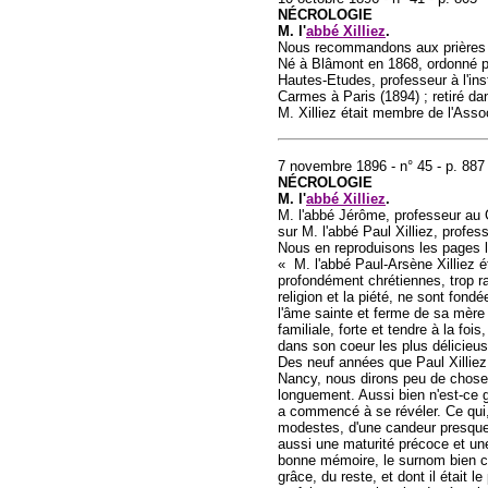
NÉCROLOGIE
M. l'
abbé Xilliez
.
Nous recommandons aux prières l'
Né à Blâmont en 1868, ordonné pr
Hautes-Etudes, professeur à l'inst
Carmes à Paris (1894) ; retiré da
M. Xilliez était membre de l'Assoc
7 novembre 1896 - n° 45 - p. 887
NÉCROLOGIE
M. l'
abbé Xilliez
.
M. l'abbé Jérôme, professeur au
sur M. l'abbé Paul Xilliez, profess
Nous en reproduisons les pages le
« M. l'abbé Paul-Arsène Xilliez ét
profondément chrétiennes, trop rar
religion et la piété, ne sont fond
l'âme sainte et ferme de sa mère
familiale, forte et tendre à la fo
dans son coeur les plus délicieu
Des neuf années que Paul Xilli
Nancy, nous dirons peu de chose,
longuement. Aussi bien n'est-ce 
a commencé à se révéler. Ce qui,
modestes, d'une candeur presque a
aussi une maturité précoce et une 
bonne mémoire, le surnom bien ca
grâce, du reste, et dont il était 