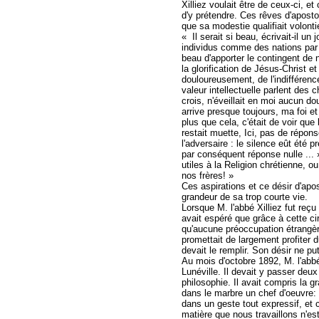
Xilliez voulait être de ceux-ci, et
d'y prétendre. Ces rêves d'aposto
que sa modestie qualifiait volon
« Il serait si beau, écrivait-il un
individus comme des nations par ce
beau d'apporter le contingent de 
la glorification de Jésus-Christ et
douloureusement, de l'indifféren
valeur intellectuelle parlent des
crois, n'éveillait en moi aucun do
arrive presque toujours, ma foi e
plus que cela, c'était de voir que 
restait muette, Ici, pas de répons
l'adversaire : le silence eût été 
par conséquent réponse nulle ... 
utiles à la Religion chrétienne, 
nos frères! »
Ces aspirations et ce désir d'apos
grandeur de sa trop courte vie.
Lorsque M. l'abbé Xilliez fut reç
avait espéré que grâce à cette ci
qu'aucune préoccupation étrangère
promettait de largement profiter du
devait le remplir. Son désir ne put
Au mois d'octobre 1892, M. l'abbé 
Lunéville. Il devait y passer deu
philosophie. Il avait compris la gr
dans le marbre un chef d'oeuvre:
dans un geste tout expressif, et ce
matière que nous travaillons n'es