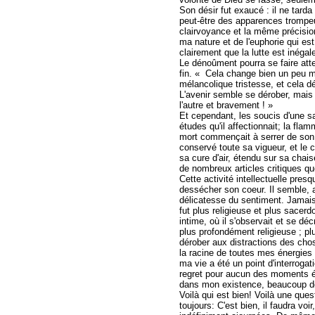
Son désir fut exaucé : il ne tarda
peut-être des apparences trompeu
clairvoyance et la même précision
ma nature et de l'euphorie qui es
clairement que la lutte est inéga
Le dénoûment pourra se faire atten
fin. « Cela change bien un peu mo
mélancolique tristesse, et cela d
L'avenir semble se dérober, mais c
l'autre et bravement ! »
Et cependant, les soucis d'une sa
études qu'il affectionnait; la fla
mort commençait à serrer de son é
conservé toute sa vigueur, et le c
sa cure d'air, étendu sur sa chais
de nombreux articles critiques qu
Cette activité intellectuelle presq
dessécher son coeur. Il semble, au
délicatesse du sentiment. Jamais
fut plus religieuse et plus sacerd
intime, où il s'observait et se dé
plus profondément religieuse ; pl
dérober aux distractions des cho
la racine de toutes mes énergies
ma vie a été un point d'interroga
regret pour aucun des moments éco
dans mon existence, beaucoup de p
Voilà qui est bien! Voilà une ques
toujours: C'est bien, il faudra vo