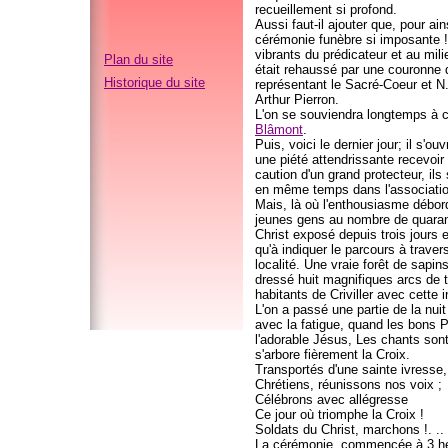
recueillement si profond.
Aussi faut-il ajouter que, pour ai
cérémonie funèbre si imposante !
vibrants du prédicateur et au milie
Plan du site
était rehaussé par une couronne 
Historique du site
représentant le Sacré-Coeur et N
Arthur Pierron.
L'on se souviendra longtemps à ce 
Blâmont
.
Puis, voici le dernier jour; il 
une piété attendrissante recevoir 
caution d'un grand protecteur, ils
en même temps dans l'association
Mais, là où l'enthousiasme débord
jeunes gens au nombre de quarant
Christ exposé depuis trois jours e
qu'à indiquer le parcours à trave
localité. Une vraie forêt de sapi
dressé huit magnifiques arcs de tr
habitants de Criviller avec cette 
L'on a passé une partie de la nuit
avec la fatigue, quand les bons Pè
l'adorable Jésus, Les chants sont
s'arbore fièrement la Croix.
Transportés d'une sainte ivresse,
Chrétiens, réunissons nos voix ;
Célébrons avec allégresse
Ce jour où triomphe la Croix !
Soldats du Christ, marchons !. ..
La cérémonie, commencée à 3 heur