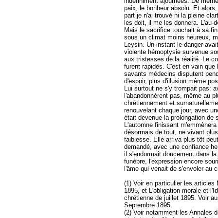
indéfiniment ajournées. De même p
paix, le bonheur absolu. Et alors,
part je n'ai trouvé ni la pleine cla
les doit, il me les donnera. L'au-de
Mais le sacrifice touchait à sa f
sous un climat moins heureux, ma
Leysin. Un instant le danger ava
violente hémoptysie survenue sou
aux tristesses de la réalité. Le c
furent rapides. C'est en vain qu
savants médecins disputent pendan
d'espoir, plus d'illusion même pos
Lui surtout ne s'y trompait pas: 
l'abandonnèrent pas, même au plu
chrétiennement et surnaturelleme
renouvelant chaque jour, avec une
était devenue la prolongation de 
L'automne finissant m'emmènera c
désormais de tout, ne vivant plus 
faiblesse. Elle arriva plus tôt peu
demandé, avec une confiance heure
il s'endormait doucement dans la
funèbre, l'expression encore souri
l'âme qui venait de s'envoler au ci
(1) Voir en particulier les artic
1895, et L'obligation morale et l
chrétienne de juillet 1895. Voir
Septembre 1895.
(2) Voir notamment les Annales d