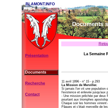
BLAMONT.INFO
Documents su
Retou
La Semaine R
Présentation
Documents
11 avril 1896 - n° 15 - p.293
Recherche
La Mission de Merviller.
Si jamais l'on vit une population
l'existence et enlevée jusqu'aux p
Contact
- Une mission prêchée par deux 
pourtant aux triomphes apostoliq
Chaque soir les hommes vinrent a
Pâques et c'était merveille de le