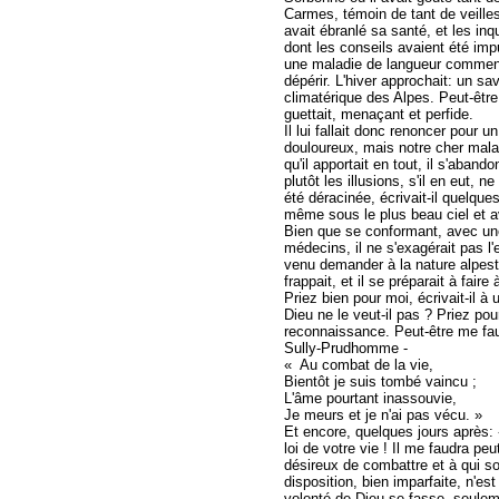
Carmes, témoin de tant de veilles
avait ébranlé sa santé, et les in
dont les conseils avaient été impu
une maladie de langueur commença
dépérir. L'hiver approchait: un sa
climatérique des Alpes. Peut-être 
guettait, menaçant et perfide.
Il lui fallait donc renoncer pour u
douloureux, mais notre cher malad
qu'il apportait en tout, il s'aban
plutôt les illusions, s'il en eut,
été déracinée, écrivait-il quelque
même sous le plus beau ciel et av
Bien que se conformant, avec un
médecins, il ne s'exagérait pas l'e
venu demander à la nature alpestre
frappait, et il se préparait à fair
Priez bien pour moi, écrivait-il à 
Dieu ne le veut-il pas ? Priez pou
reconnaissance. Peut-être me faudr
Sully-Prudhomme -
« Au combat de la vie,
Bientôt je suis tombé vaincu ;
L'âme pourtant inassouvie,
Je meurs et je n'ai pas vécu. »
Et encore, quelques jours après: «
loi de votre vie ! Il me faudra peu
désireux de combattre et à qui son
disposition, bien imparfaite, n'es
volonté de Dieu se fasse, seuleme