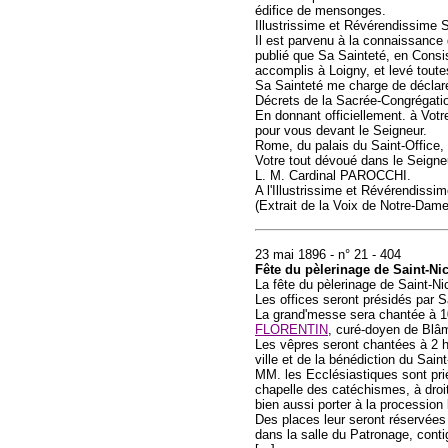
édifice de mensonges.
Illustrissime et Révérendissime 
Il est parvenu à la connaissance 
publié que Sa Sainteté, en Consis
accomplis à Loigny, et levé toute
Sa Sainteté me charge de déclare
Décrets de la Sacrée-Congrégation 
En donnant officiellement. à Votr
pour vous devant le Seigneur.
Rome, du palais du Saint-Office, 
Votre tout dévoué dans le Seigne
L. M. Cardinal PAROCCHI.
A l'Illustrissime et Révérendissim
(Extrait de la Voix de Notre-Dame
23 mai 1896 - n° 21 - 404
Fête du pèlerinage de Saint-Nic
La fête du pèlerinage de Saint-Ni
Les offices seront présidés par 
La grand'messe sera chantée à 10
FLORENTIN
, curé-doyen de Blâ
Les vêpres seront chantées à 2 h.
ville et de la bénédiction du Sain
MM. les Ecclésiastiques sont prié
chapelle des catéchismes, à droite
bien aussi porter à la procession 
Des places leur seront réservées 
dans la salle du Patronage, cont