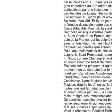
par le Pape Léon XIII dans le Co
gros caractères au titre même de l
particulières par une indication 
des Annales de Loigny (1er vendre
Consistoires et Loigny (le 29 n
Sainteté Léon XIII. Et là, on peu
prétendue discussion entre des 
Coeur (Mathilde Marchat, la soi-di
Rampolla ainsi que d'autres prélat
« Si en Orient et en Europe, des 
coin de la France, qui fut baign
avec le Très-Haut ; le Très-Haut 
transmet les paroles qu'il entend
Puis, aux réclamations de plusieu
Loigny, le Saint-Père aurait repen
« Nous, comme Chef suprême de l
et comme nommé Infaillible dans
Eminentissimes présents et auss
trouvant rien de contraire à la fo
la religion Catholique, Apostoliqu
interdiction, comme Nous avons le
Consistoire, Notre foi dans les v
Toujours d'après les Annales, le 
; elles donnent la traduction d'un 
et communiqué par Lui « la chè
Mais, malgré ses invraisemblances
De pareilles nouvelles avaient bes
les renseignements authentiques 
MM. les Vicaires Capitulaires de
Voici la réponse du Cardinal-Préfe