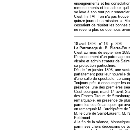
enseignements et les consolations
remerciements et les adieux qu'il
se lève à son tour pour remercier
C'est fini ! Ah ! on n'a pas trou
quinze jours de la mission. « Mon 
cessaient de répéter les bonnes g
ne reverra plus ce que nous avon
18 avril 1896 - n° 16 - p. 306
Le Patronage du B. Pierre-Fou
C'est au mois de septembre 1895,
l'établissement d'un patronage po
vicaire et administrateur de Sain
sa protection particulière.
Dès le 1er janvier 1896, une vas
parfaitement pour leur nouvelle d
d'une salle de spectacle, ce com
Toujours prêt. à encourager les 
présence, une des premières séanc
C'est pourquoi, mardi 14 avril, Sa
des Francs-Tireurs de Strasbourg,
remarquable, en présence de plu
parmi les ecclésiastiques qui ava
on remarquait M. l'archiprêtre de
M. le curé de Saint-Laurent, M. l'
Petitmont.
A la fin de la séance, Monseigneur
parmi ses chers diocésains de Sa