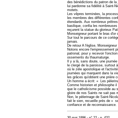
des bénédictions du patron de la
lui pardonne sa fidélité à Saint-N
motets.
Les vêpres terminées, la process
les membres des différentes confr
étendards. Aux nombreux prêtres 
basilique, confia les nombreuses 
reçurent la statue du glorieux P
Monseigneur portant le bras d'or 
Sur tout le parcours de ce cortè
jamais.
De retour A l'église, Monseigneu
Notons encore l'empressement pieu
patronal, pour y recevoir l'oncti
ossements du thaumaturge.
Il y a là, sans doute, une journé
le clergé de la paroisse, surtout
où le zèle apostolique et l'activ
journées qui marquent dans la vie
les grâces qu'obtient une prière c
Un homme a écrit: « Les pèlerinag
Comme historien et philosophe il 
que le catholicisme possède au s
gloire de nos Saints ne sait pas m
Non, le pèlerinage de Saint-Nicola
fait le sien, recueille près de « 
confiance et de reconnaissance.
30 mai 1896 - n° 22 - p. 432