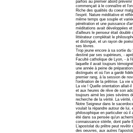
parfois au premier abord prévenir 
commençait à le connaître et l'on s
Riche des qualités du coeur malgr
l'esprit. Nature méditative et réf
même temps que souple et variée, 
pénétration et une puissance d'
méditations avait développées et
d'ailleurs le penseur était doublé 
littérateur complétait le philosoph
et distingué, et un rayon de poési
ses lèvres.
Trop jeune encore à sa sortie du S
destiné par ses supérieurs, - apr
Faculté catholique de Lyon, - à l'
laquelle il avait toujours témoig
une année à peine de préparation 
distingués et où l'on a gardé fidè
premier rang, à la session de no
l'ordination de la prêtrise. La vie 
La vie ! Quelle orientation allait-
et aux heures de rêve de son adole
toujours aimé les joies sévères de 
recherche de la vérité. La vérité,
Notre Seigneur dans le sacerdoce.
voulait la répandre autour de lui
philosophique en particulier où il 
été dans sa pensée qu'un achemine
connaissance stérile, dont parle 
L'apostolat du prêtre peut revêti
des oeuvres, aux autres l'apostola