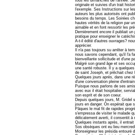
tous les dimanches de l'année. Se
originale et suivies d'un trait hist
l'exemple. Ses Instructions sur le
auteurs les plus autorisés ont pub
besoins du temps. Les Soirées chré
hautes vérités de la religion par 
aimable et en font ressortir les pr
Dernièrement encore il publiait u
pratique pour enseigner le catéch
A-t-il édité d'autres ouvrages? n
apprécier.
Il n'a pas toujours su arrêter à te
nous savons cependant, qu'il l'a fa
bienveillante sollicitude et d'une p
Malgré son grand âge et ses occupa
une santé robuste. Il y a quelques
de saint Joseph, et prêchait chez l
Quelques jours après, dans une réun
d'une conversation pleine d'entrain
Puisque nous parlons de ses amis, 
avec eux il était hospitalier, ser
son esprit et de son coeur.
Depuis quelques jours, M. Gridel s
jours en danger. On espérait que 
Pâques le mal fit de rapides progr
s'empressa de visiter le malade q
délicatement averti, il consentit à
Quelques instants après, il entrai
Sos obsèques ont eu lieu mercredi
Monseigneur les présida entouré d