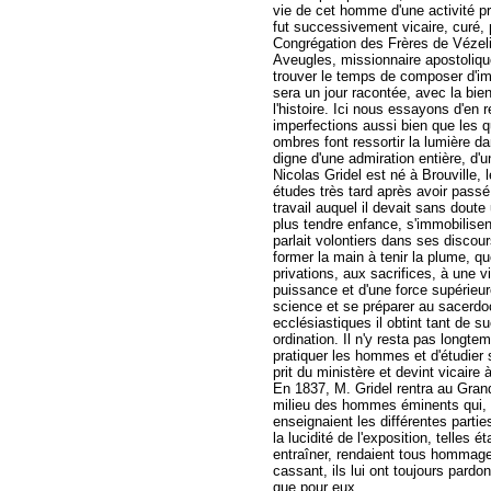
vie de cet homme d'une activité pr
fut successivement vicaire, curé, 
Congrégation des Frères de Vézeli
Aveugles, missionnaire apostolique
trouver le temps de composer d'im
sera un jour racontée, avec la bien
l'histoire. Ici nous essayons d'en
imperfections aussi bien que les q
ombres font ressortir la lumière da
digne d'une admiration entière, d'
Nicolas Gridel est né à Brouville,
études très tard après avoir passé
travail auquel il devait sans doute
plus tendre enfance, s'immobilisen
parlait volontiers dans ses discour
former la main à tenir la plume, quo
privations, aux sacrifices, à une 
puissance et d'une force supérieures
science et se préparer au sacerdo
ecclésiastiques il obtint tant de 
ordination. Il n'y resta pas longte
pratiquer les hommes et d'étudier 
prit du ministère et devint vicaire 
En 1837, M. Gridel rentra au Grand
milieu des hommes éminents qui, al
enseignaient les différentes parti
la lucidité de l'exposition, telles 
entraîner, rendaient tous hommage 
cassant, ils lui ont toujours pardon
que pour eux.