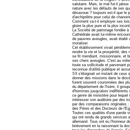
salutaire. Mais, le mal fut-il jalou
nature avec les défauts de ses qua
désavoue ? toujours est-il que le 
d'archiprêtre pour celui de chanoine
Comment va-t-il employer ses lois
gloire la plus pure et la plus incon
La Société de patronage fondée à 
Cathédrale avait lui-même encoura
de pauvres aveugles, avait établi 
moraliser.
Cet établissement vivait péniblement 
rendre la vie et la prospérité, de
se fit mendiant, missionnaire, et b
ses chers aveugles. C'est au milie
toute sa sollicitude et parvenant 
reconnue d'utilité publique et assur
S'il s'éloignait un instant de ceux 
donner des missions dans le diocè
furent souvent couronnées des plus 
du département de l'Isère, il grou
d'hommes jusqu'alors indifférents 
ce genre de ministère pour lequel il
intéresser son auditoire par des t
par des comparaisons originales ; 
des Pères et des Docteurs de l'Egl
Toutes ces qualités d'une parole v
qui ont rendu de grands services au 
allemand. Tous ont eu l'honneur de
brièvement en la raisonnant la doct