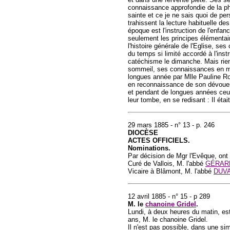
connaissance approfondie de la phi
sainte et ce je ne sais quoi de per
trahissent la lecture habituelle de
époque est l'instruction de l'enfan
seulement les principes élémentaires
l'histoire générale de l'Eglise, se
du temps si limité accordé à l'instr
catéchisme le dimanche. Mais rien
sommeil, ses connaissances en méd
longues année par Mlle Pauline Rob
en reconnaissance de son dévoueme
et pendant de longues années ceux 
leur tombe, en se redisant : Il étai
29 mars 1885 - n° 13 - p. 246
DIOCÈSE
ACTES OFFICIELS.
Nominations.
Par décision de Mgr l'Evêque, on
Curé de Vallois, M. l'abbé
GÉRAR
Vicaire à Blâmont, M. l'abbé
DUV
12 avril 1885 - n° 15 - p 289
M. le
chanoine Gridel
.
Lundi, à deux heures du matin, es
ans, M. le chanoine Gridel.
Il n'est pas possible, dans une sim