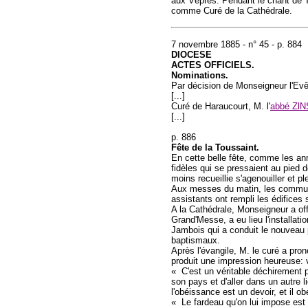
aux Vêpres. Pendant le chant de Tie
comme Curé de la Cathédrale.
7 novembre 1885 - n° 45 - p. 884
DIOCESE
ACTES OFFICIELS.
Nominations.
Par décision de Monseigneur l'Ev
[...]
Curé de Haraucourt, M. l'
abbé Zl
[...]
p. 886
Fête de la Toussaint.
En cette belle fête, comme les an
fidèles qui se pressaient au pied
moins recueillie s'agenouiller et p
Aux messes du matin, les communio
assistants ont rempli les édifices 
A la Cathédrale, Monseigneur a of
Grand'Messe, a eu lieu l'installatio
Jambois qui a conduit le nouveau p
baptismaux.
Après l'évangile, M. le curé a pro
produit une impression heureuse: 
« C'est un véritable déchirement p
son pays et d'aller dans un autre l
l'obéissance est un devoir, et il o
« Le fardeau qu'on lui impose est lo