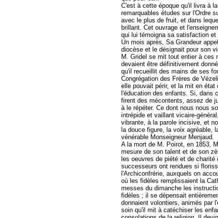
C'est à cette époque qu'il livra à
remarquables études sur l'Ordre sur
avec le plus de fruit, et dans lequ
brillant. Cet ouvrage et l'enseignem
qui lui témoigna sa satisfaction 
Un mois après, Sa Grandeur appelai
diocèse et le désignait pour son vi
M. Gridel se mit tout entier à ces 
devaient être définitivement donn
qu'il recueillit des mains de ses 
Congrégation des Frères de Vézelis
elle pouvait périr, et la mit en éta
l'éducation des enfants. Si, dans 
firent des mécontents, assez de j
à le répéter. Ce dont nous nous so
intrépide et vaillant vicaire-génér
vibrante, à la parole incisive, et
la douce figure, la voix agréable,
vénérable Monseigneur Menjaud.
A la mort de M. Poirot, en 1853, M.
mesure de son talent et de son zèl
les oeuvres de piété et de charité 
successeurs ont rendues si floris
l'Archiconfrérie, auxquels on accou
où les fidèles remplissaient la Ca
messes du dimanche les instructio
fidèles ; il se dépensait entièreme
donnaient volontiers, animés par l
soin qu'il mit à catéchiser les enfa
consolations de la religion. Il dev