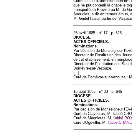
Commission d'Administration de l'I
que ne put contenir la chapelle tro
transportée à Préville où M. de Gai
Aveugles, a dit en termes émus, et 
M. Gridel faisait partie de l'Associ
26 avril 1885 - n° 17 - p. 325
DIOCÈSE
ACTES OFFICIELS.
Nominations.
Par décision de Monseigneur l'Ev
Directeur de l'Institution des Je
de cet établissement, en remplac
Directeur de l'lnstitution des Sou
Domêvre-sur-Vezouze.
[...]
Curé de Domèvre-sur-Vezouze : M.
15 août 1885 - n° 33 - p. 645
DIOCÈSE
ACTES OFFICIELS.
Nominations.
Par décision de Monseigneur l'Ev
Curé de Clayeures, M. l'abbé CH
Curé de Magnières, M. l'
abbé RO
Curé d'Ogéviller, M. l'
abbé CHANE