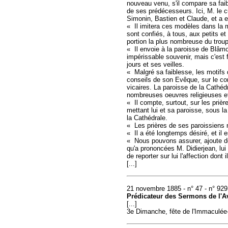
nouveau venu, s'il compare sa fai
de ses prédécesseurs. Ici, M. le c
Simonin, Bastien et Claude, et a 
« Il imitera ces modèles dans la 
sont confiés, à tous, aux petits e
portion la plus nombreuse du trou
« Il envoie à la paroisse de Blâmon
impérissable souvenir, mais c'est fi
jours et ses veilles.
« Malgré sa faiblesse, les motifs 
conseils de son Evêque, sur le con
vicaires. La paroisse de la Cathédr
nombreuses oeuvres religieuses et c
« Il compte, surtout, sur les prièr
mettant lui et sa paroisse, sous l
la Cathédrale.
« Les prières de ses paroissiens 
« Il a été longtemps désiré, et il 
« Nous pouvons assurer, ajoute de
qu'a prononcées M. Didierjean, lui
de reporter sur lui l'affection dont
[...]
21 novembre 1885 - n° 47 - n° 929
Prédicateur des Sermons de l'A
[...]
3e Dimanche, fête de l'Immaculée