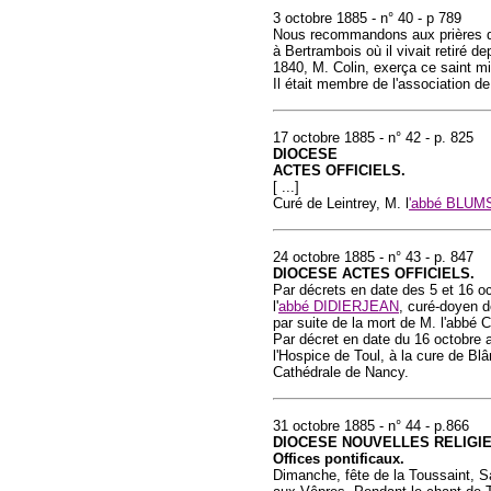
3 octobre 1885 - n° 40 - p 789
Nous recommandons aux prières de
à Bertrambois où il vivait retiré 
1840, M. Colin, exerça ce saint mi
Il était membre de l'association de
17 octobre 1885 - n° 42 - p. 825
DIOCESE
ACTES OFFICIELS.
[ ...]
Curé de Leintrey, M. l
'abbé BLUM
24 octobre 1885 - n° 43 - p. 847
DIOCESE ACTES OFFICIELS.
Par décrets en date des 5 et 16 o
l'
abbé DIDIERJEAN
, curé-doyen d
par suite de la mort de M. l'abbé
Par décret en date du 16 octobre 
l'Hospice de Toul, à la cure de 
Cathédrale de Nancy.
31 octobre 1885 - n° 44 - p.866
DIOCESE NOUVELLES RELIGI
Offices pontificaux.
Dimanche, fête de la Toussaint, Sa