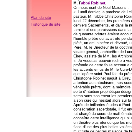
M. l'
abbé Robinet
.
On nous écrit de Neuf-Maisons :
« Lundi dernier, la paroisse de Lei
pasteur, M. l'abbé Christophe Robi
Plan du site
lundi 22 décembre, les premières at
Historique du site
derniers Sacrements, et dans la nui
famille et ses paroissiens dans l
de quarante prêtres étaient accou
l'humble prêtre qui avait été pend
piété, un ami sincère et dévoué, un
Père. M. le Directeur de la doctri
vicaire-général, archiprêtre de Lu
Cirey, assisté de MM. les Archiprê
« Je voudrais pouvoir redire à vos
profonde de cette foule accourue d
les accents émus de M. le Curé-Do
que l'apôtre saint Paul fait du prêt
Christophe Robinet naquit à Cirey,
attention au catéchisme, ses succès
vénérable prêtre, dont la mémoire e
sorte d'intuition prophétique dési
sema sans son coeur les premiers
à son curé qui hésitait alors sur 
Après de brillantes études à Pont
consécration sacerdotale, il fut 
fut chargé du cours de mathématiqu
connaître cette intelligence qui plus
un théâtre plus étendu que les murs
flanc d'une des plus belles vall
multitude de petites maisons de bu