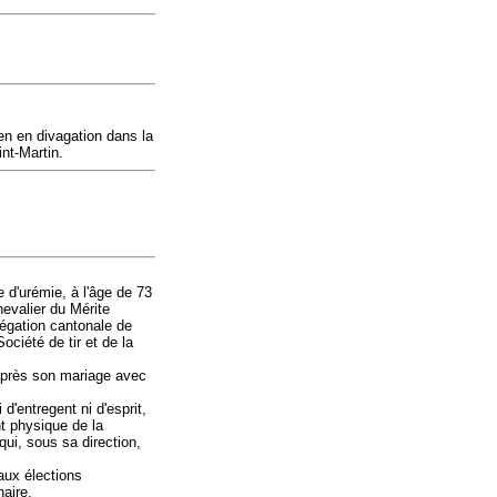
en en divagation dans la
int-Martin.
 d'urémie, à l'âge de 73
hevalier du Mérite
élégation cantonale de
ociété de tir et de la
, après son mariage avec
 d'entregent ni d'esprit,
t physique de la
qui, sous sa direction,
aux élections
aire.