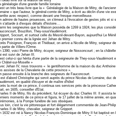
n beau livre sur la Maison de Mitry
a généalogie d'une grande famille lorraine
'est un très beau livre que la « Généalogie de la Maison de Mitry, de l'ancien
orraine » que l'auteur, le général-comte de Mitry, a écrit au déclin d'une vie ex
'arrête avec respect, comme devant une fresque merveilleuse.
n admire de hautes prouesses, on s'émeut à l'évocation de gestes jolis et si 
 s'attarde à d'exquis détails d'histoire....
armi les seigneuries que la Maison posséda de 1269 à 1924, les plus considér
auconcourt, Bouzillon, They-sousVaudémont.
ripport, Socourt, et surtout celle du Mesnil-devant-Bayon, aujourd'hui Le Ménil
e premier connu de la lignée est Jehan de Mitry.
près Poisignon, François et Thiébaut, on arrive a Nicolle de Mitry, seigneur de
 partie de Villers-l'Orme.
n 1390, voici Pierre de Mitry, écuyer, seigneur de Nossoncourt ; en la châtell
i est suivi de Jehan III.
'est celui-ci qui hérita d'une partie de la seigneurie de They-sous-Vaudémont 
e Châtel-sur-Moselle »
vec Jehan IV, nous trouvons « le gentilhomme de la maison du duc Anthoine
es assises de la Chevalerie de cette province ».
n passe ensuite â la branche des seigneurs de Fauconcourt.
 est d'abord Christophe qui servit auprès du prince Nicolas de Lorraine, duc 
audémont, en qualité d'écuyer et de maître d'hôtel
près la mort de ce prince, il continua ses services près de la princesse Cathe
ait, en 1605, conseiller d'Etat.
harles II de Mitry, fils du précédent, fut écuyer du duc Charles III. Il assista 
erniers moments de ce prince et figura, le 17 juillet de la même année, en qua
érémonies, à la Pompe funèbre de ses obsèques.
lus loin, c'est la vie pittoresque et fort élégamment commentée de Jean-Phili
harles II de Mitry, chevalier, seigneur de Gripport.
n 1632 est né à Nancy Nicolas-François-Dominique de Mitry II fut baptisé en l