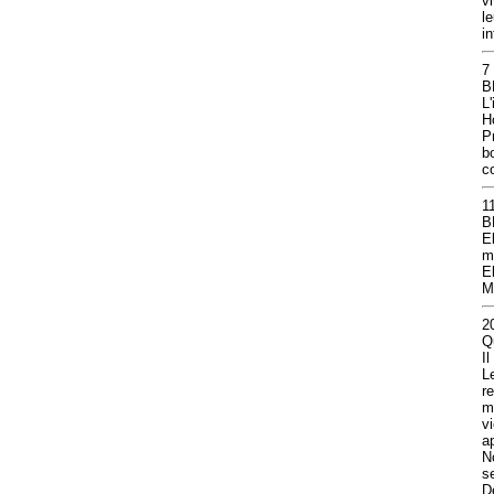
v
l
i
7
B
L
H
P
bo
c
1
B
E
m
E
M
2
Q
I
L
r
m
v
ap
N
s
De