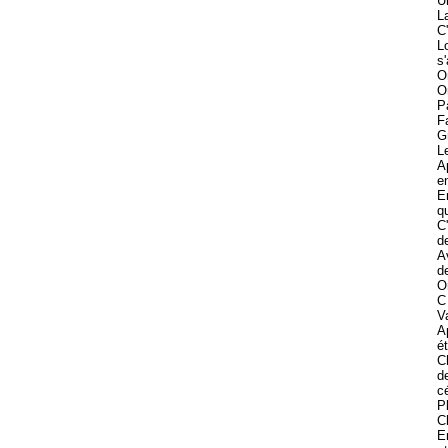
U
L
C
L
s
O
On
P
F
G
L
A
en
E
qu
C
d
A
d
O
C
V
A
ét
C
d
c
P
C
E