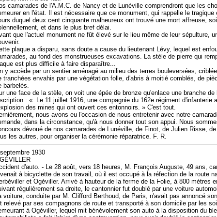
os camarades de l'A.M.C. de Nancy et de Lunéville comprendront que les ch
emeurer en l'état. Il est nécessaire que ce monument, qui rappelle le tragique
ours duquel deux cent cinquante malheureux ont trouvé une mort affreuse, soi
olennellement, et dans le plus bref délai.
vant que l'actuel monument ne fût élevé sur le lieu même de leur sépulture, u
ouvenir.
ette plaque a disparu, sans doute a cause du lieutenant Lévy, lequel est enfo
amarades, au fond des monstrueuses excavations. La stèle de pierre qui rempl
aque est plus difficile à faire disparaître...
n y accède par un sentier aménagé au milieu des terres bouleversées, criblée
e tranchées envahis par une végétation folle, d'abris à moitié comblés, de piè
e barbelés.
ur une face de la stèle, on voit une épée de bronze qu'enlace une branche de l
nscription : « Le 11 juillet 1916, une compagnie du 162e régiment d'infanterie 
'explosion des mines qui ont ouvert ces entonnoirs. » C'est tout.
ernièrement, nous avons eu l'occasion de nous entretenir avec notre camara
emande, dans la circonstance, qu'à nous donner tout son appui. Nous sommes
oncours dévoué de nos camarades de Lunéville, de Finot, de Julien Risse, de
ous les autres, pour organiser la cérémonie réparatrice. F. R.
 septembre 1930
GÉVILLER
ccident d'auto. - Le 28 août, vers 18 heures, M. François Auguste, 49 ans, ca
venait à bicyclette de son travail, où il est occupé à la réfection de la route n
erbéviller et Ogéviller. Arrivé à hauteur de la ferme de la Folie, à 800 mètres e
uivant régulièrement sa droite, le cantonnier fut doublé par une voiture automob
a voiture, conduite par M. Clifford Berthoud, de Paris, n'avait pas annoncé s
ut relevé par ses compagnons de route et transporté à son domicile par les soi
emeurant à Ogéviller, lequel mit bénévolement son auto à la disposition du bl