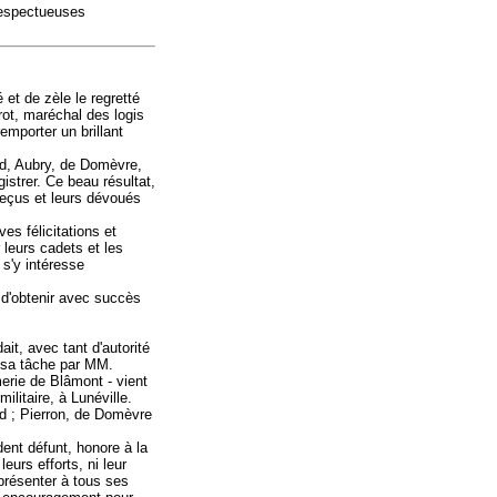
 respectueuses
é et de zèle le regretté
rot, maréchal des logis
emporter un brillant
d, Aubry, de Domèvre,
istrer. Ce beau résultat,
 reçus et leurs dévoués
es félicitations et
leurs cadets et les
s'y intéresse
 d'obtenir avec succès
ait, avec tant d'autorité
s sa tâche par MM.
erie de Blâmont - vient
litaire, à Lunéville.
d ; Pierron, de Domèvre
ident défunt, honore à la
eurs efforts, ni leur
présenter à tous ses