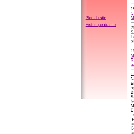
1
C
Plan du site
M
Historique du site
2
S
L
pl
1
M
R
a
13
N
a
a
B
S
N
M
Es
l
j
c
C
c