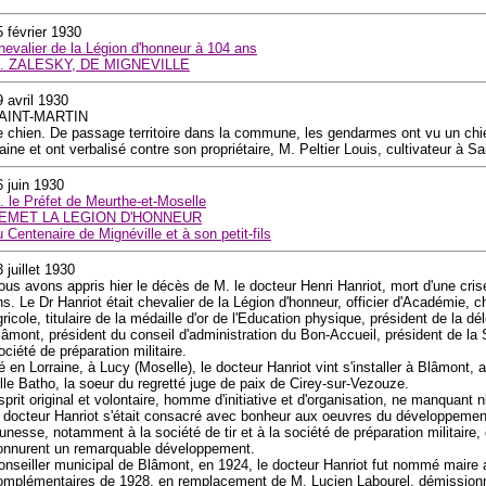
5 février 1930
hevalier de la Légion d'honneur à 104 ans
. ZALESKY, DE MIGNEVILLE
9 avril 1930
AINT-MARTIN
e chien. De passage territoire dans la commune, les gendarmes ont vu un chi
aine et ont verbalisé contre son propriétaire, M. Peltier Louis, cultivateur à Sa
6 juin 1930
. le Préfet de Meurthe-et-Moselle
EMET LA LEGION D'HONNEUR
u Centenaire de Mignéville et à son petit-fils
 juillet 1930
ous avons appris hier le décès de M. le docteur Henri Hanriot, mort d'une crise
ns. Le Dr Hanriot était chevalier de la Légion d'honneur, officier d'Académie, c
gricole, titulaire de la médaille d'or de l'Education physique, président de la d
lâmont, président du conseil d'administration du Bon-Accueil, président de la S
ociété de préparation militaire.
é en Lorraine, à Lucy (Moselle), le docteur Hanriot vint s'installer à Blâmont
lle Batho, la soeur du regretté juge de paix de Cirey-sur-Vezouze.
prit original et volontaire, homme d'initiative et d'organisation, ne manquant ni
e docteur Hanriot s'était consacré avec bonheur aux oeuvres du développemen
eunesse, notamment à la société de tir et à la société de préparation militaire, 
onnurent un remarquable développement.
onseiller municipal de Blâmont, en 1924, le docteur Hanriot fut nommé maire 
omplémentaires de 1928, en remplacement de M. Lucien Labourel, démissionn