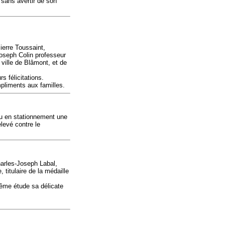
r sans avertir de son
ierre Toussaint,
 Joseph Colin professeur
 ville de Blâmont, et de
s félicitations.
pliments aux familles.
vu en stationnement une
elevé contre le
harles-Joseph Labal,
 titulaire de la médaille
ême étude sa délicate