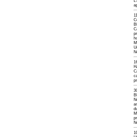
L
a
1
C
B
C
p
h
M
U
N
1
H
C
c
p
3
B
N
a
du
M
p
N
1