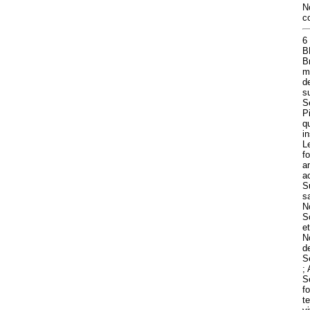
N
c
6
B
Br
m
d
s
S
P
q
i
L
f
a
a
S
s
N
S
e
N
d
S
;
S
f
t