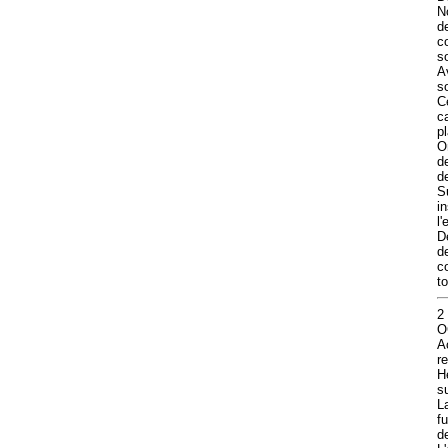
N
d
c
s
A
s
C
c
pl
O
d
d
S
i
l
D
d
c
t
2
O
A
re
H
s
L
f
d