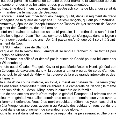
t eut pour parrain le Cardinal de Lorraine et pour marraine la Duchesse de Lorr
a carrière fut des plus brillantes et des plus mouvementées.
u treizième degré, nous trouvons Charles-Joseph comte de Mitry, qui servit 
ommandée par le marquis de Beauvau.
t encore : Jean-Hyacinthe-Jacques-Joseph, qui fit, dans un régiment de drago
ampagnes de la guerre de Sept ans ; Charles-François, qui eut pour marraine 
ommeraye, épouse de Joseph-Humbert de Tonnoy écuyer seigneur de Sandronvi
égiment des Gardes du duc de Lorraine.
entré en Lorraine, en raison de sa santé précaire, il se retira dans son fief de
utre belle figure : Jean-Thomas, comte de Mitry qui s'engagea dans la légion de
ié et y servit pendant trois ans. De là, il passa en Amérique où il servit à Sai
égiment du Cap.
n 1790, il était maire de Blâmont.
orsque éclate la Révolution, il émigre et se rend à Etenheim où se formait pour
a légion de Mirabeau
ean-Thomas est félicité et décoré par le prince de Condé pour sa brillante cond
e Wissembourg.
n note aussi Charles-François-Xavier et puis Marie-Antoine-Henri. général-co
u 2e corps de cavalerie, dans « la course à la mer » ou au 6e corps d'armé
u partout, le général de Mitry « fait preuve de la plus grande intrépidité et des 
litaires ».
 la suite d'une courte maladie, en 1924, il meurt au château de Chazeron (Pu
es obsèques solennelles furent célébrées à la cathédrale de Nancy ; le même j
elon son désir, au Mesnil-Mitry, dans le cimetière de la famille
t un de ses anciens chefs d'état-major, le général Rampont, lui adressa ces
dieu, mon général vous allez dormir sous cette terre lorraine que vous avez ta
aillamment défendue. Vous êtes mort en soldat chrétien, les yeux fixés droit sur
éjà la Vierge lorraine vous accueillir au Paradis des soldats et vous conduire
rouot dans un rayonnement de splendeur et de gloire. »
out le livre est dans cet esprit élevé de régionalisme persévérant et d'héroïsme