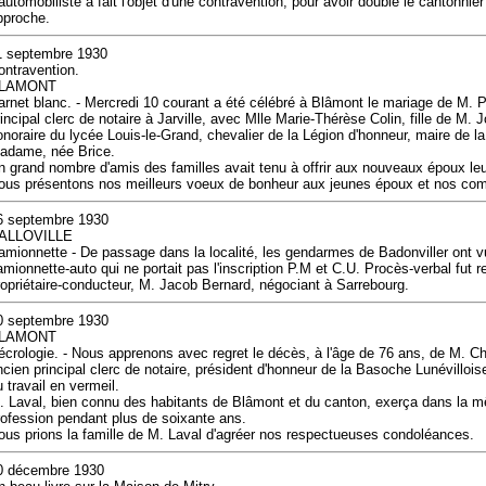
'automobiliste a fait l'objet d'une contravention, pour avoir doublé le cantonnie
pproche.
1 septembre 1930
ontravention.
LAMONT
arnet blanc. - Mercredi 10 courant a été célébré à Blâmont le mariage de M. P
rincipal clerc de notaire à Jarville, avec Mlle Marie-Thérèse Colin, fille de M.
onoraire du lycée Louis-le-Grand, chevalier de la Légion d'honneur, maire de la
adame, née Brice.
n grand nombre d'amis des familles avait tenu à offrir aux nouveaux époux leur
ous présentons nos meilleurs voeux de bonheur aux jeunes époux et nos com
6 septembre 1930
ALLOVILLE
amionnette - De passage dans la localité, les gendarmes de Badonviller ont 
amionnette-auto qui ne portait pas l'inscription P.M et C.U. Procès-verbal fut r
ropriétaire-conducteur, M. Jacob Bernard, négociant à Sarrebourg.
0 septembre 1930
LAMONT
écrologie. - Nous apprenons avec regret le décès, à l'âge de 76 ans, de M. C
ncien principal clerc de notaire, président d'honneur de la Basoche Lunévilloise,
 travail en vermeil.
. Laval, bien connu des habitants de Blâmont et du canton, exerça dans la m
rofession pendant plus de soixante ans.
ous prions la famille de M. Laval d'agréer nos respectueuses condoléances.
0 décembre 1930