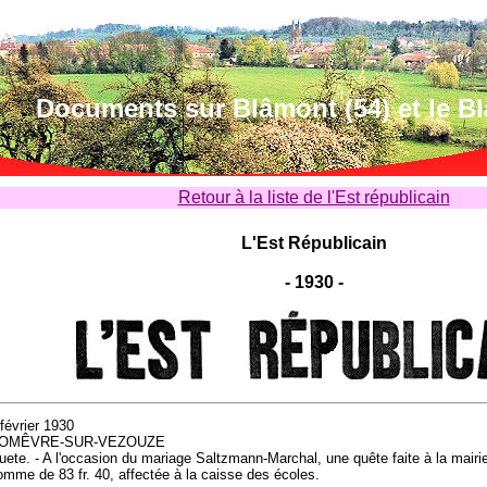
Documents sur Blâmont (54) et le B
Retour à la liste de l'Est républicain
L'Est Républicain
- 1930 -
 février 1930
OMÊVRE-SUR-VEZOUZE
uete. - A l'occasion du mariage Saltzmann-Marchal, une quête faite à la mairie
omme de 83 fr. 40, affectée à la caisse des écoles.