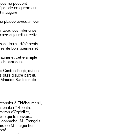
oses ne peuvent
 épisode de guerre au
t inauguré
ne plaque évoquait leur
ui avec ses infortunés
ace aujourd'hui cette
s de trous, d'éléments
ces de bois pourries et
aurier et cette simple
a disparu dans
de Gaston Rogé, qui ne
 sûrs d'autre part du
 Maurice Saulnier, de
ntonnier à Thiébauménil,
ationale n° 4, entre
nviron d'Ogéviller,
ile qui le renversa.
on approche. M. François
ns de M. Largentier,
essé.