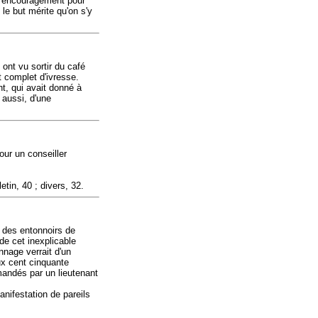
un encouragement pour
le but mérite qu'on s'y
ont vu sortir du café
t complet d'ivresse.
t, qui avait donné à
i aussi, d'une
our un conseiller
tin, 40 ; divers, 32.
é des entonnoirs de
e cet inexplicable
nnage verrait d'un
ux cent cinquante
mandés par un lieutenant
anifestation de pareils