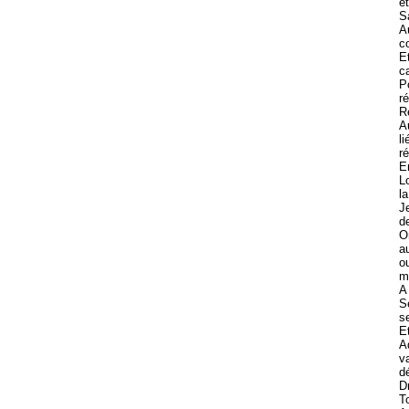
e
S
A
c
E
c
P
r
R
A
l
r
E
L
l
J
d
O
a
o
mi
A
S
s
E
A
v
d
D
T