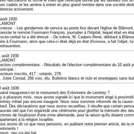
ives félicitations et forme le voeu que l'exemple donné par les lauréats soit 
eurs cadets et les amène à entrer en plus grand nombre dans une société dont 
ntéresse activement.
 août 1930
LAMONT
'ivresse. - Les gendarmes de service au poste fixe devant l'église de Blâmont, 
oessler le nommé Fourmann François, journalier à l'hôpital, lequel était en éta
rocès-verbal lui a été dressé. - De même, M. Cadario René, débitant à Blâmon
ire à Fourmann, alors que celui-ci était déjà en état d'ivresse, a fait l'objet, lu
ontravention.
1 août 1930
LAMONT
lection complémentaire. - Résultats de l'élection complémentaire du 10 août p
unicipal :
lecteurs inscrits, 417 ; votants, 278.
. Jules Conrad, 206 voix, élu. Bulletins blancs et nuls et enveloppes sans bulle
0 août 1930
uand inaugurera-t-on le monument des Entonnoirs de Leintrey ?
l y a plusieurs mois, nous avons signalé ici que le monument érigé à proximit
eintrey n'était pas encore inauguré. Nous nous sommes informés de la cause d
etard. Des déclarations que nous avons recueillies, il résulte que certain perso
auvais oeil que l'on organisât une cérémonie pour glorifier la mémoire des de
ictimes de l'explosion d'une mine allemande, pour la raison qu'ils étaient com
partenant à la religion Israélite.
ous avons dit ce que nous pensions, en publiant notre premier article, de la m
entiments !
puis, rien n'a été fait.