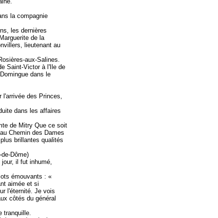
aine.
dans la compagnie
ns, les dernières
Marguerite de la
llers, lieutenant au
 Rosières-aux-Salines.
 Saint-Victor à l'Ile de
nt-Domingue dans le
 l'arrivée des Princes,
uite dans les affaires
mte de Mitry Que ce soit
e, au Chemin des Dames
plus brillantes qualités
y-de-Dôme)
our, il fut inhumé,
 mots émouvants : «
nt aimée et si
 l'éternité. Je vois
 aux côtés du général
 tranquille.