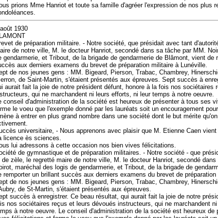
ous prions Mme Hanriot et toute sa famille d'agréer l'expression de nos plus
ondoléances.
 août 1930
LAMONT
evet de préparation militaire. - Notre société, que présidait avec tant d'autorit
aire de notre ville, M. le docteur Hanriot, secondé dans sa tâche par MM. Noi
e gendarmerie, et Tribout, de la brigade de gendarmerie de Blâmont, vient de r
uccès aux derniers examens du brevet de préparation militaire à Lunéville.
ept de nos jeunes gens : MM. Bigeard, Pierson, Trabac, Chambrey, Hinerschi
ierron, de Saint-Martin, s'étaient présentés aux épreuves. Sept succès à enreg
ui aurait fait la joie de notre président défunt, honore à la fois nos sociétaires
nstructeurs, qui ne marchandent ni leurs efforts, ni leur temps à notre oeuvre.
e conseil d'administration de la société est heureux de présenter à tous ses viv
orme le voeu que l'exemple donné par les lauréats soit un encouragement pour 
mène à entrer en plus grand nombre dans une société dont le but mérite qu'on 
ctivement.
uccès universitaire, - Nous apprenons avec plaisir que M. Etienne Caen vient
a licence ès sciences.
ous lui adressons à cette occasion nos bien vives félicitations.
ociété de gymnastique et de préparation militaires. - Notre société - que présid
t de zèle, le regretté maire de notre ville, M. le docteur Hanriot, secondé dan
oirot, maréchal des logis de gendarmerie, et Tribout, de la brigade de gendarm
e remporter un brillant succès aux derniers examens du brevet de préparation mi
ept de nos jeunes gens : MM. Bigeard, Pierson, Trabac, Chambrey, Hinerschi
 Aubry, de St-Martin, s'étaient présentés aux épreuves.
ept succès à enregistrer. Ce beau résultat, qui aurait fait la joie de notre prés
ois nos sociétaires reçus et leurs dévoués instructeurs, qui ne marchandent ni l
emps à notre oeuvre. Le conseil d'administration de la société est heureux de 