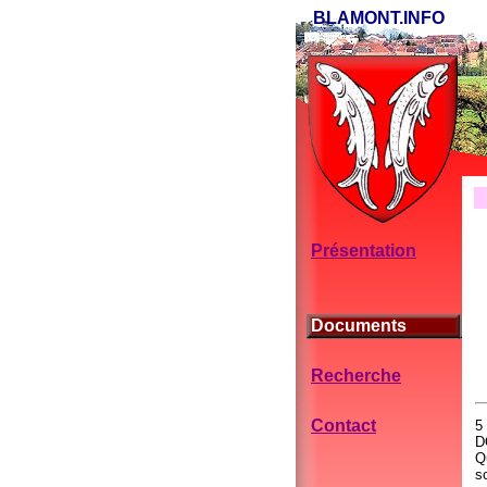
BLAMONT.INFO
Présentation
Documents
Recherche
Contact
5
D
Q
s