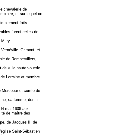
ne chevalerie de
emplaire, et sur lequel on
simplement faits.
ables furent celles de
-Mitry.
 Vernéville. Grimont, et
enie de Rambervillers,
et de « la haute vouerie
 de Lorraine et membre
de Mercoeur et comte de
rine, sa femme, dont il
le l4 mai 1608 aux
lité de maître des
ppe, de Jacques II, de
'église Saint-Sébastien