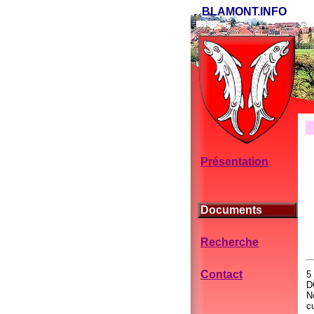
BLAMONT.INFO
Présentation
Documents
Recherche
Contact
5
D
N
c