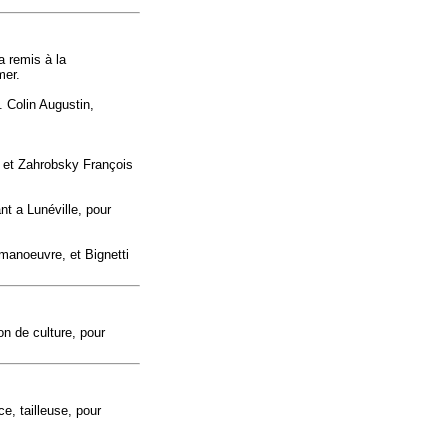
a remis à la
mer.
. Colin Augustin,
e et Zahrobsky François
nt a Lunéville, pour
manoeuvre, et Bignetti
on de culture, pour
e, tailleuse, pour