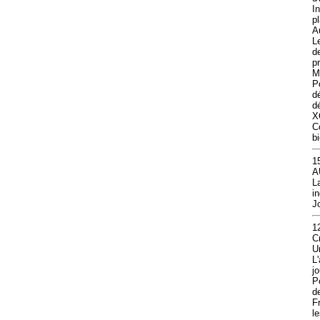
I
p
A
L
d
p
M
P
d
dé
X
C
b
1
A
L
i
J
1
C
U
L
jo
P
d
F
l