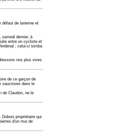
 défaut de lanterne et
, samedi dernier, à
uite entre un cycliste et
erdenal ; celui-ci tomba
adressons nos plus vives
oire de ce garçon de
x saucisses dans le
on de Claudon, ne le
. Dubois propriétaire qui
pierres d'un mur de