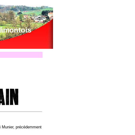
lâmontois
nri Munier, précédemment