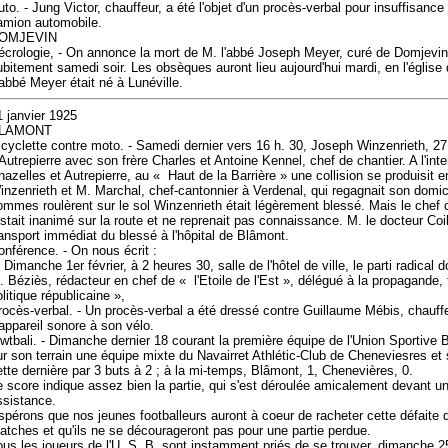
uto. - Jung Victor, chauffeur, a été l'objet d'un procès-verbal pour insuffisance
amion automobile.
OMJEVIN
écrologie, - On annonce la mort de M. l'abbé Joseph Meyer, curé de Domjevin
ubitement samedi soir. Les obsèques auront lieu aujourd'hui mardi, en l'église
'abbé Meyer était né à Lunéville.
1 janvier 1925
LAMONT
icyclette contre moto. - Samedi dernier vers 16 h. 30, Joseph Winzenrieth, 2
'Autrepierre avec son frère Charles et Antoine Kennel, chef de chantier. A l'int
hazelles et Autrepierre, au « Haut de la Barrière » une collision se produisit e
inzenrieth et M. Marchal, chef-cantonnier à Verdenal, qui regagnait son domi
ommes roulèrent sur le sol Winzenrieth était légèrement blessé. Mais le chef 
estait inanimé sur la route et ne reprenait pas connaissance. M. le docteur Coi
ransport immédiat du blessé à l'hôpital de Blâmont.
onférence. - On nous écrit :
 Dimanche 1er février, à 2 heures 30, salle de l'hôtel de ville, le parti radical
. Béziès, rédacteur en chef de « l'Etoile de l'Est », délégué à la propagande, 
litique républicaine »,
rocès-verbal. - Un procès-verbal a été dressé contre Guillaume Mébis, chauffe
'appareil sonore à son vélo.
iwtbali. - Dimanche dernier 18 courant la première équipe de l'Union Sportive 
ur son terrain une équipe mixte du Navairret Athlétic-Club de Cheneviesres e
ette dernière par 3 buts à 2 ; à la mi-temps, Blâmont, 1, Chenevières, 0.
e score indique assez bien la partie, qui s'est déroulée amicalement devant 
ssistance.
spérons que nos jeunes footballeurs auront à coeur de racheter cette défaite 
atches et qu'ils ne se décourageront pas pour une partie perdue.
ous les joueurs de l'U. S. B. sont instamment priés de se trouver, dimanche 25