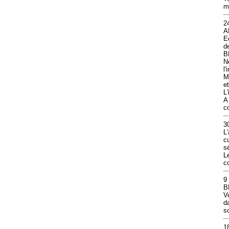
m
2
A
E
de
B
N
l
M
e
L
A
c
3
L
c
s
L
c
9
B
V
d
s
1