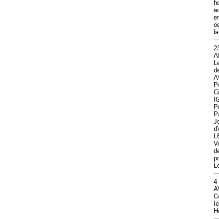
h
a
e
o
l
2
A
L
d
A
P
Ci
I
P
P
J
d'
L
V
d
p
L
4
A
C
I
H