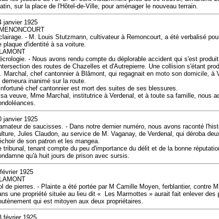
atin, sur la place de l'Hôtel-de-Ville, pour aménager le nouveau terrain.
4 janvier 1925
MENONCOURT
clairage. - M. Louis Stutzmann, cultivateur à Remoncourt, a été verbalisé pour
 plaque d'identité à sa voiture.
LAMONT
écrologie. - Nous avons rendu compte du déplorable accident qui s'est produit
'intersection des routes de Chazelles et d'Autrepierre. Une collision s'étant prod
. Marchal, chef cantonnier à Blâmont, qui regagnait en moto son domicile, à V
t demeura inanimé sur la route.
'infortuné chef cantonnier est mort des suites de ses blessures.
 sa veuve, Mme Marchal, institutrice à Verdenal, et à toute sa famille, nous 
ondoléances.
0 janvier 1925
'amateur de saucisses. - Dans notre dernier numéro, nous avons raconté l'hist
ulture, Jules Claudon, au service de M. Vaganay, de Verdenal, qui déroba deu
échoir de son patron et les mangea.
e tribunal, tenant compte du peu d'importance du délit et de la bonne réputati
ondamne qu'à huit jours de prison avec sursis.
 février 1925
LAMONT
ol de pierres. - Plainte a été portée par M Camille Moyen, ferblantier, contre M
ans une propriété située au lieu dit « Les Marmottes » aurait fait enlever des 
outènement qui est mitoyen aux deux propriétaires.
8 février 1925