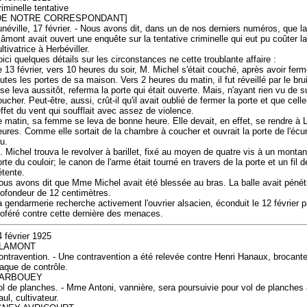
riminelle tentative
DE NOTRE CORRESPONDANT]
unéville, 17 février. - Nous avons dit, dans un de nos derniers numéros, que 
lâmont avait ouvert une enquête sur la tentative criminelle qui eut pu coûter 
ltivatrice à Herbéviller.
oici quelques détails sur les circonstances ne cette troublante affaire :
e 13 février, vers 10 heures du soir, M. Michel s'était couché, après avoir fer
outes les portes de sa maison. Vers 2 heures du matin, il fut réveillé par le bru
l se leva aussitôt, referma la porte qui était ouverte. Mais, n'ayant rien vu de s
ucher. Peut-être, aussi, crût-il qu'il avait oublié de fermer la porte et que celle
'effet du vent qui soufflait avec assez de violence.
e matin, sa femme se leva de bonne heure. Elle devait, en effet, se rendre à Lu
eures. Comme elle sortait de la chambre à coucher et ouvrait la porte de l'écuri
u.
. Michel trouva le revolver à barillet, fixé au moyen de quatre vis à un montan
rte du couloir; le canon de l'arme était tourné en travers de la porte et un fil de
étente.
ous avons dit que Mme Michel avait été blessée au bras. La balle avait pénét
rofondeur de 12 centimètres.
a gendarmerie recherche activement l'ouvrier alsacien, éconduit le 12 février 
roféré contre cette dernière des menaces.
4 février 1925
LAMONT
ontravention. - Une contravention a été relevée contre Henri Hanaux, brocante
laque de contrôle.
ARBOUEY
ol de planches. - Mme Antoni, vannière, sera poursuivie pour vol de planches 
ul, cultivateur.