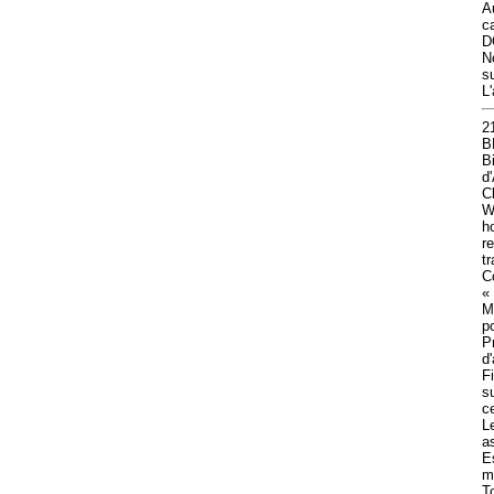
A
c
D
N
s
L
2
B
B
d
C
W
h
r
t
C
«
M
po
P
d
F
s
c
L
a
E
m
T