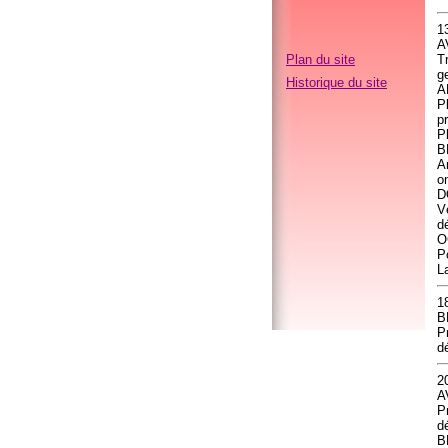
1
A
Plan du site
T
g
Historique du site
A
P
pr
P
B
A
o
D
V
d
O
P
L
1
B
P
d
2
A
P
dé
B