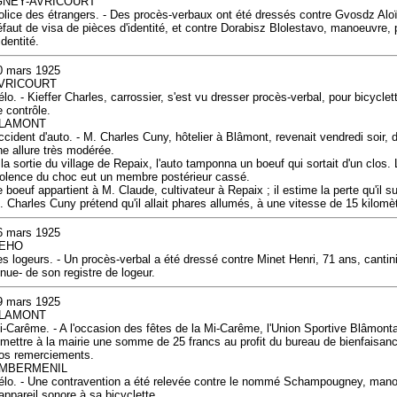
GNEY-AVRICOURT
olice des étrangers. - Des procès-verbaux ont été dressés contre Gvosdz Alo
éfaut de visa de pièces d'identité, et contre Dorabisz Blolestavo, manoeuvre, 
identité.
0 mars 1925
VRICOURT
élo. - Kieffer Charles, carrossier, s'est vu dresser procès-verbal, pour bicycl
e contrôle.
LAMONT
ccident d'auto. - M. Charles Cuny, hôtelier à Blâmont, revenait vendredi soir, d
ne allure très modérée.
 la sortie du village de Repaix, l'auto tamponna un boeuf qui sortait d'un clos. 
iolence du choc eut un membre postérieur cassé.
e boeuf appartient à M. Claude, cultivateur à Repaix ; il estime la perte qu'il s
. Charles Cuny prétend qu'il allait phares allumés, à une vitesse de 15 kilomèt
6 mars 1925
EHO
es logeurs. - Un procès-verbal a été dressé contre Minet Henri, 71 ans, cantin
enue- de son registre de logeur.
9 mars 1925
LAMONT
i-Carême. - A l'occasion des fêtes de la Mi-Carême, l'Union Sportive Blâmonta
emettre à la mairie une somme de 25 francs au profit du bureau de bienfaisan
os remerciements.
MBERMENIL
élo. - Une contravention a été relevée contre le nommé Schampougney, mano
'appareil sonore à sa bicyclette