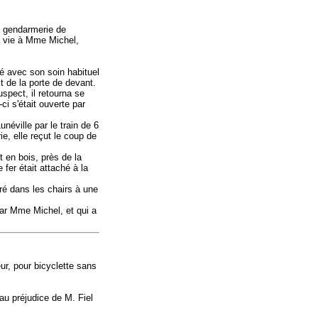
la gendarmerie de
la vie à Mme Michel,
mé avec son soin habituel
it de la porte de devant.
uspect, il retourna se
-ci s'était ouverte par
néville par le train de 6
e, elle reçut le coup de
t en bois, près de la
 fer était attaché à la
ré dans les chairs à une
par Mme Michel, et qui a
ur, pour bicyclette sans
au préjudice de M. Fiel