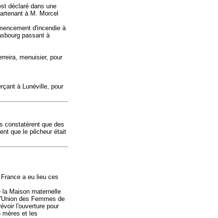
est déclaré dans une
ppartenant à M. Morcel
mmencement d'incendie à
rasbourg passant à
reira, menuisier, pour
çant à Lunéville, pour
es constatèrent que des
rent que le pêcheur était
France a eu lieu ces
e la Maison maternelle
e l'Union des Femmes de
voir l'ouverture pour
5 mères et les