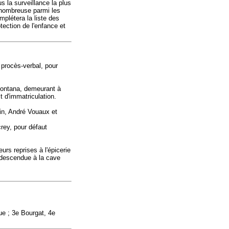
s la surveillance la plus
si nombreuse parmi les
plétera la liste des
ection de l'enfance et
 procès-verbal, pour
Fontana, demeurant à
it d'immatriculation.
in, André Vouaux et
rey, pour défaut
urs reprises à l'épicerie
e, descendue à la cave
ue ; 3e Bourgat, 4e