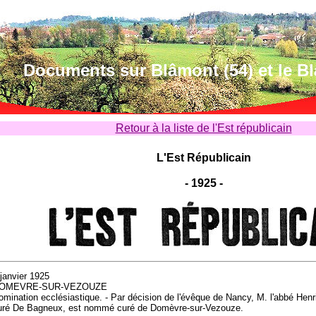
Documents sur Blâmont (54) et le B
Retour à la liste de l'Est républicain
L'Est Républicain
- 1925 -
 janvier 1925
OMEVRE-SUR-VEZOUZE
omination ecclésiastique. - Par décision de l'évêque de Nancy, M. l'abbé He
uré De Bagneux, est nommé curé de Domèvre-sur-Vezouze.