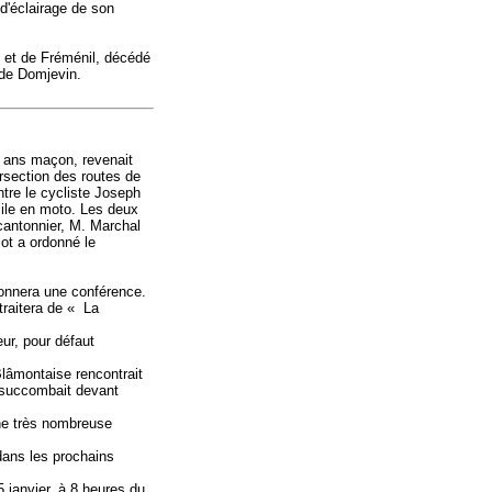
 d'éclairage de son
 et de Fréménil, décédé
 de Domjevin.
7 ans maçon, revenait
ersection des routes de
ntre le cycliste Joseph
cile en moto. Les deux
cantonnier, M. Marchal
lot a ordonné le
 donnera une conférence.
traitera de « La
ur, pour défaut
Blâmontaise rencontrait
t succombait devant
une très nombreuse
dans les prochains
 janvier, à 8 heures du