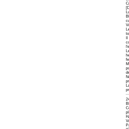
C
[
L
B
cu
V
L
t
I
co
l
L
h
fe
M
po
d
N
p
L
p
2
B
C
p
H
V
Pa