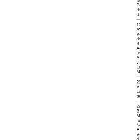
I
P
d
d'
1
A
V
d
B
A
u
A
v
L
M
2
V
L
t
2
B
M
r
N
E
V
d