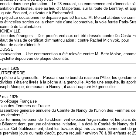
ncendie dans une plantation. - Le 23 courant, un commencement d'incendie s'
lantation d'arbustes, sise au lieu dit Malpertuis, sur la route de Leintrey, et a
uguste-Edouard, cultivateur à Emberménil.
e préjudice occasionné ne dépasse pas 50 francs. M. Morcel attribue ce co
es étincelles sorties de la cheminée d'une locomotive, la voie ferrée Paris-St
roximité de la plantation.
IGNEVILLE
olice des étrangers. - Des procès-verbaux ont été dressés contre Da Costa Fer
éfaut de visa de certificat d'immatriculation ; contre Rachel Michivok, pour
faut de carte d'identité.
OUSSE
ontravention. - Une contravention a été relevée contre M. Behr Moïse, commer
icyclette dépourvue de plaque d'identité.
5 avril 1925
UTREPIERRE
a pêche à la grenouille. - Passant sur le bord du ruisseau l'Albe, les gendarm
ndividus s'étaient livrés à la pèche à la grenouille. Après une enquête, ils appri
oseph Morque, demeurant à Nancy ; il aurait capturé 50 grenouilles.
2 mai 1925
roix-Rouge Française
nion des Femmes de France
'assemblée générale annuelle du Comité de Nancy de l'Union des Femmes de 
urs derniers [...]
our terminer, lie baron de Turckheim vint exposer l'organisation et les plans d
e Blâmont dont, par une généreuse initiative, il a doté le Comité de Nancy d
rance. Cet établissement, dont les travaux déjà très avancés permettent de pré
es premiers jours du mois d'août, pourra recueillir environ 70 à 80 enfants et 2