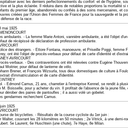
ospitaliser avec les derniers perfectionnements du confort -et de l'hygiène, sou
ctive et la plus éclairée. Il réduira dans de notables proportions la mortalité 
nfants du premier âge, abandonnés ou confiés à des soins mercenaires, et com
euvres créées par l'Union des Femmes de France pour la sauvegarde et la prot
a défense de la race.
3 mai 1925
MENONCOURT
es ambulants. - La femme Marie Antoni, vannière ambulante, a été l'objet d'un
éfaut de récépissé de déclaration de profession ambulante.
VRICOURT
olice des étrangers. - Ettore Fontana, manoeuvre, et Priseille Poggi, femme 
rey, ont été l'objet de procès-verbaux pour défaut de carte d'identité et d'extra
GNEY-AVRICOURT
rocès-verbaux. - Des contraventions ont été relevées contre Eugène Thouven
aul Moitrier, pour défaut de lanterne de vélo.
ohann Brener, et François Wizsurla, tous deux domestiques de culture à Foulc
extrait d'immatriculation et de carte d'identité.
EINTREY
ol. - Edmond Camus, 21 ans, charretier à l'entreprise Kennel, se rendit à plusie
e M. Boisselle, pour y acheter du vin. Il profitait de l'absence de la jeune fill
our dérober des paires de pantoufles ; il a aussi volé un gobelet.
es gendarmes recherchent Camus.
 juin 1925
VRICOURT
ourse de bicyclettes. - Résultats de la course cycliste du 1er juin :
er Walter, couvrant les 28 kilomètres en 50 minutes ; 2e Vitrick, à une demi-ro
ubert. 5e Laurent, 6e Huschtein (une chute), 7e Haye, 8e Milan.