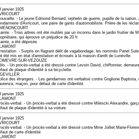
3 janvier 1925
VRICOURT
rouvaille. - Le jeune Edmond Bernard, orphelin de guerre, pupille de la nation, 
endarmerie d'Avricourt, une paire de gants d'automobiliste. Prière de les récla
MENONCOURT
lainte. - Trois arbres ont été mutilés par un inconnu dans le jardin fruitier de M
opriétaire, qui éprouve un préjudice de 20 fr.
lainte, a été déposée.
LAMONT
rrestation. - Surpris en flagrant délit de vagabondage, les nommés Panel Sul
nt été mis en état d'arrestation et écroués à là maison d'arrêt de Lunéville.
OMEVRE-SUR-VEZOUZE
élo. - Un procès-verbal a été dressé contre Levoin David, chiffonnier, demeura
éfaut de plaque d'identité à sa bicyclette.
GEVILLER
olice des étrangers. - Les gendarmes ont verbalisé contre Goglione Baptista, 
aurenza, maçon, pour défaut de carte d'identité.
8 janvier 1925
LAMONT
rocès-verbal. - Un procès-verbal a été dressé contre Milescki Alexandre, garç
éfaut de plaque d'identité à sa voiture
0 janvier 1925
VRICOURT
rocès-verbal. - Un procès-verbal a été dressé contre Mme Jolliet Marie-Florenc
faut de carte d'identité
LAMONT