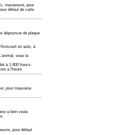
ïs, manoeuvre, pour
pour défaut de carte
ette dépourvue de plaque
'Avricourt en auto, à
L'animal, sous la
ubit à 1.800 francs.
res à l'heure.
ier, pour mauvaise
ise a bien voulu
ce.
euvre, pour défaut