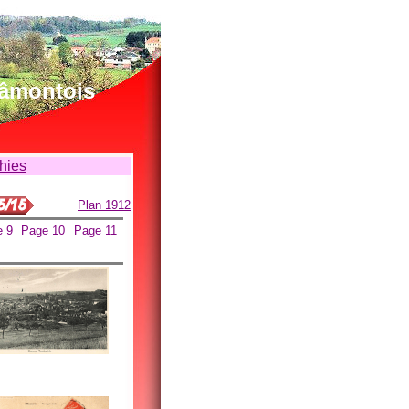
lâmontois
phies
Plan 1912
 9
Page 10
Page 11