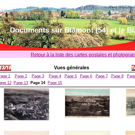
Documents sur Blâmont (54) et le B
Retour à la liste des cartes postales et photogra
Vues générales
age 1
Page 2
Page 3
Page 4
Page 5
Page 6
Page 7
Page 8
Page
age 12
Page 13
Page 14
Page 15