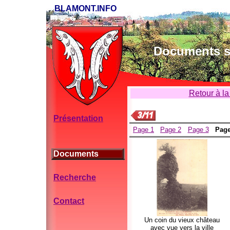
BLAMONT.INFO
Documents su
Retour à la
Présentation
Page 1
Page 2
Page 3
Page
Documents
Recherche
Contact
Un coin du vieux château
avec vue vers la ville