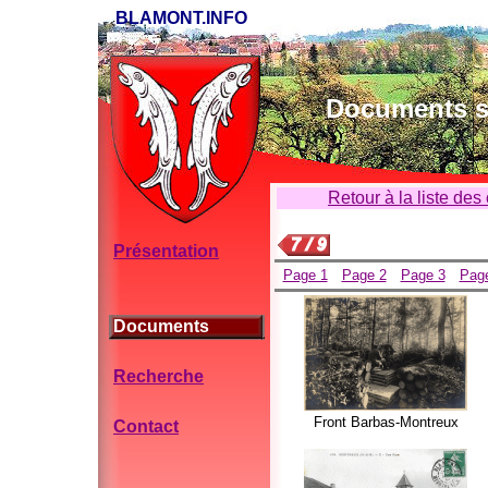
BLAMONT.INFO
Documents su
Retour à la liste des
Présentation
Page 1
Page 2
Page 3
Pag
Documents
Recherche
Front Barbas-Montreux
Contact