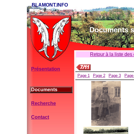
BLAMONT.INFO
Documents su
Retour à la liste des
Présentation
Page 1
Page 2
Page 3
Page
Documents
Recherche
Contact