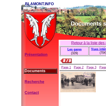
BLAMONT.INFO
Documents su
Retour à la liste des
Présentation
Page 1
Page 2
Page 3
Page
Documents
Recherche
Contact