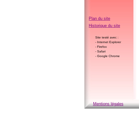
Plan du site
Historique du site
Site testé avec :
- Internet Explorer
- Firefox
- Safari
- Google Chrome
Mentions légales