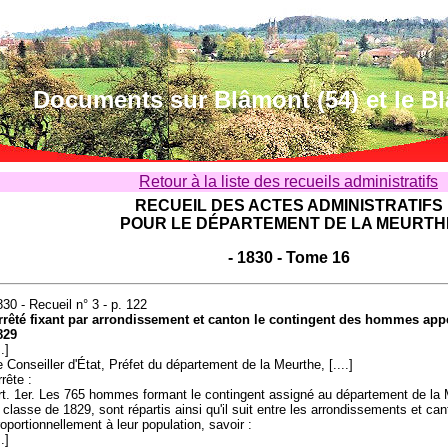
Documents sur Blâmont (54) et le B
Retour à la liste des recueils administratifs
RECUEIL DES ACTES ADMINISTRATIFS
POUR LE DÉPARTEMENT DE LA MEURTH
- 1830 - Tome 16
830 - Recueil n° 3 - p. 122
rrêté fixant par arrondissement et canton le contingent des hommes appe
829
..]
e Conseiller d'État, Préfet du département de la Meurthe, [....]
rête :
rt. 1er. Les 765 hommes formant le contingent assigné au département de la 
a classe de 1829, sont répartis ainsi qu'il suit entre les arrondissements et ca
roportionnellement à leur population, savoir :
..]