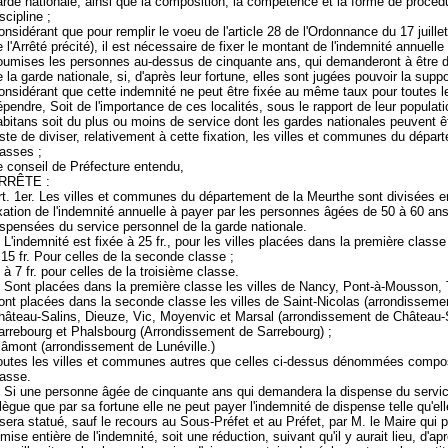
arde nationale, ainsi que la composition, la compétence et la forme de procéd
scipline ;
onsidérant que pour remplir le voeu de l'article 28 de l'Ordonnance du 17 juillet
 l'Arrêté précité), il est nécessaire de fixer le montant de l'indemnité annuelle
oumises les personnes au-dessus de cinquante ans, qui demanderont à être 
 la garde nationale, si, d'après leur fortune, elles sont jugées pouvoir la suppo
onsidérant que cette indemnité ne peut être fixée au même taux pour toutes les 
épendre, Soit de l'importance de ces localités, sous le rapport de leur populati
abitans soit du plus ou moins de service dont les gardes nationales peuvent êtr
uste de diviser, relativement à cette fixation, les villes et communes du dépar
lasses ;
e conseil de Préfecture entendu,
RRÊTE :
rt. 1er. Les villes et communes du département de la Meurthe sont divisées en
ixation de l'indemnité annuelle à payer par les personnes âgées de 50 à 60 an
ispensées du service personnel de la garde nationale.
. L'indemnité est fixée à 25 fr., pour les villes placées dans la première classe
 15 fr. Pour celles de la seconde classe ;
 à 7 fr. pour celles de la troisième classe.
. Sont placées dans la première classe les villes de Nancy, Pont-à-Mousson, T
ont placées dans la seconde classe les villes de Saint-Nicolas (arrondisseme
hâteau-Salins, Dieuze, Vic, Moyenvic et Marsal (arrondissement de Château-S
arrebourg et Phalsbourg (Arrondissement de Sarrebourg) ;
lâmont (arrondissement de Lunéville.)
outes les villes et communes autres que celles ci-dessus dénommées compos
lasse.
. Si une personne âgée de cinquante ans qui demandera la dispense du service
llègue que par sa fortune elle ne peut payer l'indemnité de dispense telle qu'ell
l sera statué, sauf le recours au Sous-Préfet et au Préfet, par M. le Maire qui p
mise entière de l'indemnité, soit une réduction, suivant qu'il y aurait lieu, d'a