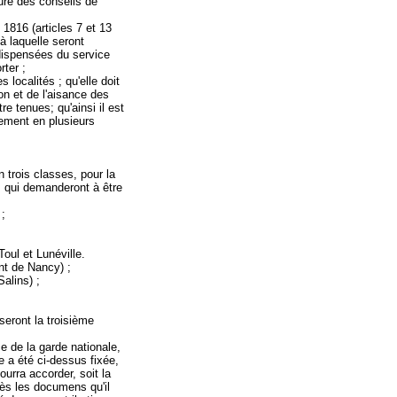
ure des conseils de
 1816 (articles 7 et 13
 à laquelle seront
dispensées du service
rter ;
localités ; qu'elle doit
on et de l'aisance des
e tenues; qu'ainsi il est
tement en plusieurs
 trois classes, pour la
s qui demanderont à être
 ;
oul et Lunéville.
nt de Nancy) ;
alins) ;
eront la troisième
 de la garde nationale,
e a été ci-dessus fixée,
ourra accorder, soit la
près les documens qu'il